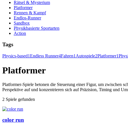
Rätsel & Mysterium
Platformer
Rennen & Kampf
Endlos-Runner
Sandbox
Physikbasierte Sportarten
Action
Tags
Physics-based
1
Endless Runner
4
Fahren
1
Autospiele
2
Platformer
1
Phys
Platformer
Platformer-Spiele betonen die Steuerung einer Figur, um zwischen s
Perspektive auf und konzentrieren sich auf Präzision, Timing und Um
2 Spiele gefunden
color run