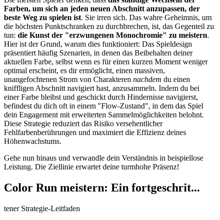
Farben, um sich an jeden neuen Abschnitt anzupassen, der
beste Weg zu spielen ist
. Sie irren sich. Das wahre Geheimnis, um
die höchsten Punktschranken zu durchbrechen, ist, das Gegenteil zu
tun:
die Kunst der "erzwungenen Monochromie" zu meistern
.
Hier ist der Grund, warum dies funktioniert: Das Spieldesign
präsentiert häufig Szenarien, in denen das Beibehalten deiner
aktuellen Farbe, selbst wenn es für einen kurzen Moment weniger
optimal erscheint, es dir ermöglicht, einen massiven,
unangefochtenen Strom von Charakteren
nachdem
du einen
kniffligen Abschnitt navigiert hast, anzusammeln. Indem du bei
einer Farbe bleibst und geschickt durch Hindernisse navigierst,
befindest du dich oft in einem "Flow-Zustand", in dem das Spiel
dein Engagement mit erweiterten Sammelmöglichkeiten belohnt.
Diese Strategie reduziert das Risiko versehentlicher
Fehlfarbenberührungen und maximiert die Effizienz deines
Höhenwachstums.
Gehe nun hinaus und verwandle dein Verständnis in beispiellose
Leistung. Die Ziellinie erwartet deine turmhohe Präsenz!
Color Run meistern: Ein fortgeschrit...
tener Strategie-Leitfaden