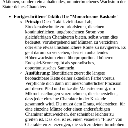
Aktionen, sondern ein anhaltendes, ununterbrochenes Wachstum der
Statur deines Charakters.
Fortgeschrittene Taktik: Die "Monochrome Kaskade"
Prinzip:
Diese Taktik zielt darauf ab,
Streckenabschnitte zu priorisieren, die einen
kontinuierlichen, ungebrochenen Strom von
gleichfarbigen Charakteren bieten, selbst wenn dies
bedeutet, vorübergehend auf Münzen zu verzichten
oder eine etwas umständlichere Route zu navigieren. Es
geht darum zu verstehen, dass ein anhaltendes
Höhenwachstum einen überproportional höheren
Endspiel-Score ergibt als sporadisches,
opportunistisches Sammeln.
Ausführung:
Identifiziere zuerst die längste
beobachtbare Kette deiner aktuellen Farbe voraus.
Verpflichte dich dann mit unerschütterlicher Präzision
auf diesen Pfad und nutze die Maussteuerung, um
Mikroeinstellungen vorzunehmen, die sicherstellen,
dass jeder einzelne Charakter in der Kaskade
gesammelt wird. Du musst dem Drang widerstehen, für
eine einzelne Münze oder einen andersfarbigen
Charakter abzuweichen, der scheinbar leichter zu
greifen ist. Das Ziel ist es, einen visuellen "Fluss" von
Charakteren zu erzeugen, die sich zu deiner turmhohen