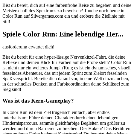
Bist du bereit, dich auf eine farbenfrohe Reise zu begeben und deine
Meisterschaft des Spektrums zu beweisen? Tauche noch heute in
Color Run auf Silvergames.com ein und erobere die Ziellinie mit
Stil!
Spiele Color Run: Eine lebendige Her...
ausforderung erwartet dich!
Bist du bereit für eine hyper-lässige Nervenkitzel-Fahrt, die deine
Reflexe und deinen Blick für Farben auf die Probe stellt? Color Run
ist nicht nur ein weiteres Jump'n'Run; es ist ein dynamisches, visuell
fesselndes Abenteuer, das mit jedem Sprint zum Zielort fesselnden
Spaß verspricht. Bereite dich darauf vor, in eine Welt einzutauchen,
in der schnelles Denken und Farbkoordination deine Schlüssel zum
Sieg sind!
Was ist das Kern-Gameplay?
In Color Run ist dein Ziel trügerisch einfach, aber endlos
unterhaltsam: Führe deinen Charakter durch einen lebendigen
Hindernisparcours, sammle gleichfarbige Begleiter, um größer zu
werden und durch Barrieren zu brechen. Der Haken? Das Berühren
einer anderen Farbe bedeutet Katastrophe! Du benutzt deine Maus,