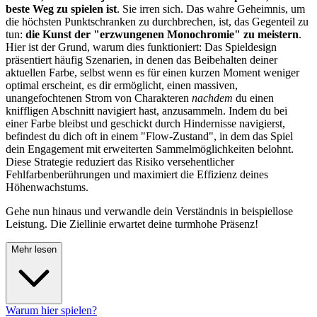
beste Weg zu spielen ist
. Sie irren sich. Das wahre Geheimnis, um
die höchsten Punktschranken zu durchbrechen, ist, das Gegenteil zu
tun:
die Kunst der "erzwungenen Monochromie" zu meistern
.
Hier ist der Grund, warum dies funktioniert: Das Spieldesign
präsentiert häufig Szenarien, in denen das Beibehalten deiner
aktuellen Farbe, selbst wenn es für einen kurzen Moment weniger
optimal erscheint, es dir ermöglicht, einen massiven,
unangefochtenen Strom von Charakteren
nachdem
du einen
kniffligen Abschnitt navigiert hast, anzusammeln. Indem du bei
einer Farbe bleibst und geschickt durch Hindernisse navigierst,
befindest du dich oft in einem "Flow-Zustand", in dem das Spiel
dein Engagement mit erweiterten Sammelmöglichkeiten belohnt.
Diese Strategie reduziert das Risiko versehentlicher
Fehlfarbenberührungen und maximiert die Effizienz deines
Höhenwachstums.
Gehe nun hinaus und verwandle dein Verständnis in beispiellose
Leistung. Die Ziellinie erwartet deine turmhohe Präsenz!
Mehr lesen
Warum hier spielen?