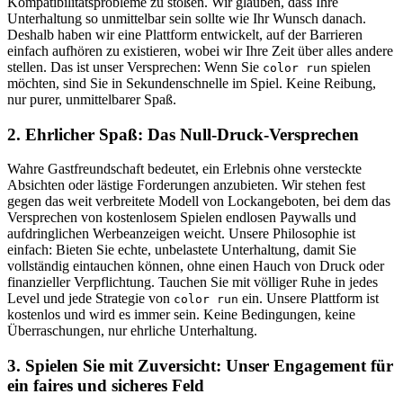
Kompatibilitätsprobleme zu stoßen. Wir glauben, dass Ihre
Unterhaltung so unmittelbar sein sollte wie Ihr Wunsch danach.
Deshalb haben wir eine Plattform entwickelt, auf der Barrieren
einfach aufhören zu existieren, wobei wir Ihre Zeit über alles andere
stellen. Das ist unser Versprechen: Wenn Sie
spielen
color run
möchten, sind Sie in Sekundenschnelle im Spiel. Keine Reibung,
nur purer, unmittelbarer Spaß.
2. Ehrlicher Spaß: Das Null-Druck-Versprechen
Wahre Gastfreundschaft bedeutet, ein Erlebnis ohne versteckte
Absichten oder lästige Forderungen anzubieten. Wir stehen fest
gegen das weit verbreitete Modell von Lockangeboten, bei dem das
Versprechen von kostenlosem Spielen endlosen Paywalls und
aufdringlichen Werbeanzeigen weicht. Unsere Philosophie ist
einfach: Bieten Sie echte, unbelastete Unterhaltung, damit Sie
vollständig eintauchen können, ohne einen Hauch von Druck oder
finanzieller Verpflichtung. Tauchen Sie mit völliger Ruhe in jedes
Level und jede Strategie von
ein. Unsere Plattform ist
color run
kostenlos und wird es immer sein. Keine Bedingungen, keine
Überraschungen, nur ehrliche Unterhaltung.
3. Spielen Sie mit Zuversicht: Unser Engagement für
ein faires und sicheres Feld