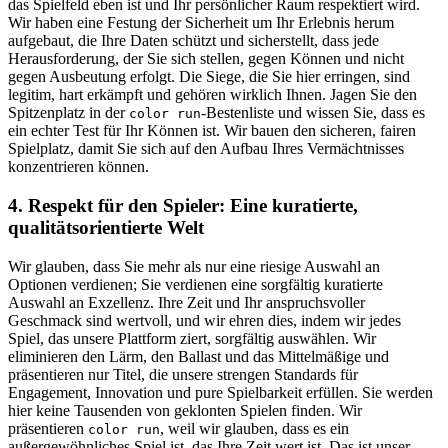
das Spielfeld eben ist und Ihr persönlicher Raum respektiert wird.
Wir haben eine Festung der Sicherheit um Ihr Erlebnis herum
aufgebaut, die Ihre Daten schützt und sicherstellt, dass jede
Herausforderung, der Sie sich stellen, gegen Können und nicht
gegen Ausbeutung erfolgt. Die Siege, die Sie hier erringen, sind
legitim, hart erkämpft und gehören wirklich Ihnen. Jagen Sie den
Spitzenplatz in der
-Bestenliste und wissen Sie, dass es
color run
ein echter Test für Ihr Können ist. Wir bauen den sicheren, fairen
Spielplatz, damit Sie sich auf den Aufbau Ihres Vermächtnisses
konzentrieren können.
4. Respekt für den Spieler: Eine kuratierte,
qualitätsorientierte Welt
Wir glauben, dass Sie mehr als nur eine riesige Auswahl an
Optionen verdienen; Sie verdienen eine sorgfältig kuratierte
Auswahl an Exzellenz. Ihre Zeit und Ihr anspruchsvoller
Geschmack sind wertvoll, und wir ehren dies, indem wir jedes
Spiel, das unsere Plattform ziert, sorgfältig auswählen. Wir
eliminieren den Lärm, den Ballast und das Mittelmäßige und
präsentieren nur Titel, die unsere strengen Standards für
Engagement, Innovation und pure Spielbarkeit erfüllen. Sie werden
hier keine Tausenden von geklonten Spielen finden. Wir
präsentieren
, weil wir glauben, dass es ein
color run
außergewöhnliches Spiel ist, das Ihre Zeit wert ist. Das ist unser