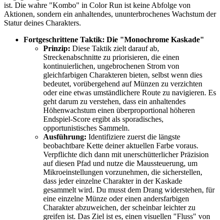
ist. Die wahre "Kombo" in Color Run ist keine Abfolge von
Aktionen, sondern ein anhaltendes, ununterbrochenes Wachstum der
Statur deines Charakters.
Fortgeschrittene Taktik: Die "Monochrome Kaskade"
Prinzip:
Diese Taktik zielt darauf ab,
Streckenabschnitte zu priorisieren, die einen
kontinuierlichen, ungebrochenen Strom von
gleichfarbigen Charakteren bieten, selbst wenn dies
bedeutet, vorübergehend auf Münzen zu verzichten
oder eine etwas umständlichere Route zu navigieren. Es
geht darum zu verstehen, dass ein anhaltendes
Höhenwachstum einen überproportional höheren
Endspiel-Score ergibt als sporadisches,
opportunistisches Sammeln.
Ausführung:
Identifiziere zuerst die längste
beobachtbare Kette deiner aktuellen Farbe voraus.
Verpflichte dich dann mit unerschütterlicher Präzision
auf diesen Pfad und nutze die Maussteuerung, um
Mikroeinstellungen vorzunehmen, die sicherstellen,
dass jeder einzelne Charakter in der Kaskade
gesammelt wird. Du musst dem Drang widerstehen, für
eine einzelne Münze oder einen andersfarbigen
Charakter abzuweichen, der scheinbar leichter zu
greifen ist. Das Ziel ist es, einen visuellen "Fluss" von