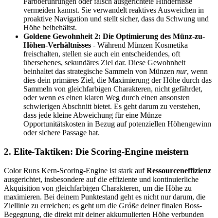
Farbberührungen oder falsch ausgerichtete Hindernisse
vermeiden kannst. Sie verwandelt reaktives Ausweichen in
proaktive Navigation und stellt sicher, dass du Schwung und
Höhe beibehältst.
Goldene Gewohnheit 2: Die Optimierung des Münz-zu-
Höhen-Verhältnisses
- Während Münzen Kosmetika
freischalten, stellen sie auch ein entscheidendes, oft
übersehenes, sekundäres Ziel dar. Diese Gewohnheit
beinhaltet das strategische Sammeln von Münzen
nur
, wenn
dies dein primäres Ziel, die Maximierung der Höhe durch das
Sammeln von gleichfarbigen Charakteren, nicht gefährdet,
oder wenn es einen klaren Weg durch einen ansonsten
schwierigen Abschnitt bietet. Es geht darum zu verstehen,
dass jede kleine Abweichung für eine Münze
Opportunitätskosten in Bezug auf potenziellen Höhengewinn
oder sichere Passage hat.
2. Elite-Taktiken: Die Scoring-Engine meistern
Color Runs Kern-Scoring-Engine ist stark auf
Ressourceneffizienz
ausgerichtet, insbesondere auf die effiziente und kontinuierliche
Akquisition von gleichfarbigen Charakteren, um die Höhe zu
maximieren. Bei deinem Punktestand geht es nicht nur darum, die
Ziellinie zu erreichen; es geht um die
Größe
deiner finalen Boss-
Begegnung, die direkt mit deiner akkumulierten Höhe verbunden