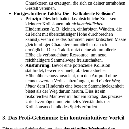
Charakteren zu erzeugen, die sich zu deiner turmhohen
Gestalt vereinen.
Fortgeschrittene Taktik: Die "Kalkulierte Kollision"
Prinzip:
Dies beinhaltet das absichtliche Zulassen
kleinerer Kollisionen mit
nicht-schädlichen
Hindernissen (z. B. kleinen, einfarbigen Wänden, die
du leicht mit überschüssiger Höhe durchbrechen
kannst), wenn dies das Sammeln einer kritischen Masse
gleichfarbiger Charaktere unmittelbar danach
ermöglicht. Diese Taktik nutzt deine akkumulierte
Höhe als verbrauchbare Ressource, um neue,
reichhaltigere Sammelwege freizuschalten.
Ausführung:
Bevor eine potenzielle Kollision
stattfindet, bewerte schnell, ob dein aktueller
Höhenüberschuss ausreicht, um den Aufprall ohne
nennenswerten Verlust abzufangen, und ob der Weg
hinter
dem Hindernis eine bessere Sammelgelegenheit
bietet als der Weg darum herum. Dies ist ein
risikoreiches Manöver mit hohem Ertrag, das präzises
Urteilsvermögen und ein tiefes Verständnis der
Kollisionsmechanik des Spiels erfordert.
3. Das Profi-Geheimnis: Ein kontraintuitiver Vorteil
Die meisten Spieler denken, dass
das ständige Wechseln der