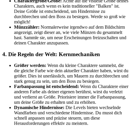
Charaktergröße/Größe:
Achte auf die visuelle Größe deines
Charakters, auch wenn es kein traditioneller "Balken" ist.
Deine Größe ist entscheidend, um Hindernisse zu
durchbrechen und den Boss zu besiegen. Werde so groß wie
möglich!
Münzzähler:
Normalerweise irgendwo auf dem Bildschirm
angezeigt, zeigt dieser an, wie viele Münzen du gesammelt
hast. Sammle sie, um neue Erscheinungen freizuschalten und
deinen Charakter anzupassen.
4. Die Regeln der Welt: Kernmechaniken
Größer werden:
Wenn du kleine Charaktere sammelst, die
die gleiche Farbe wie dein aktueller Charakter haben, wirst du
größer. Dies ist unerlässlich, um Mauern zu durchbrechen und
stark genug zu sein, um den Boss zu besiegen.
Farbanpassung ist entscheidend:
Wenn du Charaktere einer
anderen Farbe als deiner eigenen berührst, wirst du verletzt
und verlierst an Größe. Priorisiere immer die Farbanpassung,
um deine Größe zu erhalten und zu erhöhen.
Dynamische Hindernisse:
Die Levels bieten wechselnde
Wandfarben und verschiedene Hindernisse. Du musst dich
schnell anpassen und präzise steuern, um diese
Herausforderungen effektiv zu meistern.