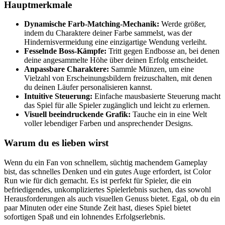
Hauptmerkmale
Dynamische Farb-Matching-Mechanik:
Werde größer,
indem du Charaktere deiner Farbe sammelst, was der
Hindernisvermeidung eine einzigartige Wendung verleiht.
Fesselnde Boss-Kämpfe:
Tritt gegen Endbosse an, bei denen
deine angesammelte Höhe über deinen Erfolg entscheidet.
Anpassbare Charaktere:
Sammle Münzen, um eine
Vielzahl von Erscheinungsbildern freizuschalten, mit denen
du deinen Läufer personalisieren kannst.
Intuitive Steuerung:
Einfache mausbasierte Steuerung macht
das Spiel für alle Spieler zugänglich und leicht zu erlernen.
Visuell beeindruckende Grafik:
Tauche ein in eine Welt
voller lebendiger Farben und ansprechender Designs.
Warum du es lieben wirst
Wenn du ein Fan von schnellem, süchtig machendem Gameplay
bist, das schnelles Denken und ein gutes Auge erfordert, ist Color
Run wie für dich gemacht. Es ist perfekt für Spieler, die ein
befriedigendes, unkompliziertes Spielerlebnis suchen, das sowohl
Herausforderungen als auch visuellen Genuss bietet. Egal, ob du ein
paar Minuten oder eine Stunde Zeit hast, dieses Spiel bietet
sofortigen Spaß und ein lohnendes Erfolgserlebnis.