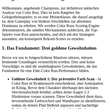
Willkommen, angehende Champions, zur definitiven taktischen
Analyse von Color Run. Dies ist kein Ratgeber für
Gelegenheitsspieler; es ist eine Meisterklasse, die darauf ausgelegt
ist, dein Gameplay von bloßem Abschließen zur absoluten
Dominanz zu erheben. Wir werden Color Runs Scoring-Engine
dekonstruieren, die subtilen Mechanismen aufdecken, die Top-
Spieler vom Rest unterscheiden, und dich mit den Strategien
ausstatten, um konsequent Rekord-Scores zu erzielen.
1. Das Fundament: Drei goldene Gewohnheiten
Bevor wir uns in fortgeschrittene Manöver stürzen, müssen
bestimmte Grundlagen verinnerlicht werden. Dies sind keine
Vorschläge; es sind die unabdingbaren Gewohnheiten, die das
Fundament für eine Elite-Color Run-Performance bilden.
Goldene Gewohnheit 1: Der präventive Farb-Scan
- In
Color Run ist Reaktionszeit entscheidend, aber Antizipation
ist König. Bevor dein Charakter überhaupt den nächsten
Streckenabschnitt berührt, sollten deine Augen 2-3
Hindernisse voraus scannen. Diese Gewohnheit dient dazu,
bevorstehende Farbwechsel und Wandtypen zu identifizieren,
sodass du deinen Pfad fließend anpassen und nachteilige