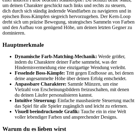
um deinen Charakter geschickt nach links und rechts zu steuern,
dich durch sich ständig ändernde Wandfarben zu navigieren und in
epischen Boss-Kämpfen siegreich hervorzugehen. Der Kern-Loop
dreht sich um präzise Bewegung, strategisches Sammeln von Farben
und den Aufbau von genügend Höhe, um deinen letzten Gegner zu
dominieren.
Hauptmerkmale
Dynamische Farb-Matching-Mechanik:
Werde größer,
indem du Charaktere deiner Farbe sammelst, was der
Hindernisvermeidung eine einzigartige Wendung verleiht.
Fesselnde Boss-Kämpfe:
Tritt gegen Endbosse an, bei denen
deine angesammelte Höhe über deinen Erfolg entscheidet.
Anpassbare Charaktere:
Sammle Münzen, um eine
Vielzahl von Erscheinungsbildern freizuschalten, mit denen
du deinen Läufer personalisieren kannst.
Intuitive Steuerung:
Einfache mausbasierte Steuerung macht
das Spiel für alle Spieler zugänglich und leicht zu erlernen.
Visuell beeindruckende Grafik:
Tauche ein in eine Welt
voller lebendiger Farben und ansprechender Designs.
Warum du es lieben wirst