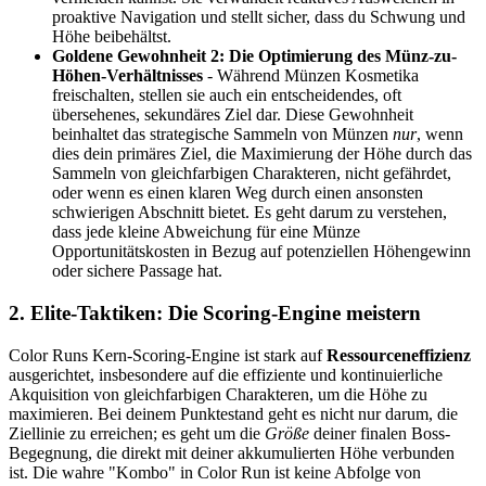
proaktive Navigation und stellt sicher, dass du Schwung und
Höhe beibehältst.
Goldene Gewohnheit 2: Die Optimierung des Münz-zu-
Höhen-Verhältnisses
- Während Münzen Kosmetika
freischalten, stellen sie auch ein entscheidendes, oft
übersehenes, sekundäres Ziel dar. Diese Gewohnheit
beinhaltet das strategische Sammeln von Münzen
nur
, wenn
dies dein primäres Ziel, die Maximierung der Höhe durch das
Sammeln von gleichfarbigen Charakteren, nicht gefährdet,
oder wenn es einen klaren Weg durch einen ansonsten
schwierigen Abschnitt bietet. Es geht darum zu verstehen,
dass jede kleine Abweichung für eine Münze
Opportunitätskosten in Bezug auf potenziellen Höhengewinn
oder sichere Passage hat.
2. Elite-Taktiken: Die Scoring-Engine meistern
Color Runs Kern-Scoring-Engine ist stark auf
Ressourceneffizienz
ausgerichtet, insbesondere auf die effiziente und kontinuierliche
Akquisition von gleichfarbigen Charakteren, um die Höhe zu
maximieren. Bei deinem Punktestand geht es nicht nur darum, die
Ziellinie zu erreichen; es geht um die
Größe
deiner finalen Boss-
Begegnung, die direkt mit deiner akkumulierten Höhe verbunden
ist. Die wahre "Kombo" in Color Run ist keine Abfolge von