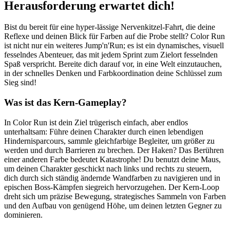
Herausforderung erwartet dich!
Bist du bereit für eine hyper-lässige Nervenkitzel-Fahrt, die deine
Reflexe und deinen Blick für Farben auf die Probe stellt? Color Run
ist nicht nur ein weiteres Jump'n'Run; es ist ein dynamisches, visuell
fesselndes Abenteuer, das mit jedem Sprint zum Zielort fesselnden
Spaß verspricht. Bereite dich darauf vor, in eine Welt einzutauchen,
in der schnelles Denken und Farbkoordination deine Schlüssel zum
Sieg sind!
Was ist das Kern-Gameplay?
In Color Run ist dein Ziel trügerisch einfach, aber endlos
unterhaltsam: Führe deinen Charakter durch einen lebendigen
Hindernisparcours, sammle gleichfarbige Begleiter, um größer zu
werden und durch Barrieren zu brechen. Der Haken? Das Berühren
einer anderen Farbe bedeutet Katastrophe! Du benutzt deine Maus,
um deinen Charakter geschickt nach links und rechts zu steuern,
dich durch sich ständig ändernde Wandfarben zu navigieren und in
epischen Boss-Kämpfen siegreich hervorzugehen. Der Kern-Loop
dreht sich um präzise Bewegung, strategisches Sammeln von Farben
und den Aufbau von genügend Höhe, um deinen letzten Gegner zu
dominieren.