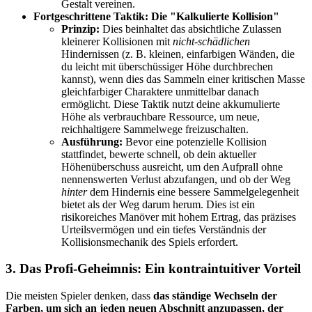
Gestalt vereinen.
Fortgeschrittene Taktik: Die "Kalkulierte Kollision"
Prinzip:
Dies beinhaltet das absichtliche Zulassen
kleinerer Kollisionen mit
nicht-schädlichen
Hindernissen (z. B. kleinen, einfarbigen Wänden, die
du leicht mit überschüssiger Höhe durchbrechen
kannst), wenn dies das Sammeln einer kritischen Masse
gleichfarbiger Charaktere unmittelbar danach
ermöglicht. Diese Taktik nutzt deine akkumulierte
Höhe als verbrauchbare Ressource, um neue,
reichhaltigere Sammelwege freizuschalten.
Ausführung:
Bevor eine potenzielle Kollision
stattfindet, bewerte schnell, ob dein aktueller
Höhenüberschuss ausreicht, um den Aufprall ohne
nennenswerten Verlust abzufangen, und ob der Weg
hinter
dem Hindernis eine bessere Sammelgelegenheit
bietet als der Weg darum herum. Dies ist ein
risikoreiches Manöver mit hohem Ertrag, das präzises
Urteilsvermögen und ein tiefes Verständnis der
Kollisionsmechanik des Spiels erfordert.
3. Das Profi-Geheimnis: Ein kontraintuitiver Vorteil
Die meisten Spieler denken, dass
das ständige Wechseln der
Farben, um sich an jeden neuen Abschnitt anzupassen, der