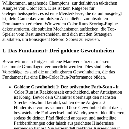
Willkommen, angehende Champions, zur definitiven taktischen
Analyse von Color Run. Dies ist kein Ratgeber für
Gelegenheitsspieler; es ist eine Meisterklasse, die darauf ausgelegt
ist, dein Gameplay von bloßem Abschließen zur absoluten
Dominanz zu erheben. Wir werden Color Runs Scoring-Engine
dekonstruieren, die subtilen Mechanismen aufdecken, die Top-
Spieler vom Rest unterscheiden, und dich mit den Strategien
ausstatten, um konsequent Rekord-Scores zu erzielen.
1. Das Fundament: Drei goldene Gewohnheiten
Bevor wir uns in fortgeschrittene Manöver stürzen, müssen
bestimmte Grundlagen verinnerlicht werden. Dies sind keine
Vorschläge; es sind die unabdingbaren Gewohnheiten, die das
Fundament für eine Elite-Color Run-Performance bilden.
Goldene Gewohnheit 1: Der präventive Farb-Scan
- In
Color Run ist Reaktionszeit entscheidend, aber Antizipation
ist König. Bevor dein Charakter überhaupt den nächsten
Streckenabschnitt berührt, sollten deine Augen 2-3
Hindernisse voraus scannen. Diese Gewohnheit dient dazu,
bevorstehende Farbwechsel und Wandtypen zu identifizieren,
sodass du deinen Pfad fließend anpassen und nachteilige
Farbberührungen oder falsch ausgerichtete Hindernisse
vermeiden kannst. Sie verwandelt reaktives Ausweichen in