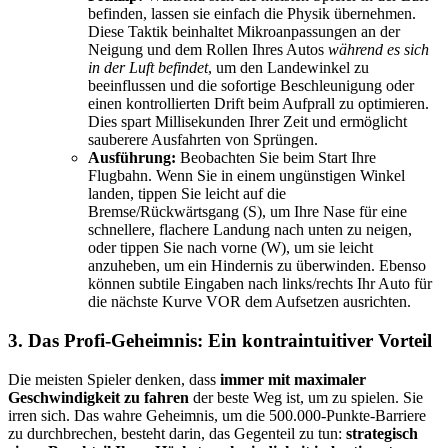
befinden, lassen sie einfach die Physik übernehmen.
Diese Taktik beinhaltet Mikroanpassungen an der
Neigung und dem Rollen Ihres Autos
während es sich
in der Luft befindet
, um den Landewinkel zu
beeinflussen und die sofortige Beschleunigung oder
einen kontrollierten Drift beim Aufprall zu optimieren.
Dies spart Millisekunden Ihrer Zeit und ermöglicht
sauberere Ausfahrten von Sprüngen.
Ausführung:
Beobachten Sie beim Start Ihre
Flugbahn. Wenn Sie in einem ungünstigen Winkel
landen, tippen Sie leicht auf die
Bremse/Rückwärtsgang (S), um Ihre Nase für eine
schnellere, flachere Landung nach unten zu neigen,
oder tippen Sie nach vorne (W), um sie leicht
anzuheben, um ein Hindernis zu überwinden. Ebenso
können subtile Eingaben nach links/rechts Ihr Auto für
die nächste Kurve VOR dem Aufsetzen ausrichten.
3. Das Profi-Geheimnis: Ein kontraintuitiver Vorteil
Die meisten Spieler denken, dass
immer mit maximaler
Geschwindigkeit zu fahren
der beste Weg ist, um zu spielen. Sie
irren sich. Das wahre Geheimnis, um die 500.000-Punkte-Barriere
zu durchbrechen, besteht darin, das Gegenteil zu tun:
strategisch