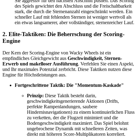
Sie aggressiv für den nächsten Abschnitt pushen. Das Scoring
des Spiels gewichtet den Abschluss und die Freischaltbarkeit
stark, die durch die Sternenanzahl eingeschränkt werden. Ein
schneller Lauf mit fehlenden Sternen ist weniger wertvoll als
ein etwas langsamerer, aber vollständiger, sternenreicher Lauf.
2. Elite-Taktiken: Die Beherrschung der Scoring-
Engine
Der Kern der Scoring-Engine von Wacky Wheels ist ein
empfindliches Gleichgewicht aus
Geschwindigkeit, Sternen-
Erwerb und makelloser Ausführung
. Verfehlen Sie einen Aspekt,
und Ihr maximales Potenzial zerbricht. Diese Taktiken nutzen diese
Engine für Höchstleistungen aus.
Fortgeschrittene Taktik: Die "Momentum-Kaskade"
Prinzip:
Diese Taktik besteht darin,
geschwindigkeitsgenerierende Aktionen (Drifts,
perfekte Rampenlandungen, saubere
Hindernisnavigationen) zu einem kontinuierlichen Fluss
zu verketten, der die Flugzeit minimiert und die
Bodengeschwindigkeit maximiert. Das Spiel belohnt
ungebrochene Dynamik mit schnelleren Zeiten, was
direkt mit höheren Score-Multiplikatoren korreliert.