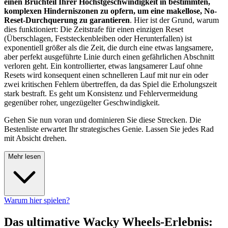
einen Bruchteil Ihrer Höchstgeschwindigkeit in bestimmten,
komplexen Hinderniszonen zu opfern, um eine makellose, No-
Reset-Durchquerung zu garantieren
. Hier ist der Grund, warum
dies funktioniert: Die Zeitstrafe für einen einzigen Reset
(Überschlagen, Feststeckenbleiben oder Herunterfallen) ist
exponentiell größer als die Zeit, die durch eine etwas langsamere,
aber perfekt ausgeführte Linie durch einen gefährlichen Abschnitt
verloren geht. Ein kontrollierter, etwas langsamerer Lauf ohne
Resets wird konsequent einen schnelleren Lauf mit nur ein oder
zwei kritischen Fehlern übertreffen, da das Spiel die Erholungszeit
stark bestraft. Es geht um Konsistenz und Fehlervermeidung
gegenüber roher, ungezügelter Geschwindigkeit.
Gehen Sie nun voran und dominieren Sie diese Strecken. Die
Bestenliste erwartet Ihr strategisches Genie. Lassen Sie jedes Rad
mit Absicht drehen.
Mehr lesen
Warum hier spielen?
Das ultimative Wacky Wheels-Erlebnis: