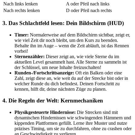
Nach links lenken
A oder Pfeil nach links
Nach rechts lenken
D oder Pfeil nach rechts
3. Das Schlachtfeld lesen: Dein Bildschirm (HUD)
Timer:
Normalerweise auf dem Bildschirm sichtbar, zeigt er,
wie viel Zeit dir noch bleibt, um den Kurs zu beenden.
Behalte ihn im Auge – wenn die Zeit abläuft, ist das Rennen
vorbei!
Sternenzähler:
Dieser zeigt an, wie viele Sterne du im
aktuellen Level gesammelt hast. Alle Sterne zu sammeln ist
der Schlüssel, um neue Inhalte freizuschalten!
Runden-/Fortschrittsanzeige:
Oft ein Balken oder eine
Zahl, zeigt diese an, wie weit du auf der Strecke bist oder in
welcher Runde du dich befindest. Deinen Fortschritt zu
kennen, hilft dir, deine nächsten Züge zu planen.
4. Die Regeln der Welt: Kernmechaniken
Physikgesteuerte Hindernisse:
Die Strecken sind mit
dynamischen Hindernissen wie schwingenden Hämmern und
kippenden Plattformen gefüllt. Lerne ihre Muster und nutze
präzises Timing, um sie zu durchfahren, ohne zu crashen oder
an Geschwindigkeit zu verlieren.