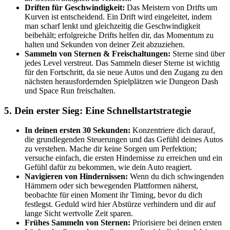
Driften für Geschwindigkeit:
Das Meistern von Drifts um
Kurven ist entscheidend. Ein Drift wird eingeleitet, indem
man scharf lenkt und gleichzeitig die Geschwindigkeit
beibehält; erfolgreiche Drifts helfen dir, das Momentum zu
halten und Sekunden von deiner Zeit abzuziehen.
Sammeln von Sternen & Freischaltungen:
Sterne sind über
jedes Level verstreut. Das Sammeln dieser Sterne ist wichtig
für den Fortschritt, da sie neue Autos und den Zugang zu den
nächsten herausfordernden Spielplätzen wie Dungeon Dash
und Space Run freischalten.
5. Dein erster Sieg: Eine Schnellstartstrategie
In deinen ersten 30 Sekunden:
Konzentriere dich darauf,
die grundlegenden Steuerungen und das Gefühl deines Autos
zu verstehen. Mache dir keine Sorgen um Perfektion;
versuche einfach, die ersten Hindernisse zu erreichen und ein
Gefühl dafür zu bekommen, wie dein Auto reagiert.
Navigieren von Hindernissen:
Wenn du dich schwingenden
Hämmern oder sich bewegenden Plattformen näherst,
beobachte für einen Moment ihr Timing, bevor du dich
festlegst. Geduld wird hier Abstürze verhindern und dir auf
lange Sicht wertvolle Zeit sparen.
Frühes Sammeln von Sternen:
Priorisiere bei deinen ersten