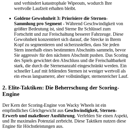
und verhindert katastrophale Wipeouts, wodurch Ihre
wertvolle Laufzeit erhalten bleibt.
Goldene Gewohnheit 3: Priorisiere die Sternen-
Sammlung pro Segment
- Während Geschwindigkeit von
größter Bedeutung ist, sind Sterne Ihr Schlüssel zum
Fortschritt und zur Freischaltung besserer Fahrzeuge. Diese
Gewohnheit konzentriert sich darauf, die Strecke in Ihrem
Kopf zu segmentieren und sicherzustellen, dass Sie jeden
Stern innerhalb eines bestimmten Abschnitts sammeln, bevor
Sie aggressiv für den nächsten Abschnitt pushen. Das Scoring
des Spiels gewichtet den Abschluss und die Freischaltbarkeit
stark, die durch die Sternenanzahl eingeschränkt werden. Ein
schneller Lauf mit fehlenden Sternen ist weniger wertvoll als
ein etwas langsamerer, aber vollständiger, sternenreicher Lauf.
2. Elite-Taktiken: Die Beherrschung der Scoring-
Engine
Der Kern der Scoring-Engine von Wacky Wheels ist ein
empfindliches Gleichgewicht aus
Geschwindigkeit, Sternen-
Erwerb und makelloser Ausführung
. Verfehlen Sie einen Aspekt,
und Ihr maximales Potenzial zerbricht. Diese Taktiken nutzen diese
Engine für Höchstleistungen aus.