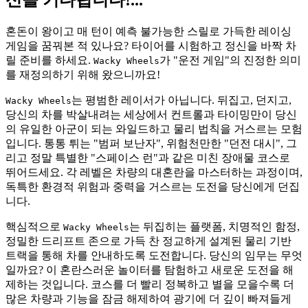
혼돈이 왕이고 매 턴이 예측 불가능한 스릴로 가득한 레이싱
게임을 꿈꿔본 적 있나요? 타이어를 시험하고 정신을 바짝 차
릴 준비를 하세요.
가 "운전 게임"의 진정한 의미
Wacky Wheels
를 재정의하기 위해 왔으니까요!
는 평범한 레이서가 아닙니다. 뒤집고, 던지고,
Wacky Wheels
당신의 차를 박살내려는 세상에서 컨트롤과 타이밍만이 당신
의 유일한 아군이 되는 와일드하고 물리 법칙을 거스르는 모험
입니다. 통통 튀는 "범퍼 보난자", 위험천만한 "던전 대시", 그
리고 정말 특별한 "스페이스 런"과 같은 미친 장애물 코스로
뛰어드세요. 각 레벨은 차량의 대혼란을 마스터하는 과정이며,
독특한 환경적 위험과 중력을 거스르는 도전을 당신에게 던집
니다.
핵심적으로
는 뒤집히는 플랫폼, 치명적인 함정,
Wacky Wheels
정밀한 드리프트 존으로 가득 찬 정교하게 설계된 물리 기반
트랙을 통해 차를 안내하도록 도전합니다. 당신의 임무는 무엇
일까요? 이 혼란스러운 놀이터를 탐험하고 새로운 도전을 해
제하는 것입니다. 코스를 더 빨리 정복하고 별을 모을수록 더
많은 차량과 기능을 잠금 해제하여 광기에 더 깊이 빠져들게