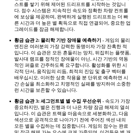
스트를 쌓기 위해 제어된 드리프트를 시작하는 것입니
다. 점수 시스템은 지속적인 속도와 정확한 차량 컨트롤
에 보상을 제공하며, 완벽하게 실행된 드리프트는 더 빠
른 시간과 더 높은 별 획득으로 직접 연결되어, 중요한 업
그레이드를 잠금 해제합니다.
황금 습관 2: 물리학 기반 장애물 예측하기
- 게임의 물리
엔진은 여러분의 가장 강력한 동맹이자 가장 잔혹한 적
입니다. 이 습관은 모든 흔들리는 망치, 뒤집히는 플랫폼,
발사대 램프를 정적인 장애물이 아닌, 시간 기반의 역동
적인 퍼즐로 간주하도록 요구합니다. 활성화를 위한 시
각적 단서, 움직임의 리듬, 최적의 진입 및 출구 벡터를
배우십시오. 이러한 상호 작용을 분 단위로 예측하면 시
간 손실을 최소화하고 치명적인 실패를 방지하여 소중한
런 시간을 보존할 수 있습니다.
황금 습관 3: 세그먼트별 별 수집 우선순위
- 속도가 가장
중요하지만, 별은 진행과 더 나은 차량 잠금 해제의 열쇠
입니다. 이 습관은 트랙을 마음속으로 세분화하고, 다음
섹션으로 공격적으로 나아가기 전에 주어진 섹션 내의
모든 별을 수집하는 데 집중합니다. 게임의 점수는 완료
및 잠금 해제 가능 요소에 크게 가중되며, 이것들은 별 개