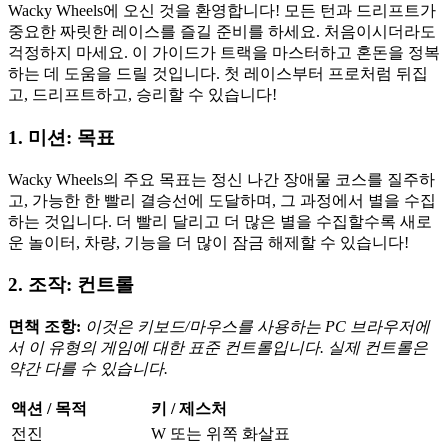
Wacky Wheels에 오신 것을 환영합니다! 모든 턴과 드리프트가
중요한 짜릿한 레이스를 즐길 준비를 하세요. 처음이시더라도
걱정하지 마세요. 이 가이드가 트랙을 마스터하고 혼돈을 정복
하는 데 도움을 드릴 것입니다. 첫 레이스부터 프로처럼 뒤집
고, 드리프트하고, 승리할 수 있습니다!
1. 미션: 목표
Wacky Wheels의 주요 목표는 정신 나간 장애물 코스를 질주하
고, 가능한 한 빨리 결승선에 도달하며, 그 과정에서 별을 수집
하는 것입니다. 더 빨리 달리고 더 많은 별을 수집할수록 새로
운 놀이터, 차량, 기능을 더 많이 잠금 해제할 수 있습니다!
2. 조작: 컨트롤
면책 조항:
이것은 키보드/마우스를 사용하는 PC 브라우저에
서 이 유형의 게임에 대한 표준 컨트롤입니다. 실제 컨트롤은
약간 다를 수 있습니다.
액션 / 목적
키 / 제스처
전진
W 또는 위쪽 화살표