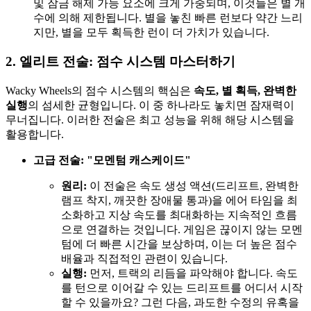
및 잠금 해제 가능 요소에 크게 가중되며, 이것들은 별 개
수에 의해 제한됩니다. 별을 놓친 빠른 런보다 약간 느리
지만, 별을 모두 획득한 런이 더 가치가 있습니다.
2. 엘리트 전술: 점수 시스템 마스터하기
Wacky Wheels의 점수 시스템의 핵심은
속도, 별 획득, 완벽한
실행
의 섬세한 균형입니다. 이 중 하나라도 놓치면 잠재력이
무너집니다. 이러한 전술은 최고 성능을 위해 해당 시스템을
활용합니다.
고급 전술: "모멘텀 캐스케이드"
원리:
이 전술은 속도 생성 액션(드리프트, 완벽한
램프 착지, 깨끗한 장애물 통과)을 에어 타임을 최
소화하고 지상 속도를 최대화하는 지속적인 흐름
으로 연결하는 것입니다. 게임은 끊이지 않는 모멘
텀에 더 빠른 시간을 보상하며, 이는 더 높은 점수
배율과 직접적인 관련이 있습니다.
실행:
먼저, 트랙의 리듬을 파악해야 합니다. 속도
를 턴으로 이어갈 수 있는 드리프트를 어디서 시작
할 수 있을까요? 그런 다음, 과도한 수정의 유혹을