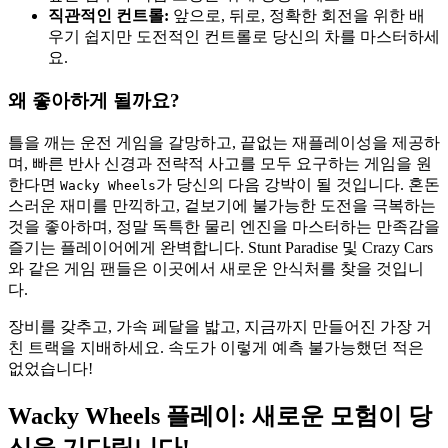
직관적인 컨트롤:
앞으로, 뒤로, 정확한 회전을 위한 배
우기 쉽지만 도전적인 컨트롤로 당신의 차를 마스터하세
요.
왜 좋아하게 될까요?
틀을 깨는 운전 게임을 갈망하고, 끝없는 재플레이성을 제공하
며, 빠른 반사 신경과 전략적 사고를 모두 요구하는 게임을 원
한다면
가 당신의 다음 강박이 될 것입니다. 혼돈
Wacky Wheels
스러운 재미를 만끽하고, 겉보기에 불가능한 도전을 극복하는
것을 좋아하며, 정말 독특한 물리 엔진을 마스터하는 만족감을
즐기는 플레이어에게 완벽합니다. Stunt Paradise 및 Crazy Cars
와 같은 게임 팬들은 이곳에서 새로운 안식처를 찾을 것입니
다.
장비를 갖추고, 가속 페달을 밟고, 지금까지 만들어진 가장 거
친 트랙을 지배하세요. 속도가 이렇게 예측 불가능했던 적은
없었습니다!
Wacky Wheels 플레이: 새로운 모험이 당
신을 기다립니다!...