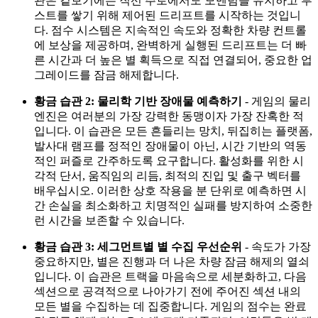
관은 겉보기에는 직선 주로에서도 모멘텀을 유지하고 부
스트를 쌓기 위해 제어된 드리프트를 시작하는 것입니
다. 점수 시스템은 지속적인 속도와 정확한 차량 컨트롤
에 보상을 제공하며, 완벽하게 실행된 드리프트는 더 빠
른 시간과 더 높은 별 획득으로 직접 연결되어, 중요한 업
그레이드를 잠금 해제합니다.
황금 습관 2: 물리학 기반 장애물 예측하기
- 게임의 물리
엔진은 여러분의 가장 강력한 동맹이자 가장 잔혹한 적
입니다. 이 습관은 모든 흔들리는 망치, 뒤집히는 플랫폼,
발사대 램프를 정적인 장애물이 아닌, 시간 기반의 역동
적인 퍼즐로 간주하도록 요구합니다. 활성화를 위한 시
각적 단서, 움직임의 리듬, 최적의 진입 및 출구 벡터를
배우십시오. 이러한 상호 작용을 분 단위로 예측하면 시
간 손실을 최소화하고 치명적인 실패를 방지하여 소중한
런 시간을 보존할 수 있습니다.
황금 습관 3: 세그먼트별 별 수집 우선순위
- 속도가 가장
중요하지만, 별은 진행과 더 나은 차량 잠금 해제의 열쇠
입니다. 이 습관은 트랙을 마음속으로 세분화하고, 다음
섹션으로 공격적으로 나아가기 전에 주어진 섹션 내의
모든 별을 수집하는 데 집중합니다. 게임의 점수는 완료