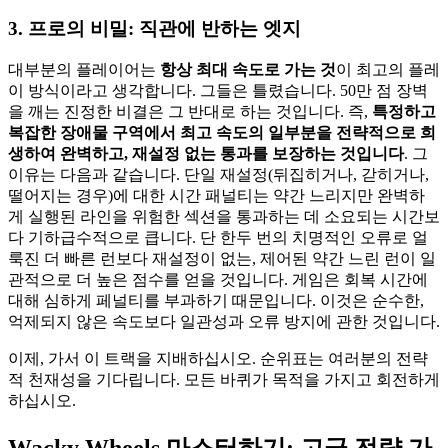
3. 프로의 비밀: 직관에 반하는 엣지
대부분의 플레이어는
항상 최대 속도로 가는 것
이 최고의 플레
이 방식이라고 생각합니다. 그들은 틀렸습니다. 50만 점 장벽
을 깨는 진정한 비결은 그 반대로 하는 것입니다. 즉,
특정하고
복잡한 장애물 구역에서 최고 속도의 일부분을 전략적으로 희
생하여 완벽하고, 재설정 없는 통과를 보장하는 것입니다
. 그
이유는 다음과 같습니다. 단일 재설정(뒤집히거나, 갇히거나,
떨어지는 경우)에 대한 시간 패널티는 약간 느리지만 완벽하
게 실행된 라인을 위험한 섹션을 통과하는 데 소요되는 시간보
다 기하급수적으로 큽니다. 단 한두 번의 치명적인 오류로 얼
룩진 더 빠른 런보다 재설정이 없는, 제어된 약간 느린 런이 일
관적으로 더 높은 점수를 얻을 것입니다. 게임은 회복 시간에
대해 심하게 페널티를 부과하기 때문입니다. 이것은 순수한,
억제되지 않은 속도보다 일관성과 오류 방지에 관한 것입니다.
이제, 가서 이 트랙을 지배하십시오. 순위표는 여러분의 전략
적 천재성을 기다립니다. 모든 바퀴가 목적을 가지고 회전하게
하십시오.