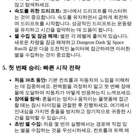
않고 탐색하세요.
속도를 위한 드리프트:
코너에서 드리프트를 마스터하
는 것이 중요합니다. 속도를 유지하면서 급하게 회전하
여 드리프트를 시작합니다. 성공적인 드리프트는 운동량
을 유지하고 시간을 절약하는 데 도움이 됩니다.
별 수집 및 잠금 해제:
별은 각 레벨에 흩어져 있습니다.
새로운 차량을 잠금 해제하고 Dungeon Dash 및 Space
Run과 같은 다음 도전적인 놀이터에 접근하려면 이러한
별을 수집하는 것이 중요합니다.
5. 첫 번째 승리: 빠른 시작 전략
처음 30초 동안:
기본 컨트롤과 자동차의 느낌을 이해하
는 데 집중하세요. 완벽함을 걱정하지 말고 첫 번째 장애
물에 도달하여 자동차가 어떻게 반응하는지 느껴보세요.
장애물 탐색:
흔들리는 망치나 움직이는 플랫폼에 접근
할 때는 잠시 타이밍을 관찰한 후 진행하세요. 여기에서
인내심을 가지면 충돌을 방지하고 장기적으로 귀중한 시
간을 절약할 수 있습니다.
초반 별 수집:
처음 몇 번의 실행에서는 경로에 직접 있
는 별을 수집하는 것을 우선시하세요. 컨트롤과 트랙 레