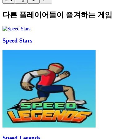
다른 플레이어들이 즐겨하는 게임
Speed Stars
Speed Legends