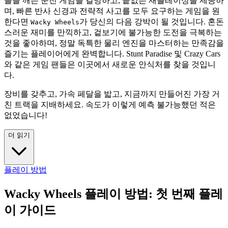
틀을 깨는 운전 게임을 갈망하고, 끝없는 재플레이성을 제공하
며, 빠른 반사 신경과 전략적 사고를 모두 요구하는 게임을 원
한다면
가 당신의 다음 강박이 될 것입니다. 혼돈
Wacky Wheels
스러운 재미를 만끽하고, 겉보기에 불가능한 도전을 극복하는
것을 좋아하며, 정말 독특한 물리 엔진을 마스터하는 만족감을
즐기는 플레이어에게 완벽합니다. Stunt Paradise 및 Crazy Cars
와 같은 게임 팬들은 이곳에서 새로운 안식처를 찾을 것입니
다.
장비를 갖추고, 가속 페달을 밟고, 지금까지 만들어진 가장 거
친 트랙을 지배하세요. 속도가 이렇게 예측 불가능했던 적은
없었습니다!
더 읽기
플레이 방법
Wacky Wheels 플레이 방법: 첫 번째 플레
이 가이드