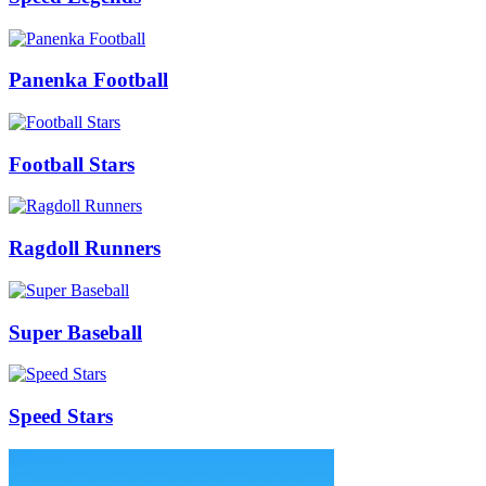
Panenka Football
Football Stars
Ragdoll Runners
Super Baseball
Speed Stars