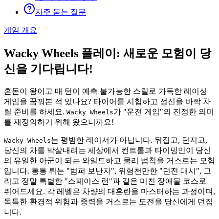
자주 묻는 질문
게임 개요
Wacky Wheels 플레이: 새로운 모험이 당
신을 기다립니다!
혼돈이 왕이고 매 턴이 예측 불가능한 스릴로 가득한 레이싱
게임을 꿈꿔본 적 있나요? 타이어를 시험하고 정신을 바짝 차
릴 준비를 하세요.
가 "운전 게임"의 진정한 의미
Wacky Wheels
를 재정의하기 위해 왔으니까요!
는 평범한 레이서가 아닙니다. 뒤집고, 던지고,
Wacky Wheels
당신의 차를 박살내려는 세상에서 컨트롤과 타이밍만이 당신
의 유일한 아군이 되는 와일드하고 물리 법칙을 거스르는 모험
입니다. 통통 튀는 "범퍼 보난자", 위험천만한 "던전 대시", 그
리고 정말 특별한 "스페이스 런"과 같은 미친 장애물 코스로
뛰어드세요. 각 레벨은 차량의 대혼란을 마스터하는 과정이며,
독특한 환경적 위험과 중력을 거스르는 도전을 당신에게 던집
니다.