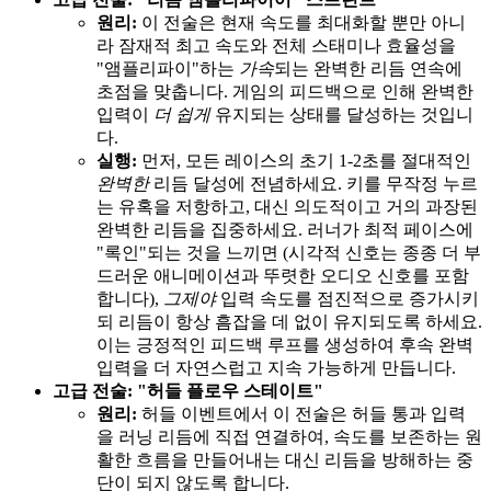
원리:
이 전술은 현재 속도를 최대화할 뿐만 아니
라 잠재적 최고 속도와 전체 스태미나 효율성을
"앰플리파이"하는
가속
되는 완벽한 리듬 연속에
초점을 맞춥니다. 게임의 피드백으로 인해 완벽한
입력이
더 쉽게
유지되는 상태를 달성하는 것입니
다.
실행:
먼저, 모든 레이스의 초기 1-2초를 절대적인
완벽한
리듬 달성에 전념하세요. 키를 무작정 누르
는 유혹을 저항하고, 대신 의도적이고 거의 과장된
완벽한 리듬을 집중하세요. 러너가 최적 페이스에
"록인"되는 것을 느끼면 (시각적 신호는 종종 더 부
드러운 애니메이션과 뚜렷한 오디오 신호를 포함
합니다),
그제야
입력 속도를 점진적으로 증가시키
되 리듬이 항상 흠잡을 데 없이 유지되도록 하세요.
이는 긍정적인 피드백 루프를 생성하여 후속 완벽
입력을 더 자연스럽고 지속 가능하게 만듭니다.
고급 전술: "허들 플로우 스테이트"
원리:
허들 이벤트에서 이 전술은 허들 통과 입력
을 러닝 리듬에 직접 연결하여, 속도를 보존하는 원
활한 흐름을 만들어내는 대신 리듬을 방해하는 중
단이 되지 않도록 합니다.