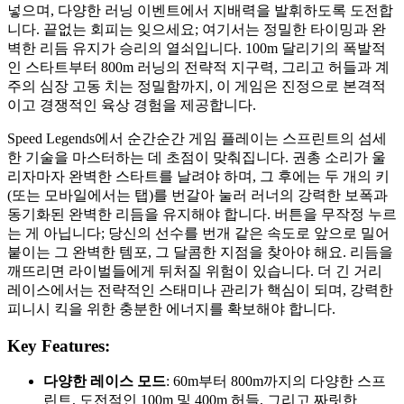
넣으며, 다양한 러닝 이벤트에서 지배력을 발휘하도록 도전합
니다. 끝없는 회피는 잊으세요; 여기서는 정밀한 타이밍과 완
벽한 리듬 유지가 승리의 열쇠입니다. 100m 달리기의 폭발적
인 스타트부터 800m 러닝의 전략적 지구력, 그리고 허들과 계
주의 심장 고동 치는 정밀함까지, 이 게임은 진정으로 본격적
이고 경쟁적인 육상 경험을 제공합니다.
Speed Legends에서 순간순간 게임 플레이는 스프린트의 섬세
한 기술을 마스터하는 데 초점이 맞춰집니다. 권총 소리가 울
리자마자 완벽한 스타트를 날려야 하며, 그 후에는 두 개의 키
(또는 모바일에서는 탭)를 번갈아 눌러 러너의 강력한 보폭과
동기화된 완벽한 리듬을 유지해야 합니다. 버튼을 무작정 누르
는 게 아닙니다; 당신의 선수를 번개 같은 속도로 앞으로 밀어
붙이는 그 완벽한 템포, 그 달콤한 지점을 찾아야 해요. 리듬을
깨뜨리면 라이벌들에게 뒤처질 위험이 있습니다. 더 긴 거리
레이스에서는 전략적인 스태미나 관리가 핵심이 되며, 강력한
피니시 킥을 위한 충분한 에너지를 확보해야 합니다.
Key Features:
다양한 레이스 모드
: 60m부터 800m까지의 다양한 스프
린트, 도전적인 100m 및 400m 허들, 그리고 짜릿한