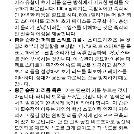
이스 유형이 초기 리듬 접근 방식에서 미묘한 변화를 요
구하기 때문입니다. 100m 달리기는 폭발적이고 즉각적
인 완벽한 리듬을 필요로 하며, 800m 달리기는 더 절제되
고 스태미나를 고려한 초기 페이스를 요구합니다. 총성
이 울리기
전에
이러한 뉘앙스를 이해하는 것은 즉각적
인 전술적 이점을 제공합니다.
황금 습관 2: 퍼펙트 스타트 규율
- "스피드 레전즈"는 첫
밀리초부터 정밀함을 보상합니다. "퍼펙트 스타트"를 목
표로 하세요 – 권총 소리가 난
직후
반응하되,
거짓 스타
트
전에 반응하는 것입니다. 이 습관이 중요한 이유는 퍼
펙트 스타트가 즉각적인 속도 폭발을 제공하고 최적의
초기 리듬을 설정하여 초기 리드를 확보하고 페이스를
지배하며, 상대가 당신을 가로막는 것을 방지하기 때문
입니다.
황금 습관 3: 리듬 록온
- 이는 단순히 키를 누르는 것이
아닙니다; 러너의 보폭을
느끼는
것입니다. 키 입력은 러
너의 발걸음과 완벽하게 동기화되어야 합니다. 이 습관
이 필수적인 이유는 게임의 핵심 스코어링 엔진이 지속
적이고 끊김 없는 완벽한 리듬 유지에 전적으로 구축되
어 있기 때문입니다. 단 한 번의 놓친 비트조차도 당신의
모멘텀을 깨뜨려 속도를 크게 줄이고 최적 속도를 회복