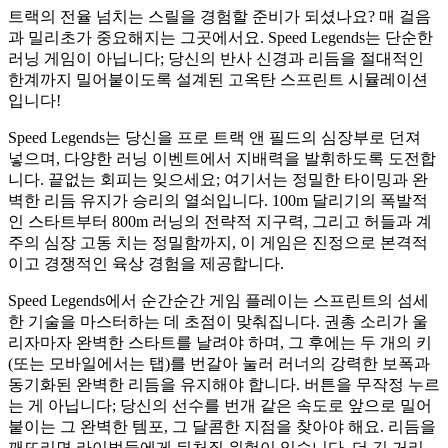
트랙의 전율 넘치는 스릴을 경험할 준비가 되셨나요? 매 걸음
과 밀리초가 중요해지는 그곳에서요. Speed Legends는 단순한
러닝 게임이 아닙니다; 당신의 반사 신경과 리듬을 절대적인
한계까지 밀어붙이도록 설계된 고옥탄 스프린트 시뮬레이션
입니다!
Speed Legends는 당신을 프로 트랙 앤 필드의 심장부로 던져
넣으며, 다양한 러닝 이벤트에서 지배력을 발휘하도록 도전합
니다. 끝없는 회피는 잊으세요; 여기서는 정밀한 타이밍과 완
벽한 리듬 유지가 승리의 열쇠입니다. 100m 달리기의 폭발적
인 스타트부터 800m 러닝의 전략적 지구력, 그리고 허들과 계
주의 심장 고동 치는 정밀함까지, 이 게임은 진정으로 본격적
이고 경쟁적인 육상 경험을 제공합니다.
Speed Legends에서 순간순간 게임 플레이는 스프린트의 섬세
한 기술을 마스터하는 데 초점이 맞춰집니다. 권총 소리가 울
리자마자 완벽한 스타트를 날려야 하며, 그 후에는 두 개의 키
(또는 모바일에서는 탭)를 번갈아 눌러 러너의 강력한 보폭과
동기화된 완벽한 리듬을 유지해야 합니다. 버튼을 무작정 누르
는 게 아닙니다; 당신의 선수를 번개 같은 속도로 앞으로 밀어
붙이는 그 완벽한 템포, 그 달콤한 지점을 찾아야 해요. 리듬을
깨뜨리면 라이벌들에게 뒤처질 위험이 있습니다. 더 긴 거리