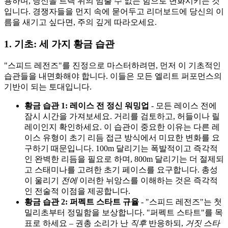
용하며, 당신을 트랙 위의 멈출 수 없는 힘으로 변화시키는 것
입니다. 경쟁자들을 먼지 속에 묻어두고 리더보드에 당신의 이
름을 새기고 싶다면, 주의 깊게 따라오세요.
1. 기초: 세 가지 황금 습관
"스피드 레전즈"를 진정으로 마스터하려면, 먼저 이 기초적인
습관들을 내면화해야 합니다. 이들은 모든 엘리트 퍼포먼스의
기반이 되는 토대입니다.
황금 습관 1: 레이스 전 정신 워밍업
- 모든 레이스 전에
잠시 시간을 가져보세요. 거리를 검토하고, 허들이나 릴
레이인지 확인하세요. 이 습관이 중요한 이유는 다른 레
이스 유형이 초기 리듬 접근 방식에서 미묘한 변화를 요
구하기 때문입니다. 100m 달리기는 폭발적이고 즉각적
인 완벽한 리듬을 필요로 하며, 800m 달리기는 더 절제되
고 스태미나를 고려한 초기 페이스를 요구합니다. 총성
이 울리기
전에
이러한 뉘앙스를 이해하는 것은 즉각적
인 전술적 이점을 제공합니다.
황금 습관 2: 퍼펙트 스타트 규율
- "스피드 레전즈"는 첫
밀리초부터 정밀함을 보상합니다. "퍼펙트 스타트"를 목
표로 하세요 – 권총 소리가 난
직후
반응하되,
거짓 스타