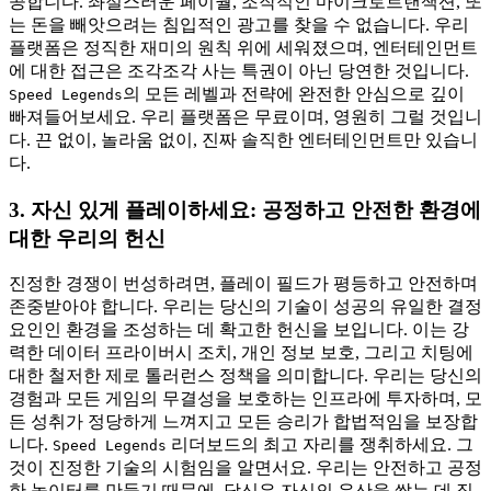
공합니다. 좌절스러운 페이월, 조작적인 마이크로트랜잭션, 또
는 돈을 빼앗으려는 침입적인 광고를 찾을 수 없습니다. 우리
플랫폼은 정직한 재미의 원칙 위에 세워졌으며, 엔터테인먼트
에 대한 접근은 조각조각 사는 특권이 아닌 당연한 것입니다.
의 모든 레벨과 전략에 완전한 안심으로 깊이
Speed Legends
빠져들어보세요. 우리 플랫폼은 무료이며, 영원히 그럴 것입니
다. 끈 없이, 놀라움 없이, 진짜 솔직한 엔터테인먼트만 있습니
다.
3. 자신 있게 플레이하세요: 공정하고 안전한 환경에
대한 우리의 헌신
진정한 경쟁이 번성하려면, 플레이 필드가 평등하고 안전하며
존중받아야 합니다. 우리는 당신의 기술이 성공의 유일한 결정
요인인 환경을 조성하는 데 확고한 헌신을 보입니다. 이는 강
력한 데이터 프라이버시 조치, 개인 정보 보호, 그리고 치팅에
대한 철저한 제로 톨러런스 정책을 의미합니다. 우리는 당신의
경험과 모든 게임의 무결성을 보호하는 인프라에 투자하며, 모
든 성취가 정당하게 느껴지고 모든 승리가 합법적임을 보장합
니다.
리더보드의 최고 자리를 쟁취하세요. 그
Speed Legends
것이 진정한 기술의 시험임을 알면서요. 우리는 안전하고 공정
한 놀이터를 만들기 때문에, 당신은 자신의 유산을 쌓는 데 집