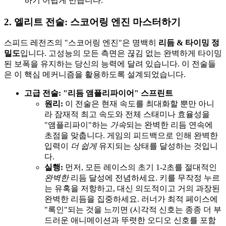
하기 어렵게 만듭니다.
2. 엘리트 전술: 스코어링 엔진 마스터하기
스피드 레전즈의 "스코어링 엔진"은 명백히
리듬 & 타이밍 정
밀도
입니다. 고성능의 모든 측면은 끊김 없는 완벽하게 타이밍
된 보폭을 유지하는 당신의 능력에 달려 있습니다. 이 전술들
은 이 핵심 메커니즘을 활용하도록 설계되었습니다.
고급 전술: "리듬 앰플리파이어" 스프린트
원리:
이 전술은 현재 속도를 최대화할 뿐만 아니
라 잠재적 최고 속도와 전체 스태미나 효율성을
"앰플리파이"하는
가속
되는 완벽한 리듬 연속에
초점을 맞춥니다. 게임의 피드백으로 인해 완벽한
입력이
더 쉽게
유지되는 상태를 달성하는 것입니
다.
실행:
먼저, 모든 레이스의 초기 1-2초를 절대적인
완벽한
리듬 달성에 전념하세요. 키를 무작정 누르
는 유혹을 저항하고, 대신 의도적이고 거의 과장된
완벽한 리듬을 집중하세요. 러너가 최적 페이스에
"록인"되는 것을 느끼면 (시각적 신호는 종종 더 부
드러운 애니메이션과 뚜렷한 오디오 신호를 포함