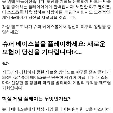
을 위해 만들어졌습니다. 도전과 기술을 완벽하게 만드는 만족
감을 좋아하는 플레이어에게 완벽합니다. 노련한 야구 팬이든,
이 스포츠를 처음 접하는 사람이든, 직관적이면서도 도전적인
게임 플레이가 당신을 사로잡을 것입니다.
가상 필드로 나가 슈퍼 베이스볼에서 당신이 야구의 왕임을 증
명하세요!
슈퍼 베이스볼을 플레이하세요: 새로운
모험이 당신을 기다립니다!<...
/h2>
지금까지 경험하지 못한 새로운 방식으로 야구를 즐길 준비가
되셨나요? 슈퍼 베이스볼은 단순한 게임이 아닙니다. 매 스윙
마다 신성한 볼 정렬과 파워를 발휘하여 게임의 규칙을 깨뜨릴
기회입니다!
핵심 게임 플레이는 무엇인가요?
슈퍼 베이스볼에서 핵심 게임 플레이는 완벽한 샷을 마스터하