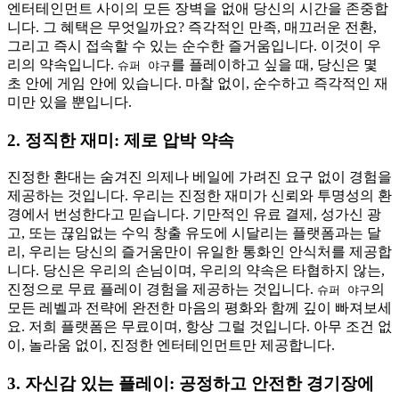
엔터테인먼트 사이의 모든 장벽을 없애 당신의 시간을 존중합
니다. 그 혜택은 무엇일까요? 즉각적인 만족, 매끄러운 전환,
그리고 즉시 접속할 수 있는 순수한 즐거움입니다. 이것이 우
리의 약속입니다.
를 플레이하고 싶을 때, 당신은 몇
슈퍼 야구
초 안에 게임 안에 있습니다. 마찰 없이, 순수하고 즉각적인 재
미만 있을 뿐입니다.
2. 정직한 재미: 제로 압박 약속
진정한 환대는 숨겨진 의제나 베일에 가려진 요구 없이 경험을
제공하는 것입니다. 우리는 진정한 재미가 신뢰와 투명성의 환
경에서 번성한다고 믿습니다. 기만적인 유료 결제, 성가신 광
고, 또는 끊임없는 수익 창출 유도에 시달리는 플랫폼과는 달
리, 우리는 당신의 즐거움만이 유일한 통화인 안식처를 제공합
니다. 당신은 우리의 손님이며, 우리의 약속은 타협하지 않는,
진정으로 무료 플레이 경험을 제공하는 것입니다.
의
슈퍼 야구
모든 레벨과 전략에 완전한 마음의 평화와 함께 깊이 빠져보세
요. 저희 플랫폼은 무료이며, 항상 그럴 것입니다. 아무 조건 없
이, 놀라움 없이, 진정한 엔터테인먼트만 제공합니다.
3. 자신감 있는 플레이: 공정하고 안전한 경기장에