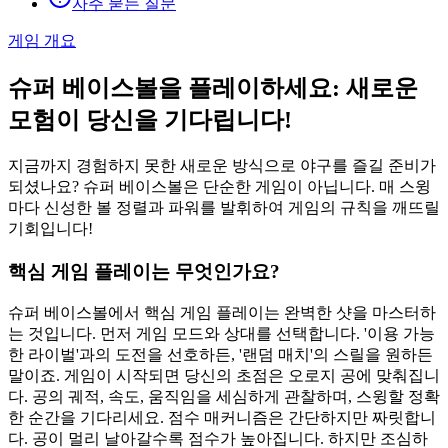
자주 묻는 질문
게임 개요
슈퍼 베이스볼을 플레이하세요: 새로운
모험이 당신을 기다립니다!
지금까지 경험하지 못한 새로운 방식으로 야구를 즐길 준비가
되셨나요? 슈퍼 베이스볼은 단순한 게임이 아닙니다. 매 스윙
마다 신성한 볼 정렬과 파워를 발휘하여 게임의 규칙을 깨뜨릴
기회입니다!
핵심 게임 플레이는 무엇인가요?
슈퍼 베이스볼에서 핵심 게임 플레이는 완벽한 샷을 마스터하
는 것입니다. 먼저 게임 모드와 상대를 선택합니다. '이용 가능
한 라이벌'과의 도전을 선호하든, '랜덤 매치'의 스릴을 원하든
말이죠. 게임이 시작되면 당신의 초점은 오로지 공에 맞춰집니
다. 공의 궤적, 속도, 움직임을 세심하게 관찰하며, 스윙할 정확
한 순간을 기다리세요. 점수 매커니즘은 간단하지만 짜릿합니
다. 공이 멀리 날아갈수록 점수가 높아집니다. 하지만 조심하