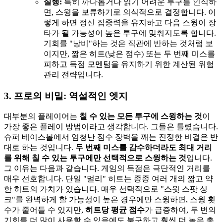
실행:
특히 까다롭거나 읽기 어려운 투구를 인식하
면, 스윙을 보류하기로 의식적으로 결정합니다. 이
렇게 하면 정신 집중력을 유지하고 다음 스윙이 장
타가 될 가능성이 높은 투구에 맞춰지도록 합니다.
기회를 "낭비"하는 것은 직관에 반하는 것처럼 보
이지만, 짧은 히트(낮은 점수) 또는 두 번째 미스를
피하고 득점 모멘텀을 유지하기 위한 계산된 위험
관리 전략입니다.
3. 프로의 비밀: 역설적인 엣지
대부분의 플레이어는
칠 수 있는 모든 투구에 스윙하는 것
이
가장 좋은 플레이 방법이라고 생각합니다. 그들은 틀렸습니다.
슈퍼 베이스볼에서 엄청난 점수 장벽을 깨는 진정한 비결은 반
대로 하는 것입니다.
두 번째 미스를 감수하더라도 최대 거리
를 위해 칠 수 있는 투구에만 선택적으로 스윙하는 것
입니다.
그 이유는 다음과 같습니다. 게임의 득점은 극단적인 거리를
매우 선호합니다. 단일 "멀리" 히트는 종종 여러 개의 짧고 약
한 히트의 가치가 있습니다. 매우 선택적으로 "스윗 스팟 싱
크"를 완벽하게 할 가능성이 높은 경우에만 스윙하면, 스윙 횟
수가 줄어들 수 있지만,
히트당 평균 점수
가 급증하여, 두 번의
기회를 더 많이 사용할 수 있음에도 불구하고 훨씬 더 높은 총