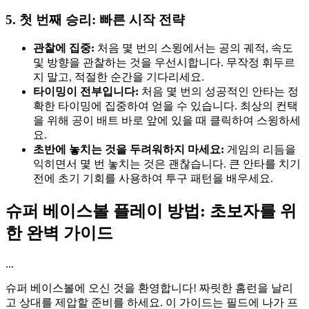
5. 첫 번째 승리: 빠른 시작 전략
관찰에 집중:
처음 몇 번의 스윙에서는 공의 궤적, 속도
및 방향을 관찰하는 것을 우선시합니다. 무작정 휘두르
지 말고, 적절한 순간을 기다리세요.
타이밍이 전부입니다:
처음 몇 번의 성공적인 안타는 정
확한 타이밍에 집중하여 얻을 수 있습니다. 최상의 컨택
을 위해 공이 배트 바로 앞에 있을 때 클릭하여 스윙하세
요.
초반에 놓치는 것을 두려워하지 마세요:
게임의 리듬을
익히면서 몇 번 놓치는 것은 괜찮습니다. 큰 안타를 치기
전에 초기 기회를 사용하여 투구 패턴을 배우세요.
슈퍼 베이스볼 플레이 방법: 초보자를 위
한 완벽 가이드
...
슈퍼 베이스볼에 오신 것을 환영합니다! 짜릿한 홈런을 날리
고 상대를 제압할 준비를 하세요. 이 가이드는 필드에 나가 프