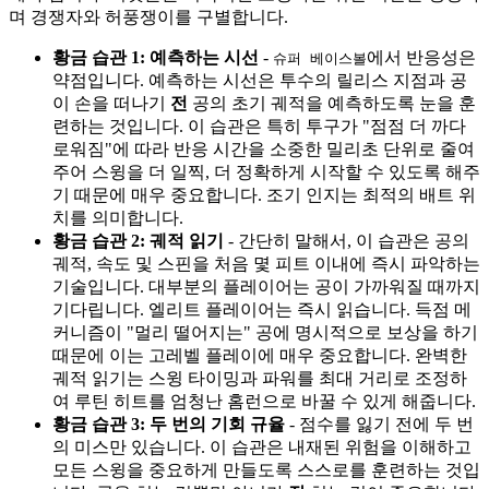
며 경쟁자와 허풍쟁이를 구별합니다.
황금 습관 1: 예측하는 시선
-
에서 반응성은
슈퍼 베이스볼
약점입니다. 예측하는 시선은 투수의 릴리스 지점과 공
이 손을 떠나기
전
공의 초기 궤적을 예측하도록 눈을 훈
련하는 것입니다. 이 습관은 특히 투구가 "점점 더 까다
로워짐"에 따라 반응 시간을 소중한 밀리초 단위로 줄여
주어 스윙을 더 일찍, 더 정확하게 시작할 수 있도록 해주
기 때문에 매우 중요합니다. 조기 인지는 최적의 배트 위
치를 의미합니다.
황금 습관 2: 궤적 읽기
- 간단히 말해서, 이 습관은 공의
궤적, 속도 및 스핀을 처음 몇 피트 이내에 즉시 파악하는
기술입니다. 대부분의 플레이어는 공이 가까워질 때까지
기다립니다. 엘리트 플레이어는 즉시 읽습니다. 득점 메
커니즘이 "멀리 떨어지는" 공에 명시적으로 보상을 하기
때문에 이는 고레벨 플레이에 매우 중요합니다. 완벽한
궤적 읽기는 스윙 타이밍과 파워를 최대 거리로 조정하
여 루틴 히트를 엄청난 홈런으로 바꿀 수 있게 해줍니다.
황금 습관 3: 두 번의 기회 규율
- 점수를 잃기 전에 두 번
의 미스만 있습니다. 이 습관은 내재된 위험을 이해하고
모든 스윙을 중요하게 만들도록 스스로를 훈련하는 것입