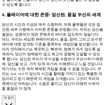
수 있도록 합니다.
4. 플레이어에 대한 존중: 엄선된, 품질 우선의 세계
당신의 시간과 지성은 매우 소중하며, 저희 플랫폼은 모든 엄
선된 세부 사항에서 이러한 존중을 반영합니다. 우리는 당신을
끝없는, 검증되지 않은 콘텐츠의 바다로 압도하지 않습니다.
대신, 우리는 세심한 큐레이터로서, 품질, 참여, 그리고 순수한
재미에 대한 엄격한 기준을 충족하는 게임만을 엄선합니다. 우
리의 인터페이스는 깨끗하고, 빠르며, 방해가 되지 않도록 설
계되어, 당신이 방해받지 않고 최고의 경험에 도달할 수 있도
록 합니다. 당신은 우리가 우수성을 수량보다 우선시하기 때문
에, 당신을 보고, 가치 있게 여기며, 이해한다고 느낄 것입니다.
여기서는 수천 개의 복제된 게임을 찾을 수 없을 것입니다. 우
리는
가 당신의 시간을 할애할 가치가 있는 특별한 게
슈퍼 야구
임이라고 믿기 때문에 이 게임을 소개합니다. 그것이 우리의
큐레이션 약속입니다. 소음은 줄이고, 당신이 마땅히 누려야
할 품질은 더 많게.
더 읽기