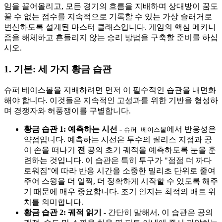
임을 끌어올리고, 모든 경기의 흐름을 지배하며 상대방이 꿈도
꿀 수 없는 점수를 지속적으로 기록할 수 있는 가상 슬러거로
변신하도록 설계된 마스터 클래스입니다. 게임의 핵심 메커니
즘을 해체하고 흔들리지 않는 승리 방법을 구축할 준비를 하십
시오.
1. 기본: 세 가지 황금 습관
슈퍼 베이스볼을 지배하려면 먼저 이 필수적인 습관을 내면화
해야 합니다. 이것들은 지속적인 고성과를 위한 기반을 형성하
며 경쟁자와 허풍쟁이를 구별합니다.
황금 습관 1: 예측하는 시선
-
에서 반응성은
슈퍼 베이스볼
약점입니다. 예측하는 시선은 투수의 릴리스 지점과 공
이 손을 떠나기
전
공의 초기 궤적을 예측하도록 눈을 훈
련하는 것입니다. 이 습관은 특히 투구가 "점점 더 까다
로워짐"에 따라 반응 시간을 소중한 밀리초 단위로 줄여
주어 스윙을 더 일찍, 더 정확하게 시작할 수 있도록 해주
기 때문에 매우 중요합니다. 조기 인지는 최적의 배트 위
치를 의미합니다.
황금 습관 2: 궤적 읽기
- 간단히 말해서, 이 습관은 공의