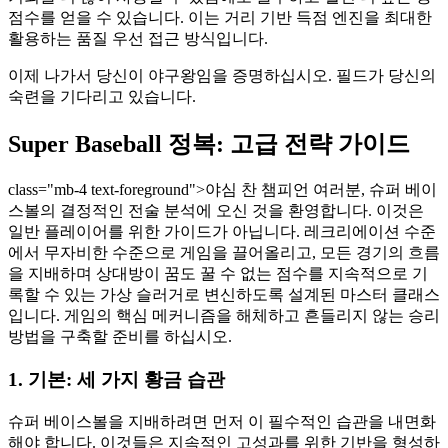
점수를 얻을 수 있습니다. 이는 거리 기반 득점 엔진을 최대한
활용하는 품질 우선 접근 방식입니다.
이제 나가서 당신이 야구왕임을 증명하십시오. 필드가 당신의
숙련을 기다리고 있습니다.
Super Baseball 정복: 고급 전략 가이드
class="mb-4 text-foreground">야심 찬 챔피언 여러분, 슈퍼 베이
스볼의 결정적인 전술 분석에 오신 것을 환영합니다. 이것은
일반 플레이어를 위한 가이드가 아닙니다. 레크리에이션 수준
에서 무자비한 수준으로 게임을 끌어올리고, 모든 경기의 흐름
을 지배하며 상대방이 꿈도 꿀 수 없는 점수를 지속적으로 기
록할 수 있는 가상 슬러거로 변신하도록 설계된 마스터 클래스
입니다. 게임의 핵심 메커니즘을 해체하고 흔들리지 않는 승리
방법을 구축할 준비를 하십시오.
1. 기본: 세 가지 황금 습관
슈퍼 베이스볼을 지배하려면 먼저 이 필수적인 습관을 내면화
해야 합니다. 이것들은 지속적인 고성과를 위한 기반을 형성하