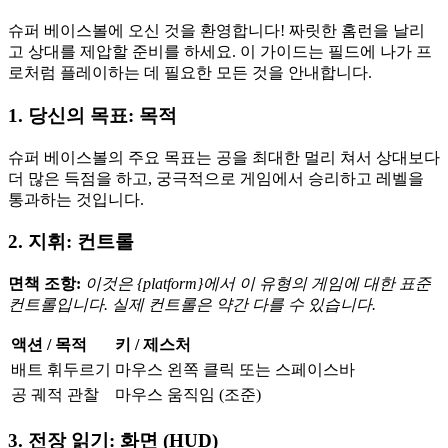
슈퍼 베이스볼에 오신 것을 환영합니다! 짜릿한 홈런을 날리
고 상대를 제압할 준비를 하세요. 이 가이드는 필드에 나가 프
로처럼 플레이하는 데 필요한 모든 것을 안내합니다.
1. 당신의 목표: 목적
슈퍼 베이스볼의 주요 목표는 공을 최대한 멀리 쳐서 상대보다
더 많은 득점을 하고, 궁극적으로 게임에서 승리하고 레벨을
통과하는 것입니다.
2. 지휘: 컨트롤
면책 조항:
이것은 {platform}에서 이 유형의 게임에 대한 표준
컨트롤입니다. 실제 컨트롤은 약간 다를 수 있습니다.
액션 / 목적
키 / 제스처
배트 휘두르기
마우스 왼쪽 클릭 또는 스페이스바
공 궤적 관찰
마우스 움직임 (조준)
3. 전장 읽기: 화면 (HUD)