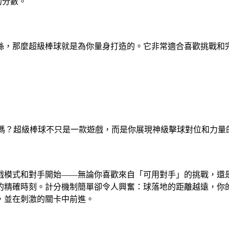
的分數。
絲，那麼超級棒球就是為你量身打造的。它非常適合喜歡挑戰和
未有的棒球了嗎？超級棒球不只是一款遊戲，而是你展現神級擊球對位和
戲模式和對手開始——無論你喜歡來自「可用對手」的挑戰，還
的精確時刻。計分機制簡單卻令人興奮：球落地的距離越遠，你
，並在刺激的關卡中前進。