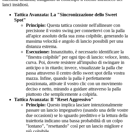
lanci insidiosi.
Tattica Avanzata: La "Sincronizzazione dello Sweet
Spot"
Principio:
Questa tattica consiste nell'allineare con
precisione il vostro swing per connettervi con la palla
all'apice assoluto della sua zona colpibile, generando la
massima velocità e angolo di lancio possibili per una
distanza estrema.
Esecuzione:
Innanzitutto, è necessario identificare la
"finestra colpibile" per ogni tipo di lancio: veloce, lento,
curva. Poi, dovete resistere all'impulso di swingare in
anticipo o in ritardo; invece, visualizzate la palla che
passa attraverso il centro dello sweet spot della vostra
mazza. Infine, quando la palla è perfettamente
posizionata, attivate il vostro clic con un movimento
deciso e netto, mirando a guidare attraverso la palla
piuttosto che semplicemente a colpirla.
Tattica Avanzata: Il "Reset Aggressivo"
Principio:
Questo implica lasciare intenzionalmente
passare un lancio impegnativo (usando una delle vostre
due occasioni) se lo sguardo predittivo e la lettura della
traiettoria indicano una bassa probabilità di un colpo
"lontano", "resettando" così per un lancio migliore e
più colpibile.