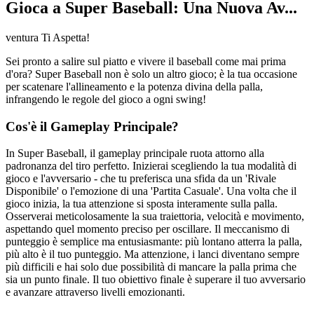
Gioca a Super Baseball: Una Nuova Av...
ventura Ti Aspetta!
Sei pronto a salire sul piatto e vivere il baseball come mai prima
d'ora? Super Baseball non è solo un altro gioco; è la tua occasione
per scatenare l'allineamento e la potenza divina della palla,
infrangendo le regole del gioco a ogni swing!
Cos'è il Gameplay Principale?
In Super Baseball, il gameplay principale ruota attorno alla
padronanza del tiro perfetto. Inizierai scegliendo la tua modalità di
gioco e l'avversario - che tu preferisca una sfida da un 'Rivale
Disponibile' o l'emozione di una 'Partita Casuale'. Una volta che il
gioco inizia, la tua attenzione si sposta interamente sulla palla.
Osserverai meticolosamente la sua traiettoria, velocità e movimento,
aspettando quel momento preciso per oscillare. Il meccanismo di
punteggio è semplice ma entusiasmante: più lontano atterra la palla,
più alto è il tuo punteggio. Ma attenzione, i lanci diventano sempre
più difficili e hai solo due possibilità di mancare la palla prima che
sia un punto finale. Il tuo obiettivo finale è superare il tuo avversario
e avanzare attraverso livelli emozionanti.