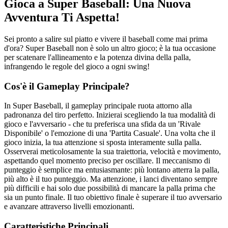
Gioca a Super Baseball: Una Nuova
Avventura Ti Aspetta!
Sei pronto a salire sul piatto e vivere il baseball come mai prima
d'ora? Super Baseball non è solo un altro gioco; è la tua occasione
per scatenare l'allineamento e la potenza divina della palla,
infrangendo le regole del gioco a ogni swing!
Cos'è il Gameplay Principale?
In Super Baseball, il gameplay principale ruota attorno alla
padronanza del tiro perfetto. Inizierai scegliendo la tua modalità di
gioco e l'avversario - che tu preferisca una sfida da un 'Rivale
Disponibile' o l'emozione di una 'Partita Casuale'. Una volta che il
gioco inizia, la tua attenzione si sposta interamente sulla palla.
Osserverai meticolosamente la sua traiettoria, velocità e movimento,
aspettando quel momento preciso per oscillare. Il meccanismo di
punteggio è semplice ma entusiasmante: più lontano atterra la palla,
più alto è il tuo punteggio. Ma attenzione, i lanci diventano sempre
più difficili e hai solo due possibilità di mancare la palla prima che
sia un punto finale. Il tuo obiettivo finale è superare il tuo avversario
e avanzare attraverso livelli emozionanti.
Caratteristiche Principali