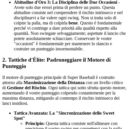
Abitudine d'Oro 3: La Disciplina delle Due Occasioni
-
Avete solo due errori prima di perdere un punto. Questa
abitudine consiste nel comprendere il rischio intrinseco e nel
disciplinarvi a far valere ogni swing. Non si tratta solo di
colpire la palla, ma di colpirla
bene
. Questo è fondamentale
perché vi costringe a dare priorità alla qualità rispetto alla
quantità. Non swingate selvaggiamente; aspettate il lancio che
potete assolutamente schiacciare. Conservare le vostre
"occasioni" è fondamentale per mantenere lo slancio e
costruire un punteggio insormontabile.
2. Tattiche d'Élite: Padroneggiare il Motore di
Punteggio
Il motore di punteggio principale di Super Baseball è costruito
attorno alla
Massimizzazione della Distanza
con un livello critico
di
Gestione del Rischio
. Ogni tattica qui sotto sfrutta questo motore,
aumentando il vostro punteggio colpendo costantemente per la
massima distanza, mitigando al contempo il rischio intrinseco dei
lanci insidiosi.
Tattica Avanzata: La "Sincronizzazione dello Sweet
Spot"
Principio:
Questa tattica consiste nell'allineare con
precisione il vostro swing per connettervi con la palla