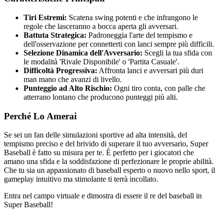
Tiri Estremi:
Scatena swing potenti e che infrangono le
regole che lasceranno a bocca aperta gli avversari.
Battuta Strategica:
Padroneggia l'arte del tempismo e
dell'osservazione per connetterti con lanci sempre più difficili.
Selezione Dinamica dell'Avversario:
Scegli la tua sfida con
le modalità 'Rivale Disponibile' o 'Partita Casuale'.
Difficoltà Progressiva:
Affronta lanci e avversari più duri
man mano che avanzi di livello.
Punteggio ad Alto Rischio:
Ogni tiro conta, con palle che
atterrano lontano che producono punteggi più alti.
Perché Lo Amerai
Se sei un fan delle simulazioni sportive ad alta intensità, del
tempismo preciso e del brivido di superare il tuo avversario, Super
Baseball è fatto su misura per te. È perfetto per i giocatori che
amano una sfida e la soddisfazione di perfezionare le proprie abilità.
Che tu sia un appassionato di baseball esperto o nuovo nello sport, il
gameplay intuitivo ma stimolante ti terrà incollato.
Entra nel campo virtuale e dimostra di essere il re del baseball in
Super Baseball!