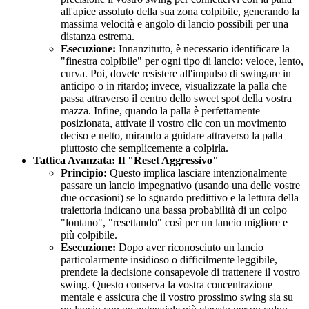
all'apice assoluto della sua zona colpibile, generando la
massima velocità e angolo di lancio possibili per una
distanza estrema.
Esecuzione:
Innanzitutto, è necessario identificare la
"finestra colpibile" per ogni tipo di lancio: veloce, lento,
curva. Poi, dovete resistere all'impulso di swingare in
anticipo o in ritardo; invece, visualizzate la palla che
passa attraverso il centro dello sweet spot della vostra
mazza. Infine, quando la palla è perfettamente
posizionata, attivate il vostro clic con un movimento
deciso e netto, mirando a guidare attraverso la palla
piuttosto che semplicemente a colpirla.
Tattica Avanzata: Il "Reset Aggressivo"
Principio:
Questo implica lasciare intenzionalmente
passare un lancio impegnativo (usando una delle vostre
due occasioni) se lo sguardo predittivo e la lettura della
traiettoria indicano una bassa probabilità di un colpo
"lontano", "resettando" così per un lancio migliore e
più colpibile.
Esecuzione:
Dopo aver riconosciuto un lancio
particolarmente insidioso o difficilmente leggibile,
prendete la decisione consapevole di trattenere il vostro
swing. Questo conserva la vostra concentrazione
mentale e assicura che il vostro prossimo swing sia su