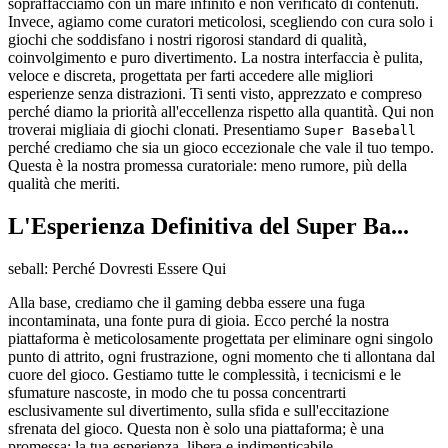
sopraffacciamo con un mare infinito e non verificato di contenuti.
Invece, agiamo come curatori meticolosi, scegliendo con cura solo i
giochi che soddisfano i nostri rigorosi standard di qualità,
coinvolgimento e puro divertimento. La nostra interfaccia è pulita,
veloce e discreta, progettata per farti accedere alle migliori
esperienze senza distrazioni. Ti senti visto, apprezzato e compreso
perché diamo la priorità all'eccellenza rispetto alla quantità. Qui non
troverai migliaia di giochi clonati. Presentiamo
Super Baseball
perché crediamo che sia un gioco eccezionale che vale il tuo tempo.
Questa è la nostra promessa curatoriale: meno rumore, più della
qualità che meriti.
L'Esperienza Definitiva del Super Ba...
seball: Perché Dovresti Essere Qui
Alla base, crediamo che il gaming debba essere una fuga
incontaminata, una fonte pura di gioia. Ecco perché la nostra
piattaforma è meticolosamente progettata per eliminare ogni singolo
punto di attrito, ogni frustrazione, ogni momento che ti allontana dal
cuore del gioco. Gestiamo tutte le complessità, i tecnicismi e le
sfumature nascoste, in modo che tu possa concentrarti
esclusivamente sul divertimento, sulla sfida e sull'eccitazione
sfrenata del gioco. Questa non è solo una piattaforma; è una
promessa: la tua esperienza, libera e indimenticabile.