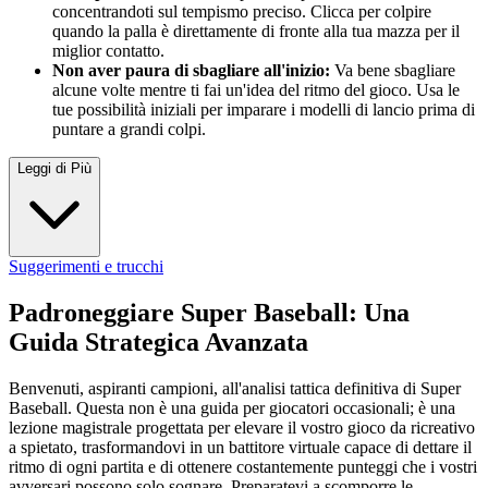
concentrandoti sul tempismo preciso. Clicca per colpire
quando la palla è direttamente di fronte alla tua mazza per il
miglior contatto.
Non aver paura di sbagliare all'inizio:
Va bene sbagliare
alcune volte mentre ti fai un'idea del ritmo del gioco. Usa le
tue possibilità iniziali per imparare i modelli di lancio prima di
puntare a grandi colpi.
Leggi di Più
Suggerimenti e trucchi
Padroneggiare Super Baseball: Una
Guida Strategica Avanzata
Benvenuti, aspiranti campioni, all'analisi tattica definitiva di Super
Baseball. Questa non è una guida per giocatori occasionali; è una
lezione magistrale progettata per elevare il vostro gioco da ricreativo
a spietato, trasformandovi in un battitore virtuale capace di dettare il
ritmo di ogni partita e di ottenere costantemente punteggi che i vostri
avversari possono solo sognare. Preparatevi a scomporre le