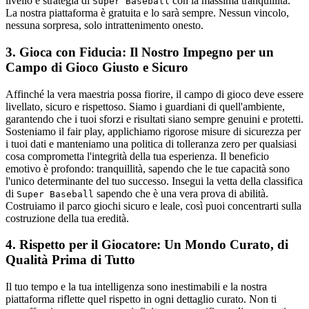
livello e strategia di
con la massima tranquillità.
Super Baseball
La nostra piattaforma è gratuita e lo sarà sempre. Nessun vincolo,
nessuna sorpresa, solo intrattenimento onesto.
3. Gioca con Fiducia: Il Nostro Impegno per un
Campo di Gioco Giusto e Sicuro
Affinché la vera maestria possa fiorire, il campo di gioco deve essere
livellato, sicuro e rispettoso. Siamo i guardiani di quell'ambiente,
garantendo che i tuoi sforzi e risultati siano sempre genuini e protetti.
Sosteniamo il fair play, applichiamo rigorose misure di sicurezza per
i tuoi dati e manteniamo una politica di tolleranza zero per qualsiasi
cosa comprometta l'integrità della tua esperienza. Il beneficio
emotivo è profondo: tranquillità, sapendo che le tue capacità sono
l'unico determinante del tuo successo. Insegui la vetta della classifica
di
sapendo che è una vera prova di abilità.
Super Baseball
Costruiamo il parco giochi sicuro e leale, così puoi concentrarti sulla
costruzione della tua eredità.
4. Rispetto per il Giocatore: Un Mondo Curato, di
Qualità Prima di Tutto
Il tuo tempo e la tua intelligenza sono inestimabili e la nostra
piattaforma riflette quel rispetto in ogni dettaglio curato. Non ti