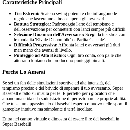
Caratteristiche Principali
Tiri Estremi:
Scatena swing potenti e che infrangono le
regole che lasceranno a bocca aperta gli avversari.
Battuta Strategica:
Padroneggia l'arte del tempismo e
dell'osservazione per connetterti con lanci sempre più difficili.
Selezione Dinamica dell'Avversario:
Scegli la tua sfida con
le modalità 'Rivale Disponibile' o 'Partita Casuale'.
Difficoltà Progressiva:
Affronta lanci e avversari più duri
man mano che avanzi di livello.
Punteggio ad Alto Rischio:
Ogni tiro conta, con palle che
atterrano lontano che producono punteggi più alti.
Perché Lo Amerai
Se sei un fan delle simulazioni sportive ad alta intensità, del
tempismo preciso e del brivido di superare il tuo avversario, Super
Baseball è fatto su misura per te. È perfetto per i giocatori che
amano una sfida e la soddisfazione di perfezionare le proprie abilità.
Che tu sia un appassionato di baseball esperto o nuovo nello sport, il
gameplay intuitivo ma stimolante ti terrà incollato.
Entra nel campo virtuale e dimostra di essere il re del baseball in
Super Baseball!