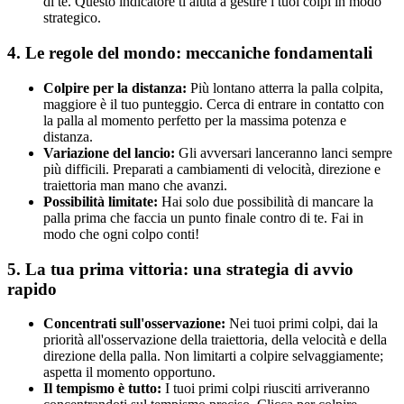
di te. Questo indicatore ti aiuta a gestire i tuoi colpi in modo
strategico.
4. Le regole del mondo: meccaniche fondamentali
Colpire per la distanza:
Più lontano atterra la palla colpita,
maggiore è il tuo punteggio. Cerca di entrare in contatto con
la palla al momento perfetto per la massima potenza e
distanza.
Variazione del lancio:
Gli avversari lanceranno lanci sempre
più difficili. Preparati a cambiamenti di velocità, direzione e
traiettoria man mano che avanzi.
Possibilità limitate:
Hai solo due possibilità di mancare la
palla prima che faccia un punto finale contro di te. Fai in
modo che ogni colpo conti!
5. La tua prima vittoria: una strategia di avvio
rapido
Concentrati sull'osservazione:
Nei tuoi primi colpi, dai la
priorità all'osservazione della traiettoria, della velocità e della
direzione della palla. Non limitarti a colpire selvaggiamente;
aspetta il momento opportuno.
Il tempismo è tutto:
I tuoi primi colpi riusciti arriveranno