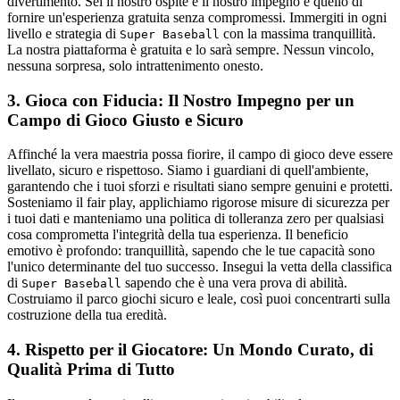
divertimento. Sei il nostro ospite e il nostro impegno è quello di
fornire un'esperienza gratuita senza compromessi. Immergiti in ogni
livello e strategia di
con la massima tranquillità.
Super Baseball
La nostra piattaforma è gratuita e lo sarà sempre. Nessun vincolo,
nessuna sorpresa, solo intrattenimento onesto.
3. Gioca con Fiducia: Il Nostro Impegno per un
Campo di Gioco Giusto e Sicuro
Affinché la vera maestria possa fiorire, il campo di gioco deve essere
livellato, sicuro e rispettoso. Siamo i guardiani di quell'ambiente,
garantendo che i tuoi sforzi e risultati siano sempre genuini e protetti.
Sosteniamo il fair play, applichiamo rigorose misure di sicurezza per
i tuoi dati e manteniamo una politica di tolleranza zero per qualsiasi
cosa comprometta l'integrità della tua esperienza. Il beneficio
emotivo è profondo: tranquillità, sapendo che le tue capacità sono
l'unico determinante del tuo successo. Insegui la vetta della classifica
di
sapendo che è una vera prova di abilità.
Super Baseball
Costruiamo il parco giochi sicuro e leale, così puoi concentrarti sulla
costruzione della tua eredità.
4. Rispetto per il Giocatore: Un Mondo Curato, di
Qualità Prima di Tutto