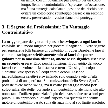
un lancio con un potenziale più elevato per un colpo
lungo. Sembra controintuitivo "sprecare" un'occasione,
ma è una strategia calcolata di gestione del rischio per
evitare un colpo corto (punteggio basso) o un secondo
errore, preservando il vostro slancio di punteggio.
3. Il Segreto dei Professionisti: Un Vantaggio
Controintuitivo
La maggior parte dei giocatori pensa che
swingare a ogni lancio
colpibile
sia il modo migliore per giocare. Sbagliano. Il vero segreto
per superare le folli barriere di punteggio in Super Baseball è fare il
contrario:
swingare selettivamente solo ai lanci che potete
guidare per la massima distanza, anche se ciò significa rischiare
un secondo errore.
Ecco perché funziona: Il punteggio del gioco
favorisce notevolmente la distanza estrema. Un singolo colpo
"lontano" vale spesso più colpi corti e deboli. Essendo
incredibilmente selettivi e swingando solo quando avete un'alta
probabilità di una perfetta "Sincronizzazione dello Sweet Spot",
potreste avere meno swing, ma il vostro
punteggio medio per
colpo
salirà alle stelle, portando a un punteggio totale molto più alto
nonostante l'utilizzo potenziale di più delle vostre due occasioni per
punto. È un approccio di qualità rispetto alla quantità che sfrutta il
motore di punteggio basato sulla distanza fino al suo limite assoluto.