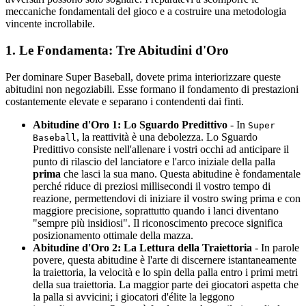
meccaniche fondamentali del gioco e a costruire una metodologia
vincente incrollabile.
1. Le Fondamenta: Tre Abitudini d'Oro
Per dominare Super Baseball, dovete prima interiorizzare queste
abitudini non negoziabili. Esse formano il fondamento di prestazioni
costantemente elevate e separano i contendenti dai finti.
Abitudine d'Oro 1: Lo Sguardo Predittivo
- In
Super
, la reattività è una debolezza. Lo Sguardo
Baseball
Predittivo consiste nell'allenare i vostri occhi ad anticipare il
punto di rilascio del lanciatore e l'arco iniziale della palla
prima
che lasci la sua mano. Questa abitudine è fondamentale
perché riduce di preziosi millisecondi il vostro tempo di
reazione, permettendovi di iniziare il vostro swing prima e con
maggiore precisione, soprattutto quando i lanci diventano
"sempre più insidiosi". Il riconoscimento precoce significa
posizionamento ottimale della mazza.
Abitudine d'Oro 2: La Lettura della Traiettoria
- In parole
povere, questa abitudine è l'arte di discernere istantaneamente
la traiettoria, la velocità e lo spin della palla entro i primi metri
della sua traiettoria. La maggior parte dei giocatori aspetta che
la palla si avvicini; i giocatori d'élite la leggono