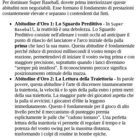
Per dominare Super Baseball, dovete prima interiorizzare queste
abitudini non negoziabili. Esse formano il fondamento di prestazioni
costantemente elevate e separano i contendenti dai finti.
Abitudine d'Oro 1: Lo Sguardo Predittivo
- In
Super
, la reattività è una debolezza. Lo Sguardo
Baseball
Predittivo consiste nell'allenare i vostri occhi ad anticipare il
punto di rilascio del lanciatore e l'arco iniziale della palla
prima
che lasci la sua mano. Questa abitudine è fondamentale
perché riduce di preziosi millisecondi il vostro tempo di
reazione, permettendovi di iniziare il vostro swing prima e con
maggiore precisione, soprattutto quando i lanci diventano
"sempre più insidiosi". Il riconoscimento precoce significa
posizionamento ottimale della mazza.
Abitudine d'Oro 2: La Lettura della Traiettoria
- In parole
povere, questa abitudine è l'arte di discernere istantaneamente
la traiettoria, la velocità e lo spin della palla entro i primi metri
della sua traiettoria. La maggior parte dei giocatori aspetta che
la palla si avvicini; i giocatori d'élite la leggono
immediatamente. Questo è fondamentale per il gioco di alto
livello perché il meccanismo di punteggio premia
esplicitamente le palle che "cadono lontano". Una perfetta
lettura della traiettoria vi permette di regolare il tempo e la
potenza del vostro swing per la massima distanza,
trasformando i colpi di routine in bombe epiche.