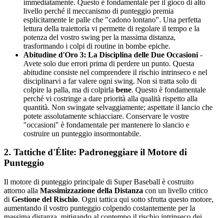
immediatamente. Questo è fondamentale per il gioco di alto
livello perché il meccanismo di punteggio premia
esplicitamente le palle che "cadono lontano". Una perfetta
lettura della traiettoria vi permette di regolare il tempo e la
potenza del vostro swing per la massima distanza,
trasformando i colpi di routine in bombe epiche.
Abitudine d'Oro 3: La Disciplina delle Due Occasioni
-
Avete solo due errori prima di perdere un punto. Questa
abitudine consiste nel comprendere il rischio intrinseco e nel
disciplinarvi a far valere ogni swing. Non si tratta solo di
colpire la palla, ma di colpirla
bene
. Questo è fondamentale
perché vi costringe a dare priorità alla qualità rispetto alla
quantità. Non swingate selvaggiamente; aspettate il lancio che
potete assolutamente schiacciare. Conservare le vostre
"occasioni" è fondamentale per mantenere lo slancio e
costruire un punteggio insormontabile.
2. Tattiche d'Élite: Padroneggiare il Motore di
Punteggio
Il motore di punteggio principale di Super Baseball è costruito
attorno alla
Massimizzazione della Distanza
con un livello critico
di
Gestione del Rischio
. Ogni tattica qui sotto sfrutta questo motore,
aumentando il vostro punteggio colpendo costantemente per la
massima distanza, mitigando al contempo il rischio intrinseco dei