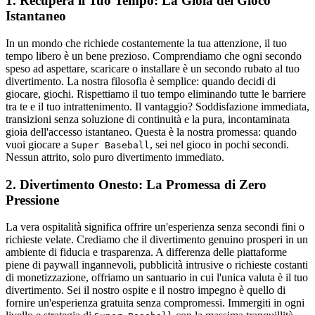
1. Recupera il Tuo Tempo: La Gioia del Gioco
Istantaneo
In un mondo che richiede costantemente la tua attenzione, il tuo
tempo libero è un bene prezioso. Comprendiamo che ogni secondo
speso ad aspettare, scaricare o installare è un secondo rubato al tuo
divertimento. La nostra filosofia è semplice: quando decidi di
giocare, giochi. Rispettiamo il tuo tempo eliminando tutte le barriere
tra te e il tuo intrattenimento. Il vantaggio? Soddisfazione immediata,
transizioni senza soluzione di continuità e la pura, incontaminata
gioia dell'accesso istantaneo. Questa è la nostra promessa: quando
vuoi giocare a
, sei nel gioco in pochi secondi.
Super Baseball
Nessun attrito, solo puro divertimento immediato.
2. Divertimento Onesto: La Promessa di Zero
Pressione
La vera ospitalità significa offrire un'esperienza senza secondi fini o
richieste velate. Crediamo che il divertimento genuino prosperi in un
ambiente di fiducia e trasparenza. A differenza delle piattaforme
piene di paywall ingannevoli, pubblicità intrusive o richieste costanti
di monetizzazione, offriamo un santuario in cui l'unica valuta è il tuo
divertimento. Sei il nostro ospite e il nostro impegno è quello di
fornire un'esperienza gratuita senza compromessi. Immergiti in ogni