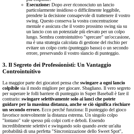
Esecuzione:
Dopo aver riconosciuto un lancio
particolarmente insidioso o difficilmente leggibile,
prendete la decisione consapevole di trattenere il vostro
swing. Questo conserva la vostra concentrazione
mentale e assicura che il vostro prossimo swing sia su
un lancio con un potenziale più elevato per un colpo
lungo. Sembra controintuitivo "sprecare" un'occasione,
ma è una strategia calcolata di gestione del rischio per
evitare un colpo corto (punteggio basso) o un secondo
errore, preservando il vostro slancio di punteggio.
3. Il Segreto dei Professionisti: Un Vantaggio
Controintuitivo
La maggior parte dei giocatori pensa che
swingare a ogni lancio
colpibile
sia il modo migliore per giocare. Sbagliano. Il vero segreto
per superare le folli barriere di punteggio in Super Baseball è fare il
contrario:
swingare selettivamente solo ai lanci che potete
guidare per la massima distanza, anche se ciò significa rischiare
un secondo errore.
Ecco perché funziona: Il punteggio del gioco
favorisce notevolmente la distanza estrema. Un singolo colpo
"lontano" vale spesso più colpi corti e deboli. Essendo
incredibilmente selettivi e swingando solo quando avete un'alta
probabilità di una perfetta "Sincronizzazione dello Sweet Spot",