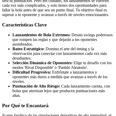
será tu puntuación. Pero ten cuidado, los lanzamientos se vuelven
cada vez más complicados, y solo tienes dos oportunidades para
fallar la bola antes de que sea un punto final. Tu objetivo final es
superar a tu oponente y avanzar a través de niveles emocionantes.
Características Clave
Lanzamientos de Bola Extremos:
Desata swings poderosos
que rompen las reglas y que dejarán a tus oponentes
asombrados.
Bateo Estratégico:
Domina el arte del timing y la
observación para conectar con lanzamientos cada vez más
desafiantes.
Selección Dinámica de Oponentes:
Elige tu desafío con los
modos 'Rival Disponible' o 'Partido Aleatorio'.
Dificultad Progresiva:
Enfréntate a lanzamientos y
oponentes más duros a medida que avanzas a través de los
niveles.
Puntuación de Alto Riesgo:
Cada lanzamiento cuenta, con
bolas que aterrizan lejos que producen puntuaciones más
altas.
Por Qué te Encantará
Si eres fanático de las simulaciones deportivas de alta intensidad, el