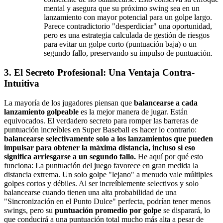
mental y asegura que su próximo swing sea en un
lanzamiento con mayor potencial para un golpe largo.
Parece contradictorio "desperdiciar" una oportunidad,
pero es una estrategia calculada de gestión de riesgos
para evitar un golpe corto (puntuación baja) o un
segundo fallo, preservando su impulso de puntuación.
3. El Secreto Profesional: Una Ventaja Contra-
Intuitiva
La mayoría de los jugadores piensan que
balancearse a cada
lanzamiento golpeable
es la mejor manera de jugar. Están
equivocados. El verdadero secreto para romper las barreras de
puntuación increíbles en Super Baseball es hacer lo contrario:
balancearse selectivamente solo a los lanzamientos que pueden
impulsar para obtener la máxima distancia, incluso si eso
significa arriesgarse a un segundo fallo.
He aquí por qué esto
funciona: La puntuación del juego favorece en gran medida la
distancia extrema. Un solo golpe "lejano" a menudo vale múltiples
golpes cortos y débiles. Al ser increíblemente selectivos y solo
balancearse cuando tienen una alta probabilidad de una
"Sincronización en el Punto Dulce" perfecta, podrían tener menos
swings, pero su
puntuación promedio por golpe
se disparará, lo
que conducirá a una puntuación total mucho más alta a pesar de