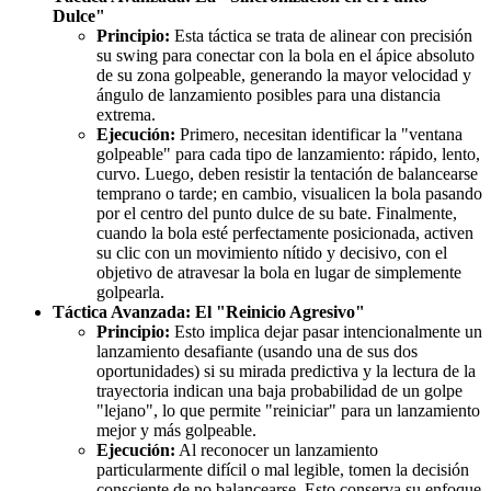
Dulce"
Principio:
Esta táctica se trata de alinear con precisión
su swing para conectar con la bola en el ápice absoluto
de su zona golpeable, generando la mayor velocidad y
ángulo de lanzamiento posibles para una distancia
extrema.
Ejecución:
Primero, necesitan identificar la "ventana
golpeable" para cada tipo de lanzamiento: rápido, lento,
curvo. Luego, deben resistir la tentación de balancearse
temprano o tarde; en cambio, visualicen la bola pasando
por el centro del punto dulce de su bate. Finalmente,
cuando la bola esté perfectamente posicionada, activen
su clic con un movimiento nítido y decisivo, con el
objetivo de atravesar la bola en lugar de simplemente
golpearla.
Táctica Avanzada: El "Reinicio Agresivo"
Principio:
Esto implica dejar pasar intencionalmente un
lanzamiento desafiante (usando una de sus dos
oportunidades) si su mirada predictiva y la lectura de la
trayectoria indican una baja probabilidad de un golpe
"lejano", lo que permite "reiniciar" para un lanzamiento
mejor y más golpeable.
Ejecución:
Al reconocer un lanzamiento
particularmente difícil o mal legible, tomen la decisión
consciente de no balancearse. Esto conserva su enfoque