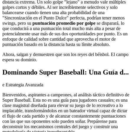
distancia extrema. Un solo golpe "lejano" a menudo vale múltiples
golpes cortos y débiles. Al ser increíblemente selectivos y solo
balancearse cuando tienen una alta probabilidad de una
"Sincronización en el Punto Dulce" perfecta, podrían tener menos
swings, pero su
puntuación promedio por golpe
se disparará, lo
que conducirá a una puntuación total mucho más alta a pesar de
potencialmente usar más de sus dos oportunidades por punto. Es un
enfoque de calidad sobre cantidad que aprovecha el motor de
puntuación basado en la distancia hasta su límite absoluto.
Ahora, salgan y demuestren que son los reyes del béisbol. El campo
espera su dominio.
Dominando Super Baseball: Una Guía d...
e Estrategia Avanzada
Bienvenidos, aspirantes a campeones, al análisis táctico definitivo de
Super Baseball. Esta no es una guía para jugadores casuales; es una
clase magistral diseñada para elevar su juego de lo recreativo a lo
implacable, transformándolos en un bateador virtual capaz de dictar
el flujo de cada partido y de alcanzar constantemente puntuaciones
con las que sus oponentes solo pueden soñar. Prepárense para
deconstruir los mecanismos centrales del juego y construir una
metodología de victoria inquebrantable.