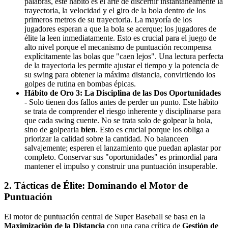
palabras, este hábito es el arte de discernir instantáneamente la
trayectoria, la velocidad y el giro de la bola dentro de los
primeros metros de su trayectoria. La mayoría de los
jugadores esperan a que la bola se acerque; los jugadores de
élite la leen inmediatamente. Esto es crucial para el juego de
alto nivel porque el mecanismo de puntuación recompensa
explícitamente las bolas que "caen lejos". Una lectura perfecta
de la trayectoria les permite ajustar el tiempo y la potencia de
su swing para obtener la máxima distancia, convirtiendo los
golpes de rutina en bombas épicas.
Hábito de Oro 3: La Disciplina de las Dos Oportunidades
- Solo tienen dos fallos antes de perder un punto. Este hábito
se trata de comprender el riesgo inherente y disciplinarse para
que cada swing cuente. No se trata solo de golpear la bola,
sino de golpearla
bien
. Esto es crucial porque los obliga a
priorizar la calidad sobre la cantidad. No balanceen
salvajemente; esperen el lanzamiento que puedan aplastar por
completo. Conservar sus "oportunidades" es primordial para
mantener el impulso y construir una puntuación insuperable.
2. Tácticas de Élite: Dominando el Motor de
Puntuación
El motor de puntuación central de Super Baseball se basa en la
Maximización de la Distancia
con una capa crítica de
Gestión de