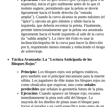
izquierda), inicia el giro sutilmente antes de lo que el
instinto sugiere, permitiendo que la pelota se desvíe
ligeramente hacia el borde derecho (la "entrada
amplia"). Cuando la curva alcanza su punto máximo (el
"ápice"), ejecuta un giro mínimo y nítido hacia la
izquierda, que debería recentrar la pelota. Finalmente,
permite intencionadamente que la pelota sea arrastrada
ligeramente hacia el borde izquierdo al salir de la curva
(la "salida amplia"). La clave del éxito es usar la
inclinación/impulso de la curva para hacer la dirección
por ti, requiriendo menos entrada y reduciendo el riesgo
de sobreviraje.
Táctica Avanzada: La "Lectura Anticipada de los
Bloques Rojos"
Principio:
Los bloques rojos son peligros estáticos,
pero también son el principal mecanismo para la muerte
súbita. Los jugadores de élite tratan los bloques rojos no
como obstáculos que esquivar, sino como
señales
predecibles
que señalan la geometría futura de la pista.
Ejecución:
Cuando aparece un bloque rojo, escanea
inmediatamente la pista
más allá
del bloque. La
mayoría de los diseños de pistas usan el bloque para
forzar al jugador a un carril específico
justo antes
de un