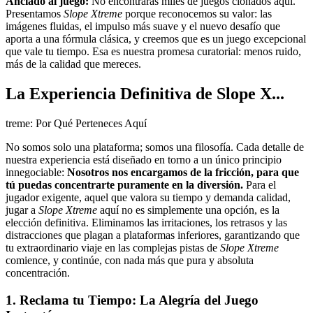
Anclado al juego:
No encontrarás miles de juegos clonados aquí.
Presentamos
Slope Xtreme
porque reconocemos su valor: las
imágenes fluidas, el impulso más suave y el nuevo desafío que
aporta a una fórmula clásica, y creemos que es un juego excepcional
que vale tu tiempo. Esa es nuestra promesa curatorial: menos ruido,
más de la calidad que mereces.
La Experiencia Definitiva de Slope X...
treme: Por Qué Perteneces Aquí
No somos solo una plataforma; somos una filosofía. Cada detalle de
nuestra experiencia está diseñado en torno a un único principio
innegociable:
Nosotros nos encargamos de la fricción, para que
tú puedas concentrarte puramente en la diversión.
Para el
jugador exigente, aquel que valora su tiempo y demanda calidad,
jugar a
Slope Xtreme
aquí no es simplemente una opción, es la
elección definitiva. Eliminamos las irritaciones, los retrasos y las
distracciones que plagan a plataformas inferiores, garantizando que
tu extraordinario viaje en las complejas pistas de
Slope Xtreme
comience, y continúe, con nada más que pura y absoluta
concentración.
1. Reclama tu Tiempo: La Alegría del Juego