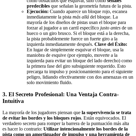
como obstáculos que esquivar, sino como
señales
predecibles
que señalan la geometría futura de la pista.
Ejecución:
Cuando aparece un bloque rojo, escanea
inmediatamente la pista
más allá
del bloque. La
mayoría de los diseños de pistas usan el bloque para
forzar al jugador a un carril específico
justo antes
de un
hueco o un giro brusco. Si el bloque está a la derecha,
la pista probablemente fuerce un fuerte giro a la
izquierda inmediatamente después.
Clave del Éxito:
En lugar de simplemente esquivar el bloque, usa la
maniobra de esquive (por ejemplo, moverte a la
izquierda para evitar un bloque del lado derecho) como
la primera fase del giro subsiguiente requerido. Esto
precarga tu impulso y posicionamiento para el siguiente
peligro, lidiando efectivamente con dos amenazas en un
solo movimiento fluido.
3. El Secreto Profesional: Una Ventaja Contra-
Intuitiva
La mayoría de los jugadores piensan que
la supervivencia se trata
de evitar los bordes y los bloques rojos
. Están equivocados. El
verdadero secreto para romper la barrera de la puntuación más alta
es hacer lo contrario:
Utilizar intencionalmente los bordes de la
pista como un amortiguador de impulso y una herramienta de