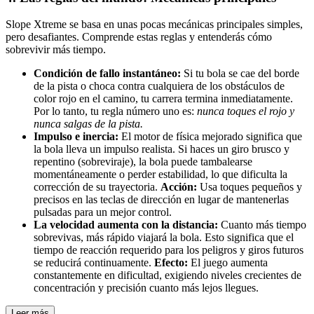
Slope Xtreme se basa en unas pocas mecánicas principales simples,
pero desafiantes. Comprende estas reglas y entenderás cómo
sobrevivir más tiempo.
Condición de fallo instantáneo:
Si tu bola se cae del borde
de la pista o choca contra cualquiera de los obstáculos de
color rojo en el camino, tu carrera termina inmediatamente.
Por lo tanto, tu regla número uno es:
nunca toques el rojo y
nunca salgas de la pista.
Impulso e inercia:
El motor de física mejorado significa que
la bola lleva un impulso realista. Si haces un giro brusco y
repentino (sobreviraje), la bola puede tambalearse
momentáneamente o perder estabilidad, lo que dificulta la
corrección de su trayectoria.
Acción:
Usa toques pequeños y
precisos en las teclas de dirección en lugar de mantenerlas
pulsadas para un mejor control.
La velocidad aumenta con la distancia:
Cuanto más tiempo
sobrevivas, más rápido viajará la bola. Esto significa que el
tiempo de reacción requerido para los peligros y giros futuros
se reducirá continuamente.
Efecto:
El juego aumenta
constantemente en dificultad, exigiendo niveles crecientes de
concentración y precisión cuanto más lejos llegues.
Leer más