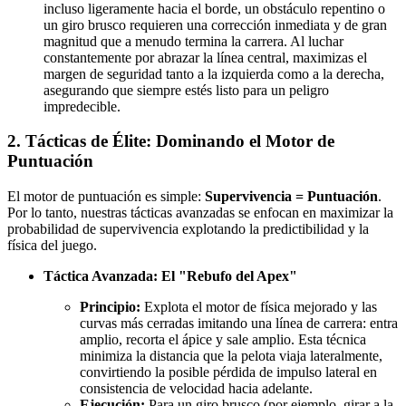
incluso ligeramente hacia el borde, un obstáculo repentino o
un giro brusco requieren una corrección inmediata y de gran
magnitud que a menudo termina la carrera. Al luchar
constantemente por abrazar la línea central, maximizas el
margen de seguridad tanto a la izquierda como a la derecha,
asegurando que siempre estés listo para un peligro
impredecible.
2. Tácticas de Élite: Dominando el Motor de
Puntuación
El motor de puntuación es simple:
Supervivencia = Puntuación
.
Por lo tanto, nuestras tácticas avanzadas se enfocan en maximizar la
probabilidad de supervivencia explotando la predictibilidad y la
física del juego.
Táctica Avanzada: El "Rebufo del Apex"
Principio:
Explota el motor de física mejorado y las
curvas más cerradas imitando una línea de carrera: entra
amplio, recorta el ápice y sale amplio. Esta técnica
minimiza la distancia que la pelota viaja lateralmente,
convirtiendo la posible pérdida de impulso lateral en
consistencia de velocidad hacia adelante.
Ejecución:
Para un giro brusco (por ejemplo, girar a la