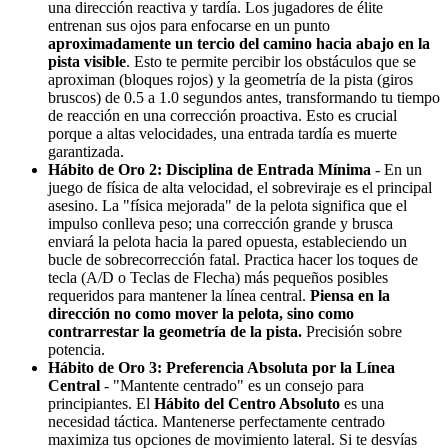
una dirección reactiva y tardía. Los jugadores de élite
entrenan sus ojos para enfocarse en un punto
aproximadamente un tercio del camino hacia abajo en la
pista visible
. Esto te permite percibir los obstáculos que se
aproximan (bloques rojos) y la geometría de la pista (giros
bruscos) de 0.5 a 1.0 segundos antes, transformando tu tiempo
de reacción en una corrección proactiva. Esto es crucial
porque a altas velocidades, una entrada tardía es muerte
garantizada.
Hábito de Oro 2: Disciplina de Entrada Mínima
- En un
juego de física de alta velocidad, el sobreviraje es el principal
asesino. La "física mejorada" de la pelota significa que el
impulso conlleva peso; una corrección grande y brusca
enviará la pelota hacia la pared opuesta, estableciendo un
bucle de sobrecorrección fatal. Practica hacer los toques de
tecla (A/D o Teclas de Flecha) más pequeños posibles
requeridos para mantener la línea central.
Piensa en la
dirección no como mover la pelota, sino como
contrarrestar la geometría de la pista.
Precisión sobre
potencia.
Hábito de Oro 3: Preferencia Absoluta por la Línea
Central
- "Mantente centrado" es un consejo para
principiantes. El
Hábito del Centro Absoluto
es una
necesidad táctica. Mantenerse perfectamente centrado
maximiza tus opciones de movimiento lateral. Si te desvías