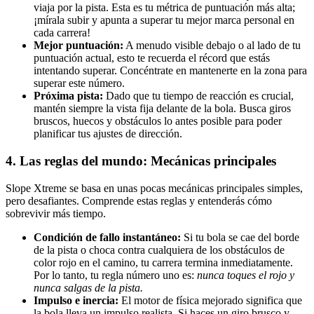
viaja por la pista. Esta es tu métrica de puntuación más alta;
¡mírala subir y apunta a superar tu mejor marca personal en
cada carrera!
Mejor puntuación:
A menudo visible debajo o al lado de tu
puntuación actual, esto te recuerda el récord que estás
intentando superar. Concéntrate en mantenerte en la zona para
superar este número.
Próxima pista:
Dado que tu tiempo de reacción es crucial,
mantén siempre la vista fija delante de la bola. Busca giros
bruscos, huecos y obstáculos lo antes posible para poder
planificar tus ajustes de dirección.
4. Las reglas del mundo: Mecánicas principales
Slope Xtreme se basa en unas pocas mecánicas principales simples,
pero desafiantes. Comprende estas reglas y entenderás cómo
sobrevivir más tiempo.
Condición de fallo instantáneo:
Si tu bola se cae del borde
de la pista o choca contra cualquiera de los obstáculos de
color rojo en el camino, tu carrera termina inmediatamente.
Por lo tanto, tu regla número uno es:
nunca toques el rojo y
nunca salgas de la pista.
Impulso e inercia:
El motor de física mejorado significa que
la bola lleva un impulso realista. Si haces un giro brusco y