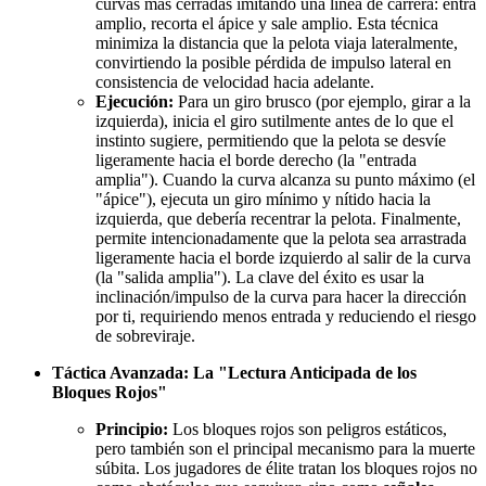
curvas más cerradas imitando una línea de carrera: entra
amplio, recorta el ápice y sale amplio. Esta técnica
minimiza la distancia que la pelota viaja lateralmente,
convirtiendo la posible pérdida de impulso lateral en
consistencia de velocidad hacia adelante.
Ejecución:
Para un giro brusco (por ejemplo, girar a la
izquierda), inicia el giro sutilmente antes de lo que el
instinto sugiere, permitiendo que la pelota se desvíe
ligeramente hacia el borde derecho (la "entrada
amplia"). Cuando la curva alcanza su punto máximo (el
"ápice"), ejecuta un giro mínimo y nítido hacia la
izquierda, que debería recentrar la pelota. Finalmente,
permite intencionadamente que la pelota sea arrastrada
ligeramente hacia el borde izquierdo al salir de la curva
(la "salida amplia"). La clave del éxito es usar la
inclinación/impulso de la curva para hacer la dirección
por ti, requiriendo menos entrada y reduciendo el riesgo
de sobreviraje.
Táctica Avanzada: La "Lectura Anticipada de los
Bloques Rojos"
Principio:
Los bloques rojos son peligros estáticos,
pero también son el principal mecanismo para la muerte
súbita. Los jugadores de élite tratan los bloques rojos no