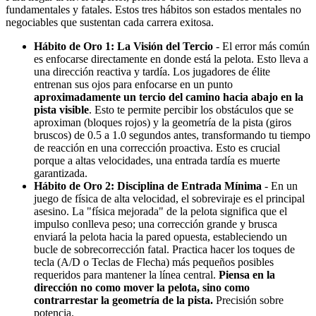
fundamentales y fatales. Estos tres hábitos son estados mentales no
negociables que sustentan cada carrera exitosa.
Hábito de Oro 1: La Visión del Tercio
- El error más común
es enfocarse directamente en donde está la pelota. Esto lleva a
una dirección reactiva y tardía. Los jugadores de élite
entrenan sus ojos para enfocarse en un punto
aproximadamente un tercio del camino hacia abajo en la
pista visible
. Esto te permite percibir los obstáculos que se
aproximan (bloques rojos) y la geometría de la pista (giros
bruscos) de 0.5 a 1.0 segundos antes, transformando tu tiempo
de reacción en una corrección proactiva. Esto es crucial
porque a altas velocidades, una entrada tardía es muerte
garantizada.
Hábito de Oro 2: Disciplina de Entrada Mínima
- En un
juego de física de alta velocidad, el sobreviraje es el principal
asesino. La "física mejorada" de la pelota significa que el
impulso conlleva peso; una corrección grande y brusca
enviará la pelota hacia la pared opuesta, estableciendo un
bucle de sobrecorrección fatal. Practica hacer los toques de
tecla (A/D o Teclas de Flecha) más pequeños posibles
requeridos para mantener la línea central.
Piensa en la
dirección no como mover la pelota, sino como
contrarrestar la geometría de la pista.
Precisión sobre
potencia.