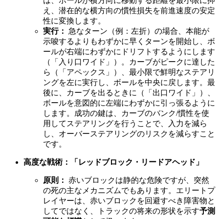
は、ボールが横方向に移動する距離を最小限に抑
え、潜在的な横方向の慣性損失を前進速度の安定
性に変換します。
実行：
急なターン（例：左折）の場合、本能が
示唆するよりもわずかに早くターンを開始し、ボ
ールが右端にわずかにドリフトするようにします
（「入り口ワイド」）。カーブがピークに達した
ら（「アペックス」）、最小限で鮮明なステアリ
ングを左に実行し、ボールを中央に戻します。最
後に、カーブを出るときに（「出口ワイド」）、
ボールを意図的に左端にわずかに引っ張るように
します。成功の鍵は、カーブのバンク/慣性を使
用してステアリングを行うことで、入力を減ら
し、オーバーステアリングのリスクを減らすこと
です。
高度な戦術：「レッドブロック・リードアヘッド」
原則：
赤いブロックは静的な危険ですが、突然
の死の主なメカニズムでもあります。エリートプ
レイヤーは、赤いブロックを回避すべき障害物と
してではなく、トラックの将来の形状を示す
予測