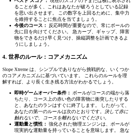
ベスト スコア：
現在のスコアの下または横に表示され
ることが多く、これはあなたが破ろうとしている記録
を思い出させます。 この数字を上回るために、集中力
を維持することに焦点を当てましょう。
今後のコース：
反応時間が重要なので、常にボールの
先に目を向けてください。 急カーブ、ギャップ、障害
物をできるだけ早く見つけ、操縦調整を計画できるよ
うにしましょう。
4. 世界のルール：コアメカニズム
Slope Xtreme は、シンプルでありながら挑戦的な、いくつか
のコアメカニズムに基づいています。 これらのルールを理
解すれば、より長く生き残る方法がわかるでしょう。
即時ゲームオーバー条件：
ボールがコースの端から落
ちたり、コース上の赤い色の障害物に衝突したりする
と、あなたのランはすぐに終了します。 したがって、
あなたの第一のルールは次のとおりです。
決して赤に
触れないで、コースを離れないでください。
運動量と慣性：
強化された物理エンジンは、ボールが
現実的な運動量を持っていることを意味します。 急な