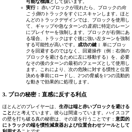
可能な標識
として扱います。
実行：
赤いブロックが現れたら、ブロックの
向
こう側
のトラックをすぐにスキャンします。ほと
んどのトラックデザインでは、ブロックを使用し
て、ギャップや急なターンの
直前
に特定のレーン
にプレイヤーを強制します。ブロックが右側にあ
る場合、トラックはすぐ後に強い左ターンを強制
する可能性が高いです。
成功の鍵：
単にブロッ
クを回避するのではなく、回避操作（例：右側の
ブロックを避けるために左に移動する）を、必要
なその後のターンの最初のフェーズとして使用し
ます。これにより、次の危険に対する慣性と位置
決めを事前にロードし、2つの脅威を1つの流動的
な動きで効果的に処理します。
3. プロの秘密：直感に反する利点
ほとんどのプレイヤーは、
生存は端と赤いブロックを避ける
こと
だと考えています。彼らは間違っています。ハイスコア
の壁を打ち破る真の秘密は、その逆を行うことです：
意図的
にトラックの端を慣性減衰器および位置合わせツールとして
利用する
ことです。