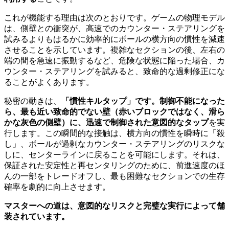
これが機能する理由は次のとおりです。ゲームの物理モデル
は、側壁との衝突が、高速でのカウンター・ステアリングを
試みるよりもはるかに効率的にボールの横方向の慣性を減速
させることを示しています。複雑なセクションの後、左右の
端の間を急速に振動するなど、危険な状態に陥った場合、カ
ウンター・ステアリングを試みると、致命的な過剰修正にな
ることがよくあります。
秘密の動きは、
「慣性キルタップ」
です。制御不能になった
ら、最も近い致命的でない壁（赤いブロックではなく、滑ら
かな灰色の側壁）に、迅速で制御された意図的な
タップ
を実
行します。この瞬間的な接触は、横方向の慣性を瞬時に「殺
し」、ボールが過剰なカウンター・ステアリングのリスクな
しに、センターラインに戻ることを可能にします。それは、
保証された安定性と再センタリングのために、前進速度のほ
んの一部をトレードオフし、最も困難なセクションでの生存
確率を劇的に向上させます。
マスターへの道は、意図的なリスクと完璧な実行によって舗
装されています。