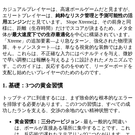
カジュアルプレイヤーは、高速ボールゲームだと見ますが、
エリートプレイヤーは、
純粋なリスク管理と予測可能性の活
用エンジン
だと見ています。 Slope Xtremeは、その前身と同
様に、距離（生存時間）だけでスコアが決まるため、メタ全
体が
最大速度下での生存最適化
を中心に構築されています。
「Xtreme」の追加要素—より急なターン、強化された物理演
算、キャノンスタート—は、単なる視覚的な装飾ではありま
せん。これらは、不正確な入力にはペナルティを与え、微妙
で早い調整には報酬を与えるように設計されたメカニズムで
す。このガイドは、反応するのをやめて、リーダーボードを
支配し始めたいプレイヤーのためのものです。
1. 基礎：3つの黄金習慣
トップティアに到達するには、まず致命的な根本的なエラー
を排除する必要があります。この3つの習慣は、すべての成
功したランを支える、交渉の余地のない精神状態です。
黄金習慣1：三分の一ビジョン
- 最も一般的な間違い
は、ボールが直接ある場所に集中することです。これ
は、反応的で遅れたステアリングにつながります。エ