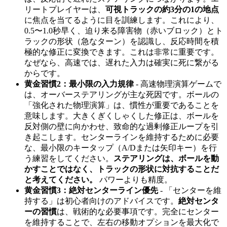
リートプレイヤーは、
可視トラックの約3分の1の地点
に焦点を当てるように目を訓練します。これにより、
0.5〜1.0秒早く、迫り来る障害物（赤いブロック）とト
ラックの形状（急なターン）を認識し、反応時間を積
極的な修正に変換できます。これは非常に重要です。
なぜなら、高速では、遅れた入力は確実に死に繋がる
からです。
黄金習慣2：最小限の入力規律
- 高速物理演算ゲームで
は、オーバーステアリングが主な死因です。ボールの
「強化された物理演算」は、慣性が重要であることを
意味します。大きくぎくしゃくした修正は、ボールを
反対側の壁に向かわせ、致命的な過剰修正ループを引
き起こします。センターラインを維持するために必要
な、最小限のキータップ（A/Dまたは矢印キー）を行
う練習をしてください。
ステアリングは、ボールを動
かすことではなく、トラックの形状に対抗することだ
と考えてください。
パワーよりも精度。
黄金習慣3：絶対センターライン優先
- 「センターを維
持する」は初心者向けのアドバイスです。
絶対センタ
ーの習慣
は、戦術的な必要事項です。完全にセンター
を維持することで、左右の移動オプションを最大化で