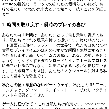
Xtreme
の複雑なトラックでのあなたの素晴らしい旅が、純
粋で混じりけのない集中力だけで始まり、続くことを保証し
ます。
1. 時間を取り戻す：瞬時のプレイの喜び
あなたの自由時間は、あなたにとって最も貴重な資源であ
り、私たちはそれを敬意を持って扱います。終わりのないロ
ード画面と必須のアップデートの世界で、私たちはあなたの
貴重なプレイタイムのほんのわずかな瞬間も無駄にすること
を拒否します。新しいゲームの興奮は、あなたの勢いを奪う
ような、うんざりするダウンロードとインストールプロセス
に先立たれるのではなく、即座に始まるべきだと信じていま
す。この即時アクセスは、あなたのスケジュールに対する私
たちの基本的な敬意です。
私たちの証：摩擦のないゲートウェイ。
私たちの H5 アーキ
テクチャは、ダウンロード、インストール、煩わしいクライ
アントを必要としません。
ゲームに紐づけて：
これは私たちの約束です。
Slope Xtreme