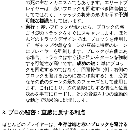
の死の主なメカニズムでもあります。エリートプ
レイヤーは、赤いブロックを回避すべき障害物と
してではなく、トラックの将来の形状を示す
予測
可能な標識
として扱います。
実行：
赤いブロックが現れたら、ブロックの
向
こう側
のトラックをすぐにスキャンします。ほと
んどのトラックデザインでは、ブロックを使用し
て、ギャップや急なターンの
直前
に特定のレーン
にプレイヤーを強制します。ブロックが右側にあ
る場合、トラックはすぐ後に強い左ターンを強制
する可能性が高いです。
成功の鍵：
単にブロッ
クを回避するのではなく、回避操作（例：右側の
ブロックを避けるために左に移動する）を、必要
なその後のターンの最初のフェーズとして使用し
ます。これにより、次の危険に対する慣性と位置
決めを事前にロードし、2つの脅威を1つの流動的
な動きで効果的に処理します。
3. プロの秘密：直感に反する利点
ほとんどのプレイヤーは、
生存は端と赤いブロックを避ける