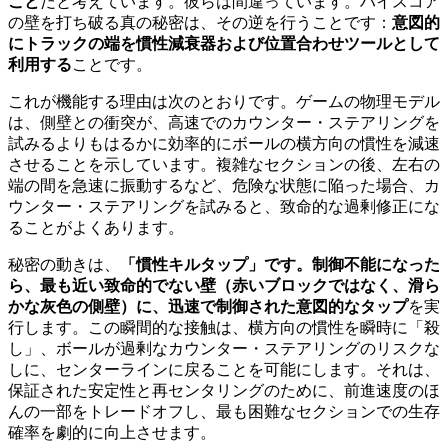
こと
だと考えています。彼らは間違っています。ハイスコア
の壁を打ち破る真の秘密は、その逆を行うことです：
意図的
にトラックの端を慣性減衰器および位置合わせツールとして
利用する
ことです。
これが機能する理由は次のとおりです。ゲームの物理モデル
は、側壁との衝突が、高速でのカウンター・ステアリングを
試みるよりもはるかに効率的にボールの横方向の慣性を減速
させることを示しています。複雑なセクションの後、左右の
端の間を急速に振動するなど、危険な状態に陥った場合、カ
ウンター・ステアリングを試みると、致命的な過剰修正にな
ることがよくあります。
秘密の動きは、
「慣性キルタップ」
です。制御不能になった
ら、最も近い致命的でない壁（赤いブロックではなく、滑ら
かな灰色の側壁）に、迅速で制御された意図的な
タップ
を実
行します。この瞬間的な接触は、横方向の慣性を瞬時に「殺
し」、ボールが過剰なカウンター・ステアリングのリスクな
しに、センターラインに戻ることを可能にします。それは、
保証された安定性と再センタリングのために、前進速度のほ
んの一部をトレードオフし、最も困難なセクションでの生存
確率を劇的に向上させます。