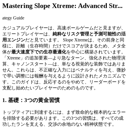
Mastering Slope Xtreme: Advanced Str...
ategy Guide
カジュアルプレイヤーは、高速ボールゲームだと見ますが、
エリートプレイヤーは、
純粋なリスク管理と予測可能性の活
用エンジン
だと見ています。 Slope Xtremeは、その前身と同
様に、距離（生存時間）だけでスコアが決まるため、メタ全
体が
最大速度下での生存最適化
を中心に構築されています。
「Xtreme」の追加要素—より急なターン、強化された物理演
算、キャノンスタート—は、単なる視覚的な装飾ではありま
せん。これらは、不正確な入力にはペナルティを与え、微妙
で早い調整には報酬を与えるように設計されたメカニズムで
す。このガイドは、反応するのをやめて、リーダーボードを
支配し始めたいプレイヤーのためのものです。
1. 基礎：3つの黄金習慣
トップティアに到達するには、まず致命的な根本的なエラー
を排除する必要があります。この3つの習慣は、すべての成
功したランを支える、交渉の余地のない精神状態です。