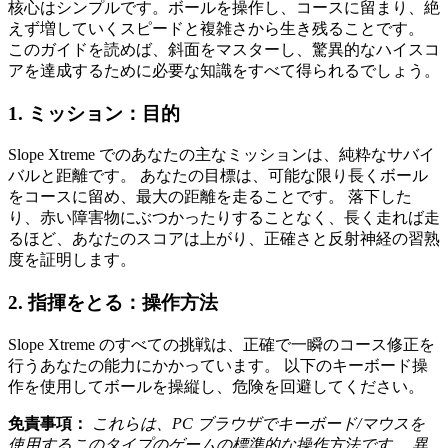
核心はシンプルです。ボールを操作し、コースに留まり、絶
えず増していくスピードと複雑さから生き残ることです。
このガイドを読めば、斜面をマスターし、驚異的なハイスコ
アを達成するために必要な知識をすべて得られるでしょう。
1. ミッション：目的
Slope Xtreme でのあなたの主なミッションは、純粋なサバイ
バルと距離です。 あなたの目標は、可能な限り長くボール
をコースに留め、最大の距離を走ることです。 落下した
り、赤い障害物にぶつかったりすることなく、長く走れば走
るほど、あなたのスコアは上がり、正確さと反射神経の習熟
度を証明します。
2. 指揮をとる：操作方法
Slope Xtreme のすべての挑戦は、正確で一瞬のコース修正を
行うあなたの能力にかかっています。 以下のキーボード操
作を使用してボールを操縦し、危険を回避してください。
免責事項：
これらは、PC ブラウザでキーボード/マウスを
使用するこのタイプのゲームの標準的な操作方法です。 異