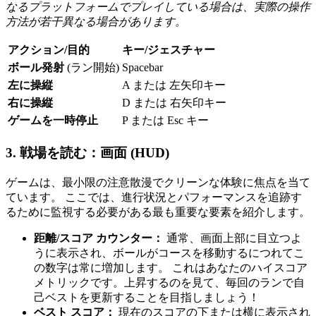
なるプラットフォームでプレイしている場合は、実際の操作
方法が若干異なる場合があります。
アクション/目的
キー/ジェスチャー
ボール発射
(ラン開始)
Spacebar
左に操縦
A または 左矢印キー
右に操縦
D または 右矢印キー
ゲームを一時停止
P または Esc キー
3. 戦場を読む：画面 (HUD)
ゲームは、最小限の注意散漫でクリーンな体験に焦点を当て
ています。 ここでは、進行状況とパフォーマンスを追跡す
るために監視する必要がある最も重要な要素を紹介します。
距離/スコア カウンター：
通常、画面上部に目立つよ
うに表示され、ボールがコースを移動するにつれてこ
の数字は常に増加します。 これはあなたのハイスコア
メトリックです。上昇するのを見て、毎回のランで自
己ベストを更新することを目指しましょう！
ベスト スコア：
現在のスコアの下または横に表示され