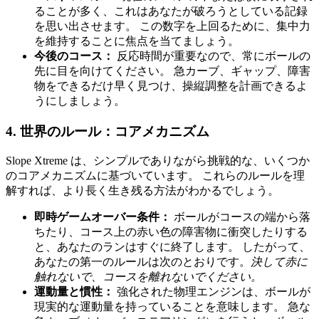
ることが多く、これはあなたが破ろうとしている記録
を思い出させます。 この数字を上回るために、集中力
を維持することに焦点を当てましょう。
今後のコース：
反応時間が重要なので、常にボールの
先に目を向けてください。 急カーブ、ギャップ、障害
物をできるだけ早く見つけ、操縦調整を計画できるよ
うにしましょう。
4. 世界のルール：コアメカニズム
Slope Xtreme は、シンプルでありながら挑戦的な、いくつか
のコアメカニズムに基づいています。 これらのルールを理
解すれば、より長く生き残る方法がわかるでしょう。
即時ゲームオーバー条件：
ボールがコースの端から落
ちたり、コース上の赤い色の障害物に衝突したりする
と、あなたのランはすぐに終了します。 したがって、
あなたの第一のルールは次のとおりです。
決して赤に
触れないで、コースを離れないでください。
運動量と慣性：
強化された物理エンジンは、ボールが
現実的な運動量を持っていることを意味します。 急な