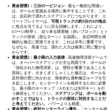
黄金習慣1：三分の一ビジョン
- 最も一般的な間違い
は、ボールが直接ある場所に集中することです。これ
は、反応的で遅れたステアリングにつながります。エ
リートプレイヤーは、
可視トラックの約3分の1の地点
に焦点を当てるように目を訓練します。これにより、
0.5〜1.0秒早く、迫り来る障害物（赤いブロック）とト
ラックの形状（急なターン）を認識し、反応時間を積
極的な修正に変換できます。これは非常に重要です。
なぜなら、高速では、遅れた入力は確実に死に繋がる
からです。
黄金習慣2：最小限の入力規律
- 高速物理演算ゲームで
は、オーバーステアリングが主な死因です。ボールの
「強化された物理演算」は、慣性が重要であることを
意味します。大きくぎくしゃくした修正は、ボールを
反対側の壁に向かわせ、致命的な過剰修正ループを引
き起こします。センターラインを維持するために必要
な、最小限のキータップ（A/Dまたは矢印キー）を行
う練習をしてください。
ステアリングは、ボールを動
かすことではなく、トラックの形状に対抗することだ
と考えてください。
パワーよりも精度。
黄金習慣3：絶対センターライン優先
- 「センターを維