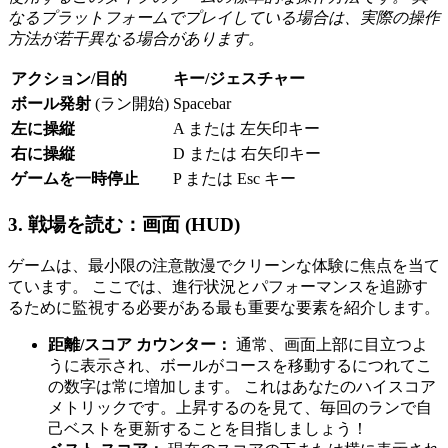
なるプラットフォームでプレイしている場合は、実際の操作
方法が若干異なる場合があります。
アクション/目的
キー/ジェスチャー
ボール発射
(ラン開始)
Spacebar
左に操縦
A または 左矢印キー
右に操縦
D または 右矢印キー
ゲームを一時停止
P または Esc キー
3. 戦場を読む：画面 (HUD)
ゲームは、最小限の注意散漫でクリーンな体験に焦点を当て
ています。 ここでは、進行状況とパフォーマンスを追跡す
るために監視する必要がある最も重要な要素を紹介します。
距離/スコア カウンター：
通常、画面上部に目立つよ
うに表示され、ボールがコースを移動するにつれてこ
の数字は常に増加します。 これはあなたのハイスコア
メトリックです。上昇するのを見て、毎回のランで自
己ベストを更新することを目指しましょう！