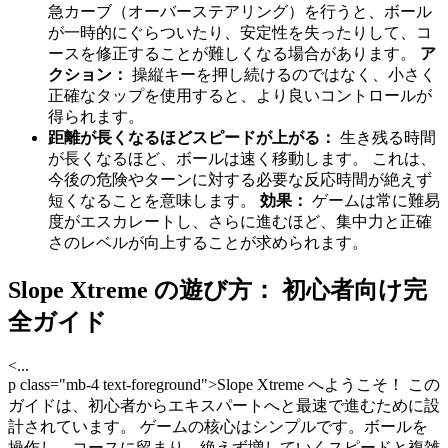
急カーブ（オーバーステアリング）を行うと、ボール
が一時的にぐらついたり、安定性を失ったりして、コ
ースを修正することが難しくなる場合があります。
ア
クション：
操縦キーを押し続けるのではなく、小さく
正確なタップを使用すると、より良いコントロールが
得られます。
距離が長くなるほどスピードが上がる：
生き残る時間
が長くなるほど、ボールは速く移動します。 これは、
今後の危険やターンに対する必要な反応時間が絶えず
短くなることを意味します。
効果：
ゲームは常に難易
度がエスカレートし、さらに進むほど、集中力と正確
さのレベルが向上することが求められます。
Slope Xtreme の遊び方： 初心者向け完
全ガイド
<...
p class="mb-4 text-foreground">Slope Xtreme へようこそ！ この
ガイドは、初心者からエキスパートへと最速で進むために設
計されています。 ゲームの核心はシンプルです。ボールを
操作し、コースに留まり、絶えず増していくスピードと複雑