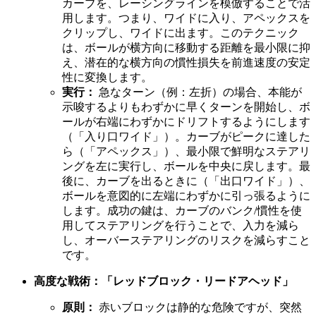
カーブを、レーシングラインを模倣することで活
用します。つまり、ワイドに入り、アペックスを
クリップし、ワイドに出ます。このテクニック
は、ボールが横方向に移動する距離を最小限に抑
え、潜在的な横方向の慣性損失を前進速度の安定
性に変換します。
実行：
急なターン（例：左折）の場合、本能が
示唆するよりもわずかに早くターンを開始し、ボ
ールが右端にわずかにドリフトするようにします
（「入り口ワイド」）。カーブがピークに達した
ら（「アペックス」）、最小限で鮮明なステアリ
ングを左に実行し、ボールを中央に戻します。最
後に、カーブを出るときに（「出口ワイド」）、
ボールを意図的に左端にわずかに引っ張るように
します。成功の鍵は、カーブのバンク/慣性を使
用してステアリングを行うことで、入力を減ら
し、オーバーステアリングのリスクを減らすこと
です。
高度な戦術：「レッドブロック・リードアヘッド」
原則：
赤いブロックは静的な危険ですが、突然