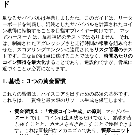
ド
単なるサバイバルは卒業しましたね。このガイドは、リーダ
ーボードを制覇し、混沌としたサバイバルを計算されたコイ
ン獲得に転換することを目指すプレイヤー向けです。
マッ
ドパースート
は、反射神経のテストではありません。それ
は、制御されたアグレッシブさと走行時間の報酬を組み合わ
せた、スコアリングエンジンに適用される
リスク管理
のテス
トです。主な目的は単に逃げることではなく、
時間あたりの
コイン獲得を最大化
することであり、逆説的ですが、脅威に
近づくことが必要になります。
1. 基礎：３つの黄金習慣
これらの習慣は、ハイスコアを出すための必須の基盤です。
これらは、一貫性と最大限のリソース生成を保証します。
黄金習慣１：「近接コイン生成」の原則
-
マッドパー
スート
では、コインは生き残るだけでなく、
警察を出
し抜く
ことと、
カオスを引き起こす
ことで獲得できま
す。これは直接的なメカニズムであり、
警察ユニット