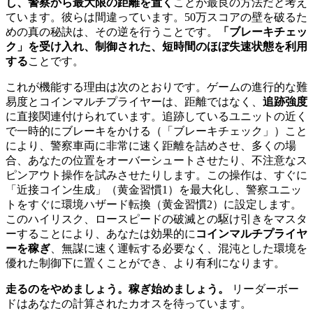
し、警察から最大限の距離を置く
ことが最良の方法だと考え
ています。彼らは間違っています。50万スコアの壁を破るた
めの真の秘訣は、その逆を行うことです。
「ブレーキチェッ
ク」を受け入れ、制御された、短時間のほぼ失速状態を利用
する
ことです。
これが機能する理由は次のとおりです。ゲームの進行的な難
易度とコインマルチプライヤーは、距離ではなく、
追跡強度
に直接関連付けられています。追跡しているユニットの近く
で一時的にブレーキをかける（「ブレーキチェック」）こと
により、警察車両に非常に速く距離を詰めさせ、多くの場
合、あなたの位置をオーバーシュートさせたり、不注意なス
ピンアウト操作を試みさせたりします。この操作は、すぐに
「近接コイン生成」（黄金習慣1）を最大化し、警察ユニッ
トをすぐに環境ハザード転換（黄金習慣2）に設定します。
このハイリスク、ロースピードの破滅との駆け引きをマスタ
ーすることにより、あなたは効果的に
コインマルチプライヤ
ーを稼ぎ
、無謀に速く運転する必要なく、混沌とした環境を
優れた制御下に置くことができ、より有利になります。
走るのをやめましょう。稼ぎ始めましょう。
リーダーボー
ドはあなたの計算されたカオスを待っています。