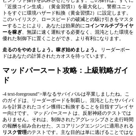
ピンアウト操作を試みさせたりします。この操作は、すぐに
「近接コイン生成」（黄金習慣1）を最大化し、警察ユニッ
トをすぐに環境ハザード転換（黄金習慣2）に設定します。
このハイリスク、ロースピードの破滅との駆け引きをマスタ
ーすることにより、あなたは効果的に
コインマルチプライヤ
ーを稼ぎ
、無謀に速く運転する必要なく、混沌とした環境を
優れた制御下に置くことができ、より有利になります。
走るのをやめましょう。稼ぎ始めましょう。
リーダーボー
ドはあなたの計算されたカオスを待っています。
マッドパースート攻略：上級戦略ガイ
ド
-4 text-foreground">単なるサバイバルは卒業しましたね。こ
のガイドは、リーダーボードを制覇し、混沌としたサバイバ
ルを計算されたコイン獲得に転換することを目指すプレイヤ
ー向けです。
マッドパースート
は、反射神経のテストでは
ありません。それは、制御されたアグレッシブさと走行時間
の報酬を組み合わせた、スコアリングエンジンに適用される
リスク管理
のテストです。主な目的は単に逃げることではな