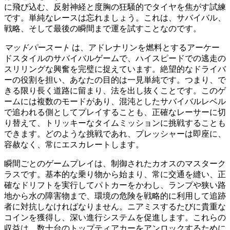
に飛び込む、反射神経と度胸の狂騒的でタイヤを焦がす試練
です。単純なレースは忘れましょう。これは、サバイバル、
戦略、そして最後の瞬間まで運を試すことなのです。
マッドパースート
は、アドレナリンを燃料とするアーケー
ドスタイルのサバイバルゲームで、ハイスピードでの逃走の
スリリングな興奮を完璧に捉えています。絶望的なドライバ
ーの役割を担い、あなたの目的は一見単純です。つまり、で
きる限り長く道路に留まり、法を出し抜くことです。このゲ
ームには複数のモードがあり、混沌としたサバイバルレベル
で追われる側としてプレイすることも、正確なレーサーに切
り替えて、トリッキーなタイムミッションに挑戦することも
できます。どのような挑戦であれ、プレッシャーは即座に、
容赦なく、常にエスカレートします。
瞬間ごとのゲームプレイは、制御されたカオスのマスターク
ラスです。基本的な乗り物から始まり、常に交通を縫い、正
確なドリフトを実行してパトカーをかわし、ランプや狭い路
地から水の障害物まで、環境の危険を戦略的に利用して追跡
者に対抗しなければなりません。ニアミスするたびに貴重な
コインを獲得し、深い進行システムを促進します。これらの
収益は、数十台のトップティアカーをアンロックするために