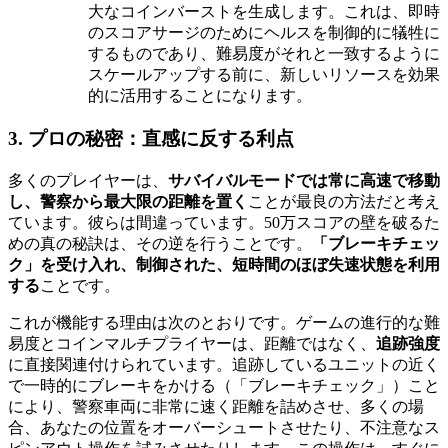
大なコインバーストを生成します。これは、即時
のスコアサージのためにヘルスを制御的に犠牲に
するものであり、難易度がそれと一致するように
スケールアップする前に、新しいリソースを効果
的に活用することになります。
3. プロの秘密：直感に反する利点
多くのプレイヤーは、
サバイバルモードでは常に高速で移動
し、警察から最大限の距離を置く
ことが最良の方法だと考え
ています。彼らは間違っています。50万スコアの壁を破るた
めの真の秘訣は、その逆を行うことです。
「ブレーキチェッ
ク」を受け入れ、制御された、短時間のほぼ失速状態を利用
する
ことです。
これが機能する理由は次のとおりです。ゲームの進行的な難
易度とコインマルチプライヤーは、距離ではなく、
追跡強度
に直接関連付けられています。追跡しているユニットの近く
で一時的にブレーキをかける（「ブレーキチェック」）こと
により、警察車両に非常に速く距離を詰めさせ、多くの場
合、あなたの位置をオーバーシュートさせたり、不注意なス