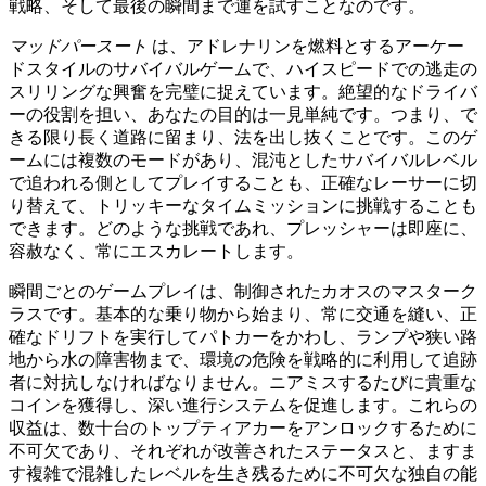
戦略、そして最後の瞬間まで運を試すことなのです。
マッドパースート
は、アドレナリンを燃料とするアーケー
ドスタイルのサバイバルゲームで、ハイスピードでの逃走の
スリリングな興奮を完璧に捉えています。絶望的なドライバ
ーの役割を担い、あなたの目的は一見単純です。つまり、で
きる限り長く道路に留まり、法を出し抜くことです。このゲ
ームには複数のモードがあり、混沌としたサバイバルレベル
で追われる側としてプレイすることも、正確なレーサーに切
り替えて、トリッキーなタイムミッションに挑戦することも
できます。どのような挑戦であれ、プレッシャーは即座に、
容赦なく、常にエスカレートします。
瞬間ごとのゲームプレイは、制御されたカオスのマスターク
ラスです。基本的な乗り物から始まり、常に交通を縫い、正
確なドリフトを実行してパトカーをかわし、ランプや狭い路
地から水の障害物まで、環境の危険を戦略的に利用して追跡
者に対抗しなければなりません。ニアミスするたびに貴重な
コインを獲得し、深い進行システムを促進します。これらの
収益は、数十台のトップティアカーをアンロックするために
不可欠であり、それぞれが改善されたステータスと、ますま
す複雑で混雑したレベルを生き残るために不可欠な独自の能