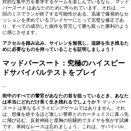
対的な集中力を要求するゲームを楽しんでいるなら、
マッド
パースート
はあなたのために作られています。それは、一
回のミスでランが終了する可能性がある、迅速で爆発的なセ
ッションを求めているプレイヤーにとって完璧な修正であ
り、すべての成功した操作を苦労して勝ち取った勝利のよう
に感じさせます。
アクセルを踏み込み、サイレンを無視し、追跡を生き残るた
めに必要なものを持っていることを証明しましょう！
マッドパースート：究極のハイスピー
ドサバイバルテストをプレイ
...
街中のすべての警官があなたの首を狙っているとき、あなた
は本当にどれだけ長く生き残れるでしょうか？
マッドパー
スート
は単なるドライビングゲームではありません。それ
は、想像を絶するほど激しい警察とのカーチェイスに真っ先
に飛び込む、反射神経と度胸の狂騒的でタイヤを焦がす試練
です。単純なレースは忘れましょう。これは、サバイバル、