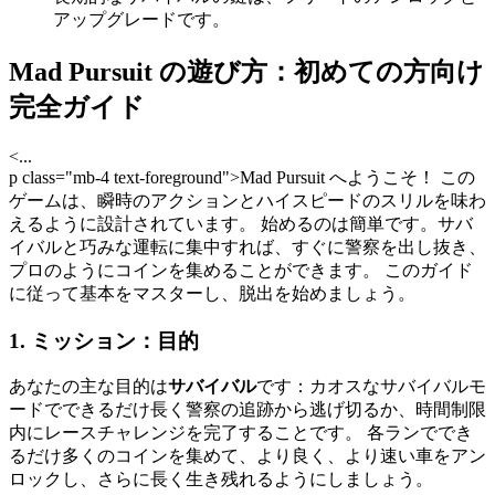
アップグレードです。
Mad Pursuit の遊び方：初めての方向け
完全ガイド
<...
p class="mb-4 text-foreground">Mad Pursuit へようこそ！ この
ゲームは、瞬時のアクションとハイスピードのスリルを味わ
えるように設計されています。 始めるのは簡単です。サバ
イバルと巧みな運転に集中すれば、すぐに警察を出し抜き、
プロのようにコインを集めることができます。 このガイド
に従って基本をマスターし、脱出を始めましょう。
1. ミッション：目的
あなたの主な目的は
サバイバル
です：カオスなサバイバルモ
ードでできるだけ長く警察の追跡から逃げ切るか、時間制限
内にレースチャレンジを完了することです。 各ランででき
るだけ多くのコインを集めて、より良く、より速い車をアン
ロックし、さらに長く生き残れるようにしましょう。