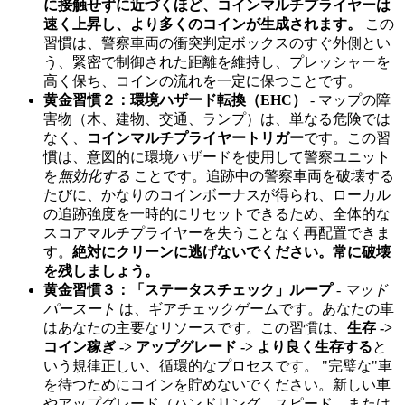
に接触せずに近づくほど、コインマルチプライヤーは
速く上昇し、より多くのコインが生成されます。
この
習慣は、警察車両の衝突判定ボックスのすぐ外側とい
う、緊密で制御された距離を維持し、プレッシャーを
高く保ち、コインの流れを一定に保つことです。
黄金習慣２：環境ハザード転換（EHC）
- マップの障
害物（木、建物、交通、ランプ）は、単なる危険では
なく、
コインマルチプライヤートリガー
です。この習
慣は、意図的に環境ハザードを使用して警察ユニット
を
無効化する
ことです。追跡中の警察車両を破壊する
たびに、かなりのコインボーナスが得られ、ローカル
の追跡強度を一時的にリセットできるため、全体的な
スコアマルチプライヤーを失うことなく再配置できま
す。
絶対にクリーンに逃げないでください。常に破壊
を残しましょう。
黄金習慣３：「ステータスチェック」ループ
-
マッド
パースート
は、ギアチェックゲームです。あなたの車
はあなたの主要なリソースです。この習慣は、
生存 ->
コイン稼ぎ -> アップグレード -> より良く生存する
と
いう規律正しい、循環的なプロセスです。 "完璧な"車
を待つためにコインを貯めないでください。新しい車
やアップグレード（ハンドリング、スピード、または