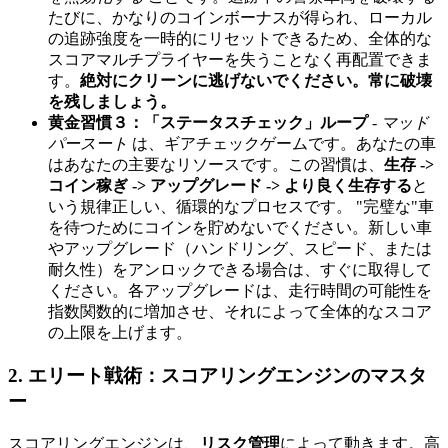
たびに、かなりのコインボーナスが得られ、ローカル
の追跡強度を一時的にリセットできるため、全体的な
スコアマルチプライヤーを失うことなく再配置できま
す。
絶対にクリーンに逃げないでください。常に破壊
を残しましょう。
黄金習慣３：「ステータスチェック」ループ
-
マッド
パースート
は、ギアチェックゲームです。あなたの車
はあなたの主要なリソースです。この習慣は、
生存 ->
コイン稼ぎ -> アップグレード -> より良く生存する
と
いう規律正しい、循環的なプロセスです。 "完璧な"車
を待つためにコインを貯めないでください。新しい車
やアップグレード（ハンドリング、スピード、または
耐久性）をアンロックできる場合は、すぐに取得して
ください。各アップグレードは、走行時間の可能性を
指数関数的に増加させ、それによって全体的なスコア
の上限を上げます。
2. エリート戦術：スコアリングエンジンのマスタ
ー
スコアリングエンジンは、
リスク管理
によって動きます。高