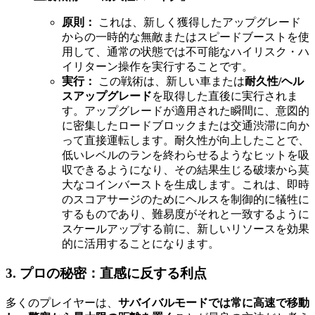
原則：
これは、新しく獲得したアップグレード
からの一時的な無敵またはスピードブーストを使
用して、通常の状態では不可能なハイリスク・ハ
イリターン操作を実行することです。
実行：
この戦術は、新しい車または
耐久性/ヘル
スアップグレード
を取得した直後に実行されま
す。アップグレードが適用された瞬間に、意図的
に密集したロードブロックまたは交通渋滞に向か
って直接運転します。耐久性が向上したことで、
低いレベルのランを終わらせるようなヒットを吸
収できるようになり、その結果生じる破壊から莫
大なコインバーストを生成します。これは、即時
のスコアサージのためにヘルスを制御的に犠牲に
するものであり、難易度がそれと一致するように
スケールアップする前に、新しいリソースを効果
的に活用することになります。
3. プロの秘密：直感に反する利点
多くのプレイヤーは、
サバイバルモードでは常に高速で移動