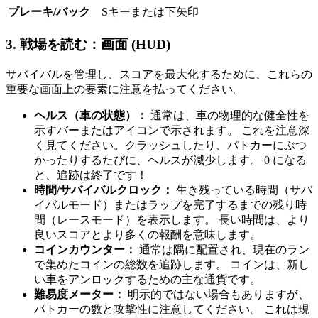
ブレーキ/バック
Sキーまたは下矢印
3. 戦場を読む：画面 (HUD)
サバイバルを管理し、スコアを最大化するために、これらの
重要な画面上の要素に注意を払ってください。
ヘルス（車の状態）：
通常は、車の物理的な健全性を
示すバーまたはアイコンで示されます。 これを注意深
く見てください。クラッシュしたり、パトカーにぶつ
かったりするたびに、ヘルスが減少します。 0 になる
と、追跡は終了です！
時間/サバイバルクロック：
生き残っている時間（サバ
イバルモード）またはラップを完了するまでの残り時
間（レースモード）を表示します。 長い時間は、より
良いスコアとより多くの報酬を意味します。
コインカウンター：
通常は隅に配置され、現在のラン
で集めたコインの総数を追跡します。 コインは、新し
い車をアンロックするための主な通貨です。
難易度メーター：
明示的ではない場合もありますが、
パトカーの数と攻撃性に注意してください。 これは現