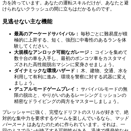
力を誇っています。あなたの運転スキルだけが、あなたと避
けられないクラッシュの間に立ちはだかるものです。
見逃せない主な機能
最高のアーケードサバイバル：
毎秒ごとに難易度が積
極的に上昇する、短く、強烈に中毒性のあるランを体
験してください。
大規模なアンロック可能なガレージ：
コインを集めて
数十台の車を入手し、最初のポンコツ車をカスタマイ
ズされた高性能脱出マシンに変身させましょう。
ダイナミックな環境ハザード：
木、建物、交通、水を
利用して有利に進み、環境を警察に対する武器に変え
ましょう。
デュアルモードゲームプレイ：
サバイバルモードの無
限の脱出と、やりがいのあるレーシングミッションの
精密なドライビングの両方をマスターしましょう。
プレッシャーに強く、完璧なドリフトのスリルが好きで、絶
対的な集中力を要求するゲームを楽しんでいるなら、
マッド
パースート
はあなたのために作られています。それは、一
回のミスでランが終了する可能性がある、迅速で爆発的なセ