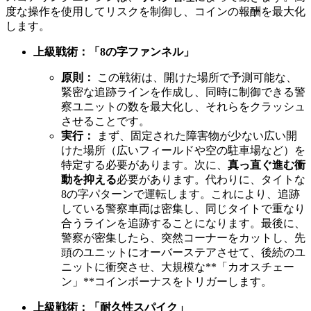
度な操作を使用してリスクを制御し、コインの報酬を最大化
します。
上級戦術：「8の字ファンネル」
原則：
この戦術は、開けた場所で予測可能な、
緊密な追跡ラインを作成し、同時に制御できる警
察ユニットの数を最大化し、それらをクラッシュ
させることです。
実行：
まず、固定された障害物が少ない広い開
けた場所（広いフィールドや空の駐車場など）を
特定する必要があります。次に、
真っ直ぐ進む衝
動を抑える
必要があります。代わりに、タイトな
8の字パターンで運転します。これにより、追跡
している警察車両は密集し、同じタイトで重なり
合うラインを追跡することになります。最後に、
警察が密集したら、突然コーナーをカットし、先
頭のユニットにオーバーステアさせて、後続のユ
ニットに衝突させ、大規模な**「カオスチェー
ン」**コインボーナスをトリガーします。
上級戦術：「耐久性スパイク」