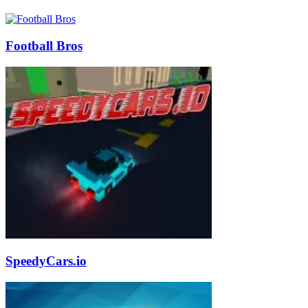
Football Bros
SpeedyCars.io