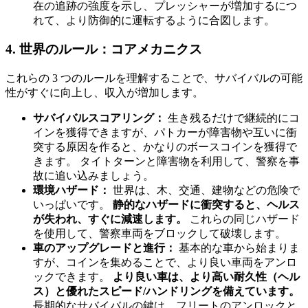
在の追跡の強度を示し、プレッシャーが増加するにつ
れて、より防御的に運転するように合図します。
4. 世界のルール：コアメカニクス
これらの 3 つのルールを理解することで、サバイバルの可能
性がすぐに向上し、収入が増加します。
サバイバルスコアリング：
生き残るだけで継続的にコ
インを獲得できますが、パトカーが障害物や互いに衝
突する原因を作ると、かなりのボースコインを獲得で
きます。 タイトターンと障害物を利用して、警察を事
故に追い込みましょう。
環境ハザード：
世界は、木、交通、建物などの危険で
いっぱいです。
静的なハザードに衝突すると、ヘルス
が失われ、すぐに減速します。
これらの同じハザード
を使用して、警察車両をブロックして破壊します。
車のアップグレードと進行：
基本的な車から始まりま
すが、コインを集めることで、より良い車両をアンロ
ックできます。
より良い車は、より高い耐久性（ヘル
ス）と優れたスピード/ハンドリングを備えています。
長期的なサバイバルの鍵は、フリートのアンロックと