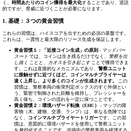
く、
時間あたりのコイン獲得を最大化
することであり、逆説
的ですが、脅威に近づくことが必要になります。
1. 基礎：３つの黄金習慣
これらの習慣は、ハイスコアを出すための必須の基盤です。
これらは、一貫性と最大限のリソース生成を保証します。
黄金習慣１：「近接コイン生成」の原則
-
マッドパー
スート
では、コインは生き残るだけでなく、
警察を出
し抜く
ことと、
カオスを引き起こす
ことで獲得できま
す。これは直接的なメカニズムであり、
警察ユニット
に接触せずに近づくほど、コインマルチプライヤーは
速く上昇し、より多くのコインが生成されます。
この
習慣は、警察車両の衝突判定ボックスのすぐ外側とい
う、緊密で制御された距離を維持し、プレッシャーを
高く保ち、コインの流れを一定に保つことです。
黄金習慣２：環境ハザード転換（EHC）
- マップの障
害物（木、建物、交通、ランプ）は、単なる危険では
なく、
コインマルチプライヤートリガー
です。この習
慣は、意図的に環境ハザードを使用して警察ユニット
を
無効化する
ことです。追跡中の警察車両を破壊する