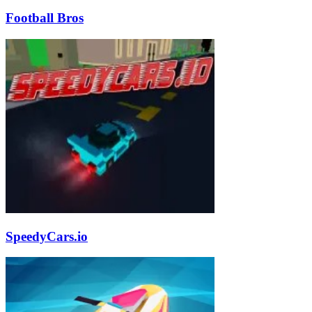
Football Bros
SpeedyCars.io