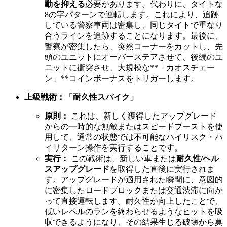
動を抑える
必要があります。代わりに、タイトな
8の字パターンで運転します。これにより、追跡
している警察車両は密集し、同じタイトで重なり
合うラインを追跡することになります。最後に、
警察が密集したら、突然コーナーをカットし、先
頭のユニットにオーバーステアさせて、後続のユ
ニットに衝突させ、大規模な**「カオスチェー
ン」**コインボーナスをトリガーします。
上級戦術：「耐久性スパイク」
原則：
これは、新しく獲得したアップグレード
からの一時的な無敵またはスピードブーストを使
用して、通常の状態では不可能なハイリスク・ハ
イリターン操作を実行することです。
実行：
この戦術は、新しい車または
耐久性/ヘル
スアップグレード
を取得した直後に実行されま
す。アップグレードが適用された瞬間に、意図的
に密集したロードブロックまたは交通渋滞に向か
って直接運転します。耐久性が向上したことで、
低いレベルのランを終わらせるようなヒットを吸
収できるようになり、その結果生じる破壊から莫