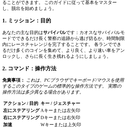
ることができます。 このガイドに従って基本をマスター
し、脱出を始めましょう。
1. ミッション：目的
あなたの主な目的は
サバイバル
です：カオスなサバイバルモ
ードでできるだけ長く警察の追跡から逃げ切るか、時間制限
内にレースチャレンジを完了することです。 各ランででき
るだけ多くのコインを集めて、より良く、より速い車をアン
ロックし、さらに長く生き残れるようにしましょう。
2. コマンド：操作方法
免責事項：
これは、PCブラウザでキーボード/マウスを使用
するこのタイプのゲームの標準的な操作方法です。 実際の
操作方法は多少異なる場合があります。
アクション / 目的
キー / ジェスチャー
左にステアリング
Aキーまたは左矢印
右にステアリング
Dキーまたは右矢印
加速
Wキーまたは上矢印