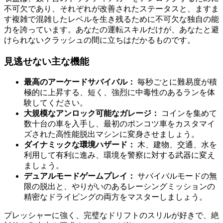
不可欠であり、それぞれが改善されたステータスと、ますま
す複雑で混雑したレベルを生き残るために不可欠な独自の能
力を誇っています。あなたの運転スキルだけが、あなたと避
けられないクラッシュの間に立ちはだかるものです。
見逃せない主な機能
最高のアーケードサバイバル：
毎秒ごとに難易度が積
極的に上昇する、短く、強烈に中毒性のあるランを体
験してください。
大規模なアンロック可能なガレージ：
コインを集めて
数十台の車を入手し、最初のポンコツ車をカスタマイ
ズされた高性能脱出マシンに変身させましょう。
ダイナミックな環境ハザード：
木、建物、交通、水を
利用して有利に進み、環境を警察に対する武器に変え
ましょう。
デュアルモードゲームプレイ：
サバイバルモードの無
限の脱出と、やりがいのあるレーシングミッションの
精密なドライビングの両方をマスターしましょう。
プレッシャーに強く、完璧なドリフトのスリルが好きで、絶