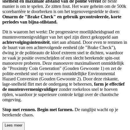
snelheid en maximale afstand van de politie vereist
de beste
manier is om te spelen. Ze zitten fout. Het ware geheim om de 500k
scorebarrière te doorbreken is om het tegenovergestelde te doen:
Omarm de "Brake Check" en gebruik gecontroleerde, korte
periodes van bijna-stilstand.
Dit is waarom het werkt: De progressieve moeilijkheidsgraad en
muntenvermenigvuldiger van het spel zijn direct gekoppeld aan
achtervolgingsintensiteit
, niet aan afstand. Door even te remmen in
de buurt van een achtervolgende eenheid (de "Brake Check"),
dwing je de politieauto de kloof extreem snel te dichten, waardoor
ze vaak je positie overschrijden of een slecht berekende spin-out
manoeuvre proberen. Deze manoeuvre maximaliseert onmiddellijk
de "Proximity Coin Generation" (Gouden Gewoonte 1) en zet de
politie-eenheid snel op voor een onmiddellijke Environmental
Hazard Conversion (Gouden Gewoonte 2). Door deze riskante,
lage-snelheid flirt met de ondergang te beheersen,
farm je effectief
de muntenvermenigvuldiger
zonder roekeloos snel te hoeven
rijden, waardoor je superieure controle krijgt over de chaotische
omgeving.
Stop met rennen. Begin met farmen.
De ranglijst wacht op je
berekende chaos.
Lees meer