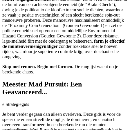
de buurt van een achtervolgende eenheid (de "Brake Check"),
dwing je de politieauto de kloof extreem snel te dichten, waardoor
ze vaak je positie overschrijden of een slecht berekende spin-out
manoeuvre proberen. Deze manoeuvre maximaliseert onmiddellijk
de "Proximity Coin Generation" (Gouden Gewoonte 1) en zet de
politie-eenheid snel op voor een onmiddellijke Environmental
Hazard Conversion (Gouden Gewoonte 2). Door deze riskante,
lage-snelheid flirt met de ondergang te beheersen,
farm je effectief
de muntenvermenigvuldiger
zonder roekeloos snel te hoeven
rijden, waardoor je superieure controle krijgt over de chaotische
omgeving.
Stop met rennen. Begin met farmen.
De ranglijst wacht op je
berekende chaos.
Meester Mad Pursuit: Een
Geavanceerd...
e Strategiegids
Je bent verder gegaan dan alleen overleven. Deze gids is voor de
speler die ernaar streeft de ranglijst te domineren, en chaotisch
overleven transformeert in een berekende run die munten
maximaliseert.
Mad Pursuit
is geen test van reactiesnelheid; het is