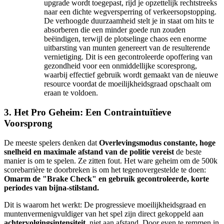
upgrade wordt toegepast, rijd je opzettelijk rechtstreeks
naar een dichte wegversperring of verkeersopstopping.
De verhoogde duurzaamheid stelt je in staat om hits te
absorberen die een minder goede run zouden
beëindigen, terwijl de plotselinge chaos een enorme
uitbarsting van munten genereert van de resulterende
vernietiging. Dit is een gecontroleerde opoffering van
gezondheid voor een onmiddellijke scoresprong,
waarbij effectief gebruik wordt gemaakt van de nieuwe
resource voordat de moeilijkheidsgraad opschaalt om
eraan te voldoen.
3. Het Pro Geheim: Een Contraintuïtieve
Voorsprong
De meeste spelers denken dat
Overlevingsmodus constante, hoge
snelheid en maximale afstand van de politie vereist
de beste
manier is om te spelen. Ze zitten fout. Het ware geheim om de 500k
scorebarrière te doorbreken is om het tegenovergestelde te doen:
Omarm de "Brake Check" en gebruik gecontroleerde, korte
periodes van bijna-stilstand.
Dit is waarom het werkt: De progressieve moeilijkheidsgraad en
muntenvermenigvuldiger van het spel zijn direct gekoppeld aan
achtervolgingsintensiteit
, niet aan afstand. Door even te remmen in