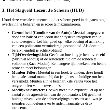
3. Het Slagveld Lezen: Je Scherm (HUD)
Houd deze cruciale elementen op het scherm goed in de gaten om je
overleving te beheren en je score te maximaliseren.
Gezondheid (Conditie van de Auto):
Meestal aangegeven
door een balk of een icoon dat de fysieke integriteit van je
auto weergeeft. Let hier goed op - elke botsing of aanraking
van een politieauto vermindert je gezondheid. Als deze nul
bereikt, eindigt je achtervolging!
Tijd/Overlevingsklok:
Geeft aan hoe lang je hebt overleefd
(Survival Modus) of de resterende tijd om de ronden te
voltooien (Race Modus). Een langere tijd betekent een betere
score en meer beloningen.
Munten Teller:
Meestal in een hoek te vinden, deze houdt
het totale aantal munten bij dat je tijdens de huidige run hebt
verzameld. Munten zijn je belangrijkste valuta voor het
ontgrendelen van nieuwe auto's.
Moeilijkheidsmeter:
Hoewel niet altijd expliciet, let op het
aantal en de agressiviteit van de politieauto's. Dit geeft het
huidige niveau van de achtervolgingsintensiteit aan, wat je
signaleert om defensiever te rijden naarmate de druk
toeneemt.