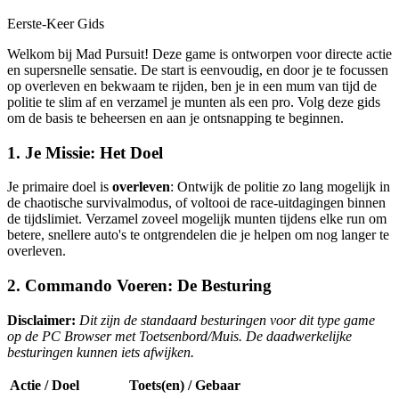
Eerste-Keer Gids
Welkom bij Mad Pursuit! Deze game is ontworpen voor directe actie
en supersnelle sensatie. De start is eenvoudig, en door je te focussen
op overleven en bekwaam te rijden, ben je in een mum van tijd de
politie te slim af en verzamel je munten als een pro. Volg deze gids
om de basis te beheersen en aan je ontsnapping te beginnen.
1. Je Missie: Het Doel
Je primaire doel is
overleven
: Ontwijk de politie zo lang mogelijk in
de chaotische survivalmodus, of voltooi de race-uitdagingen binnen
de tijdslimiet. Verzamel zoveel mogelijk munten tijdens elke run om
betere, snellere auto's te ontgrendelen die je helpen om nog langer te
overleven.
2. Commando Voeren: De Besturing
Disclaimer:
Dit zijn de standaard besturingen voor dit type game
op de PC Browser met Toetsenbord/Muis. De daadwerkelijke
besturingen kunnen iets afwijken.
Actie / Doel
Toets(en) / Gebaar