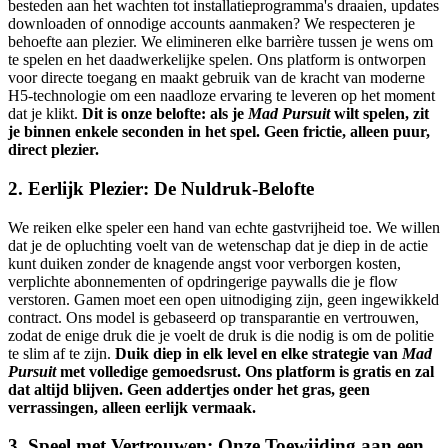
besteden aan het wachten tot installatieprogramma's draaien, updates
downloaden of onnodige accounts aanmaken? We respecteren je
behoefte aan plezier. We elimineren elke barrière tussen je wens om
te spelen en het daadwerkelijke spelen. Ons platform is ontworpen
voor directe toegang en maakt gebruik van de kracht van moderne
H5-technologie om een naadloze ervaring te leveren op het moment
dat je klikt.
Dit is onze belofte: als je
Mad Pursuit
wilt spelen, zit
je binnen enkele seconden in het spel. Geen frictie, alleen puur,
direct plezier.
2. Eerlijk Plezier: De Nuldruk-Belofte
We reiken elke speler een hand van echte gastvrijheid toe. We willen
dat je de opluchting voelt van de wetenschap dat je diep in de actie
kunt duiken zonder de knagende angst voor verborgen kosten,
verplichte abonnementen of opdringerige paywalls die je flow
verstoren. Gamen moet een open uitnodiging zijn, geen ingewikkeld
contract. Ons model is gebaseerd op transparantie en vertrouwen,
zodat de enige druk die je voelt de druk is die nodig is om de politie
te slim af te zijn.
Duik diep in elk level en elke strategie van
Mad
Pursuit
met volledige gemoedsrust. Ons platform is gratis en zal
dat altijd blijven. Geen addertjes onder het gras, geen
verrassingen, alleen eerlijk vermaak.
3. Speel met Vertrouwen: Onze Toewijding aan een