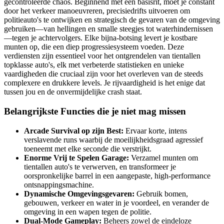
gecontroleerde chaos. Beginnend met een basisrit, moet je constant
door het verkeer manoeuvreren, precisiedrifts uitvoeren om
politieauto's te ontwijken en strategisch de gevaren van de omgeving
gebruiken—van hellingen en smalle steegjes tot waterhindernissen
—tegen je achtervolgers. Elke bijna-botsing levert je kostbare
munten op, die een diep progressiesysteem voeden. Deze
verdiensten zijn essentieel voor het ontgrendelen van tientallen
topklasse auto's, elk met verbeterde statistieken en unieke
vaardigheden die cruciaal zijn voor het overleven van de steeds
complexere en drukkere levels. Je rijvaardigheid is het enige dat
tussen jou en de onvermijdelijke crash staat.
Belangrijkste Functies die je niet mag missen
Arcade Survival op zijn Best:
Ervaar korte, intens
verslavende runs waarbij de moeilijkheidsgraad agressief
toeneemt met elke seconde die verstrijkt.
Enorme Vrij te Spelen Garage:
Verzamel munten om
tientallen auto's te verwerven, en transformeer je
oorspronkelijke barrel in een aangepaste, high-performance
ontsnappingsmachine.
Dynamische Omgevingsgevaren:
Gebruik bomen,
gebouwen, verkeer en water in je voordeel, en verander de
omgeving in een wapen tegen de politie.
Dual-Mode Gameplay:
Beheers zowel de eindeloze