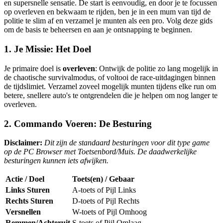
en supersnelle sensatie. De start is eenvoudig, en door je te focussen
op overleven en bekwaam te rijden, ben je in een mum van tijd de
politie te slim af en verzamel je munten als een pro. Volg deze gids
om de basis te beheersen en aan je ontsnapping te beginnen.
1. Je Missie: Het Doel
Je primaire doel is
overleven
: Ontwijk de politie zo lang mogelijk in
de chaotische survivalmodus, of voltooi de race-uitdagingen binnen
de tijdslimiet. Verzamel zoveel mogelijk munten tijdens elke run om
betere, snellere auto's te ontgrendelen die je helpen om nog langer te
overleven.
2. Commando Voeren: De Besturing
Disclaimer:
Dit zijn de standaard besturingen voor dit type game
op de PC Browser met Toetsenbord/Muis. De daadwerkelijke
besturingen kunnen iets afwijken.
Actie / Doel
Toets(en) / Gebaar
Links Sturen
A-toets of Pijl Links
Rechts Sturen
D-toets of Pijl Rechts
Versnellen
W-toets of Pijl Omhoog
Remmen/Achteruit
S-toets of Pijl Omlaag