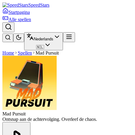
SpeedStars
Startpagina
Alle spellen
Nederlands
🇳🇱
Home
Spellen
Mad Pursuit
Mad Pursuit
Ontsnap aan de achtervolging. Overleef de chaos.