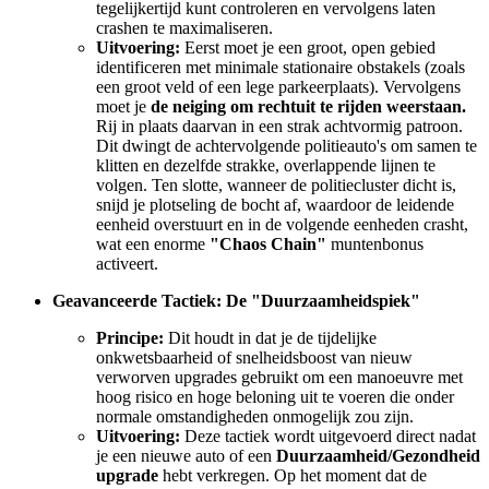
tegelijkertijd kunt controleren en vervolgens laten
crashen te maximaliseren.
Uitvoering:
Eerst moet je een groot, open gebied
identificeren met minimale stationaire obstakels (zoals
een groot veld of een lege parkeerplaats). Vervolgens
moet je
de neiging om rechtuit te rijden weerstaan.
Rij in plaats daarvan in een strak achtvormig patroon.
Dit dwingt de achtervolgende politieauto's om samen te
klitten en dezelfde strakke, overlappende lijnen te
volgen. Ten slotte, wanneer de politiecluster dicht is,
snijd je plotseling de bocht af, waardoor de leidende
eenheid overstuurt en in de volgende eenheden crasht,
wat een enorme
"Chaos Chain"
muntenbonus
activeert.
Geavanceerde Tactiek: De "Duurzaamheidspiek"
Principe:
Dit houdt in dat je de tijdelijke
onkwetsbaarheid of snelheidsboost van nieuw
verworven upgrades gebruikt om een manoeuvre met
hoog risico en hoge beloning uit te voeren die onder
normale omstandigheden onmogelijk zou zijn.
Uitvoering:
Deze tactiek wordt uitgevoerd direct nadat
je een nieuwe auto of een
Duurzaamheid/Gezondheid
upgrade
hebt verkregen. Op het moment dat de