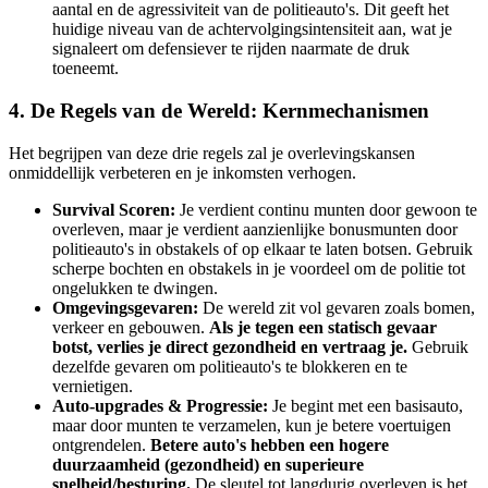
aantal en de agressiviteit van de politieauto's. Dit geeft het
huidige niveau van de achtervolgingsintensiteit aan, wat je
signaleert om defensiever te rijden naarmate de druk
toeneemt.
4. De Regels van de Wereld: Kernmechanismen
Het begrijpen van deze drie regels zal je overlevingskansen
onmiddellijk verbeteren en je inkomsten verhogen.
Survival Scoren:
Je verdient continu munten door gewoon te
overleven, maar je verdient aanzienlijke bonusmunten door
politieauto's in obstakels of op elkaar te laten botsen. Gebruik
scherpe bochten en obstakels in je voordeel om de politie tot
ongelukken te dwingen.
Omgevingsgevaren:
De wereld zit vol gevaren zoals bomen,
verkeer en gebouwen.
Als je tegen een statisch gevaar
botst, verlies je direct gezondheid en vertraag je.
Gebruik
dezelfde gevaren om politieauto's te blokkeren en te
vernietigen.
Auto-upgrades & Progressie:
Je begint met een basisauto,
maar door munten te verzamelen, kun je betere voertuigen
ontgrendelen.
Betere auto's hebben een hogere
duurzaamheid (gezondheid) en superieure
snelheid/besturing.
De sleutel tot langdurig overleven is het