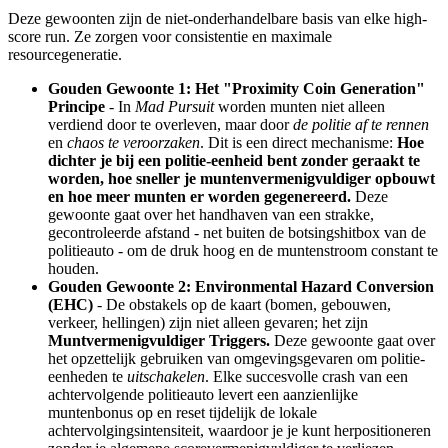
Deze gewoonten zijn de niet-onderhandelbare basis van elke high-
score run. Ze zorgen voor consistentie en maximale
resourcegeneratie.
Gouden Gewoonte 1: Het "Proximity Coin Generation"
Principe
- In
Mad Pursuit
worden munten niet alleen
verdiend door te overleven, maar door
de politie af te rennen
en
chaos te veroorzaken
. Dit is een direct mechanisme:
Hoe
dichter je bij een politie-eenheid bent zonder geraakt te
worden, hoe sneller je muntenvermenigvuldiger opbouwt
en hoe meer munten er worden gegenereerd.
Deze
gewoonte gaat over het handhaven van een strakke,
gecontroleerde afstand - net buiten de botsingshitbox van de
politieauto - om de druk hoog en de muntenstroom constant te
houden.
Gouden Gewoonte 2: Environmental Hazard Conversion
(EHC)
- De obstakels op de kaart (bomen, gebouwen,
verkeer, hellingen) zijn niet alleen gevaren; het zijn
Muntvermenigvuldiger Triggers.
Deze gewoonte gaat over
het opzettelijk gebruiken van omgevingsgevaren om politie-
eenheden te
uitschakelen
. Elke succesvolle crash van een
achtervolgende politieauto levert een aanzienlijke
muntenbonus op en reset tijdelijk de lokale
achtervolgingsintensiteit, waardoor je je kunt herpositioneren