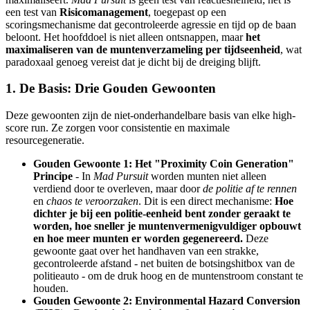
een test van
Risicomanagement
, toegepast op een
scoringsmechanisme dat gecontroleerde agressie en tijd op de baan
beloont. Het hoofddoel is niet alleen ontsnappen, maar
het
maximaliseren van de muntenverzameling per tijdseenheid
, wat
paradoxaal genoeg vereist dat je dicht bij de dreiging blijft.
1. De Basis: Drie Gouden Gewoonten
Deze gewoonten zijn de niet-onderhandelbare basis van elke high-
score run. Ze zorgen voor consistentie en maximale
resourcegeneratie.
Gouden Gewoonte 1: Het "Proximity Coin Generation"
Principe
- In
Mad Pursuit
worden munten niet alleen
verdiend door te overleven, maar door
de politie af te rennen
en
chaos te veroorzaken
. Dit is een direct mechanisme:
Hoe
dichter je bij een politie-eenheid bent zonder geraakt te
worden, hoe sneller je muntenvermenigvuldiger opbouwt
en hoe meer munten er worden gegenereerd.
Deze
gewoonte gaat over het handhaven van een strakke,
gecontroleerde afstand - net buiten de botsingshitbox van de
politieauto - om de druk hoog en de muntenstroom constant te
houden.
Gouden Gewoonte 2: Environmental Hazard Conversion