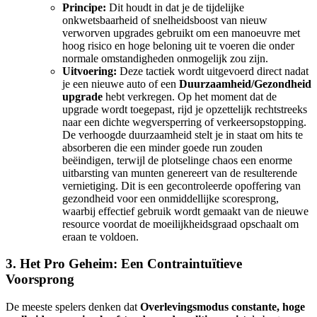
Principe:
Dit houdt in dat je de tijdelijke
onkwetsbaarheid of snelheidsboost van nieuw
verworven upgrades gebruikt om een manoeuvre met
hoog risico en hoge beloning uit te voeren die onder
normale omstandigheden onmogelijk zou zijn.
Uitvoering:
Deze tactiek wordt uitgevoerd direct nadat
je een nieuwe auto of een
Duurzaamheid/Gezondheid
upgrade
hebt verkregen. Op het moment dat de
upgrade wordt toegepast, rijd je opzettelijk rechtstreeks
naar een dichte wegversperring of verkeersopstopping.
De verhoogde duurzaamheid stelt je in staat om hits te
absorberen die een minder goede run zouden
beëindigen, terwijl de plotselinge chaos een enorme
uitbarsting van munten genereert van de resulterende
vernietiging. Dit is een gecontroleerde opoffering van
gezondheid voor een onmiddellijke scoresprong,
waarbij effectief gebruik wordt gemaakt van de nieuwe
resource voordat de moeilijkheidsgraad opschaalt om
eraan te voldoen.
3. Het Pro Geheim: Een Contraintuïtieve
Voorsprong
De meeste spelers denken dat
Overlevingsmodus constante, hoge