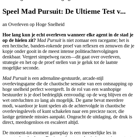
Speel Mad Pursuit: De Ultieme Test v...
an Overleven op Hoge Snelheid
Hoe lang kun je echt overleven wanneer elke agent in de stad je
op de hielen zit?
Mad Pursuit
is niet zomaar een racegame; het is
een hectische, banden-rokende proef van reflexen en zenuwen die je
kopje onder gooit in de meest intense politieachtervolgingen
denkbaar. Vergeet simpelweg racen—dit gaat over overleven,
strategie en het op de proef stellen van je geluk tot de laatste
mogelijke seconde.
Mad Pursuit
is een adrenaline-gestuurde, arcade-stijl
overlevingsgame die de chaotische sensatie van een ontsnapping op
hoge snelheid perfect weergeeft. In de rol van een wanhopige
bestuurder is je doel bedrieglijk eenvoudig: op de weg blijven en de
wet ontvluchten zo lang als mogelijk. De game bevat meerdere
modi, waardoor je kunt spelen als de achtervolgde in chaotische
overlevingslevels of kunt schakelen naar een precieze racer, die
lastige getimede missies aanpakt. Ongeacht de uitdaging, de druk is
direct, meedogenloos en escaleert altijd.
De moment-tot-moment gameplay is een meesterlijke les in