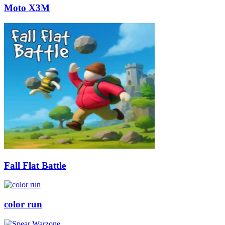
Moto X3M
Fall Flat Battle
color run