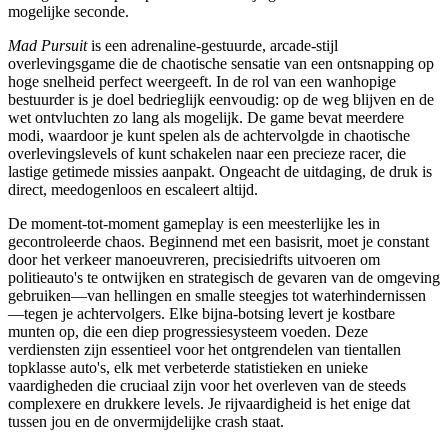
mogelijke seconde.
Mad Pursuit
is een adrenaline-gestuurde, arcade-stijl
overlevingsgame die de chaotische sensatie van een ontsnapping op
hoge snelheid perfect weergeeft. In de rol van een wanhopige
bestuurder is je doel bedrieglijk eenvoudig: op de weg blijven en de
wet ontvluchten zo lang als mogelijk. De game bevat meerdere
modi, waardoor je kunt spelen als de achtervolgde in chaotische
overlevingslevels of kunt schakelen naar een precieze racer, die
lastige getimede missies aanpakt. Ongeacht de uitdaging, de druk is
direct, meedogenloos en escaleert altijd.
De moment-tot-moment gameplay is een meesterlijke les in
gecontroleerde chaos. Beginnend met een basisrit, moet je constant
door het verkeer manoeuvreren, precisiedrifts uitvoeren om
politieauto's te ontwijken en strategisch de gevaren van de omgeving
gebruiken—van hellingen en smalle steegjes tot waterhindernissen
—tegen je achtervolgers. Elke bijna-botsing levert je kostbare
munten op, die een diep progressiesysteem voeden. Deze
verdiensten zijn essentieel voor het ontgrendelen van tientallen
topklasse auto's, elk met verbeterde statistieken en unieke
vaardigheden die cruciaal zijn voor het overleven van de steeds
complexere en drukkere levels. Je rijvaardigheid is het enige dat
tussen jou en de onvermijdelijke crash staat.