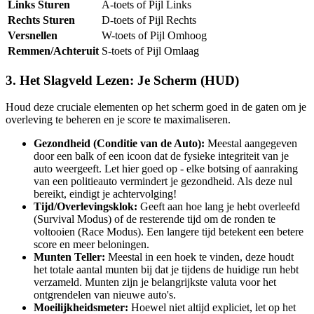
Links Sturen
A-toets of Pijl Links
Rechts Sturen
D-toets of Pijl Rechts
Versnellen
W-toets of Pijl Omhoog
Remmen/Achteruit
S-toets of Pijl Omlaag
3. Het Slagveld Lezen: Je Scherm (HUD)
Houd deze cruciale elementen op het scherm goed in de gaten om je
overleving te beheren en je score te maximaliseren.
Gezondheid (Conditie van de Auto):
Meestal aangegeven
door een balk of een icoon dat de fysieke integriteit van je
auto weergeeft. Let hier goed op - elke botsing of aanraking
van een politieauto vermindert je gezondheid. Als deze nul
bereikt, eindigt je achtervolging!
Tijd/Overlevingsklok:
Geeft aan hoe lang je hebt overleefd
(Survival Modus) of de resterende tijd om de ronden te
voltooien (Race Modus). Een langere tijd betekent een betere
score en meer beloningen.
Munten Teller:
Meestal in een hoek te vinden, deze houdt
het totale aantal munten bij dat je tijdens de huidige run hebt
verzameld. Munten zijn je belangrijkste valuta voor het
ontgrendelen van nieuwe auto's.
Moeilijkheidsmeter:
Hoewel niet altijd expliciet, let op het