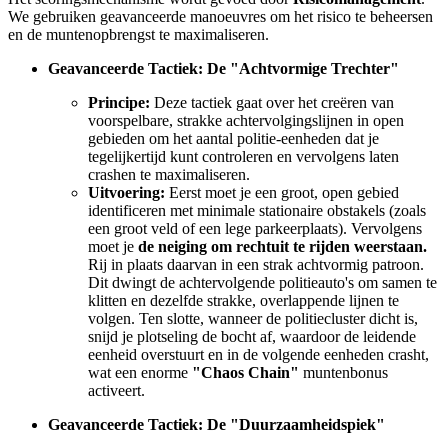
We gebruiken geavanceerde manoeuvres om het risico te beheersen
en de muntenopbrengst te maximaliseren.
Geavanceerde Tactiek: De "Achtvormige Trechter"
Principe:
Deze tactiek gaat over het creëren van
voorspelbare, strakke achtervolgingslijnen in open
gebieden om het aantal politie-eenheden dat je
tegelijkertijd kunt controleren en vervolgens laten
crashen te maximaliseren.
Uitvoering:
Eerst moet je een groot, open gebied
identificeren met minimale stationaire obstakels (zoals
een groot veld of een lege parkeerplaats). Vervolgens
moet je
de neiging om rechtuit te rijden weerstaan.
Rij in plaats daarvan in een strak achtvormig patroon.
Dit dwingt de achtervolgende politieauto's om samen te
klitten en dezelfde strakke, overlappende lijnen te
volgen. Ten slotte, wanneer de politiecluster dicht is,
snijd je plotseling de bocht af, waardoor de leidende
eenheid overstuurt en in de volgende eenheden crasht,
wat een enorme
"Chaos Chain"
muntenbonus
activeert.
Geavanceerde Tactiek: De "Duurzaamheidspiek"