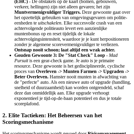
(EHC)
- De obstakels op de kaart (bomen, gebouwen,
verkeer, hellingen) zijn niet alleen gevaren; het zijn
Muntvermenigvuldiger Triggers.
Deze gewoonte gaat over
het opzettelijk gebruiken van omgevingsgevaren om politie-
eenheden te
uitschakelen
. Elke succesvolle crash van een
achtervolgende politieauto levert een aanzienlijke
muntenbonus op en reset tijdelijk de lokale
achtervolgingsintensiteit, waardoor je je kunt herpositioneren
zonder je algemene scorevermenigvuldiger te verliezen.
Ontsnap nooit schoon; laat altijd een wrak achter.
Gouden Gewoonte 3: De "Stat Check" Loop
-
Mad
Pursuit
is een gear-check game. Je auto is je primaire
resource. Deze gewoonte is het gedisciplineerde, cyclische
proces van
Overleven -> Munten Farmen -> Upgraden ->
Beter Overleven.
Hamster nooit munten in afwachting van
de "perfecte" auto. Als een nieuwe auto of upgrade (handling,
snelheid of duurzaamheid) kan worden ontgrendeld, schaf
deze dan onmiddellijk aan. Elke upgrade verhoogt
exponentieel je tijd-op-de-baan potentieel en dus je totale
scoreplafond.
2. Elite Tactieken: Het Beheersen van het
Scoringsmechanisme
Het scoringsmechanisme wordt gevoed door
Risicomanagement
.