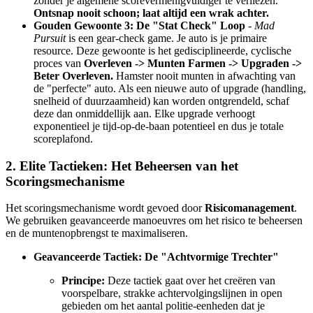
zonder je algemene scorevermenigvuldiger te verliezen.
Ontsnap nooit schoon; laat altijd een wrak achter.
Gouden Gewoonte 3: De "Stat Check" Loop
-
Mad
Pursuit
is een gear-check game. Je auto is je primaire
resource. Deze gewoonte is het gedisciplineerde, cyclische
proces van
Overleven -> Munten Farmen -> Upgraden ->
Beter Overleven.
Hamster nooit munten in afwachting van
de "perfecte" auto. Als een nieuwe auto of upgrade (handling,
snelheid of duurzaamheid) kan worden ontgrendeld, schaf
deze dan onmiddellijk aan. Elke upgrade verhoogt
exponentieel je tijd-op-de-baan potentieel en dus je totale
scoreplafond.
2. Elite Tactieken: Het Beheersen van het
Scoringsmechanisme
Het scoringsmechanisme wordt gevoed door
Risicomanagement
.
We gebruiken geavanceerde manoeuvres om het risico te beheersen
en de muntenopbrengst te maximaliseren.
Geavanceerde Tactiek: De "Achtvormige Trechter"
Principe:
Deze tactiek gaat over het creëren van
voorspelbare, strakke achtervolgingslijnen in open
gebieden om het aantal politie-eenheden dat je