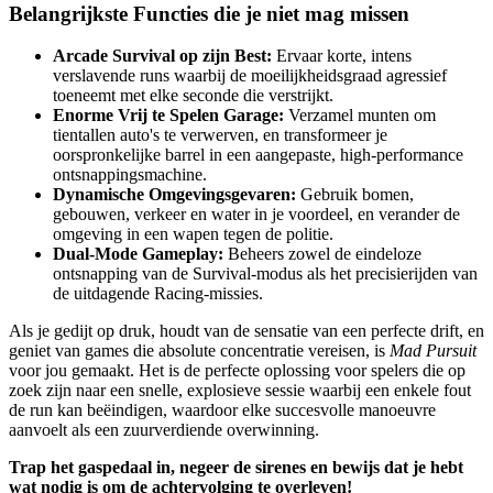
Belangrijkste Functies die je niet mag missen
Arcade Survival op zijn Best:
Ervaar korte, intens
verslavende runs waarbij de moeilijkheidsgraad agressief
toeneemt met elke seconde die verstrijkt.
Enorme Vrij te Spelen Garage:
Verzamel munten om
tientallen auto's te verwerven, en transformeer je
oorspronkelijke barrel in een aangepaste, high-performance
ontsnappingsmachine.
Dynamische Omgevingsgevaren:
Gebruik bomen,
gebouwen, verkeer en water in je voordeel, en verander de
omgeving in een wapen tegen de politie.
Dual-Mode Gameplay:
Beheers zowel de eindeloze
ontsnapping van de Survival-modus als het precisierijden van
de uitdagende Racing-missies.
Als je gedijt op druk, houdt van de sensatie van een perfecte drift, en
geniet van games die absolute concentratie vereisen, is
Mad Pursuit
voor jou gemaakt. Het is de perfecte oplossing voor spelers die op
zoek zijn naar een snelle, explosieve sessie waarbij een enkele fout
de run kan beëindigen, waardoor elke succesvolle manoeuvre
aanvoelt als een zuurverdiende overwinning.
Trap het gaspedaal in, negeer de sirenes en bewijs dat je hebt
wat nodig is om de achtervolging te overleven!