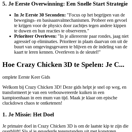
5. Je Eerste Overwinning: Een Snelle Start Strategie
In Je Eerste 30 Seconden:
"Focus op het begrijpen van de
bewegings- en basisaanvalmechanismen. Probeer een gevoel
te krijgen voor de physics door zachtjes tegen andere kippen
te duwen en hun reacties te observeren."
Prioriteer Overleven:
"In je allereerste paar rondes, jaag niet
agressief op eliminaties. Prioriteer in plaats daarvan om uit de
buurt van omgevingsgevaren te blijven en de indeling van de
kaart te leren kennen. Overleven is de sleutel!"
Hoe Crazy Chicken 3D te Spelen: Je C...
omplete Eerste Keer Gids
Welkom bij Crazy Chicken 3D! Deze gids helpt je snel op weg, en
transformeert je van een verbouwereerde kuiken in een
kampioenhaan in een mum van tijd. Maak je klaar om epische
cluckdown chaos te ontketenen!
1. Je Missie: Het Doel
Je primaire doel in Crazy Chicken 3D is om de laatste kip te zijn die
overblijft! Sla al je gevederde tegenstanders uit met kopstoten,