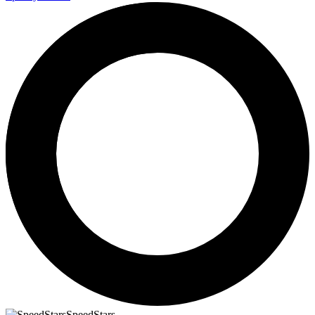
SpeedStars