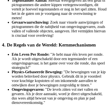
Tegenstander Aantal:
Meestal weergegeven als een getal of
pictogrammen die andere kippen vertegenwoordigen, dit
vertelt je hoeveel tegenstanders er nog in het spel zitten. Houd
het in de gaten om je voortgang naar de overwinning te
meten!
Gevaarwaarschuwing:
Zoek naar visuele aanwijzingen of
pictogrammen die de nabijheid van omgevingsgevaren, zoals
vallen of vallende objecten, aangeven. Het vermijden hiervan
is cruciaal voor overleving!
4. De Regels van de Wereld: Kernmechanismen
Eén Leven Per Ronde:
"Je hebt maar één leven per ronde.
Als je wordt uitgeschakeld door een tegenstander of een
omgevingsgevaar, is het game over voor die ronde, dus speel
strategisch!"
Physics-Gebaseerde Beweging:
"De bewegingen van je kip
worden beïnvloed door physics. Gebruik dit in je voordeel
voor krachtige kopstoten of om inkomende aanvallen te
ontwijken door je bewegingen zorgvuldig te timen."
Omgevingsgevaren:
"De levels zitten vol met vallen en
gevaren. Als je deze aanraakt, word je direct uitgeschakeld,
dus wees altijd bewust van je omgeving en plan je pad
dienovereenkomstig."