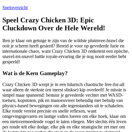
Speloverzicht
Speel Crazy Chicken 3D: Epic
Cluckdown Over de Hele Wereld!
Ben je klaar om getuige te zijn van de wildste pluimvee-brawl die
ooit je scherm heeft gesierd? Bereid je voor op gevederde furie en
internationale chaos, want Crazy Chicken 3D ontketent een epische,
snavel-tot-snavel battle royale-ervaring die je nog nooit eerder hebt
gespeeld!
Wat is de Kern Gameplay?
Crazy Chicken 3D werpt je in een hilarisch chaotische free-for-all
waar alleen de sterkste (en meest slinkse) kip overleeft! Je missie is
simpel maar spannend: bestuur je gevederde vechter met WASD-
toetsen, kopstoten, pik en manoeuvreer behendig met behulp van
physics-based bewegingen om alle tegenstanders uit te schakelen.
Elke ronde vereist precisie en snelle reflexen, want
omgevingsgevaren en lastige vallen loeren om elke hoek, klaar om
een nietsvermoedende vogel te laten vliegen. Met slechts één leven
per ronde telt elke dodge, elke pik en elke strategische zet mee om