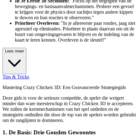
In Je Eerste 30 Seconden:
"Focus op het begrijpen van de
bewegings- en basisaanvalmechanismen. Probeer een gevoel
te krijgen voor de physics door zachtjes tegen andere kippen
te duwen en hun reacties te observeren."
Prioriteer Overleven:
"In je allereerste paar rondes, jaag niet
agressief op eliminaties. Prioriteer in plaats daarvan om uit de
buurt van omgevingsgevaren te blijven en de indeling van de
kaart te leren kennen. Overleven is de sleutel!"
Lees meer
Tips & Tricks
Mastering Crazy Chicken 3D: Een Geavanceerde Strategiegids
Deze gids is voor de serieuze competitie, de speler die weigert
minder dan ware meesterschap in Crazy Chicken 3D te accepteren.
We zullen de kernmechanismen van het spel ontleden en de
strategieën onthullen die door de top van de spelers worden gebruikt
om de ranglijsten te domineren.
1. De Basis: Drie Gouden Gewoontes