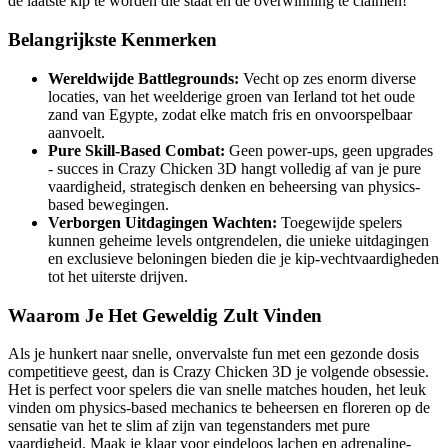
de laatste kip te worden die staat en de overwinning te claimen!
Belangrijkste Kenmerken
Wereldwijde Battlegrounds:
Vecht op zes enorm diverse
locaties, van het weelderige groen van Ierland tot het oude
zand van Egypte, zodat elke match fris en onvoorspelbaar
aanvoelt.
Pure Skill-Based Combat:
Geen power-ups, geen upgrades
- succes in Crazy Chicken 3D hangt volledig af van je pure
vaardigheid, strategisch denken en beheersing van physics-
based bewegingen.
Verborgen Uitdagingen Wachten:
Toegewijde spelers
kunnen geheime levels ontgrendelen, die unieke uitdagingen
en exclusieve beloningen bieden die je kip-vechtvaardigheden
tot het uiterste drijven.
Waarom Je Het Geweldig Zult Vinden
Als je hunkert naar snelle, onvervalste fun met een gezonde dosis
competitieve geest, dan is Crazy Chicken 3D je volgende obsessie.
Het is perfect voor spelers die van snelle matches houden, het leuk
vinden om physics-based mechanics te beheersen en floreren op de
sensatie van het te slim af zijn van tegenstanders met pure
vaardigheid. Maak je klaar voor eindeloos lachen en adrenaline-