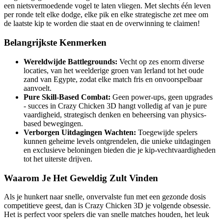
een nietsvermoedende vogel te laten vliegen. Met slechts één leven
per ronde telt elke dodge, elke pik en elke strategische zet mee om
de laatste kip te worden die staat en de overwinning te claimen!
Belangrijkste Kenmerken
Wereldwijde Battlegrounds:
Vecht op zes enorm diverse
locaties, van het weelderige groen van Ierland tot het oude
zand van Egypte, zodat elke match fris en onvoorspelbaar
aanvoelt.
Pure Skill-Based Combat:
Geen power-ups, geen upgrades
- succes in Crazy Chicken 3D hangt volledig af van je pure
vaardigheid, strategisch denken en beheersing van physics-
based bewegingen.
Verborgen Uitdagingen Wachten:
Toegewijde spelers
kunnen geheime levels ontgrendelen, die unieke uitdagingen
en exclusieve beloningen bieden die je kip-vechtvaardigheden
tot het uiterste drijven.
Waarom Je Het Geweldig Zult Vinden
Als je hunkert naar snelle, onvervalste fun met een gezonde dosis
competitieve geest, dan is Crazy Chicken 3D je volgende obsessie.
Het is perfect voor spelers die van snelle matches houden, het leuk