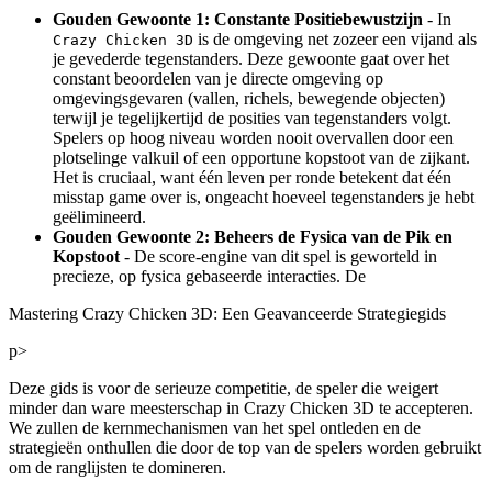
Gouden Gewoonte 1: Constante Positiebewustzijn
- In
is de omgeving net zozeer een vijand als
Crazy Chicken 3D
je gevederde tegenstanders. Deze gewoonte gaat over het
constant beoordelen van je directe omgeving op
omgevingsgevaren (vallen, richels, bewegende objecten)
terwijl je tegelijkertijd de posities van tegenstanders volgt.
Spelers op hoog niveau worden nooit overvallen door een
plotselinge valkuil of een opportune kopstoot van de zijkant.
Het is cruciaal, want één leven per ronde betekent dat één
misstap game over is, ongeacht hoeveel tegenstanders je hebt
geëlimineerd.
Gouden Gewoonte 2: Beheers de Fysica van de Pik en
Kopstoot
- De score-engine van dit spel is geworteld in
precieze, op fysica gebaseerde interacties. De
Mastering Crazy Chicken 3D: Een Geavanceerde Strategiegids
p>
Deze gids is voor de serieuze competitie, de speler die weigert
minder dan ware meesterschap in Crazy Chicken 3D te accepteren.
We zullen de kernmechanismen van het spel ontleden en de
strategieën onthullen die door de top van de spelers worden gebruikt
om de ranglijsten te domineren.