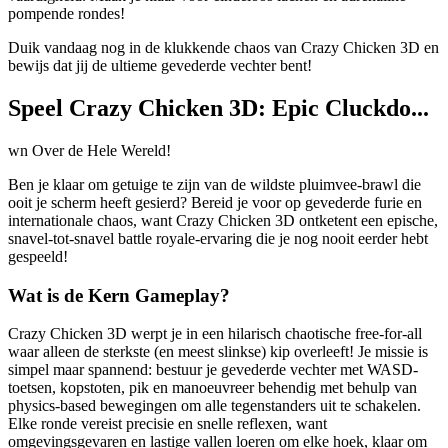
pompende rondes!
Duik vandaag nog in de klukkende chaos van Crazy Chicken 3D en
bewijs dat jij de ultieme gevederde vechter bent!
Speel Crazy Chicken 3D: Epic Cluckdo...
wn Over de Hele Wereld!
Ben je klaar om getuige te zijn van de wildste pluimvee-brawl die
ooit je scherm heeft gesierd? Bereid je voor op gevederde furie en
internationale chaos, want Crazy Chicken 3D ontketent een epische,
snavel-tot-snavel battle royale-ervaring die je nog nooit eerder hebt
gespeeld!
Wat is de Kern Gameplay?
Crazy Chicken 3D werpt je in een hilarisch chaotische free-for-all
waar alleen de sterkste (en meest slinkse) kip overleeft! Je missie is
simpel maar spannend: bestuur je gevederde vechter met WASD-
toetsen, kopstoten, pik en manoeuvreer behendig met behulp van
physics-based bewegingen om alle tegenstanders uit te schakelen.
Elke ronde vereist precisie en snelle reflexen, want
omgevingsgevaren en lastige vallen loeren om elke hoek, klaar om