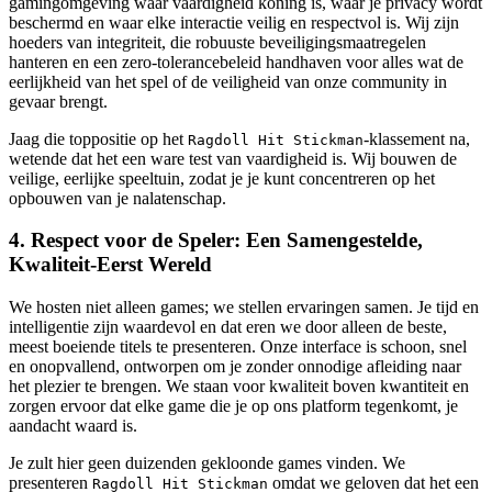
gamingomgeving waar vaardigheid koning is, waar je privacy wordt
beschermd en waar elke interactie veilig en respectvol is. Wij zijn
hoeders van integriteit, die robuuste beveiligingsmaatregelen
hanteren en een zero-tolerancebeleid handhaven voor alles wat de
eerlijkheid van het spel of de veiligheid van onze community in
gevaar brengt.
Jaag die toppositie op het
-klassement na,
Ragdoll Hit Stickman
wetende dat het een ware test van vaardigheid is. Wij bouwen de
veilige, eerlijke speeltuin, zodat je je kunt concentreren op het
opbouwen van je nalatenschap.
4. Respect voor de Speler: Een Samengestelde,
Kwaliteit-Eerst Wereld
We hosten niet alleen games; we stellen ervaringen samen. Je tijd en
intelligentie zijn waardevol en dat eren we door alleen de beste,
meest boeiende titels te presenteren. Onze interface is schoon, snel
en onopvallend, ontworpen om je zonder onnodige afleiding naar
het plezier te brengen. We staan voor kwaliteit boven kwantiteit en
zorgen ervoor dat elke game die je op ons platform tegenkomt, je
aandacht waard is.
Je zult hier geen duizenden gekloonde games vinden. We
presenteren
omdat we geloven dat het een
Ragdoll Hit Stickman