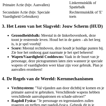
Linkermuisklik of
Primaire Actie (bijv. Aanvallen)
Spatiebalk
Secundaire Actie (bijv. Speciale
Rechtermuisklik of 'E'
Vaardigheid Gebruiken)
toets
3. Het Lezen van het Slagveld: Jouw Scherm (HUD)
Gezondheidsbalk:
Meestal in de linkerbovenhoek, deze
toont je resterende leven. Houd het in de gaten - als het leeg
is, is je spel voorbij!
Score:
Meestal rechtsboven, deze houdt je huidige punten bij.
Zie hoe het omhoog gaat naarmate je het spel beheerst!
Wapen/Vaardigheid Cooldowns:
Vaak in de buurt van je
personage, deze pictogrammen laten zien wanneer je speciale
wapens of vaardigheden weer klaar zijn voor gebruik. Plan je
aanvallen eromheen!
4. De Regels van de Wereld: Kernmechanismen
Vechtsysteem:
"Val vijanden aan door dichtbij te komen en je
primaire aanval te gebruiken. Verschillende wapens hebben
verschillende aanvalspatronen en schade-uitvoer!"
Ragdoll Fysica:
"Je personage en tegenstanders zullen
reageren op treffers met ragdoll-fysica. Gebruik dit in je