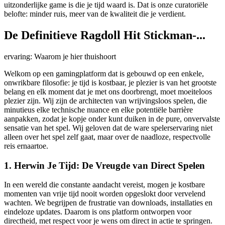
uitzonderlijke game is die je tijd waard is. Dat is onze curatoriële
belofte: minder ruis, meer van de kwaliteit die je verdient.
De Definitieve Ragdoll Hit Stickman-...
ervaring: Waarom je hier thuishoort
Welkom op een gamingplatform dat is gebouwd op een enkele,
onwrikbare filosofie: je tijd is kostbaar, je plezier is van het grootste
belang en elk moment dat je met ons doorbrengt, moet moeiteloos
plezier zijn. Wij zijn de architecten van wrijvingsloos spelen, die
minutieus elke technische nuance en elke potentiële barrière
aanpakken, zodat je kopje onder kunt duiken in de pure, onvervalste
sensatie van het spel. Wij geloven dat de ware spelerservaring niet
alleen over het spel zelf gaat, maar over de naadloze, respectvolle
reis ernaartoe.
1. Herwin Je Tijd: De Vreugde van Direct Spelen
In een wereld die constante aandacht vereist, mogen je kostbare
momenten van vrije tijd nooit worden opgeslokt door vervelend
wachten. We begrijpen de frustratie van downloads, installaties en
eindeloze updates. Daarom is ons platform ontworpen voor
directheid, met respect voor je wens om direct in actie te springen.