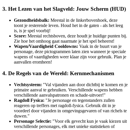
3. Het Lezen van het Slagveld: Jouw Scherm (HUD)
Gezondheidsbalk:
Meestal in de linkerbovenhoek, deze
toont je resterende leven. Houd het in de gaten - als het leeg
is, is je spel voorbij!
Score:
Meestal rechtsboven, deze houdt je huidige punten bij.
Zie hoe het omhoog gaat naarmate je het spel beheerst!
Wapen/Vaardigheid Cooldowns:
Vaak in de buurt van je
personage, deze pictogrammen laten zien wanneer je speciale
wapens of vaardigheden weer klaar zijn voor gebruik. Plan je
aanvallen eromheen!
4. De Regels van de Wereld: Kernmechanismen
Vechtsysteem:
"Val vijanden aan door dichtbij te komen en je
primaire aanval te gebruiken. Verschillende wapens hebben
verschillende aanvalspatronen en schade-uitvoer!"
Ragdoll Fysica:
"Je personage en tegenstanders zullen
reageren op treffers met ragdoll-fysica. Gebruik dit in je
voordeel door vijanden in omgevingsgevaren of van richels te
duwen."
Personage Selectie:
"Voor elk gevecht kun je vaak kiezen uit
verschillende personages, elk met unieke statistieken of