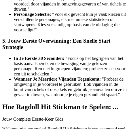
voordeel door vijanden in omgevingsgevaren of van richels te
duwen."
Personage Selectie:
"Voor elk gevecht kun je vaak kiezen uit
verschillende personages, elk met unieke statistieken of
startwapens. Kies verstandig op basis van de uitdaging die
voor je ligt!"
5. Jouw Eerste Overwinning: Een Snelle Start
Strategie
In Je Eerste 30 Seconden:
"Focus op het begrijpen van het
basis aanvalsbereik en de beweging van je gekozen
personage. Ren niet in groepen vijanden; probeer ze een voor
een uit te schakelen."
Wanneer Je Meerdere Vijanden Tegenkomt:
"Probeer de
omgeving in je voordeel te gebruiken. Lok vijanden in de
buurt van richels of obstakels en gebruik je aanvallen om ze in
gevaar te duwen, waardoor je je eigen gezondheid spaart."
Hoe Ragdoll Hit Stickman te Spelen: ...
Jouw Complete Eerste-Keer Gids
Welkom, nieuwe speler! Ragdoll Hit Stickman is een spannend spel