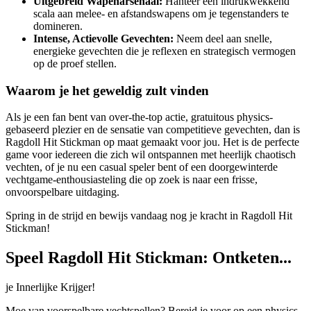
Uitgebreid Wapenarsenaal:
Hanteer een indrukwekkend
scala aan melee- en afstandswapens om je tegenstanders te
domineren.
Intense, Actievolle Gevechten:
Neem deel aan snelle,
energieke gevechten die je reflexen en strategisch vermogen
op de proef stellen.
Waarom je het geweldig zult vinden
Als je een fan bent van over-the-top actie, gratuitous physics-
gebaseerd plezier en de sensatie van competitieve gevechten, dan is
Ragdoll Hit Stickman op maat gemaakt voor jou. Het is de perfecte
game voor iedereen die zich wil ontspannen met heerlijk chaotisch
vechten, of je nu een casual speler bent of een doorgewinterde
vechtgame-enthousiasteling die op zoek is naar een frisse,
onvoorspelbare uitdaging.
Spring in de strijd en bewijs vandaag nog je kracht in Ragdoll Hit
Stickman!
Speel Ragdoll Hit Stickman: Ontketen...
je Innerlijke Krijger!
Moe van voorspelbare vechtspellen? Bereid je voor op een physics-