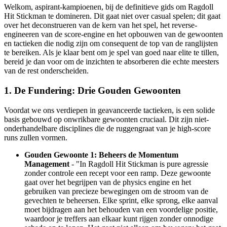
Welkom, aspirant-kampioenen, bij de definitieve gids om Ragdoll
Hit Stickman te domineren. Dit gaat niet over casual spelen; dit gaat
over het deconstrueren van de kern van het spel, het reverse-
engineeren van de score-engine en het opbouwen van de gewoonten
en tactieken die nodig zijn om consequent de top van de ranglijsten
te bereiken. Als je klaar bent om je spel van goed naar elite te tillen,
bereid je dan voor om de inzichten te absorberen die echte meesters
van de rest onderscheiden.
1. De Fundering: Drie Gouden Gewoonten
Voordat we ons verdiepen in geavanceerde tactieken, is een solide
basis gebouwd op onwrikbare gewoonten cruciaal. Dit zijn niet-
onderhandelbare disciplines die de ruggengraat van je high-score
runs zullen vormen.
Gouden Gewoonte 1: Beheers de Momentum
Management
- "In Ragdoll Hit Stickman is pure agressie
zonder controle een recept voor een ramp. Deze gewoonte
gaat over het begrijpen van de physics engine en het
gebruiken van precieze bewegingen om de stroom van de
gevechten te beheersen. Elke sprint, elke sprong, elke aanval
moet bijdragen aan het behouden van een voordelige positie,
waardoor je treffers aan elkaar kunt rijgen zonder onnodige