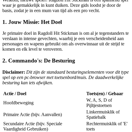
waar je gemakkelijk in kunt duiken. Deze gids loodst je door de
basis, zodat je in een mum van tijd als een pro vecht.
1. Jouw Missie: Het Doel
Je primaire doel in Ragdoll Hit Stickman is om al je tegenstanders te
verslaan in intense gevechten, waarbij je een verscheidenheid aan
personages en wapens gebruikt om als overwinnaar uit de strijd te
komen en elk level te veroveren.
2. Commando's: De Besturing
Disclaimer:
Dit zijn de standaard besturingselementen voor dit type
spel op een pc-browser met toetsenbord/muis. De daadwerkelijke
besturing kan iets afwijken.
Actie / Doel
Toets(en) / Gebaar
W, A, S, D of
Hoofdbeweging
Pijltjestoetsen
Linkermuisklik of
Primaire Actie (bijv. Aanvallen)
Spatiebalk
Secundaire Actie (bijv. Speciale
Rechtermuisklik of 'E'
Vaardigheid Gebruiken)
toets