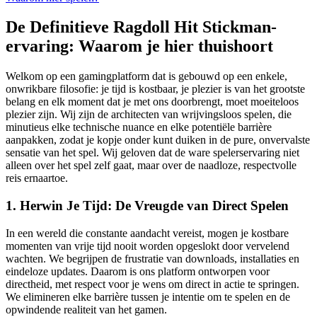
De Definitieve Ragdoll Hit Stickman-
ervaring: Waarom je hier thuishoort
Welkom op een gamingplatform dat is gebouwd op een enkele,
onwrikbare filosofie: je tijd is kostbaar, je plezier is van het grootste
belang en elk moment dat je met ons doorbrengt, moet moeiteloos
plezier zijn. Wij zijn de architecten van wrijvingsloos spelen, die
minutieus elke technische nuance en elke potentiële barrière
aanpakken, zodat je kopje onder kunt duiken in de pure, onvervalste
sensatie van het spel. Wij geloven dat de ware spelerservaring niet
alleen over het spel zelf gaat, maar over de naadloze, respectvolle
reis ernaartoe.
1. Herwin Je Tijd: De Vreugde van Direct Spelen
In een wereld die constante aandacht vereist, mogen je kostbare
momenten van vrije tijd nooit worden opgeslokt door vervelend
wachten. We begrijpen de frustratie van downloads, installaties en
eindeloze updates. Daarom is ons platform ontworpen voor
directheid, met respect voor je wens om direct in actie te springen.
We elimineren elke barrière tussen je intentie om te spelen en de
opwindende realiteit van het gamen.