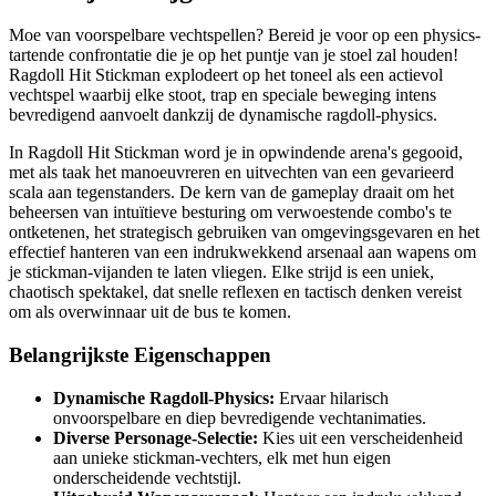
Moe van voorspelbare vechtspellen? Bereid je voor op een physics-
tartende confrontatie die je op het puntje van je stoel zal houden!
Ragdoll Hit Stickman explodeert op het toneel als een actievol
vechtspel waarbij elke stoot, trap en speciale beweging intens
bevredigend aanvoelt dankzij de dynamische ragdoll-physics.
In Ragdoll Hit Stickman word je in opwindende arena's gegooid,
met als taak het manoeuvreren en uitvechten van een gevarieerd
scala aan tegenstanders. De kern van de gameplay draait om het
beheersen van intuïtieve besturing om verwoestende combo's te
ontketenen, het strategisch gebruiken van omgevingsgevaren en het
effectief hanteren van een indrukwekkend arsenaal aan wapens om
je stickman-vijanden te laten vliegen. Elke strijd is een uniek,
chaotisch spektakel, dat snelle reflexen en tactisch denken vereist
om als overwinnaar uit de bus te komen.
Belangrijkste Eigenschappen
Dynamische Ragdoll-Physics:
Ervaar hilarisch
onvoorspelbare en diep bevredigende vechtanimaties.
Diverse Personage-Selectie:
Kies uit een verscheidenheid
aan unieke stickman-vechters, elk met hun eigen
onderscheidende vechtstijl.