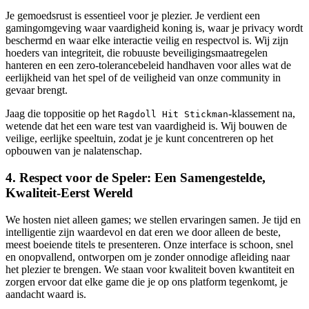
Je gemoedsrust is essentieel voor je plezier. Je verdient een
gamingomgeving waar vaardigheid koning is, waar je privacy wordt
beschermd en waar elke interactie veilig en respectvol is. Wij zijn
hoeders van integriteit, die robuuste beveiligingsmaatregelen
hanteren en een zero-tolerancebeleid handhaven voor alles wat de
eerlijkheid van het spel of de veiligheid van onze community in
gevaar brengt.
Jaag die toppositie op het
-klassement na,
Ragdoll Hit Stickman
wetende dat het een ware test van vaardigheid is. Wij bouwen de
veilige, eerlijke speeltuin, zodat je je kunt concentreren op het
opbouwen van je nalatenschap.
4. Respect voor de Speler: Een Samengestelde,
Kwaliteit-Eerst Wereld
We hosten niet alleen games; we stellen ervaringen samen. Je tijd en
intelligentie zijn waardevol en dat eren we door alleen de beste,
meest boeiende titels te presenteren. Onze interface is schoon, snel
en onopvallend, ontworpen om je zonder onnodige afleiding naar
het plezier te brengen. We staan voor kwaliteit boven kwantiteit en
zorgen ervoor dat elke game die je op ons platform tegenkomt, je
aandacht waard is.