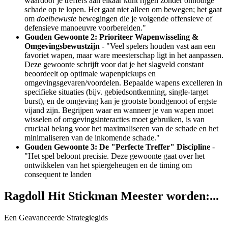
waardoor je treffers aan elkaar kunt rijgen zonder onnodige
schade op te lopen. Het gaat niet alleen om bewegen; het gaat
om
doelbewuste
bewegingen die je volgende offensieve of
defensieve manoeuvre voorbereiden."
Gouden Gewoonte 2: Prioriteer Wapenwisseling &
Omgevingsbewustzijn
- "Veel spelers houden vast aan een
favoriet wapen, maar ware meesterschap ligt in het aanpassen.
Deze gewoonte schrijft voor dat je het slagveld constant
beoordeelt op optimale wapenpickups en
omgevingsgevaren/voordelen. Bepaalde wapens excelleren in
specifieke situaties (bijv. gebiedsontkenning, single-target
burst), en de omgeving kan je grootste bondgenoot of ergste
vijand zijn. Begrijpen waar en wanneer je van wapen moet
wisselen of omgevingsinteracties moet gebruiken, is van
cruciaal belang voor het maximaliseren van de schade en het
minimaliseren van de inkomende schade."
Gouden Gewoonte 3: De "Perfecte Treffer" Discipline
-
"Het spel beloont precisie. Deze gewoonte gaat over het
ontwikkelen van het spiergeheugen en de timing om
consequent te landen
Ragdoll Hit Stickman Meester worden:...
Een Geavanceerde Strategiegids