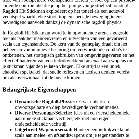
tartende confrontatie die je op het puntje van je stoel zal houden!
Ragdoll Hit Stickman explodeert op het toneel als een actievol
vechtspel waarbij elke stoot, trap en speciale beweging intens
bevredigend aanvoelt dankzij de dynamische ragdoll-physics.
In Ragdoll Hit Stickman word je in opwindende arena's gegooid,
met als taak het manoeuvreren en uitvechten van een gevarieerd
scala aan tegenstanders. De kern van de gameplay draait om het
beheersen van intuïtieve besturing om verwoestende combo's te
ontketenen, het strategisch gebruiken van omgevingsgevaren en het
effectief hanteren van een indrukwekkend arsenaal aan wapens om
je stickman-vijanden te laten vliegen. Elke strijd is een uniek,
chaotisch spektakel, dat snelle reflexen en tactisch denken vereist
om als overwinnaar uit de bus te komen.
Belangrijkste Eigenschappen
Dynamische Ragdoll-Physics:
Ervaar hilarisch
onvoorspelbare en diep bevredigende vechtanimaties.
Diverse Personage-Selectie:
Kies uit een verscheidenheid
aan unieke stickman-vechters, elk met hun eigen
onderscheidende vechtstijl.
Uitgebreid Wapenarsenaal:
Hanteer een indrukwekkend
scala aan melee- en afstandswapens om je tegenstanders te