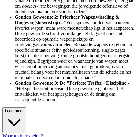
schade op te lopen. Het gaat niet alleen om bewegen; het gaat
om
doelbewuste
bewegingen die je volgende offensieve of
defensieve manoeuvre voorbereiden."
Gouden Gewoonte 2: Prioriteer Wapenwisseling &
Omgevingsbewustzijn
- "Veel spelers houden vast aan een
favoriet wapen, maar ware meesterschap ligt in het aanpassen.
Deze gewoonte schrijft voor dat je het slagveld constant
beoordeelt op optimale wapenpickups en
omgevingsgevaren/voordelen. Bepaalde wapens excelleren in
specifieke situaties (bijv. gebiedsontkenning, single-target
burst), en de omgeving kan je grootste bondgenoot of ergste
vijand zijn. Begrijpen waar en wanneer je van wapen moet
wisselen of omgevingsinteracties moet gebruiken, is van
cruciaal belang voor het maximaliseren van de schade en het
minimaliseren van de inkomende schade."
Gouden Gewoonte 3: De "Perfecte Treffer" Discipline
-
"Het spel beloont precisie. Deze gewoonte gaat over het
ontwikkelen van het spiergeheugen en de timing om
consequent te landen
Lees meer
Waarom hier spelen?