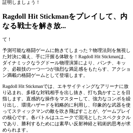
証明しましょう！
Ragdoll Hit Stickmanをプレイして、内
なる戦士を解き放...
て！
予測可能な格闘ゲームに飽きてしまった？物理法則を無視し
た対決に備え、手に汗握る体験を！Ragdoll Hit Stickmanは、
ダイナミックなラグドール物理演算により、パンチ、キッ
ク、必殺技の一つ一つが強烈な満足感をもたらす、アクショ
ン満載の格闘ゲームとして登場します。
Ragdoll Hit Stickmanでは、エキサイティングなアリーナに放
り込まれ、多様な対戦相手を出し抜き、打ち負かすことを目
指します。直感的な操作をマスターして、強力なコンボを繰
り出し、環境ハザードを戦略的に利用し、印象的な武器を使
ってスティックマンの敵を吹き飛ばすことが、ゲームプレイ
の核心です。各バトルはユニークで混沌としたスペクタクル
であり、勝利するためには素早い反射神経と戦術的思考が求
められます。