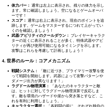
体力バー：
通常は左上に表示され、残りの体力を示し
ます。常に確認しましょう。空になるとゲームオーバ
ーです！
スコア：
通常は右上に表示され、現在のポイントを追
跡します。ゲームをマスターするにつれて上がってい
くのを確認しましょう！
武器/アビリティのクールダウン：
プレイヤーキャラク
ターの近くに表示されることが多く、特殊武器やアビ
リティが再び使用可能になるタイミングを示します。
攻撃はこれらを考慮して計画しましょう！
4. 世界のルール：コアメカニズム
戦闘システム：
「敵に近づき、プライマリー攻撃を使
って戦闘を開始します。武器によって攻撃パターンや
ダメージ出力が異なります！」
ラグドール物理演算：
「あなたのキャラクターと敵
は、ヒットに対してラグドール物理演算で反応しま
す。敵を環境のハザードや崖から突き落とすなど、こ
れを有利に利用しましょう。」
キャラクター選択：
「各戦闘の前に、それぞれ独自の