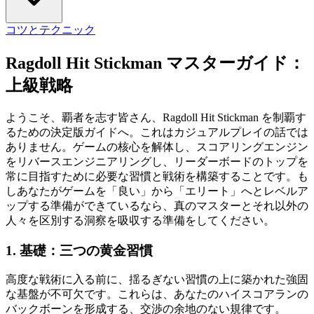
コツとテクニック
Ragdoll Hit Stickman マスターガイド：
上級戦略
ようこそ、覇者を志す皆さん、Ragdoll Hit Stickman を制覇す
るための決定版ガイドへ。これはカジュアルプレイの話では
ありません。ゲームの核心を解体し、スコアリングエンジン
をリバースエンジニアリングし、リーダーボードのトップを
常に目指すために必要な習慣と戦術を構築することです。も
しあなたがゲームを「良い」から「エリート」へとレベルア
ップする準備ができているなら、真のマスターとそれ以外の
人々を区別する洞察を吸収する準備をしてください。
1. 基礎：三つの黄金習慣
高度な戦術に入る前に、揺るぎない習慣の上に築かれた強固
な基盤が不可欠です。これらは、あなたのハイスコアランの
バックボーンを形成する、交渉の余地のない規律です。