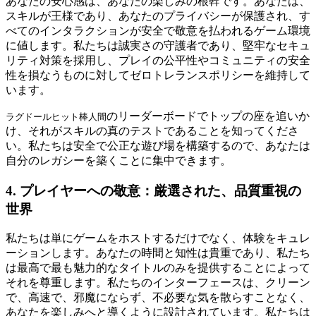
あなたの安心感は、あなたの楽しみの根幹です。あなたは、
スキルが王様であり、あなたのプライバシーが保護され、す
べてのインタラクションが安全で敬意を払われるゲーム環境
に値します。私たちは誠実さの守護者であり、堅牢なセキュ
リティ対策を採用し、プレイの公平性やコミュニティの安全
性を損なうものに対してゼロトレランスポリシーを維持して
います。
のリーダーボードでトップの座を追いか
ラグドールヒット棒人間
け、それがスキルの真のテストであることを知ってくださ
い。私たちは安全で公正な遊び場を構築するので、あなたは
自分のレガシーを築くことに集中できます。
4. プレイヤーへの敬意：厳選された、品質重視の
世界
私たちは単にゲームをホストするだけでなく、体験をキュレ
ーションします。あなたの時間と知性は貴重であり、私たち
は最高で最も魅力的なタイトルのみを提供することによって
それを尊重します。私たちのインターフェースは、クリーン
で、高速で、邪魔にならず、不必要な気を散らすことなく、
あなたを楽しみへと導くように設計されています。私たちは