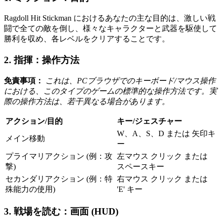
Ragdoll Hit Stickman におけるあなたの主な目的は、激しい戦
闘で全ての敵を倒し、様々なキャラクターと武器を駆使して
勝利を収め、各レベルをクリアすることです。
2. 指揮：操作方法
免責事項：
これは、PCブラウザでのキーボード/マウス操作
における、このタイプのゲームの標準的な操作方法です。実
際の操作方法は、若干異なる場合があります。
アクション/目的
キー/ジェスチャー
W、A、S、D または 矢印キ
メイン移動
ー
プライマリアクション (例：攻
左マウス クリック または
撃)
スペースキー
セカンダリアクション (例：特
右マウス クリック または
殊能力の使用)
'E' キー
3. 戦場を読む：画面 (HUD)