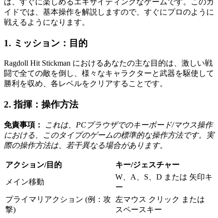
は、すぐに楽しめるエキサイティングなゲームです。このガ
イドでは、基本操作を解説しますので、すぐにプロのように
戦えるようになります。
1. ミッション：目的
Ragdoll Hit Stickman におけるあなたの主な目的は、激しい戦
闘で全ての敵を倒し、様々なキャラクターと武器を駆使して
勝利を収め、各レベルをクリアすることです。
2. 指揮：操作方法
免責事項：
これは、PCブラウザでのキーボード/マウス操作
における、このタイプのゲームの標準的な操作方法です。実
際の操作方法は、若干異なる場合があります。
アクション/目的
キー/ジェスチャー
W、A、S、D または 矢印キ
メイン移動
ー
プライマリアクション (例：攻
左マウス クリック または
撃)
スペースキー