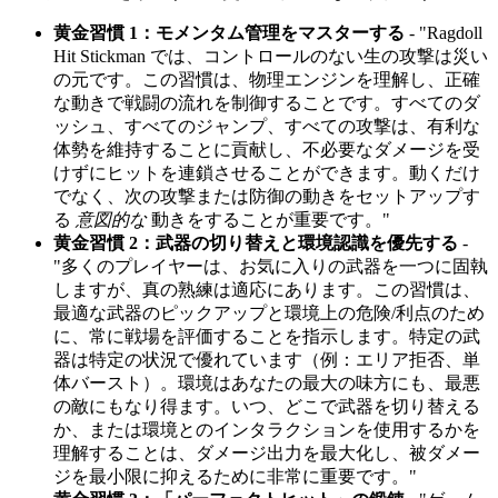
黄金習慣 1：モメンタム管理をマスターする
- "Ragdoll
Hit Stickman では、コントロールのない生の攻撃は災い
の元です。この習慣は、物理エンジンを理解し、正確
な動きで戦闘の流れを制御することです。すべてのダ
ッシュ、すべてのジャンプ、すべての攻撃は、有利な
体勢を維持することに貢献し、不必要なダメージを受
けずにヒットを連鎖させることができます。動くだけ
でなく、次の攻撃または防御の動きをセットアップす
る
意図的な
動きをすることが重要です。"
黄金習慣 2：武器の切り替えと環境認識を優先する
-
"多くのプレイヤーは、お気に入りの武器を一つに固執
しますが、真の熟練は適応にあります。この習慣は、
最適な武器のピックアップと環境上の危険/利点のため
に、常に戦場を評価することを指示します。特定の武
器は特定の状況で優れています（例：エリア拒否、単
体バースト）。環境はあなたの最大の味方にも、最悪
の敵にもなり得ます。いつ、どこで武器を切り替える
か、または環境とのインタラクションを使用するかを
理解することは、ダメージ出力を最大化し、被ダメー
ジを最小限に抑えるために非常に重要です。"