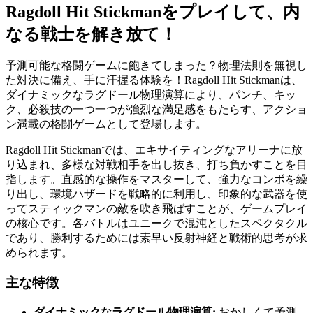
Ragdoll Hit Stickmanをプレイして、内
なる戦士を解き放て！
予測可能な格闘ゲームに飽きてしまった？物理法則を無視し
た対決に備え、手に汗握る体験を！Ragdoll Hit Stickmanは、
ダイナミックなラグドール物理演算により、パンチ、キッ
ク、必殺技の一つ一つが強烈な満足感をもたらす、アクショ
ン満載の格闘ゲームとして登場します。
Ragdoll Hit Stickmanでは、エキサイティングなアリーナに放
り込まれ、多様な対戦相手を出し抜き、打ち負かすことを目
指します。直感的な操作をマスターして、強力なコンボを繰
り出し、環境ハザードを戦略的に利用し、印象的な武器を使
ってスティックマンの敵を吹き飛ばすことが、ゲームプレイ
の核心です。各バトルはユニークで混沌としたスペクタクル
であり、勝利するためには素早い反射神経と戦術的思考が求
められます。
主な特徴
ダイナミックなラグドール物理演算:
おかしくて予測