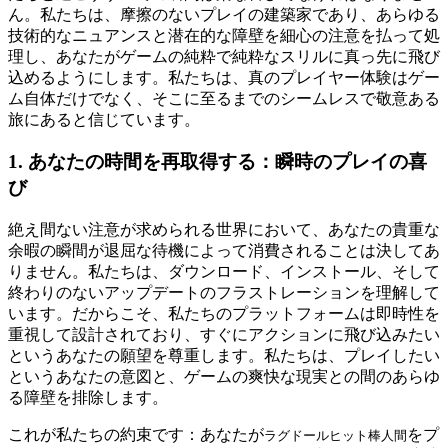
ん。私たちは、摩擦のないプレイの建築家であり、あらゆる
技術的なニュアンスと潜在的な障壁を細心の注意を払って処
理し、あなたがゲームの純粋で純粋なスリルに真っ先に飛び
込めるようにします。私たちは、真のプレイヤー体験はゲー
ム自体だけでなく、そこに至るまでのシームレスで敬意ある
旅にあると信じています。
1. あなたの時間を再取得する：瞬時のプレイの喜
び
絶え間ない注意が求められる世界において、あなたの貴重な
余暇の瞬間が退屈な待機によって消費されることは決してあ
りません。私たちは、ダウンロード、インストール、そして
終わりのないアップデートのフラストレーションを理解して
います。だからこそ、私たちのプラットフォームは即時性を
重視して設計されており、すぐにアクションに飛び込みたい
というあなたの願望を尊重します。私たちは、プレイしたい
というあなたの意図と、ゲームの爽快な現実との間のあらゆ
る障壁を排除します。
これが私たちの約束です：あなたが
をプ
ラグドールヒット棒人間