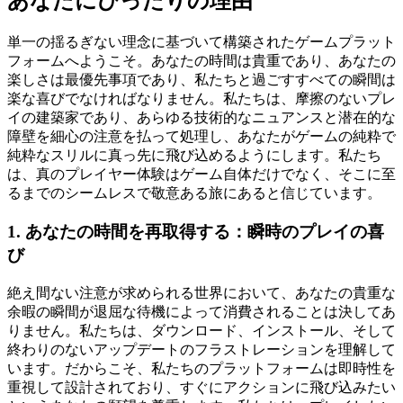
あなたにぴったりの理由
単一の揺るぎない理念に基づいて構築されたゲームプラット
フォームへようこそ。あなたの時間は貴重であり、あなたの
楽しさは最優先事項であり、私たちと過ごすすべての瞬間は
楽な喜びでなければなりません。私たちは、摩擦のないプレ
イの建築家であり、あらゆる技術的なニュアンスと潜在的な
障壁を細心の注意を払って処理し、あなたがゲームの純粋で
純粋なスリルに真っ先に飛び込めるようにします。私たち
は、真のプレイヤー体験はゲーム自体だけでなく、そこに至
るまでのシームレスで敬意ある旅にあると信じています。
1. あなたの時間を再取得する：瞬時のプレイの喜
び
絶え間ない注意が求められる世界において、あなたの貴重な
余暇の瞬間が退屈な待機によって消費されることは決してあ
りません。私たちは、ダウンロード、インストール、そして
終わりのないアップデートのフラストレーションを理解して
います。だからこそ、私たちのプラットフォームは即時性を
重視して設計されており、すぐにアクションに飛び込みたい