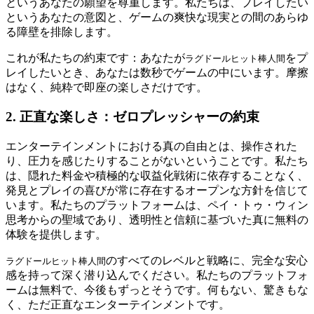
というあなたの願望を尊重します。私たちは、プレイしたい
というあなたの意図と、ゲームの爽快な現実との間のあらゆ
る障壁を排除します。
これが私たちの約束です：あなたが
をプ
ラグドールヒット棒人間
レイしたいとき、あなたは数秒でゲームの中にいます。摩擦
はなく、純粋で即座の楽しさだけです。
2. 正直な楽しさ：ゼロプレッシャーの約束
エンターテインメントにおける真の自由とは、操作された
り、圧力を感じたりすることがないということです。私たち
は、隠れた料金や積極的な収益化戦術に依存することなく、
発見とプレイの喜びが常に存在するオープンな方針を信じて
います。私たちのプラットフォームは、ペイ・トゥ・ウィン
思考からの聖域であり、透明性と信頼に基づいた真に無料の
体験を提供します。
のすべてのレベルと戦略に、完全な安心
ラグドールヒット棒人間
感を持って深く潜り込んでください。私たちのプラットフォ
ームは無料で、今後もずっとそうです。何もない、驚きもな
く、ただ正直なエンターテインメントです。