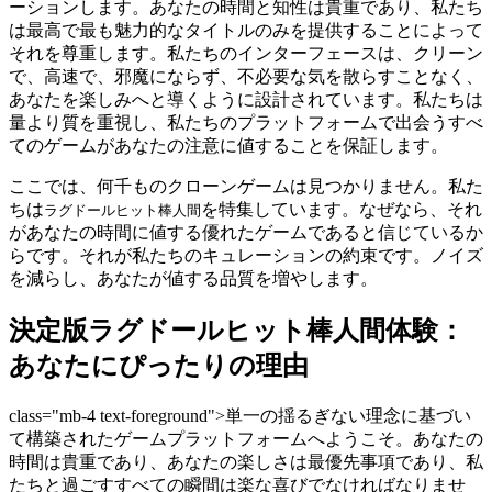
ーションします。あなたの時間と知性は貴重であり、私たち
は最高で最も魅力的なタイトルのみを提供することによって
それを尊重します。私たちのインターフェースは、クリーン
で、高速で、邪魔にならず、不必要な気を散らすことなく、
あなたを楽しみへと導くように設計されています。私たちは
量より質を重視し、私たちのプラットフォームで出会うすべ
てのゲームがあなたの注意に値することを保証します。
ここでは、何千ものクローンゲームは見つかりません。私た
ちは
を特集しています。なぜなら、それ
ラグドールヒット棒人間
があなたの時間に値する優れたゲームであると信じているか
らです。それが私たちのキュレーションの約束です。ノイズ
を減らし、あなたが値する品質を増やします。
決定版ラグドールヒット棒人間体験：
あなたにぴったりの理由
class="mb-4 text-foreground">単一の揺るぎない理念に基づい
て構築されたゲームプラットフォームへようこそ。あなたの
時間は貴重であり、あなたの楽しさは最優先事項であり、私
たちと過ごすすべての瞬間は楽な喜びでなければなりませ