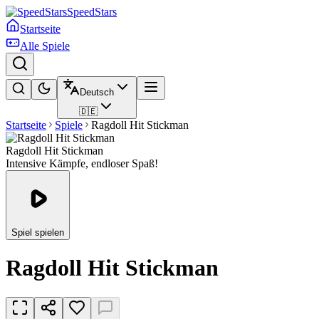
SpeedStars
Startseite
Alle Spiele
Deutsch
🇩🇪
Startseite
Spiele
Ragdoll Hit Stickman
Ragdoll Hit Stickman
Intensive Kämpfe, endloser Spaß!
Spiel spielen
Ragdoll Hit Stickman