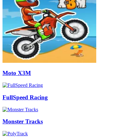
Moto X3M
FullSpeed Racing
Monster Tracks