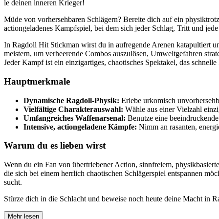
le deinen inneren Krieger!
Müde von vorhersehbaren Schlägern? Bereite dich auf ein physiktrotz
actiongeladenes Kampfspiel, bei dem sich jeder Schlag, Tritt und je
In Ragdoll Hit Stickman wirst du in aufregende Arenen katapultiert 
meistern, um verheerende Combos auszulösen, Umweltgefahren strateg
Jeder Kampf ist ein einzigartiges, chaotisches Spektakel, das schnell
Hauptmerkmale
Dynamische Ragdoll-Physik:
Erlebe urkomisch unvorhersehba
Vielfältige Charakterauswahl:
Wähle aus einer Vielzahl einz
Umfangreiches Waffenarsenal:
Benutze eine beeindruckende
Intensive, actiongeladene Kämpfe:
Nimm an rasanten, energier
Warum du es lieben wirst
Wenn du ein Fan von übertriebener Action, sinnfreiem, physikbasierte
die sich bei einem herrlich chaotischen Schlägerspiel entspannen möc
sucht.
Stürze dich in die Schlacht und beweise noch heute deine Macht in R
Mehr lesen