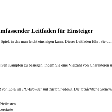
umfassender Leitfaden für Einsteiger
Spiel, in das man leicht einsteigen kann. Dieser Leitfaden führt Sie 
tensiven Kämpfen zu besiegen, indem Sie eine Vielzahl von Charakteren
t von Spiel im PC-Browser mit Tastatur/Maus. Die tatsächliche Steuer
feiltasten
Leertaste