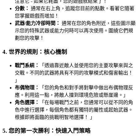
注意它 - 如果它耗盡，您的遊戲就結束了！
分數：
通常在右上角，追蹤您目前的點數。看著它隨著
您掌握遊戲而增加！
武器/能力冷卻時間：
通常在您的角色附近，這些圖示顯
示您的特殊武器或能力何時可以再次使用。圍繞它們規
劃您的攻擊！
4. 世界的規則：核心機制
戰鬥系統：
「透過靠近敵人並使用您的主要攻擊來與之
交戰。不同的武器將具有不同的攻擊模式和傷害輸出！
」
布偶物理：
「您的角色和對手將對擊中做出布偶物理反
應。利用這一點，將敵人撞到環境危險或懸崖邊。」
角色選擇：
「在每場戰鬥之前，您通常可以從不同的角
色中進行選擇，每個角色都有獨特的屬性或起始武器。
根據即將面臨的挑戰明智地選擇！ 」
5. 您的第一次勝利：快速入門策略