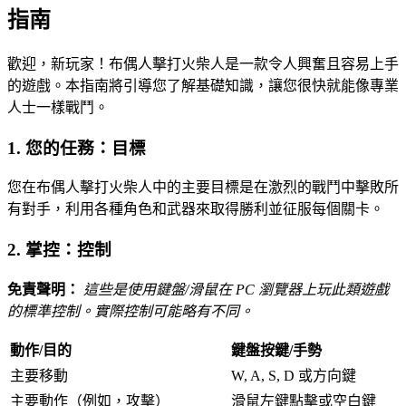
指南
歡迎，新玩家！布偶人擊打火柴人是一款令人興奮且容易上手
的遊戲。本指南將引導您了解基礎知識，讓您很快就能像專業
人士一樣戰鬥。
1. 您的任務：目標
您在布偶人擊打火柴人中的主要目標是在激烈的戰鬥中擊敗所
有對手，利用各種角色和武器來取得勝利並征服每個關卡。
2. 掌控：控制
免責聲明：
這些是使用鍵盤/滑鼠在 PC 瀏覽器上玩此類遊戲
的標準控制。實際控制可能略有不同。
動作/目的
鍵盤按鍵/手勢
主要移動
W, A, S, D 或方向鍵
主要動作（例如，攻擊）
滑鼠左鍵點擊或空白鍵