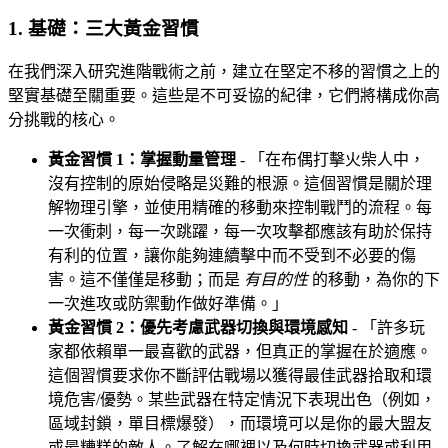
1. 基礎：三大黃金習慣
在我們深入研究進階戰術之前，建立在堅定不移的習慣之上的
堅實基礎至關重要。這些是不可妥協的紀律，它們將構成你高
分挑戰的核心。
黃金習慣 1：掌握動量管理
- 「在布偶打擊火柴人中，
沒有控制的原始侵略是災難的根源。這個習慣是關於理
解物理引擎，並使用精確的移動來控制戰鬥的流程。每
一次衝刺，每一次跳躍，每一次攻擊都應該有助於保持
有利的位置，讓你能夠連續擊中而不受到不必要的傷
害。這不僅僅是移動；而是
有目的性
的移動，為你的下
一次進攻或防禦動作做好準備。」
黃金習慣 2：優先考慮武器切換與環境感知
- 「許多玩
家都依賴單一最喜歡的武器，但真正的掌握在於適應。
這個習慣要求你不斷評估戰場以獲得最佳武器拾取和環
境危害/優勢。某些武器在特定情況下表現出色（例如，
區域封鎖，單目標爆發），而環境可以是你的最大盟友
或最糟糕的敵人。了解在哪裡以及何時切換武器或利用