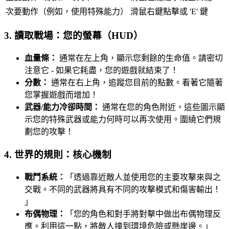
次要動作（例如，使用特殊能力）
滑鼠右鍵點擊或 'E' 鍵
3. 讀取戰場：您的螢幕（HUD）
血量條：
通常在左上角，顯示您剩餘的生命值。請密切
注意它 - 如果它耗盡，您的遊戲就結束了！
分數：
通常在右上角，追蹤您目前的點數。看著它隨著
您掌握遊戲而增加！
武器/能力冷卻時間：
通常在您的角色附近，這些圖示顯
示您的特殊武器或能力何時可以再次使用。圍繞它們規
劃您的攻擊！
4. 世界的規則：核心機制
戰鬥系統：
「透過靠近敵人並使用您的主要攻擊來與之
交戰。不同的武器將具有不同的攻擊模式和傷害輸出！
」
布偶物理：
「您的角色和對手將對擊中做出布偶物理反
應。利用這一點，將敵人撞到環境危險或懸崖邊。」