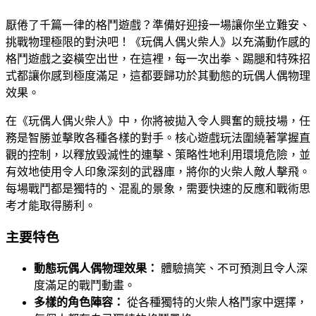
厭倦了千篇一律的格鬥遊戲？準備好迎接一場讓你坐立難安、
挑戰物理極限的對決吧！《玩偶人偶火柴人》以充滿動作感的
格鬥遊戲之姿橫空出世，在這裡，每一次出拳、踢腿和特殊招
式都讓你感到極度滿足，這都要歸功於其動態的玩偶人偶物理
效果。
在《玩偶人偶火柴人》中，你將被拋入令人興奮的競技場，任
務是智勝並擊敗各種各樣的對手。核心遊戲玩法圍繞著掌握直
觀的控制，以釋放毀滅性的連擊、策略性地利用環境危險，並
有效地使用令人印象深刻的武器庫，將你的火柴人敵人擊飛。
每場戰鬥都是獨特的、混亂的景象，需要快速的反應和戰術思
考才能取得勝利。
主要特色
動態玩偶人偶物理效果：
體驗搞笑、不可預測且令人深
度滿足的戰鬥動畫。
多樣的角色陣容：
從各種獨特的火柴人格鬥家中選擇，