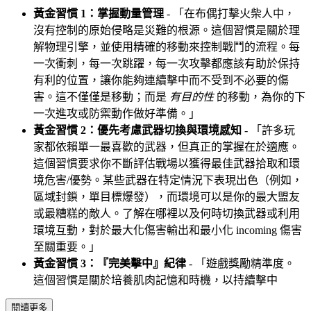
黃金習慣 1：掌握動量管理
- 「在布偶打擊火柴人中，
沒有控制的原始侵略是災難的根源。這個習慣是關於理
解物理引擎，並使用精確的移動來控制戰鬥的流程。每
一次衝刺，每一次跳躍，每一次攻擊都應該有助於保持
有利的位置，讓你能夠連續擊中而不受到不必要的傷
害。這不僅僅是移動；而是
有目的性
的移動，為你的下
一次進攻或防禦動作做好準備。」
黃金習慣 2：優先考慮武器切換與環境感知
- 「許多玩
家都依賴單一最喜歡的武器，但真正的掌握在於適應。
這個習慣要求你不斷評估戰場以獲得最佳武器拾取和環
境危害/優勢。某些武器在特定情況下表現出色（例如，
區域封鎖，單目標爆發），而環境可以是你的最大盟友
或最糟糕的敵人。了解在哪裡以及何時切換武器或利用
環境互動，對於最大化傷害輸出和最小化 incoming 傷害
至關重要。」
黃金習慣 3：『完美擊中』紀律
- 「遊戲獎勵精準度。
這個習慣是關於培養肌肉記憶和時機，以持續擊中
閱讀更多