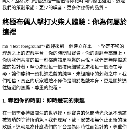
，因為我們相信這是一個值得你花時間的傑出遊戲。這是
柴人
我們的策劃承諾：更少的噪音，更多你應得的品質。
終極布偶人擊打火柴人體驗：你為何屬於
這裡
mb-4 text-foreground">歡迎來到一個建立在單一、堅定不移的
理念之上的遊戲平台：你的時間很寶貴，你的樂趣至高無上，
你與我們共度的每一刻都應該是輕鬆的喜悅。我們是無摩擦遊
戲的設計者，精心處理每一個技術細微之處和每一個潛在障
礙，讓你能夠一頭扎進遊戲的純粹、未經雕琢的刺激之中。我
們相信，真正的玩家體驗不僅僅是關於遊戲本身，更是關於通
往遊戲的無縫、尊重的旅程。
1. 奪回你的時間：即時遊玩的樂趣
在一個需要持續關注的世界裡，你寶貴的休閒時光永遠不應該
被繁瑣的等待所消耗。我們理解下載、安裝和無休止更新的挫
敗感。這就是為什麼我們的平台是為即時性而設計的，尊重你