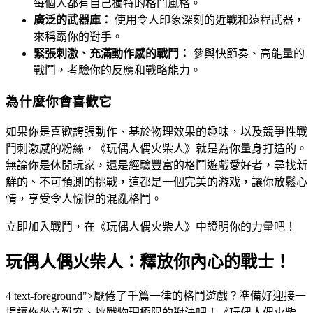
每個人都有自己獨特的格鬥風格。
廣泛的武器庫：
使用令人印象深刻的近戰和遠程武器，
來稱霸你的對手。
緊張刺激、充滿動作感的戰鬥：
參與快節奏、高能量的
戰鬥，考驗你的反應和戰略能力。
為什麼你會喜歡它
如果你是喜歡誇張動作、基於物理效果的趣味，以及競爭性戰
鬥刺激感的粉絲，《玩偶人偶火柴人》就是為你量身打造的。
無論你是休閒玩家，還是經驗豐富的格鬥遊戲愛好者，尋找新
鮮的、不可預測的挑戰，這都是一個完美的游戏，讓你放鬆心
情，享受令人愉悅的混亂格鬥。
立即加入戰鬥，在《玩偶人偶火柴人》中證明你的力量吧！
玩偶人偶火柴人：釋放你內心的戰士！
4 text-foreground">厭倦了千篇一律的格鬥遊戲？準備好迎接一
場讓你坐立難安、挑戰物理極限的對決吧！《玩偶人偶火柴