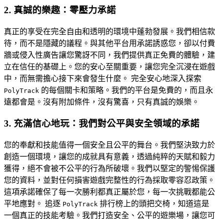
2. 真誠的樂趣：零壓力承諾
真正的享受在完全自由和透明的環境中蓬勃發展。我們相信款
待，而不是隱藏的議程。與其他平台用承諾誘惑您，卻以付費
牆或侵入性廣告讓您驚訝不同，我們提供真正免費的體驗，建
立在信任的基礎上。您的安心至關重要，讓您完全沉浸在遊戲
中，而無需擔心接下來會發生什麼。 完全安心地深入探索
的每個關卡和策略。我們的平台是免費的，而且永
PolyTrack
遠都會是。沒有附加條件，沒有驚喜，只有真誠的娛樂。
3. 充滿信心地玩：我們對公平與安全領域的承諾
您的奉獻和技能值得一個安全且公平的舞台。我們堅決致力於
創造一個環境，讓您的成就具有意義，透過純粹的天賦和毅力
獲得，絕不會被不公平的行為所破壞。我們以堅定的警惕保護
您的資料，並對任何損害遊戲完整性的行為採取零容忍政策。
這項承諾確保了每一次勝利都真正屬於您，每一次挑戰都能公
平地應對。 追逐
排行榜上的頭把交椅，知道這是
PolyTrack
一個真正的技能考驗。我們打造安全、公平的遊樂場，讓您可