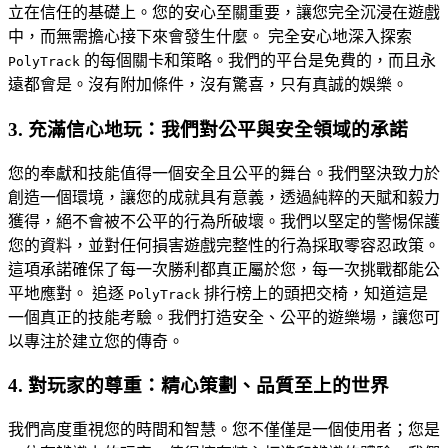
立在信任的基礎上。您的安心至關重要，讓您完全沉浸在遊戲
中，而無需擔心接下來會發生什麼。 完全安心地深入探索
的每個關卡和策略。我們的平台是免費的，而且永
PolyTrack
遠都會是。沒有附加條件，沒有驚喜，只有真誠的娛樂。
3. 充滿信心地玩：我們對公平與安全領域的承諾
您的奉獻和技能值得一個安全且公平的舞台。我們堅決致力於
創造一個環境，讓您的成就具有意義，透過純粹的天賦和毅力
獲得，絕不會被不公平的行為所破壞。我們以堅定的警惕保護
您的資料，並對任何損害遊戲完整性的行為採取零容忍政策。
這項承諾確保了每一次勝利都真正屬於您，每一次挑戰都能公
平地應對。 追逐
排行榜上的頭把交椅，知道這是
PolyTrack
一個真正的技能考驗。我們打造安全、公平的遊樂場，讓您可
以專注於建立您的傳奇。
4. 對玩家的尊重：精心策劃、品質至上的世界
我們高度重視您的時間和智慧。您不僅僅是一個使用者；您是