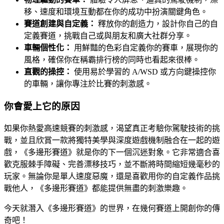
移、速度和環境互動都在你的成功中扮演關鍵角色。
賽道創建與自定義：
釋放你的創造力，設計你自己的自
定義賽道，挑戰自己或與朋友和廣大社群分享。
車輛個性化：
用鮮豔的色彩自定義你的賽車，展現你的
風格，確保你在稱霸排行榜的同時也看起來很棒。
直觀的操控：
使用易於學習的 A/WSD 或方向鍵操控你
的車輛，讓你專注於比賽的刺激感。
你會愛上它的原因
如果你熱愛高速競賽的刺激感，渴望真正考驗你駕駛技術的挑
戰，並且欣賞一款將獨特美學與深度遊戲機制融合在一起的遊
戲，《多邊形賽道》就是你的下一個沉迷對象。它非常適合喜
歡克服棘手障礙、完善漂移技巧，並不斷將時間縮短幾毫秒的
玩家。無論你是單人速度惡魔，還是喜歡用你的自定義作品挑
戰他人，《多邊形賽道》都能提供無盡的刺激樂趣。
今天就潛入《多邊形賽道》的世界，在幾何賽道上開創你的傳
奇吧！