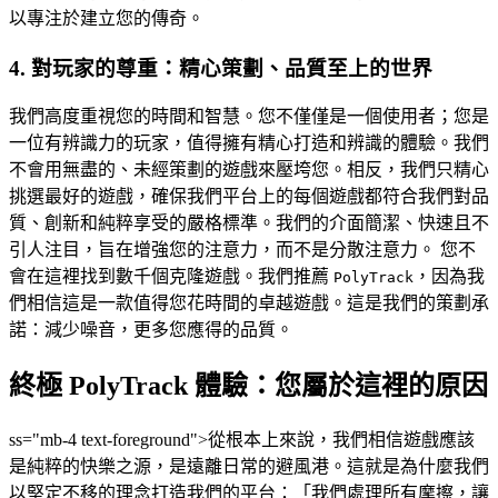
以專注於建立您的傳奇。
4. 對玩家的尊重：精心策劃、品質至上的世界
我們高度重視您的時間和智慧。您不僅僅是一個使用者；您是
一位有辨識力的玩家，值得擁有精心打造和辨識的體驗。我們
不會用無盡的、未經策劃的遊戲來壓垮您。相反，我們只精心
挑選最好的遊戲，確保我們平台上的每個遊戲都符合我們對品
質、創新和純粹享受的嚴格標準。我們的介面簡潔、快速且不
引人注目，旨在增強您的注意力，而不是分散注意力。 您不
會在這裡找到數千個克隆遊戲。我們推薦
，因為我
PolyTrack
們相信這是一款值得您花時間的卓越遊戲。這是我們的策劃承
諾：減少噪音，更多您應得的品質。
終極 PolyTrack 體驗：您屬於這裡的原因
ss="mb-4 text-foreground">從根本上來說，我們相信遊戲應該
是純粹的快樂之源，是遠離日常的避風港。這就是為什麼我們
以堅定不移的理念打造我們的平台：「我們處理所有摩擦，讓