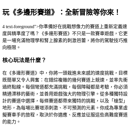
玩《多邊形賽道》：全新冒險等你來！
4 text-foreground">你準備好在挑戰想像力的賽道上重新定義速
度與精準度了嗎？《多邊形賽道》不只是一款賽車遊戲，它更
是一場充滿物理學和腎上腺素的刺激芭蕾，將你的駕駛技巧推
向極限。
核心玩法是什麼？
在《多邊形賽道》中，你將一頭栽進未來感的速度挑戰，目標
既簡單又令人興奮：在錯綜複雜的幾何賽道上競速，並率先衝
過終點線。每個彎道都充滿挑戰，每個障礙都是考驗，你必須
精通漂移的藝術，並善用遊戲強大的物理引擎。從多種獨特設
計的賽道中選擇，每條賽道都帶來獨特的挑戰，以及「槍型」
地形，為每場比賽增添刺激、不可預測的元素。你成為專業虛
擬賽車手的旅程，取決於你適應、反應並征服這些高難度賽道
的能力。