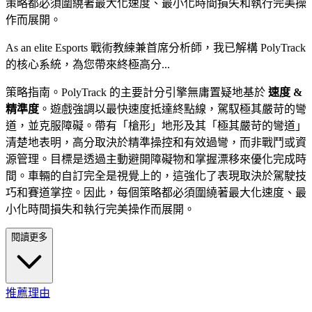
策略都必須圍繞著最大化速度、最小化時間損失和執行完美操
作而展開。
As an elite Esports 戰術教練兼首席分析師，我已解構 PolyTrack
的核心系統，為您帶來終極高分...
策略指南。PolyTrack 的主要計分引擎無庸置疑地基於
速度 &
精準度
。遊戲強調以最快速度抵達終點線，駕馭極其嚴苛的彎
道，並克服障礙。帶有「槍形」地形及其「極其嚴苛的彎道」
清楚地表明，高分取決於精準操控和有效過彎，而非戰鬥或資
源管理。目標是透過主動避開障礙物和掌握漂移來優化完成時
間。車輛的自訂完全是視覺上的，這強化了表現取決於駕駛技
巧和賽道掌控。因此，每個策略都必須圍繞著最大化速度、最
小化時間損失和執行完美操作而展開。
閱讀更多
推薦理由