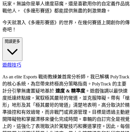
玩家。無論你是單人速度惡魔，還是喜歡用你的自定義作品挑
戰他人，《多邊形賽道》都能提供無盡的刺激樂趣。
今天就潛入《多邊形賽道》的世界，在幾何賽道上開創你的傳
奇吧！
閱讀更多
遊戲技巧
As an elite Esports 戰術教練兼首席分析師，我已解構 PolyTrack
的核心系統，為您帶來終極高分策略指南。PolyTrack 的主要
計分引擎無庸置疑地基於
速度 & 精準度
。遊戲強調以最快速
度抵達終點線，駕馭極其嚴苛的彎道，並克服障礙。帶有「槍
形」地形及其「極其嚴苛的彎道」清楚地表明，高分取決於精
準操控和有效過彎，而非戰鬥或資源管理。目標是透過主動避
開障礙物和掌握漂移來優化完成時間。車輛的自訂完全是視覺
上的，這強化了表現取決於駕駛技巧和賽道掌控。因此，每個