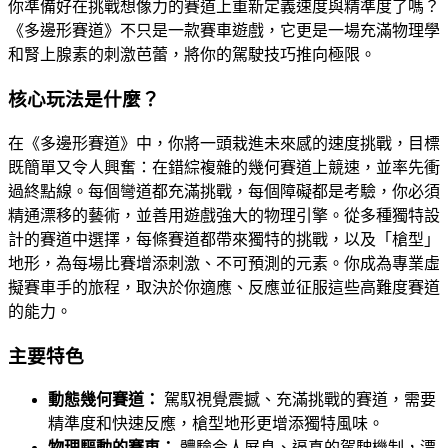
你準備好在挑戰想像力的賽道上重新定義速度與精準度了嗎？
《多邊形賽道》不只是一款賽車遊戲，它更是一場充滿物理學
和腎上腺素的刺激芭蕾，將你的駕駛技巧推向極限。
核心玩法是什麼？
在《多邊形賽道》中，你將一頭栽進未來感的速度挑戰，目標
既簡單又令人興奮：在錯綜複雜的幾何賽道上競速，並率先衝
過終點線。每個彎道都充滿挑戰，每個障礙都是考驗，你必須
精通漂移的藝術，並善用遊戲強大的物理引擎。從多種獨特設
計的賽道中選擇，每條賽道都帶來獨特的挑戰，以及「槍型」
地形，為每場比賽增添刺激、不可預測的元素。你成為專業虛
擬賽車手的旅程，取決於你適應、反應並征服這些高難度賽道
的能力。
主要特色
動態幾何賽道：
駕馭視覺震撼、充滿挑戰的賽道，需要
精準度和快速反應，槍型地形更增添獨特風味。
物理驅動的賽車：
體驗令人屏息、逼真的駕駛機制，漂