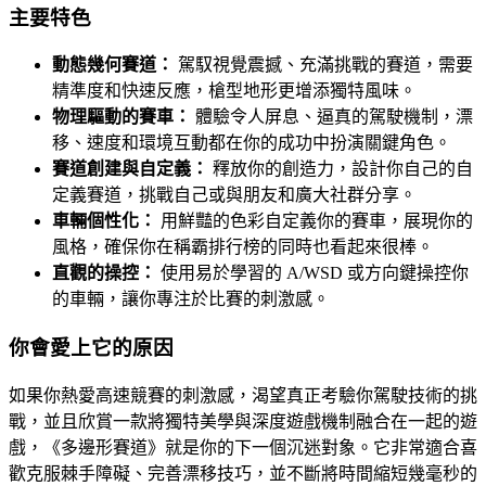
主要特色
動態幾何賽道：
駕馭視覺震撼、充滿挑戰的賽道，需要
精準度和快速反應，槍型地形更增添獨特風味。
物理驅動的賽車：
體驗令人屏息、逼真的駕駛機制，漂
移、速度和環境互動都在你的成功中扮演關鍵角色。
賽道創建與自定義：
釋放你的創造力，設計你自己的自
定義賽道，挑戰自己或與朋友和廣大社群分享。
車輛個性化：
用鮮豔的色彩自定義你的賽車，展現你的
風格，確保你在稱霸排行榜的同時也看起來很棒。
直觀的操控：
使用易於學習的 A/WSD 或方向鍵操控你
的車輛，讓你專注於比賽的刺激感。
你會愛上它的原因
如果你熱愛高速競賽的刺激感，渴望真正考驗你駕駛技術的挑
戰，並且欣賞一款將獨特美學與深度遊戲機制融合在一起的遊
戲，《多邊形賽道》就是你的下一個沉迷對象。它非常適合喜
歡克服棘手障礙、完善漂移技巧，並不斷將時間縮短幾毫秒的