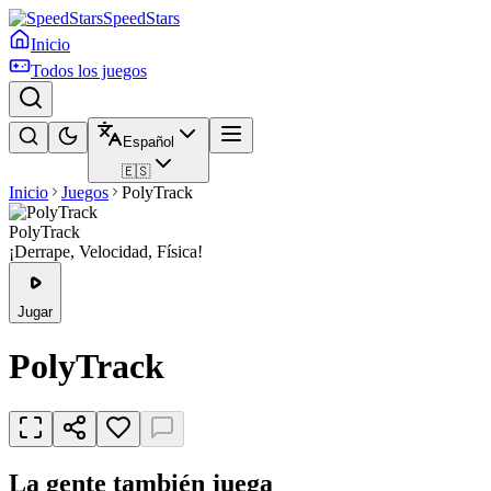
SpeedStars
Inicio
Todos los juegos
Español
🇪🇸
Inicio
Juegos
PolyTrack
PolyTrack
¡Derrape, Velocidad, Física!
Jugar
PolyTrack
La gente también juega