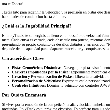
ura te Espera!
¿Estás listo para redefinir la velocidad y la precisión en pistas que de
habilidades de conducción hasta el límite.
¿Cuál es la Jugabilidad Principal?
En PolyTrack, te sumergirás de lleno en un desafío de velocidad futuri
meta. Cada curva es cerrada, cada obstáculo una prueba, mientras domi
presentando su propio conjunto de desafíos distintos y terrenos con "
depende de tu capacidad para adaptarte, reaccionar y conquistar estos 
Características Clave
Pistas Geométricas Dinámicas:
Navega por pistas visualmente 
Carreras Impulsadas por la Física:
Experimenta mecánicas de 
Creación y Personalización de Pistas:
Libera tu creatividad d
Personalización de Vehículos:
Expresa tu estilo personalizand
Controles Intuitivos:
Domina tu vehículo con controles A/WSD o
Por Qué te Encantará
Si vives por la emoción de la competición a alta velocidad, anhelas u
profundas, PolyTrack es tu próxima obsesión. Es perfecto para jugado