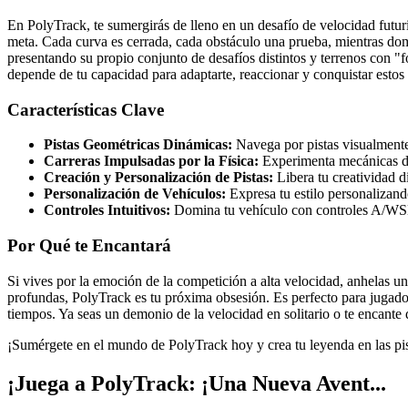
En PolyTrack, te sumergirás de lleno en un desafío de velocidad futuri
meta. Cada curva es cerrada, cada obstáculo una prueba, mientras domi
presentando su propio conjunto de desafíos distintos y terrenos con "
depende de tu capacidad para adaptarte, reaccionar y conquistar estos 
Características Clave
Pistas Geométricas Dinámicas:
Navega por pistas visualmente 
Carreras Impulsadas por la Física:
Experimenta mecánicas de 
Creación y Personalización de Pistas:
Libera tu creatividad d
Personalización de Vehículos:
Expresa tu estilo personalizand
Controles Intuitivos:
Domina tu vehículo con controles A/WSD o
Por Qué te Encantará
Si vives por la emoción de la competición a alta velocidad, anhelas u
profundas, PolyTrack es tu próxima obsesión. Es perfecto para jugado
tiempos. Ya seas un demonio de la velocidad en solitario o te encante 
¡Sumérgete en el mundo de PolyTrack hoy y crea tu leyenda en las pi
¡Juega a PolyTrack: ¡Una Nueva Avent...