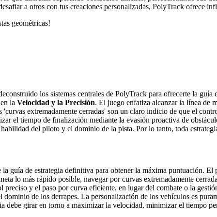
desafiar a otros con tus creaciones personalizadas, PolyTrack ofrece inf
stas geométricas!
econstruido los sistemas centrales de PolyTrack para ofrecerte la guía 
 en la
Velocidad y la Precisión
. El juego enfatiza alcanzar la línea d
s 'curvas extremadamente cerradas' son un claro indicio de que el contro
mizar el tiempo de finalización mediante la evasión proactiva de obstácu
abilidad del piloto y el dominio de la pista. Por lo tanto, toda estrate
rte la guía de estrategia definitiva para obtener la máxima puntuación. 
e meta lo más rápido posible, navegar por curvas extremadamente cerrada
 preciso y el paso por curva eficiente, en lugar del combate o la gestión
el dominio de los derrapes. La personalización de los vehículos es pura
tegia debe girar en torno a maximizar la velocidad, minimizar el tiempo 