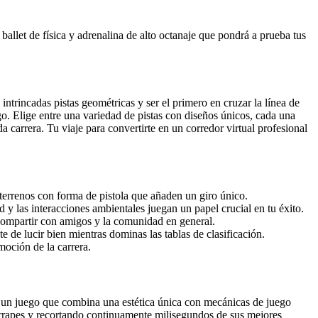
 ballet de física y adrenalina de alto octanaje que pondrá a prueba tus
ntrincadas pistas geométricas y ser el primero en cruzar la línea de
go. Elige entre una variedad de pistas con diseños únicos, cada una
carrera. Tu viaje para convertirte en un corredor virtual profesional
terrenos con forma de pistola que añaden un giro único.
y las interacciones ambientales juegan un papel crucial en tu éxito.
 compartir con amigos y la comunidad en general.
 de lucir bien mientras dominas las tablas de clasificación.
moción de la carrera.
as un juego que combina una estética única con mecánicas de juego
errapes y recortando continuamente milisegundos de sus mejores