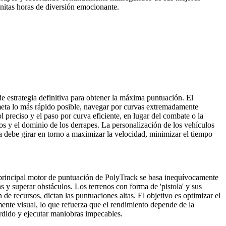
initas horas de diversión emocionante.
de estrategia definitiva para obtener la máxima puntuación. El
e meta lo más rápido posible, navegar por curvas extremadamente
l preciso y el paso por curva eficiente, en lugar del combate o la
los y el dominio de los derrapes. La personalización de los vehículos
gia debe girar en torno a maximizar la velocidad, minimizar el tiempo
El principal motor de puntuación de PolyTrack se basa inequívocamente
s y superar obstáculos. Los terrenos con forma de 'pistola' y sus
 de recursos, dictan las puntuaciones altas. El objetivo es optimizar el
mente visual, lo que refuerza que el rendimiento depende de la
perdido y ejecutar maniobras impecables.