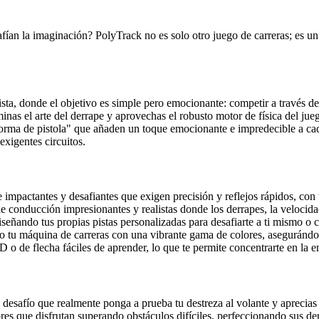
safían la imaginación? PolyTrack no es solo otro juego de carreras; es un
sta, donde el objetivo es simple pero emocionante: competir a través de i
nas el arte del derrape y aprovechas el robusto motor de física del jue
forma de pistola" que añaden un toque emocionante e impredecible a cada 
exigentes circuitos.
impactantes y desafiantes que exigen precisión y reflejos rápidos, con 
conducción impresionantes y realistas donde los derrapes, la velocidad 
iseñando tus propias pistas personalizadas para desafiarte a ti mismo o
o tu máquina de carreras con una vibrante gama de colores, asegurándote
 de flecha fáciles de aprender, lo que te permite concentrarte en la e
n desafío que realmente ponga a prueba tu destreza al volante y apreci
res que disfrutan superando obstáculos difíciles, perfeccionando sus d