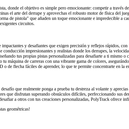
sta, donde el objetivo es simple pero emocionante: competir a través de i
nas el arte del derrape y aprovechas el robusto motor de física del jue
forma de pistola" que añaden un toque emocionante e impredecible a cada 
exigentes circuitos.
impactantes y desafiantes que exigen precisión y reflejos rápidos, con 
conducción impresionantes y realistas donde los derrapes, la velocidad 
iseñando tus propias pistas personalizadas para desafiarte a ti mismo o
o tu máquina de carreras con una vibrante gama de colores, asegurándote
 de flecha fáciles de aprender, lo que te permite concentrarte en la e
n desafío que realmente ponga a prueba tu destreza al volante y apreci
res que disfrutan superando obstáculos difíciles, perfeccionando sus d
desafiar a otros con tus creaciones personalizadas, PolyTrack ofrece inf
stas geométricas!