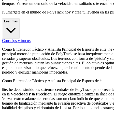
tiempos. Ya seas un demonio de la velocidad en solitario o te encante 
¡Sumérgete en el mundo de PolyTrack hoy y crea tu leyenda en las pi
Leer más
Consejos y trucos
Como Entrenador Táctico y Analista Principal de Esports de élite, he d
principal motor de puntuación de PolyTrack se basa inequívocamente
cerradas y superar obstáculos. Los terrenos con forma de 'pistola' y su
gestión de recursos, dictan las puntuaciones altas. El objetivo es opti
es puramente visual, lo que refuerza que el rendimiento depende de la h
perdido y ejecutar maniobras impecables.
Como Entrenador Táctico y Analista Principal de Esports de é...
lite, he deconstruido los sistemas centrales de PolyTrack para ofrece
en la
Velocidad y la Precisión
. El juego enfatiza alcanzar la línea d
'curvas extremadamente cerradas' son un claro indicio de que el control
tiempo de finalización mediante la evasión proactiva de obstáculos y 
habilidad del piloto y el dominio de la pista. Por lo tanto, toda estra