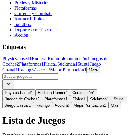
Puzles y Misterios
Plataformas
Carreras y Combate
Runner Infinito
Sandbox
Deportes con física
Acción
Etiquetas
Physics-based
1
Endless Runner
4
Conducción
1
Juegos de
Coches
2
Plataformas
1
Física
1
Stickman
1
Stunt
1
Juego
Casual
1
Racing
5
Acción
2
Mejor Puntuación
1
More
Physics-based
1
Endless Runner
4
Conducción
1
Juegos de Coches
2
Plataformas
1
Física
1
Stickman
1
Stunt
1
Juego Casual
1
Racing
5
Acción
2
Mejor Puntuación
1
Más
Lista de Juegos