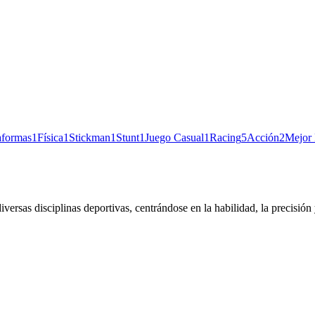
aformas
1
Física
1
Stickman
1
Stunt
1
Juego Casual
1
Racing
5
Acción
2
Mejor 
rsas disciplinas deportivas, centrándose en la habilidad, la precisión y 