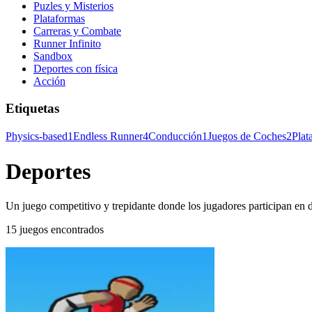
Puzles y Misterios
Plataformas
Carreras y Combate
Runner Infinito
Sandbox
Deportes con física
Acción
Etiquetas
Physics-based
1
Endless Runner
4
Conducción
1
Juegos de Coches
2
Plat
Deportes
Un juego competitivo y trepidante donde los jugadores participan en dive
15 juegos encontrados