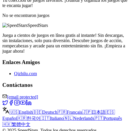
Tu colección de juegos favoritos. ¡Guarda y organiza los juegos que
te encanta jugar!
No se encontraron juegos
SpeedStars
Juega a cientos de juegos en línea gratis al instante! Sin descargas,
sin instalaciones, solo pura diversión. Descubre juegos de acción,
rompecabezas y arcade para un entretenimiento sin fin. ¡Empieza a
jugar ahora!
Enlaces Amigos
Qizhilu.com
Contáctanos
[email protected]
🇺🇸
English
🇩🇪
Deutsch
🇫🇷
Français
🇯🇵
日本語
🇪🇸
Español
🇰🇷
한국어
🇮🇹
Italiano
🇳🇱
Nederlands
🇵🇹
Português
🇭🇰
繁體中文
©
2025
SpeedStars
.
Todos los derechos reservados