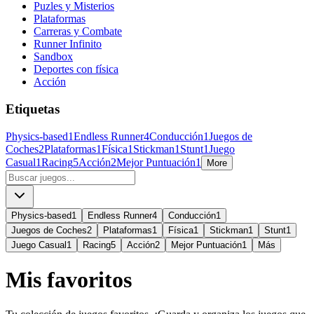
Puzles y Misterios
Plataformas
Carreras y Combate
Runner Infinito
Sandbox
Deportes con física
Acción
Etiquetas
Physics-based
1
Endless Runner
4
Conducción
1
Juegos de
Coches
2
Plataformas
1
Física
1
Stickman
1
Stunt
1
Juego
Casual
1
Racing
5
Acción
2
Mejor Puntuación
1
More
Physics-based
1
Endless Runner
4
Conducción
1
Juegos de Coches
2
Plataformas
1
Física
1
Stickman
1
Stunt
1
Juego Casual
1
Racing
5
Acción
2
Mejor Puntuación
1
Más
Mis favoritos