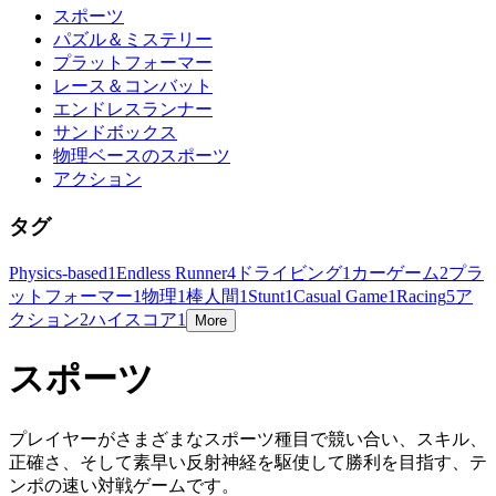
スポーツ
パズル＆ミステリー
プラットフォーマー
レース＆コンバット
エンドレスランナー
サンドボックス
物理ベースのスポーツ
アクション
タグ
Physics-based
1
Endless Runner
4
ドライビング
1
カーゲーム
2
プラ
ットフォーマー
1
物理
1
棒人間
1
Stunt
1
Casual Game
1
Racing
5
ア
クション
2
ハイスコア
1
More
スポーツ
プレイヤーがさまざまなスポーツ種目で競い合い、スキル、
正確さ、そして素早い反射神経を駆使して勝利を目指す、テ
ンポの速い対戦ゲームです。