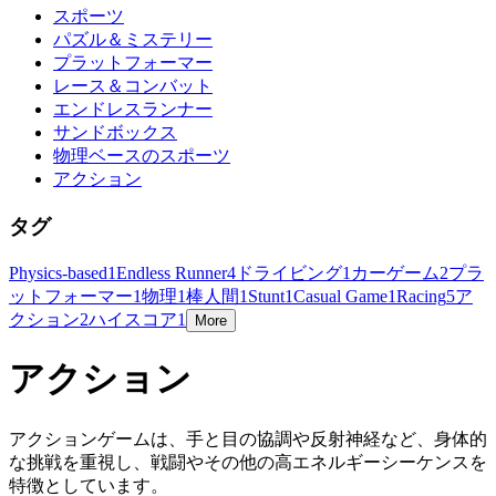
スポーツ
パズル＆ミステリー
プラットフォーマー
レース＆コンバット
エンドレスランナー
サンドボックス
物理ベースのスポーツ
アクション
タグ
Physics-based
1
Endless Runner
4
ドライビング
1
カーゲーム
2
プラ
ットフォーマー
1
物理
1
棒人間
1
Stunt
1
Casual Game
1
Racing
5
ア
クション
2
ハイスコア
1
More
アクション
アクションゲームは、手と目の協調や反射神経など、身体的
な挑戦を重視し、戦闘やその他の高エネルギーシーケンスを
特徴としています。