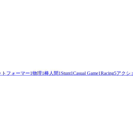
ットフォーマー
1
物理
1
棒人間
1
Stunt
1
Casual Game
1
Racing
5
アクシ