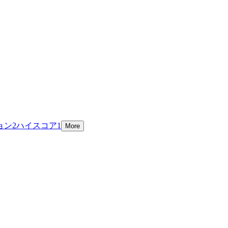
ョン
2
ハイスコア
1
More