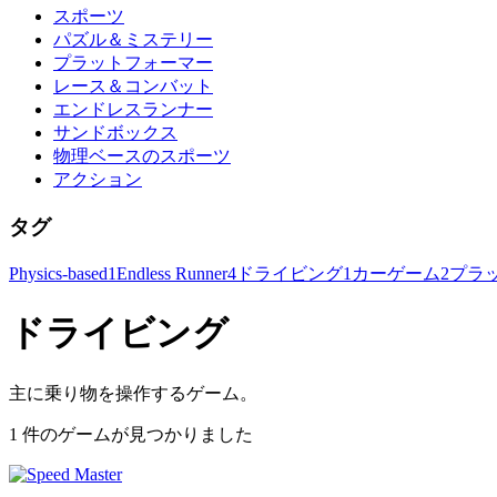
スポーツ
パズル＆ミステリー
プラットフォーマー
レース＆コンバット
エンドレスランナー
サンドボックス
物理ベースのスポーツ
アクション
タグ
Physics-based
1
Endless Runner
4
ドライビング
1
カーゲーム
2
プラ
ドライビング
主に乗り物を操作するゲーム。
1 件のゲームが見つかりました