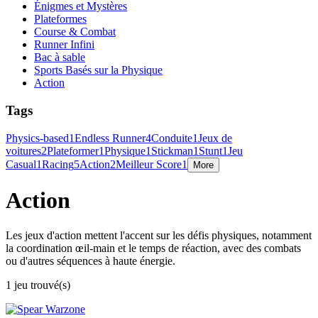
Énigmes et Mystères
Plateformes
Course & Combat
Runner Infini
Bac à sable
Sports Basés sur la Physique
Action
Tags
Physics-based
1
Endless Runner
4
Conduite
1
Jeux de
voitures
2
Plateformer
1
Physique
1
Stickman
1
Stunt
1
Jeu
Casual
1
Racing
5
Action
2
Meilleur Score
1
More
Action
Les jeux d'action mettent l'accent sur les défis physiques, notamment
la coordination œil-main et le temps de réaction, avec des combats
ou d'autres séquences à haute énergie.
1 jeu trouvé(s)