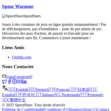
Spear Warzone
SpeedStars
Jouez à des centaines de jeux en ligne gratuits instantanément ! Pas
de téléchargement, pas d'installation – juste du pur plaisir de jeu.
Découvrez des jeux d'action, de puzzle et d'arcade pour un
divertissement sans fin. Commencez à jouer maintenant !
Liens Amis
Qizhilu.com
Nous Contacter
[email protected]
🇺🇸
English
🇩🇪
Deutsch
🇫🇷
Français
🇯🇵
日本語
🇪🇸
Español
🇰🇷
한국어
🇮🇹
Italiano
🇳🇱
Nederlands
🇵🇹
Português
🇭🇰
繁體中文
©
2025
SpeedStars
.
Tous droits réservés
Politique de Confidentialité
Conditions d'Utilisation
About Us
Contact