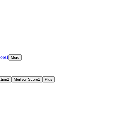
core
1
More
tion
2
Meilleur Score
1
Plus