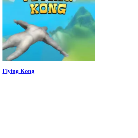
Flying Kong