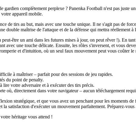
e gardien complètement perplexe ? Panenka Football n'est pas juste un au
 votre appareil mobile.
e de tirs au but, mais avec une touche unique. Il ne s'agit pas de force 
ne double maîtrise de l'attaque et de la défense qui mettra réellement à 
ut-être un ami dans les futures mises à jour, on peut rêver !). En tant q
avec une touche délicate. Ensuite, les rôles s'inversent, et vous devenez
tromperie et d'intuition, où un seul faux mouvement peut vous coûter le
ficile à maîtriser – parfait pour des sessions de jeu rapides.
és du point de penalty.
lire votre adversaire et à exécuter des tirs précis.
te où, directement dans votre navigateur – aucun téléchargement requi
flexion stratégique, et que vous avez un penchant pour les moments de f
es et la satisfaction d'exécuter un mouvement parfaitement. Préparez-vou
votre héritage vous attend !