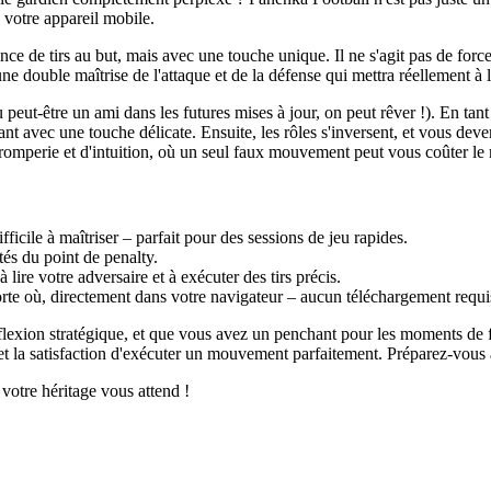
 votre appareil mobile.
e de tirs au but, mais avec une touche unique. Il ne s'agit pas de force 
ne double maîtrise de l'attaque et de la défense qui mettra réellement à 
ut-être un ami dans les futures mises à jour, on peut rêver !). En tant q
avec une touche délicate. Ensuite, les rôles s'inversent, et vous devenez
tromperie et d'intuition, où un seul faux mouvement peut vous coûter le
ficile à maîtriser – parfait pour des sessions de jeu rapides.
és du point de penalty.
lire votre adversaire et à exécuter des tirs précis.
te où, directement dans votre navigateur – aucun téléchargement requi
flexion stratégique, et que vous avez un penchant pour les moments de f
es et la satisfaction d'exécuter un mouvement parfaitement. Préparez-vou
votre héritage vous attend !