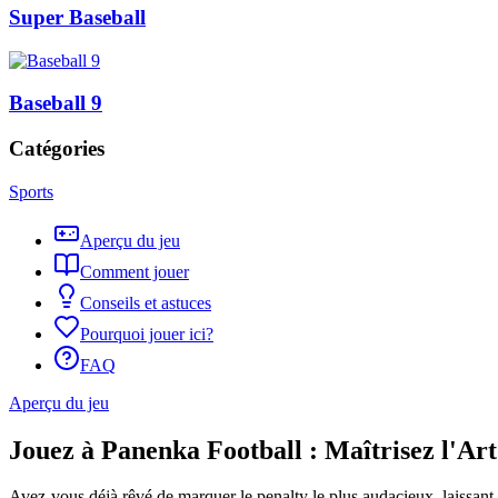
Super Baseball
Baseball 9
Catégories
Sports
Aperçu du jeu
Comment jouer
Conseils et astuces
Pourquoi jouer ici?
FAQ
Aperçu du jeu
Jouez à Panenka Football : Maîtrisez l'Art
Avez-vous déjà rêvé de marquer le penalty le plus audacieux, laissant l