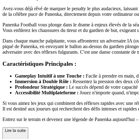
Avez-vous déjà rêvé de marquer le penalty le plus audacieux, laissant l
de la célèbre puce de Panenka, directement depuis votre ordinateur ou
Panenka Football vous plonge dans le drame à enjeux élevés de la séanc
Vous enfilerez les chaussures du tireur et du gardien de but, exigeant u
Dans chaque manche palpitante, vous affronterez un adversaire IA (ou pe
piqué de Panenka, en envoyant le ballon au-dessus du gardien plongeant 
adversaire avec des réflexes fulgurants. C'est une danse constante de 
Caractéristiques Principales :
Gameplay Intuitif à une Touche :
Facile à prendre en main, dif
Immersion à Double Rôle :
Ressentez la pression des deux côt
Profondeur Stratégique :
Le succès dépend de votre capacité à 
Accessibilité Multiplateforme :
Jouez n'importe quand, n'impor
Si vous aimez les jeux qui combinent des réflexes rapides avec une ré
Il est destiné aux joueurs qui recherchent des défis intenses et rapid
Entrez sur le terrain et devenez une légende de Panenka aujourd'hui – 
Lire la suite