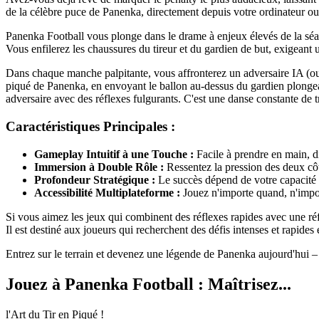
de la célèbre puce de Panenka, directement depuis votre ordinateur ou
Panenka Football vous plonge dans le drame à enjeux élevés de la séanc
Vous enfilerez les chaussures du tireur et du gardien de but, exigeant u
Dans chaque manche palpitante, vous affronterez un adversaire IA (ou pe
piqué de Panenka, en envoyant le ballon au-dessus du gardien plongeant 
adversaire avec des réflexes fulgurants. C'est une danse constante de 
Caractéristiques Principales :
Gameplay Intuitif à une Touche :
Facile à prendre en main, dif
Immersion à Double Rôle :
Ressentez la pression des deux côt
Profondeur Stratégique :
Le succès dépend de votre capacité à 
Accessibilité Multiplateforme :
Jouez n'importe quand, n'impor
Si vous aimez les jeux qui combinent des réflexes rapides avec une ré
Il est destiné aux joueurs qui recherchent des défis intenses et rapid
Entrez sur le terrain et devenez une légende de Panenka aujourd'hui – 
Jouez à Panenka Football : Maîtrisez...
l'Art du Tir en Piqué !