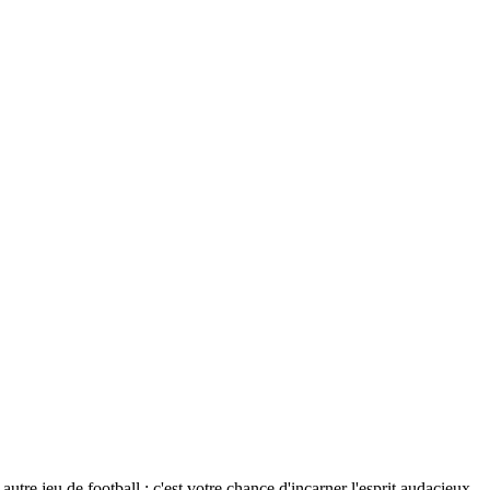
tre jeu de football ; c'est votre chance d'incarner l'esprit audacieux