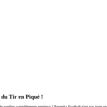
 du Tir en Piqué !
e gardien complètement perplexe ? Panenka Football n'est pas juste un au