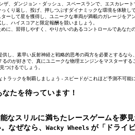
ンザ、ダンジョン・ダッシュ、スペースランで、エスカレート
ひっくり返し、投げ、押しつぶすダイナミックな環境を体験し
スターして星を獲得し、ユニークな車両が満載のガレージをア
試し、ハイスコアと限定報酬を競いましょう。
ために、習得しやすく、やりがいのあるコントロールであなた
提供し、素早い反射神経と戦略的思考の両方を必要とするなら
が好きで、真にユニークな物理エンジンをマスターすることに満足感
ムを見つけるでしょう。
トラックを制覇しましょう - スピードがこれほど予測不可能
険があなたを待っています！
能なスリルに満ちたレースゲームを夢見
い。なぜなら、
が「ドライビ
Wacky Wheels