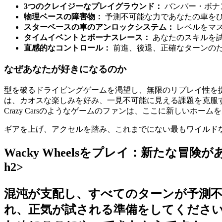
3つのクレイジーなプレイグラウンド：
バンパー・ボナ
物理ベースの障害物：
予測不可能な力であなたの車を
スターベースの車のアンロックシステム：
レベルをマ
タイムイベントとボーナスレース：
あなたのスキルを
直感的なコントロール：
前進、後退、正確なターンの
なぜあなたが好きになるのか
型を破るドライビングゲームを渇望し、無限のリプレイ性を
は、カオスな楽しみを好み、一見不可能に見える課題を克服するの
Crazy Carsのようなゲームのファンは、ここに新しいホー
ギアを上げ、アクセルを踏み、これまでにない最もワイルドな
Wacky Wheelsをプレイ：新たな冒
h2>
混沌が支配し、すべてのターンが予測不
れ、正気が試される準備をしてくださ