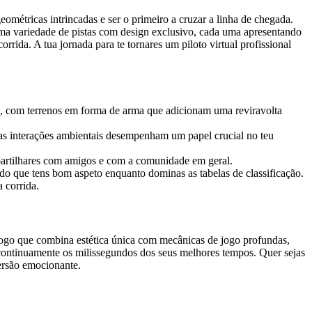
ométricas intrincadas e ser o primeiro a cruzar a linha de chegada.
 uma variedade de pistas com design exclusivo, cada uma apresentando
ida. A tua jornada para te tornares um piloto virtual profissional
s, com terrenos em forma de arma que adicionam uma reviravolta
e as interações ambientais desempenham um papel crucial no teu
ou partilhares com amigos e com a comunidade em geral.
do que tens bom aspeto enquanto dominas as tabelas de classificação.
 corrida.
 jogo que combina estética única com mecânicas de jogo profundas,
ir continuamente os milissegundos dos seus melhores tempos. Quer sejas
ersão emocionante.