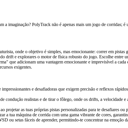
iam a imaginação? PolyTrack não é apenas mais um jogo de corridas; é u
rista, onde o objetivo é simples, mas emocionante: correr em pistas ge
 do drift e explorares o motor de física robusto do jogo. Escolhe entre
arma" que adicionam uma vantagem emocionante e imprevisível a cada corr
rcursos exigentes.
 impressionantes e desafiadoras que exigem precisão e reflexos rápido
 condução realistas e de tirar o fôlego, onde os drifts, a velocidade 
e ao projetar as tuas próprias pistas personalizadas para te desafiares 
izar a tua máquina de corrida com uma gama vibrante de cores, garantin
D ou setas fáceis de aprender, permitindo-te concentrar na emoção da