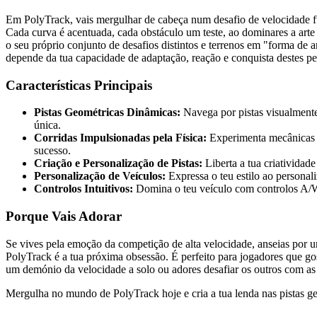
Em PolyTrack, vais mergulhar de cabeça num desafio de velocidade futu
Cada curva é acentuada, cada obstáculo um teste, ao dominares a arte
o seu próprio conjunto de desafios distintos e terrenos em "forma de 
depende da tua capacidade de adaptação, reação e conquista destes pe
Características Principais
Pistas Geométricas Dinâmicas:
Navega por pistas visualmente
única.
Corridas Impulsionadas pela Física:
Experimenta mecânicas de
sucesso.
Criação e Personalização de Pistas:
Liberta a tua criatividad
Personalização de Veículos:
Expressa o teu estilo ao personal
Controlos Intuitivos:
Domina o teu veículo com controlos A/WS
Porque Vais Adorar
Se vives pela emoção da competição de alta velocidade, anseias por 
PolyTrack é a tua próxima obsessão. É perfeito para jogadores que gos
um demónio da velocidade a solo ou adores desafiar os outros com as
Mergulha no mundo de PolyTrack hoje e cria a tua lenda nas pistas g