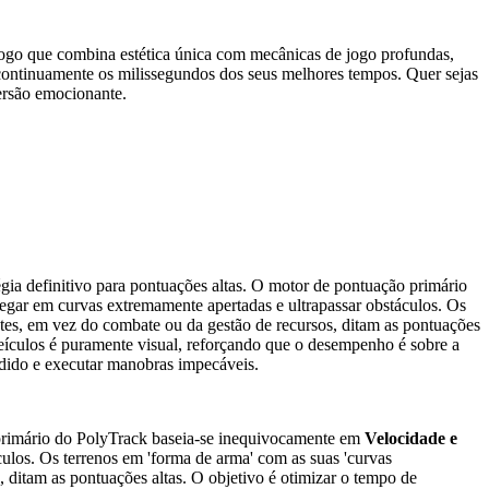
 jogo que combina estética única com mecânicas de jogo profundas,
ir continuamente os milissegundos dos seus melhores tempos. Quer sejas
ersão emocionante.
tégia definitivo para pontuações altas. O motor de pontuação primário
avegar em curvas extremamente apertadas e ultrapassar obstáculos. Os
ntes, em vez do combate ou da gestão de recursos, ditam as pontuações
veículos é puramente visual, reforçando que o desempenho é sobre a
rdido e executar manobras impecáveis.
ão primário do PolyTrack baseia-se inequivocamente em
Velocidade e
culos. Os terrenos em 'forma de arma' com as suas 'curvas
, ditam as pontuações altas. O objetivo é otimizar o tempo de