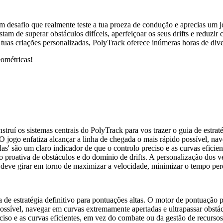
um desafio que realmente teste a tua proeza de condução e aprecias um
tam de superar obstáculos difíceis, aperfeiçoar os seus drifts e reduz
 tuas criações personalizadas, PolyTrack oferece inúmeras horas de div
eométricas!
struí os sistemas centrais do PolyTrack para vos trazer o guia de estra
 O jogo enfatiza alcançar a linha de chegada o mais rápido possível, n
as' são um claro indicador de que o controlo preciso e as curvas eficie
ão proativa de obstáculos e do domínio de drifts. A personalização dos 
ia deve girar em torno de maximizar a velocidade, minimizar o tempo pe
uia de estratégia definitivo para pontuações altas. O motor de pontuaç
possível, navegar em curvas extremamente apertadas e ultrapassar obstá
iso e as curvas eficientes, em vez do combate ou da gestão de recursos