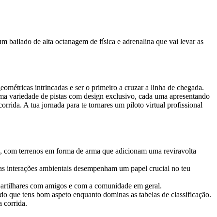
m bailado de alta octanagem de física e adrenalina que vai levar as
ométricas intrincadas e ser o primeiro a cruzar a linha de chegada.
 uma variedade de pistas com design exclusivo, cada uma apresentando
ida. A tua jornada para te tornares um piloto virtual profissional
s, com terrenos em forma de arma que adicionam uma reviravolta
e as interações ambientais desempenham um papel crucial no teu
ou partilhares com amigos e com a comunidade em geral.
do que tens bom aspeto enquanto dominas as tabelas de classificação.
 corrida.