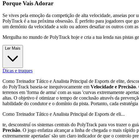
Porque Vais Adorar
Se vives pela emoção da competição de alta velocidade, anseias por 
PolyTrack é a tua próxima obsessão. É perfeito para jogadores que gos
um demónio da velocidade a solo ou adores desafiar os outros com as
Mergulha no mundo de PolyTrack hoje e cria a tua lenda nas pistas g
Ler Mais
Dicas e truques
Como Treinador Tático e Analista Principal de Esports de elite, descon
do PolyTrack baseia-se inequivocamente em
Velocidade e Precisão
.
terrenos em 'forma de arma' com as suas 'curvas extremamente apertad
altas. O objetivo é otimizar o tempo de conclusão através da prevenç
habilidade do condutor e o domínio da pista. Portanto, cada estratég
Como Treinador Tático e Analista Principal de Esports de eli...
te, desconstruí os sistemas centrais do PolyTrack para vos trazer o g
Precisão
. O jogo enfatiza alcançar a linha de chegada o mais rápido 
extremamente apertadas' são um claro indicador de que o controlo prec