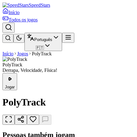
SpeedStars
Início
Todos os jogos
Português
🇵🇹
Início
Jogos
PolyTrack
PolyTrack
Derrapa, Velocidade, Física!
Jogar
PolyTrack
Pessoas também jogam