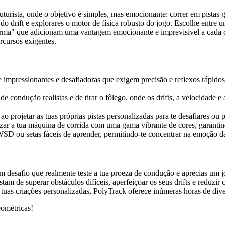
rista, onde o objetivo é simples, mas emocionante: correr em pistas ge
 do drift e explorares o motor de física robusto do jogo. Escolhe entre
arma" que adicionam uma vantagem emocionante e imprevisível a cada corr
rcursos exigentes.
 impressionantes e desafiadoras que exigem precisão e reflexos rápido
 condução realistas e de tirar o fôlego, onde os drifts, a velocidade 
e ao projetar as tuas próprias pistas personalizadas para te desafiares 
izar a tua máquina de corrida com uma gama vibrante de cores, garantin
D ou setas fáceis de aprender, permitindo-te concentrar na emoção da
um desafio que realmente teste a tua proeza de condução e aprecias um
tam de superar obstáculos difíceis, aperfeiçoar os seus drifts e reduz
 tuas criações personalizadas, PolyTrack oferece inúmeras horas de div
eométricas!