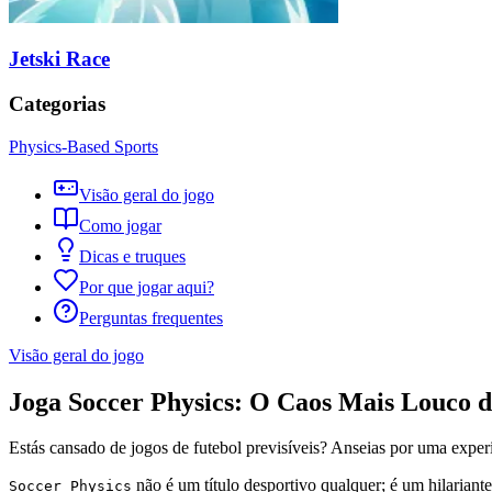
Jetski Race
Categorias
Physics-Based Sports
Visão geral do jogo
Como jogar
Dicas e truques
Por que jogar aqui?
Perguntas frequentes
Visão geral do jogo
Joga Soccer Physics: O Caos Mais Louco d
Estás cansado de jogos de futebol previsíveis? Anseias por uma exper
não é um título desportivo qualquer; é um hilariante
Soccer Physics