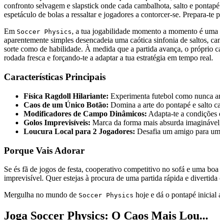
confronto selvagem e slapstick onde cada cambalhota, salto e pontapé
espetáculo de bolas a ressaltar e jogadores a contorcer-se. Prepara-te
Em
, a tua jogabilidade momento a momento é uma d
Soccer Physics
aparentemente simples desencadeia uma caótica sinfonia de saltos, ca
sorte como de habilidade. À medida que a partida avança, o próprio 
rodada fresca e forçando-te a adaptar a tua estratégia em tempo real.
Características Principais
Física Ragdoll Hilariante:
Experimenta futebol como nunca an
Caos de um Único Botão:
Domina a arte do pontapé e salto c
Modificadores de Campo Dinâmicos:
Adapta-te a condições e
Golos Imprevisíveis:
Marca da forma mais absurda imaginável,
Loucura Local para 2 Jogadores:
Desafia um amigo para uma a
Porque Vais Adorar
Se és fã de jogos de festa, cooperativo competitivo no sofá e uma bo
imprevisível. Quer estejas à procura de uma partida rápida e diverti
Mergulha no mundo de
hoje e dá o pontapé inicial 
Soccer Physics
Joga Soccer Physics: O Caos Mais Lou...