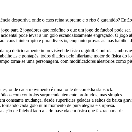
iência desportiva onde o caos reina supremo e o riso é garantido? Entã
 jogo para 2 jogadores que redefine o que um jogo de futebol pode ser. E
 acidental pode levar a um golo escandalosamente engraçado. O jogo ab
 para caos ininterrupto e pura diversão, enquanto provas as tuas habili
ança deliciosamente imprevisível de física ragdoll. Controlas ambos o
mbalhotas e pontapés, todos ditados pelo hilariante motor de física do
campo torna-se uma personagem, com modificadores aleatórios como piso
tes, onde cada movimento é uma fonte de comédia slapstick.
aóticos com controlos surpreendentemente profundos, mas simples.
m constante mudança, desde superfícies geladas a saltos de baixa grav
 tornando cada golo num momento de pura alegria e surpresa.
ção de futebol lado a lado baseada em física que faz rachar a rir.