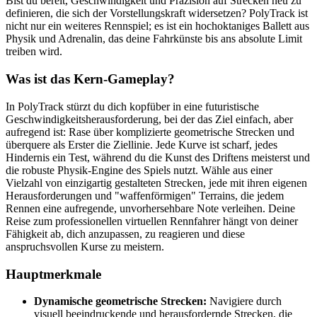
Bist du bereit, Geschwindigkeit und Präzision auf Strecken neu zu
definieren, die sich der Vorstellungskraft widersetzen? PolyTrack ist
nicht nur ein weiteres Rennspiel; es ist ein hochoktaniges Ballett aus
Physik und Adrenalin, das deine Fahrkünste bis ans absolute Limit
treiben wird.
Was ist das Kern-Gameplay?
In PolyTrack stürzt du dich kopfüber in eine futuristische
Geschwindigkeitsherausforderung, bei der das Ziel einfach, aber
aufregend ist: Rase über komplizierte geometrische Strecken und
überquere als Erster die Ziellinie. Jede Kurve ist scharf, jedes
Hindernis ein Test, während du die Kunst des Driftens meisterst und
die robuste Physik-Engine des Spiels nutzt. Wähle aus einer
Vielzahl von einzigartig gestalteten Strecken, jede mit ihren eigenen
Herausforderungen und "waffenförmigen" Terrains, die jedem
Rennen eine aufregende, unvorhersehbare Note verleihen. Deine
Reise zum professionellen virtuellen Rennfahrer hängt von deiner
Fähigkeit ab, dich anzupassen, zu reagieren und diese
anspruchsvollen Kurse zu meistern.
Hauptmerkmale
Dynamische geometrische Strecken:
Navigiere durch
visuell beeindruckende und herausfordernde Strecken, die