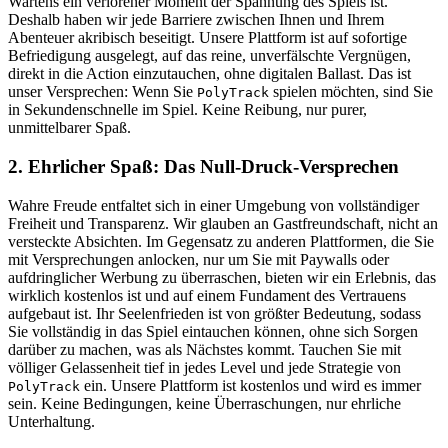
Wartens ein verlorener Moment der Spannung des Spiels ist.
Deshalb haben wir jede Barriere zwischen Ihnen und Ihrem
Abenteuer akribisch beseitigt. Unsere Plattform ist auf sofortige
Befriedigung ausgelegt, auf das reine, unverfälschte Vergnügen,
direkt in die Action einzutauchen, ohne digitalen Ballast. Das ist
unser Versprechen: Wenn Sie
spielen möchten, sind Sie
PolyTrack
in Sekundenschnelle im Spiel. Keine Reibung, nur purer,
unmittelbarer Spaß.
2. Ehrlicher Spaß: Das Null-Druck-Versprechen
Wahre Freude entfaltet sich in einer Umgebung von vollständiger
Freiheit und Transparenz. Wir glauben an Gastfreundschaft, nicht an
versteckte Absichten. Im Gegensatz zu anderen Plattformen, die Sie
mit Versprechungen anlocken, nur um Sie mit Paywalls oder
aufdringlicher Werbung zu überraschen, bieten wir ein Erlebnis, das
wirklich kostenlos ist und auf einem Fundament des Vertrauens
aufgebaut ist. Ihr Seelenfrieden ist von größter Bedeutung, sodass
Sie vollständig in das Spiel eintauchen können, ohne sich Sorgen
darüber zu machen, was als Nächstes kommt. Tauchen Sie mit
völliger Gelassenheit tief in jedes Level und jede Strategie von
ein. Unsere Plattform ist kostenlos und wird es immer
PolyTrack
sein. Keine Bedingungen, keine Überraschungen, nur ehrliche
Unterhaltung.