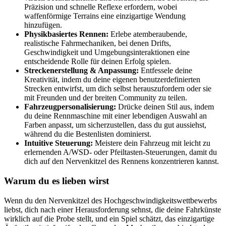
Präzision und schnelle Reflexe erfordern, wobei
waffenförmige Terrains eine einzigartige Wendung
hinzufügen.
Physikbasiertes Rennen:
Erlebe atemberaubende,
realistische Fahrmechaniken, bei denen Drifts,
Geschwindigkeit und Umgebungsinteraktionen eine
entscheidende Rolle für deinen Erfolg spielen.
Streckenerstellung & Anpassung:
Entfessele deine
Kreativität, indem du deine eigenen benutzerdefinierten
Strecken entwirfst, um dich selbst herauszufordern oder sie
mit Freunden und der breiten Community zu teilen.
Fahrzeugpersonalisierung:
Drücke deinen Stil aus, indem
du deine Rennmaschine mit einer lebendigen Auswahl an
Farben anpasst, um sicherzustellen, dass du gut aussiehst,
während du die Bestenlisten dominierst.
Intuitive Steuerung:
Meistere dein Fahrzeug mit leicht zu
erlernenden A/WSD- oder Pfeiltasten-Steuerungen, damit du
dich auf den Nervenkitzel des Rennens konzentrieren kannst.
Warum du es lieben wirst
Wenn du den Nervenkitzel des Hochgeschwindigkeitswettbewerbs
liebst, dich nach einer Herausforderung sehnst, die deine Fahrkünste
wirklich auf die Probe stellt, und ein Spiel schätzt, das einzigartige