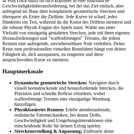
In PolyTrack stürzt du dich kopfüber in eine futuristische
Geschwindigkeitsherausforderung, bei der das Ziel einfach, aber
aufregend ist: Rase über komplizierte geometrische Strecken und
überquere als Erster die Ziellinie. Jede Kurve ist scharf, jedes
Hindernis ein Test, während du die Kunst des Driftens meisterst und
die robuste Physik-Engine des Spiels nutzt. Wähle aus einer
Vielzahl von einzigartig gestalteten Strecken, jede mit ihren eigenen
Herausforderungen und "waffenförmigen" Terrains, die jedem
Rennen eine aufregende, unvorhersehbare Note verleihen. Deine
Reise zum professionellen virtuellen Rennfahrer hängt von deiner
Fähigkeit ab, dich anzupassen, zu reagieren und diese
anspruchsvollen Kurse zu meistern.
Hauptmerkmale
Dynamische geometrische Strecken:
Navigiere durch
visuell beeindruckende und herausfordernde Strecken, die
Präzision und schnelle Reflexe erfordern, wobei
waffenförmige Terrains eine einzigartige Wendung
hinzufügen.
Physikbasiertes Rennen:
Erlebe atemberaubende,
realistische Fahrmechaniken, bei denen Drifts,
Geschwindigkeit und Umgebungsinteraktionen eine
entscheidende Rolle für deinen Erfolg spielen.
Streckenerstellung & Anpassung:
Entfessele deine