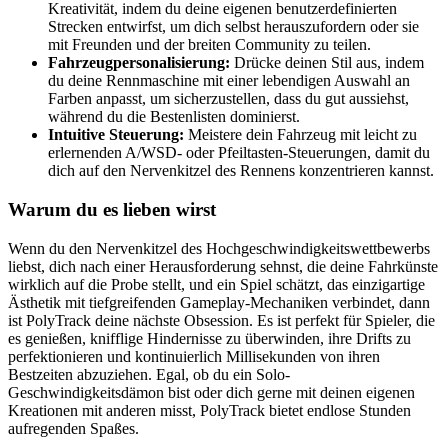
Kreativität, indem du deine eigenen benutzerdefinierten
Strecken entwirfst, um dich selbst herauszufordern oder sie
mit Freunden und der breiten Community zu teilen.
Fahrzeugpersonalisierung:
Drücke deinen Stil aus, indem
du deine Rennmaschine mit einer lebendigen Auswahl an
Farben anpasst, um sicherzustellen, dass du gut aussiehst,
während du die Bestenlisten dominierst.
Intuitive Steuerung:
Meistere dein Fahrzeug mit leicht zu
erlernenden A/WSD- oder Pfeiltasten-Steuerungen, damit du
dich auf den Nervenkitzel des Rennens konzentrieren kannst.
Warum du es lieben wirst
Wenn du den Nervenkitzel des Hochgeschwindigkeitswettbewerbs
liebst, dich nach einer Herausforderung sehnst, die deine Fahrkünste
wirklich auf die Probe stellt, und ein Spiel schätzt, das einzigartige
Ästhetik mit tiefgreifenden Gameplay-Mechaniken verbindet, dann
ist PolyTrack deine nächste Obsession. Es ist perfekt für Spieler, die
es genießen, knifflige Hindernisse zu überwinden, ihre Drifts zu
perfektionieren und kontinuierlich Millisekunden von ihren
Bestzeiten abzuziehen. Egal, ob du ein Solo-
Geschwindigkeitsdämon bist oder dich gerne mit deinen eigenen
Kreationen mit anderen misst, PolyTrack bietet endlose Stunden
aufregenden Spaßes.