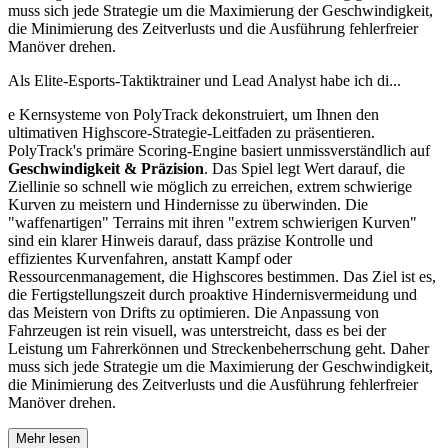
muss sich jede Strategie um die Maximierung der Geschwindigkeit,
die Minimierung des Zeitverlusts und die Ausführung fehlerfreier
Manöver drehen.
Als Elite-Esports-Taktiktrainer und Lead Analyst habe ich di...
e Kernsysteme von PolyTrack dekonstruiert, um Ihnen den
ultimativen Highscore-Strategie-Leitfaden zu präsentieren.
PolyTrack's primäre Scoring-Engine basiert unmissverständlich auf
Geschwindigkeit & Präzision
. Das Spiel legt Wert darauf, die
Ziellinie so schnell wie möglich zu erreichen, extrem schwierige
Kurven zu meistern und Hindernisse zu überwinden. Die
"waffenartigen" Terrains mit ihren "extrem schwierigen Kurven"
sind ein klarer Hinweis darauf, dass präzise Kontrolle und
effizientes Kurvenfahren, anstatt Kampf oder
Ressourcenmanagement, die Highscores bestimmen. Das Ziel ist es,
die Fertigstellungszeit durch proaktive Hindernisvermeidung und
das Meistern von Drifts zu optimieren. Die Anpassung von
Fahrzeugen ist rein visuell, was unterstreicht, dass es bei der
Leistung um Fahrerkönnen und Streckenbeherrschung geht. Daher
muss sich jede Strategie um die Maximierung der Geschwindigkeit,
die Minimierung des Zeitverlusts und die Ausführung fehlerfreier
Manöver drehen.
Mehr lesen