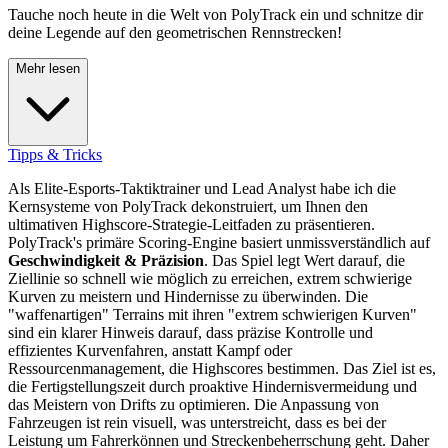
Tauche noch heute in die Welt von PolyTrack ein und schnitze dir
deine Legende auf den geometrischen Rennstrecken!
Mehr lesen
Tipps & Tricks
Als Elite-Esports-Taktiktrainer und Lead Analyst habe ich die
Kernsysteme von PolyTrack dekonstruiert, um Ihnen den
ultimativen Highscore-Strategie-Leitfaden zu präsentieren.
PolyTrack's primäre Scoring-Engine basiert unmissverständlich auf
Geschwindigkeit & Präzision
. Das Spiel legt Wert darauf, die
Ziellinie so schnell wie möglich zu erreichen, extrem schwierige
Kurven zu meistern und Hindernisse zu überwinden. Die
"waffenartigen" Terrains mit ihren "extrem schwierigen Kurven"
sind ein klarer Hinweis darauf, dass präzise Kontrolle und
effizientes Kurvenfahren, anstatt Kampf oder
Ressourcenmanagement, die Highscores bestimmen. Das Ziel ist es,
die Fertigstellungszeit durch proaktive Hindernisvermeidung und
das Meistern von Drifts zu optimieren. Die Anpassung von
Fahrzeugen ist rein visuell, was unterstreicht, dass es bei der
Leistung um Fahrerkönnen und Streckenbeherrschung geht. Daher