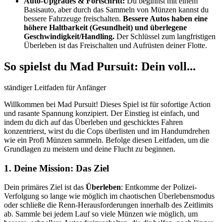
Auto-Upgrades & Fortschritt:
Du beginnst mit einem
Basisauto, aber durch das Sammeln von Münzen kannst du
bessere Fahrzeuge freischalten.
Bessere Autos haben eine
höhere Haltbarkeit (Gesundheit) und überlegene
Geschwindigkeit/Handling.
Der Schlüssel zum langfristigen
Überleben ist das Freischalten und Aufrüsten deiner Flotte.
So spielst du Mad Pursuit: Dein voll...
ständiger Leitfaden für Anfänger
Willkommen bei Mad Pursuit! Dieses Spiel ist für sofortige Action
und rasante Spannung konzipiert. Der Einstieg ist einfach, und
indem du dich auf das Überleben und geschicktes Fahren
konzentrierst, wirst du die Cops überlisten und im Handumdrehen
wie ein Profi Münzen sammeln. Befolge diesen Leitfaden, um die
Grundlagen zu meistern und deine Flucht zu beginnen.
1. Deine Mission: Das Ziel
Dein primäres Ziel ist das
Überleben
: Entkomme der Polizei-
Verfolgung so lange wie möglich im chaotischen Überlebensmodus
oder schließe die Renn-Herausforderungen innerhalb des Zeitlimits
ab. Sammle bei jedem Lauf so viele Münzen wie möglich, um