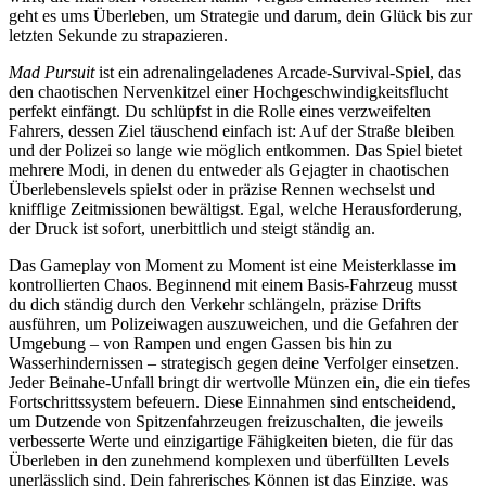
geht es ums Überleben, um Strategie und darum, dein Glück bis zur
letzten Sekunde zu strapazieren.
Mad Pursuit
ist ein adrenalingeladenes Arcade-Survival-Spiel, das
den chaotischen Nervenkitzel einer Hochgeschwindigkeitsflucht
perfekt einfängt. Du schlüpfst in die Rolle eines verzweifelten
Fahrers, dessen Ziel täuschend einfach ist: Auf der Straße bleiben
und der Polizei so lange wie möglich entkommen. Das Spiel bietet
mehrere Modi, in denen du entweder als Gejagter in chaotischen
Überlebenslevels spielst oder in präzise Rennen wechselst und
knifflige Zeitmissionen bewältigst. Egal, welche Herausforderung,
der Druck ist sofort, unerbittlich und steigt ständig an.
Das Gameplay von Moment zu Moment ist eine Meisterklasse im
kontrollierten Chaos. Beginnend mit einem Basis-Fahrzeug musst
du dich ständig durch den Verkehr schlängeln, präzise Drifts
ausführen, um Polizeiwagen auszuweichen, und die Gefahren der
Umgebung – von Rampen und engen Gassen bis hin zu
Wasserhindernissen – strategisch gegen deine Verfolger einsetzen.
Jeder Beinahe-Unfall bringt dir wertvolle Münzen ein, die ein tiefes
Fortschrittssystem befeuern. Diese Einnahmen sind entscheidend,
um Dutzende von Spitzenfahrzeugen freizuschalten, die jeweils
verbesserte Werte und einzigartige Fähigkeiten bieten, die für das
Überleben in den zunehmend komplexen und überfüllten Levels
unerlässlich sind. Dein fahrerisches Können ist das Einzige, was