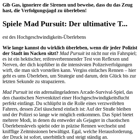
Gib Gas, ignoriere die Sirenen und beweise, dass du das Zeug
hast, die Verfolgungsjagd zu überleben!
Spiele Mad Pursuit: Der ultimative T...
est des Hochgeschwindigkeits-Überlebens
Wie lange kannst du wirklich überleben, wenn dir jeder Polizist
der Stadt im Nacken sitzt?
Mad Pursuit
ist nicht nur ein Fahrspiel;
es ist ein hektischer, reifenverbrennender Test von Reflexen und
Nerven, der dich kopfüber in die intensivsten Polizeiverfolgungen
wirft, die man sich vorstellen kann. Vergiss einfaches Rennen – hier
geht es ums Überleben, um Strategie und darum, dein Glück bis zur
letzten Sekunde zu strapazieren.
Mad Pursuit
ist ein adrenalingeladenes Arcade-Survival-Spiel, das
den chaotischen Nervenkitzel einer Hochgeschwindigkeitsflucht
perfekt einfängt. Du schlüpfst in die Rolle eines verzweifelten
Fahrers, dessen Ziel täuschend einfach ist: Auf der Straße bleiben
und der Polizei so lange wie möglich entkommen. Das Spiel bietet
mehrere Modi, in denen du entweder als Gejagter in chaotischen
Überlebenslevels spielst oder in präzise Rennen wechselst und
knifflige Zeitmissionen bewältigst. Egal, welche Herausforderung,
der Druck ist sofort, unerbittlich und steigt ständig an.