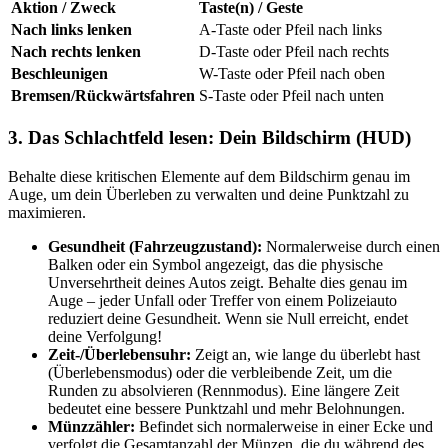
Aktion / Zweck
Taste(n) / Geste
Nach links lenken
A-Taste oder Pfeil nach links
Nach rechts lenken
D-Taste oder Pfeil nach rechts
Beschleunigen
W-Taste oder Pfeil nach oben
Bremsen/Rückwärtsfahren
S-Taste oder Pfeil nach unten
3. Das Schlachtfeld lesen: Dein Bildschirm (HUD)
Behalte diese kritischen Elemente auf dem Bildschirm genau im
Auge, um dein Überleben zu verwalten und deine Punktzahl zu
maximieren.
Gesundheit (Fahrzeugzustand):
Normalerweise durch einen
Balken oder ein Symbol angezeigt, das die physische
Unversehrtheit deines Autos zeigt. Behalte dies genau im
Auge – jeder Unfall oder Treffer von einem Polizeiauto
reduziert deine Gesundheit. Wenn sie Null erreicht, endet
deine Verfolgung!
Zeit-/Überlebensuhr:
Zeigt an, wie lange du überlebt hast
(Überlebensmodus) oder die verbleibende Zeit, um die
Runden zu absolvieren (Rennmodus). Eine längere Zeit
bedeutet eine bessere Punktzahl und mehr Belohnungen.
Münzzähler:
Befindet sich normalerweise in einer Ecke und
verfolgt die Gesamtanzahl der Münzen, die du während des