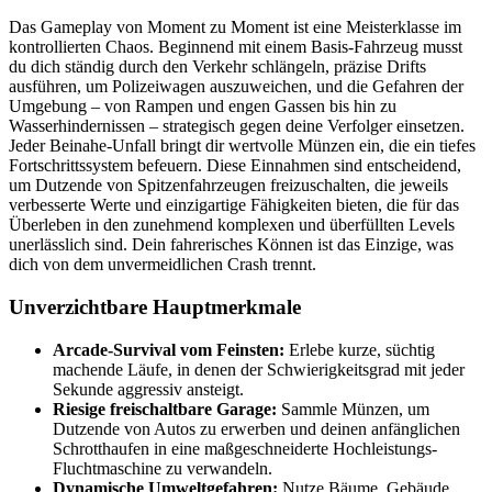
Das Gameplay von Moment zu Moment ist eine Meisterklasse im
kontrollierten Chaos. Beginnend mit einem Basis-Fahrzeug musst
du dich ständig durch den Verkehr schlängeln, präzise Drifts
ausführen, um Polizeiwagen auszuweichen, und die Gefahren der
Umgebung – von Rampen und engen Gassen bis hin zu
Wasserhindernissen – strategisch gegen deine Verfolger einsetzen.
Jeder Beinahe-Unfall bringt dir wertvolle Münzen ein, die ein tiefes
Fortschrittssystem befeuern. Diese Einnahmen sind entscheidend,
um Dutzende von Spitzenfahrzeugen freizuschalten, die jeweils
verbesserte Werte und einzigartige Fähigkeiten bieten, die für das
Überleben in den zunehmend komplexen und überfüllten Levels
unerlässlich sind. Dein fahrerisches Können ist das Einzige, was
dich von dem unvermeidlichen Crash trennt.
Unverzichtbare Hauptmerkmale
Arcade-Survival vom Feinsten:
Erlebe kurze, süchtig
machende Läufe, in denen der Schwierigkeitsgrad mit jeder
Sekunde aggressiv ansteigt.
Riesige freischaltbare Garage:
Sammle Münzen, um
Dutzende von Autos zu erwerben und deinen anfänglichen
Schrotthaufen in eine maßgeschneiderte Hochleistungs-
Fluchtmaschine zu verwandeln.
Dynamische Umweltgefahren:
Nutze Bäume, Gebäude,