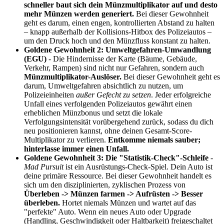
schneller baut sich dein Münzmultiplikator auf und desto
mehr Münzen werden generiert.
Bei dieser Gewohnheit
geht es darum, einen engen, kontrollierten Abstand zu halten
– knapp außerhalb der Kollisions-Hitbox des Polizeiautos –
um den Druck hoch und den Münzfluss konstant zu halten.
Goldene Gewohnheit 2: Umweltgefahren-Umwandlung
(EGU)
- Die Hindernisse der Karte (Bäume, Gebäude,
Verkehr, Rampen) sind nicht nur Gefahren, sondern auch
Münzmultiplikator-Auslöser.
Bei dieser Gewohnheit geht es
darum, Umweltgefahren absichtlich zu nutzen, um
Polizeieinheiten
außer Gefecht zu setzen
. Jeder erfolgreiche
Unfall eines verfolgenden Polizeiautos gewährt einen
erheblichen Münzbonus und setzt die lokale
Verfolgungsintensität vorübergehend zurück, sodass du dich
neu positionieren kannst, ohne deinen Gesamt-Score-
Multiplikator zu verlieren.
Entkomme niemals sauber;
hinterlasse immer einen Unfall.
Goldene Gewohnheit 3: Die "Statistik-Check"-Schleife
-
Mad Pursuit
ist ein Ausrüstungs-Check-Spiel. Dein Auto ist
deine primäre Ressource. Bei dieser Gewohnheit handelt es
sich um den disziplinierten, zyklischen Prozess von
Überleben -> Münzen farmen -> Aufrüsten -> Besser
überleben.
Hortet niemals Münzen und wartet auf das
"perfekte" Auto. Wenn ein neues Auto oder Upgrade
(Handling, Geschwindigkeit oder Haltbarkeit) freigeschaltet