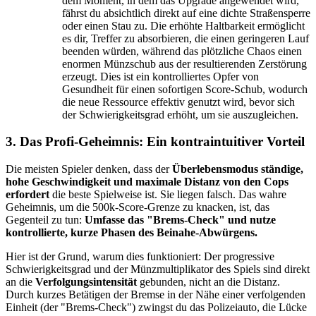
dem Moment, in dem das Upgrade angewendet wird,
fährst du absichtlich direkt auf eine dichte Straßensperre
oder einen Stau zu. Die erhöhte Haltbarkeit ermöglicht
es dir, Treffer zu absorbieren, die einen geringeren Lauf
beenden würden, während das plötzliche Chaos einen
enormen Münzschub aus der resultierenden Zerstörung
erzeugt. Dies ist ein kontrolliertes Opfer von
Gesundheit für einen sofortigen Score-Schub, wodurch
die neue Ressource effektiv genutzt wird, bevor sich
der Schwierigkeitsgrad erhöht, um sie auszugleichen.
3. Das Profi-Geheimnis: Ein kontraintuitiver Vorteil
Die meisten Spieler denken, dass der
Überlebensmodus ständige,
hohe Geschwindigkeit und maximale Distanz von den Cops
erfordert
die beste Spielweise ist. Sie liegen falsch. Das wahre
Geheimnis, um die 500k-Score-Grenze zu knacken, ist, das
Gegenteil zu tun:
Umfasse das "Brems-Check" und nutze
kontrollierte, kurze Phasen des Beinahe-Abwürgens.
Hier ist der Grund, warum dies funktioniert: Der progressive
Schwierigkeitsgrad und der Münzmultiplikator des Spiels sind direkt
an die
Verfolgungsintensität
gebunden, nicht an die Distanz.
Durch kurzes Betätigen der Bremse in der Nähe einer verfolgenden
Einheit (der "Brems-Check") zwingst du das Polizeiauto, die Lücke