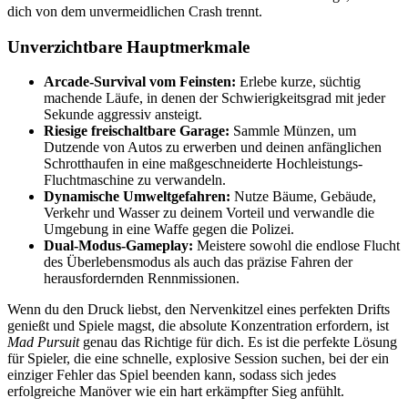
dich von dem unvermeidlichen Crash trennt.
Unverzichtbare Hauptmerkmale
Arcade-Survival vom Feinsten:
Erlebe kurze, süchtig
machende Läufe, in denen der Schwierigkeitsgrad mit jeder
Sekunde aggressiv ansteigt.
Riesige freischaltbare Garage:
Sammle Münzen, um
Dutzende von Autos zu erwerben und deinen anfänglichen
Schrotthaufen in eine maßgeschneiderte Hochleistungs-
Fluchtmaschine zu verwandeln.
Dynamische Umweltgefahren:
Nutze Bäume, Gebäude,
Verkehr und Wasser zu deinem Vorteil und verwandle die
Umgebung in eine Waffe gegen die Polizei.
Dual-Modus-Gameplay:
Meistere sowohl die endlose Flucht
des Überlebensmodus als auch das präzise Fahren der
herausfordernden Rennmissionen.
Wenn du den Druck liebst, den Nervenkitzel eines perfekten Drifts
genießt und Spiele magst, die absolute Konzentration erfordern, ist
Mad Pursuit
genau das Richtige für dich. Es ist die perfekte Lösung
für Spieler, die eine schnelle, explosive Session suchen, bei der ein
einziger Fehler das Spiel beenden kann, sodass sich jedes
erfolgreiche Manöver wie ein hart erkämpfter Sieg anfühlt.