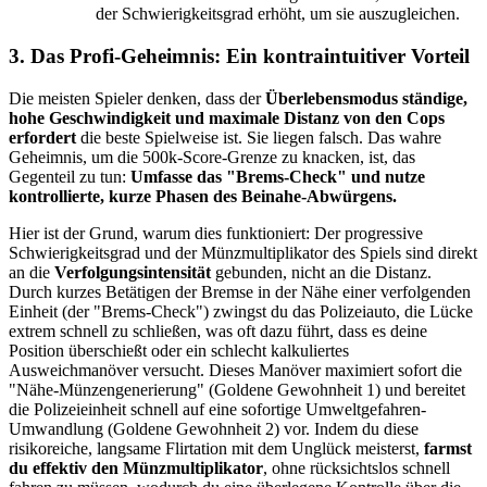
der Schwierigkeitsgrad erhöht, um sie auszugleichen.
3. Das Profi-Geheimnis: Ein kontraintuitiver Vorteil
Die meisten Spieler denken, dass der
Überlebensmodus ständige,
hohe Geschwindigkeit und maximale Distanz von den Cops
erfordert
die beste Spielweise ist. Sie liegen falsch. Das wahre
Geheimnis, um die 500k-Score-Grenze zu knacken, ist, das
Gegenteil zu tun:
Umfasse das "Brems-Check" und nutze
kontrollierte, kurze Phasen des Beinahe-Abwürgens.
Hier ist der Grund, warum dies funktioniert: Der progressive
Schwierigkeitsgrad und der Münzmultiplikator des Spiels sind direkt
an die
Verfolgungsintensität
gebunden, nicht an die Distanz.
Durch kurzes Betätigen der Bremse in der Nähe einer verfolgenden
Einheit (der "Brems-Check") zwingst du das Polizeiauto, die Lücke
extrem schnell zu schließen, was oft dazu führt, dass es deine
Position überschießt oder ein schlecht kalkuliertes
Ausweichmanöver versucht. Dieses Manöver maximiert sofort die
"Nähe-Münzengenerierung" (Goldene Gewohnheit 1) und bereitet
die Polizeieinheit schnell auf eine sofortige Umweltgefahren-
Umwandlung (Goldene Gewohnheit 2) vor. Indem du diese
risikoreiche, langsame Flirtation mit dem Unglück meisterst,
farmst
du effektiv den Münzmultiplikator
, ohne rücksichtslos schnell