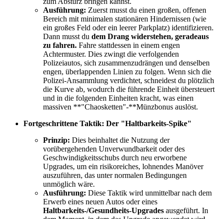
zum Absturz bringen kannst.
Ausführung:
Zuerst musst du einen großen, offenen
Bereich mit minimalen stationären Hindernissen (wie
ein großes Feld oder ein leerer Parkplatz) identifizieren.
Dann musst du
dem Drang widerstehen, geradeaus
zu fahren.
Fahre stattdessen in einem engen
Achtermuster. Dies zwingt die verfolgenden
Polizeiautos, sich zusammenzudrängen und denselben
engen, überlappenden Linien zu folgen. Wenn sich die
Polizei-Ansammlung verdichtet, schneidest du plötzlich
die Kurve ab, wodurch die führende Einheit übersteuert
und in die folgenden Einheiten kracht, was einen
massiven **"Chaosketten"-**Münzbonus auslöst.
Fortgeschrittene Taktik: Der "Haltbarkeits-Spike"
Prinzip:
Dies beinhaltet die Nutzung der
vorübergehenden Unverwundbarkeit oder des
Geschwindigkeitsschubs durch neu erworbene
Upgrades, um ein risikoreiches, lohnendes Manöver
auszuführen, das unter normalen Bedingungen
unmöglich wäre.
Ausführung:
Diese Taktik wird unmittelbar nach dem
Erwerb eines neuen Autos oder eines
Haltbarkeits-/Gesundheits-Upgrades
ausgeführt. In