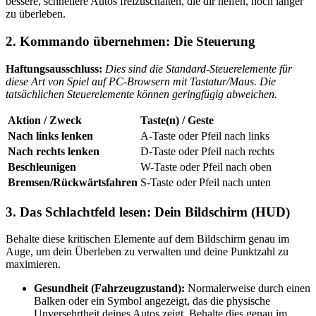
bessere, schnellere Autos freizuschalten, die dir helfen, noch länger
zu überleben.
2. Kommando übernehmen: Die Steuerung
Haftungsausschluss:
Dies sind die Standard-Steuerelemente für
diese Art von Spiel auf PC-Browsern mit Tastatur/Maus. Die
tatsächlichen Steuerelemente können geringfügig abweichen.
Aktion / Zweck
Taste(n) / Geste
Nach links lenken
A-Taste oder Pfeil nach links
Nach rechts lenken
D-Taste oder Pfeil nach rechts
Beschleunigen
W-Taste oder Pfeil nach oben
Bremsen/Rückwärtsfahren
S-Taste oder Pfeil nach unten
3. Das Schlachtfeld lesen: Dein Bildschirm (HUD)
Behalte diese kritischen Elemente auf dem Bildschirm genau im
Auge, um dein Überleben zu verwalten und deine Punktzahl zu
maximieren.
Gesundheit (Fahrzeugzustand):
Normalerweise durch einen
Balken oder ein Symbol angezeigt, das die physische
Unversehrtheit deines Autos zeigt. Behalte dies genau im