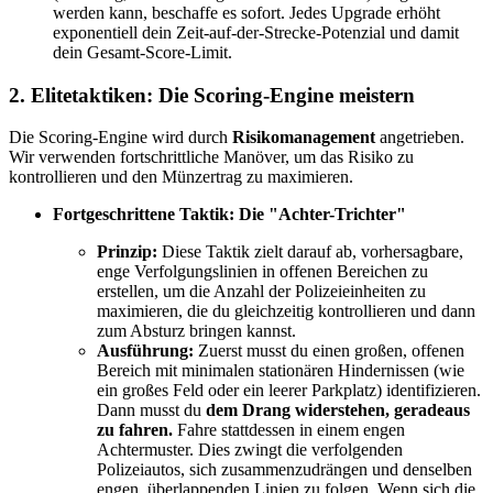
werden kann, beschaffe es sofort. Jedes Upgrade erhöht
exponentiell dein Zeit-auf-der-Strecke-Potenzial und damit
dein Gesamt-Score-Limit.
2. Elitetaktiken: Die Scoring-Engine meistern
Die Scoring-Engine wird durch
Risikomanagement
angetrieben.
Wir verwenden fortschrittliche Manöver, um das Risiko zu
kontrollieren und den Münzertrag zu maximieren.
Fortgeschrittene Taktik: Die "Achter-Trichter"
Prinzip:
Diese Taktik zielt darauf ab, vorhersagbare,
enge Verfolgungslinien in offenen Bereichen zu
erstellen, um die Anzahl der Polizeieinheiten zu
maximieren, die du gleichzeitig kontrollieren und dann
zum Absturz bringen kannst.
Ausführung:
Zuerst musst du einen großen, offenen
Bereich mit minimalen stationären Hindernissen (wie
ein großes Feld oder ein leerer Parkplatz) identifizieren.
Dann musst du
dem Drang widerstehen, geradeaus
zu fahren.
Fahre stattdessen in einem engen
Achtermuster. Dies zwingt die verfolgenden
Polizeiautos, sich zusammenzudrängen und denselben
engen, überlappenden Linien zu folgen. Wenn sich die