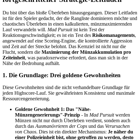
Du bist über das bloße Überleben hinausgegangen. Dieser Leitfaden
ist für den Spieler gedacht, der die Rangliste dominieren möchte und
chaotisches Überleben in einen kalkulierten, münzmaximierenden
Lauf verwandeln will.
Mad Pursuit
ist kein Test der
Reaktionsgeschwindigkeit; es ist ein Test des
Risikomanagements
,
angewendet auf eine Scoring-Engine, die kontrollierte Aggression
und Zeit auf der Strecke belohnt. Das Kernziel ist nicht nur die
Flucht, sondern die
Maximierung der Münzakkumulation pro
Zeiteinheit
, was paradoxerweise erfordert, dass man sich in der
Nähe der Bedrohung aufhält.
1. Die Grundlage: Drei goldene Gewohnheiten
Diese Gewohnheiten sind die nicht verhandelbare Grundlage für
jeden Highscore-Lauf. Sie gewährleisten Konsistenz und maximale
Ressourcengenerierung.
Goldene Gewohnheit 1: Das "Nähe-
Münzengenerierungs"-Prinzip
- In
Mad Pursuit
werden
Münzen nicht nur durch Überleben verdient, sondern auch
durch das
Ausmanövrieren der Cops
und das
Verursachen
von Chaos
. Dies ist ein direkter Mechanismus:
Je näher du
einer Polizeieinheit bist, ohne getroffen zu werden, desto