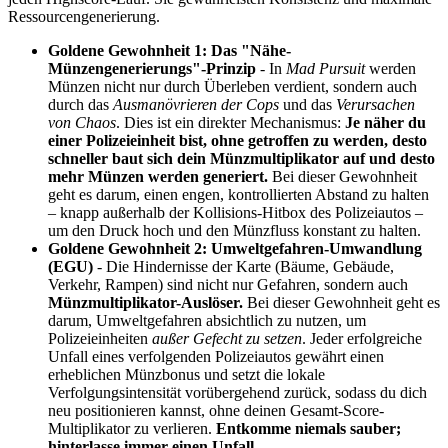
Ressourcengenerierung.
Goldene Gewohnheit 1: Das "Nähe-
Münzengenerierungs"-Prinzip
- In
Mad Pursuit
werden
Münzen nicht nur durch Überleben verdient, sondern auch
durch das
Ausmanövrieren der Cops
und das
Verursachen
von Chaos
. Dies ist ein direkter Mechanismus:
Je näher du
einer Polizeieinheit bist, ohne getroffen zu werden, desto
schneller baut sich dein Münzmultiplikator auf und desto
mehr Münzen werden generiert.
Bei dieser Gewohnheit
geht es darum, einen engen, kontrollierten Abstand zu halten
– knapp außerhalb der Kollisions-Hitbox des Polizeiautos –
um den Druck hoch und den Münzfluss konstant zu halten.
Goldene Gewohnheit 2: Umweltgefahren-Umwandlung
(EGU)
- Die Hindernisse der Karte (Bäume, Gebäude,
Verkehr, Rampen) sind nicht nur Gefahren, sondern auch
Münzmultiplikator-Auslöser.
Bei dieser Gewohnheit geht es
darum, Umweltgefahren absichtlich zu nutzen, um
Polizeieinheiten
außer Gefecht zu setzen
. Jeder erfolgreiche
Unfall eines verfolgenden Polizeiautos gewährt einen
erheblichen Münzbonus und setzt die lokale
Verfolgungsintensität vorübergehend zurück, sodass du dich
neu positionieren kannst, ohne deinen Gesamt-Score-
Multiplikator zu verlieren.
Entkomme niemals sauber;
hinterlasse immer einen Unfall.