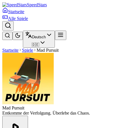
SpeedStars
Startseite
Alle Spiele
Deutsch
🇩🇪
Startseite
Spiele
Mad Pursuit
Mad Pursuit
Entkomme der Verfolgung. Überlebe das Chaos.