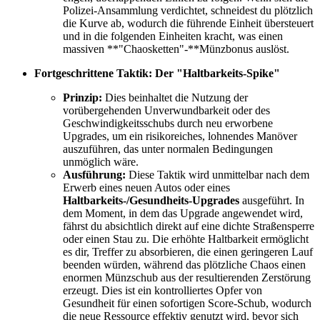
Polizei-Ansammlung verdichtet, schneidest du plötzlich
die Kurve ab, wodurch die führende Einheit übersteuert
und in die folgenden Einheiten kracht, was einen
massiven **"Chaosketten"-**Münzbonus auslöst.
Fortgeschrittene Taktik: Der "Haltbarkeits-Spike"
Prinzip:
Dies beinhaltet die Nutzung der
vorübergehenden Unverwundbarkeit oder des
Geschwindigkeitsschubs durch neu erworbene
Upgrades, um ein risikoreiches, lohnendes Manöver
auszuführen, das unter normalen Bedingungen
unmöglich wäre.
Ausführung:
Diese Taktik wird unmittelbar nach dem
Erwerb eines neuen Autos oder eines
Haltbarkeits-/Gesundheits-Upgrades
ausgeführt. In
dem Moment, in dem das Upgrade angewendet wird,
fährst du absichtlich direkt auf eine dichte Straßensperre
oder einen Stau zu. Die erhöhte Haltbarkeit ermöglicht
es dir, Treffer zu absorbieren, die einen geringeren Lauf
beenden würden, während das plötzliche Chaos einen
enormen Münzschub aus der resultierenden Zerstörung
erzeugt. Dies ist ein kontrolliertes Opfer von
Gesundheit für einen sofortigen Score-Schub, wodurch
die neue Ressource effektiv genutzt wird, bevor sich