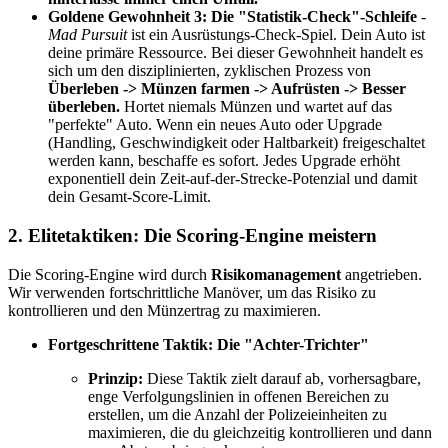
Goldene Gewohnheit 3: Die "Statistik-Check"-Schleife
-
Mad Pursuit
ist ein Ausrüstungs-Check-Spiel. Dein Auto ist
deine primäre Ressource. Bei dieser Gewohnheit handelt es
sich um den disziplinierten, zyklischen Prozess von
Überleben -> Münzen farmen -> Aufrüsten -> Besser
überleben.
Hortet niemals Münzen und wartet auf das
"perfekte" Auto. Wenn ein neues Auto oder Upgrade
(Handling, Geschwindigkeit oder Haltbarkeit) freigeschaltet
werden kann, beschaffe es sofort. Jedes Upgrade erhöht
exponentiell dein Zeit-auf-der-Strecke-Potenzial und damit
dein Gesamt-Score-Limit.
2. Elitetaktiken: Die Scoring-Engine meistern
Die Scoring-Engine wird durch
Risikomanagement
angetrieben.
Wir verwenden fortschrittliche Manöver, um das Risiko zu
kontrollieren und den Münzertrag zu maximieren.
Fortgeschrittene Taktik: Die "Achter-Trichter"
Prinzip:
Diese Taktik zielt darauf ab, vorhersagbare,
enge Verfolgungslinien in offenen Bereichen zu
erstellen, um die Anzahl der Polizeieinheiten zu
maximieren, die du gleichzeitig kontrollieren und dann