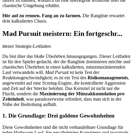
fahren zu müssen, wodurch du eine überlegene Kontrolle über die
chaotische Umgebung erhältst.
Hör auf zu rennen. Fang an zu farmen.
Die Rangliste erwartet
dein kalkuliertes Chaos.
Mad Pursuit meistern: Ein fortgeschr...
ittener Strategie-Leitfaden
Du bist über das bloße Überleben hinausgegangen. Dieser Leitfaden
ist für den Spieler gedacht, der die Rangliste dominieren möchte und
chaotisches Überleben in einen kalkulierten, münzmaximierenden
Lauf verwandeln will.
Mad Pursuit
ist kein Test der
Reaktionsgeschwindigkeit; es ist ein Test des
Risikomanagements
,
angewendet auf eine Scoring-Engine, die kontrollierte Aggression
und Zeit auf der Strecke belohnt. Das Kernziel ist nicht nur die
Flucht, sondern die
Maximierung der Münzakkumulation pro
Zeiteinheit
, was paradoxerweise erfordert, dass man sich in der
Nähe der Bedrohung aufhält.
1. Die Grundlage: Drei goldene Gewohnheiten
Diese Gewohnheiten sind die nicht verhandelbare Grundlage für
jeden Highscore-Lauf. Sie gewährleisten Konsistenz und maximale