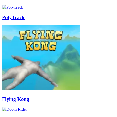
PolyTrack
Flying Kong