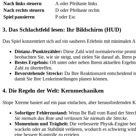
Nach links steuern
A oder Pfeiltaste links
Nach rechts steuern
D oder Pfeiltaste rechts
Spiel pausieren
P oder Esc
3. Das Schlachtfeld lesen: Ihr Bildschirm (HUD)
Das Spiel konzentriert sich auf ein sauberes Erlebnis mit minimalen 
Distanz-/Punktezähler:
Diese Zahl wird normalerweise promine
beobachten Sie, wie sie steigt, und zielen Sie darauf ab, Ihren
Bestes Ergebnis:
Oft unter oder neben Ihrem aktuellen Ergebnis
Zahl zu übertreffen.
Bevorstehende Strecke:
Da Ihre Reaktionszeit entscheidend i
damit Sie Ihre Lenkeinstellungen planen können.
4. Die Regeln der Welt: Kernmechaniken
Slope Xtreme basiert auf ein paar einfachen, aber herausfordernden 
Sofortiger Fehlerzustand:
Wenn Ihr Ball vom Rand der Strecke 
Sie niemals das Rote und verlassen Sie niemals die Strecke.
Momentum und Trägheit:
Die verbesserte Physik-Engine bede
wackeln oder an Stabilität verlieren, wodurch es schwierig wir
eine bessere Kontrolle zu erzielen.