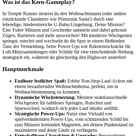
Was ist das Kern-Gameplay?
In Temple Runner steuerst du den Weihnachtsmann (oder andere
entzückende Charaktere wie Prinzessin Santa!) durch eine
lebendige, hindernisreiche U-Bahn-Umgebung. Deine Mission?
Eine Fuhre Münzen und Geschenke sammeln und dabei gekonnt
Zügen, Barrieren und mehr ausweichen! Mit intuitiven Wischgesten
springst, rutschst und wechselst du die Spur in einem fließenden
Tanz der Vermeidung. Setze Power-Ups wie Raketenrucksäcke für
Luft-Münzsammlungen oder Schilde für eine entscheidende Rettung
strategisch ein, während du gleichzeitig den Highscore anstrebst!
Hauptmerkmale
Endloser festlicher Spaß:
Erlebe Non-Stop-Lauf-Action mit
einem bezaubernden Weihnachtsthema, perfekt, um in
Weihnachtsstimmung zu kommen.
Dynamische Wischsteuerung:
Meistere reaktionsschnelle
Wischgesten für nahtloses Springen, Rutschen und
Spurwechsel, wodurch sich jeder Lauf intuitiv anfühlt.
Strategische Power-Ups:
Nutze eine Vielzahl von
spielverändernden Power-Ups, vom schützenden Schild bis
zum Münzen hortenden Magneten, um deinen Punktestand zu
maximieren und deine Läufe zu verlängern.
Freischaltbare Charaktere & Upgrades:
Personalisiere