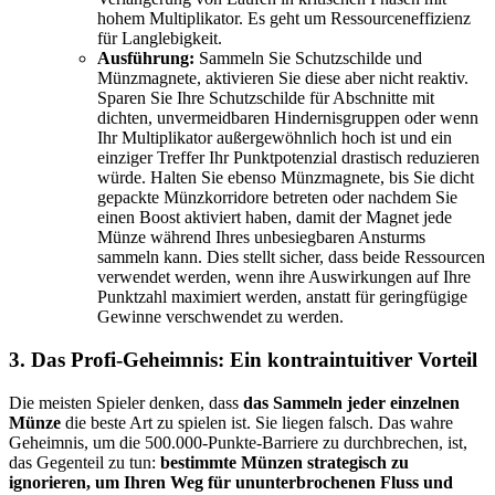
hohem Multiplikator. Es geht um Ressourceneffizienz
für Langlebigkeit.
Ausführung:
Sammeln Sie Schutzschilde und
Münzmagnete, aktivieren Sie diese aber nicht reaktiv.
Sparen Sie Ihre Schutzschilde für Abschnitte mit
dichten, unvermeidbaren Hindernisgruppen oder wenn
Ihr Multiplikator außergewöhnlich hoch ist und ein
einziger Treffer Ihr Punktpotenzial drastisch reduzieren
würde. Halten Sie ebenso Münzmagnete, bis Sie dicht
gepackte Münzkorridore betreten oder nachdem Sie
einen Boost aktiviert haben, damit der Magnet jede
Münze während Ihres unbesiegbaren Ansturms
sammeln kann. Dies stellt sicher, dass beide Ressourcen
verwendet werden, wenn ihre Auswirkungen auf Ihre
Punktzahl maximiert werden, anstatt für geringfügige
Gewinne verschwendet zu werden.
3. Das Profi-Geheimnis: Ein kontraintuitiver Vorteil
Die meisten Spieler denken, dass
das Sammeln jeder einzelnen
Münze
die beste Art zu spielen ist. Sie liegen falsch. Das wahre
Geheimnis, um die 500.000-Punkte-Barriere zu durchbrechen, ist,
das Gegenteil zu tun:
bestimmte Münzen strategisch zu
ignorieren, um Ihren Weg für ununterbrochenen Fluss und