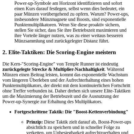
Power-up-Symbole am Horizont identifizieren und sofort
einen Kurs darauf festlegen, selbst wenn dies bedeutet, ein
paar Münzen vorübergehend zu opfern. Warum? Power-ups,
insbesondere Münzmagnete und Boosts, sind exponentielle
Punktemultiplikatoren. Wenn Sie diese proaktiv sichern,
stellen Sie sicher, dass Sie ihre Betriebszeit maximieren und
ihre Vorteile länger nutzen, was zu einer weitaus besseren
Münzsammlung und zurückgelegter Distanz führt.
2. Elite-Taktiken: Die Scoring-Engine meistern
Die Kern-"Scoring-Engine" von Temple Runner ist eindeutig
zurückgelegte Strecke & Multiplier-Nachhaltigkeit
. Während
Münzen einen Beitrag leisten, kommt das exponentielle Wachstum
vom längeren Überleben und der Aufrechterhaltung eines hohen
Punktemultiplikators, der direkt mit dem kontinuierlichen Fortschritt
ohne Treffer verbunden ist. Daher drehen sich unsere Elite-Taktiken
um die Maximierung der Betriebszeit und die Ausnutzung der
Power-up-Synergie zur Erhaltung des Multiplikators.
Fortgeschrittene Taktik: Die "Boost-Kettenverbindung"
Prinzip:
Diese Taktik zielt darauf ab, Boost-Power-ups
absichtlich zu speichern und in schneller Folge zu
verketten, um Unbesiegbarkeit aufrechtzuerhalten und