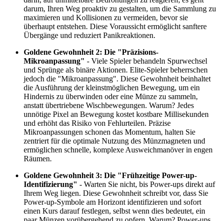
darum, Ihren Weg proaktiv zu gestalten, um die Sammlung zu
maximieren und Kollisionen zu vermeiden, bevor sie
überhaupt entstehen. Diese Voraussicht ermöglicht sanftere
Übergänge und reduziert Panikreaktionen.
Goldene Gewohnheit 2: Die "Präzisions-
Mikroanpassung"
- Viele Spieler behandeln Spurwechsel
und Sprünge als binäre Aktionen. Elite-Spieler beherrschen
jedoch die "Mikroanpassung". Diese Gewohnheit beinhaltet
die Ausführung der kleinstmöglichen Bewegung, um ein
Hindernis zu überwinden oder eine Münze zu sammeln,
anstatt übertriebene Wischbewegungen. Warum? Jedes
unnötige Pixel an Bewegung kostet kostbare Millisekunden
und erhöht das Risiko von Fehlurteilen. Präzise
Mikroanpassungen schonen das Momentum, halten Sie
zentriert für die optimale Nutzung des Münzmagneten und
ermöglichen schnelle, komplexe Ausweichmanöver in engen
Räumen.
Goldene Gewohnheit 3: Die "Frühzeitige Power-up-
Identifizierung"
- Warten Sie nicht, bis Power-ups direkt auf
Ihrem Weg liegen. Diese Gewohnheit schreibt vor, dass Sie
Power-up-Symbole am Horizont identifizieren und sofort
einen Kurs darauf festlegen, selbst wenn dies bedeutet, ein
paar Münzen vorübergehend zu opfern. Warum? Power-ups,