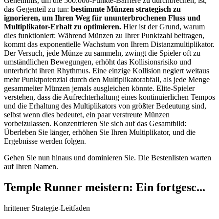
Geheimnis, um die 500.000-Punkte-Barriere zu durchbrechen, ist,
das Gegenteil zu tun:
bestimmte Münzen strategisch zu
ignorieren, um Ihren Weg für ununterbrochenen Fluss und
Multiplikator-Erhalt zu optimieren.
Hier ist der Grund, warum
dies funktioniert: Während Münzen zu Ihrer Punktzahl beitragen,
kommt das exponentielle Wachstum von Ihrem Distanzmultiplikator.
Der Versuch, jede Münze zu sammeln, zwingt die Spieler oft zu
umständlichen Bewegungen, erhöht das Kollisionsrisiko und
unterbricht ihren Rhythmus. Eine einzige Kollision negiert weitaus
mehr Punktpotenzial durch den Multiplikatorabfall, als jede Menge
gesammelter Münzen jemals ausgleichen könnte. Elite-Spieler
verstehen, dass die Aufrechterhaltung eines kontinuierlichen Tempos
und die Erhaltung des Multiplikators von größter Bedeutung sind,
selbst wenn dies bedeutet, ein paar verstreute Münzen
vorbeizulassen. Konzentrieren Sie sich auf das Gesamtbild:
Überleben Sie länger, erhöhen Sie Ihren Multiplikator, und die
Ergebnisse werden folgen.
Gehen Sie nun hinaus und dominieren Sie. Die Bestenlisten warten
auf Ihren Namen.
Temple Runner meistern: Ein fortgesc...
hrittener Strategie-Leitfaden