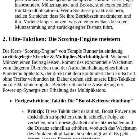
insbesondere Münzmagnete und Boosts, sind exponentielle
Punktemultiplikatoren. Wenn Sie diese proaktiv sichern,
stellen Sie sicher, dass Sie ihre Betriebszeit maximieren und
ihre Vorteile länger nutzen, was zu einer weitaus besseren
Münzsammlung und zurückgelegter Distanz führt.
2. Elite-Taktiken: Die Scoring-Engine meistern
Die Kern-"Scoring-Engine" von Temple Runner ist eindeutig
zurückgelegte Strecke & Multiplier-Nachhaltigkeit
. Während
Münzen einen Beitrag leisten, kommt das exponentielle Wachstum
vom längeren Überleben und der Aufrechterhaltung eines hohen
Punktemultiplikators, der direkt mit dem kontinuierlichen Fortschritt
ohne Treffer verbunden ist. Daher drehen sich unsere Elite-Taktiken
um die Maximierung der Betriebszeit und die Ausnutzung der
Power-up-Synergie zur Erhaltung des Multiplikators.
Fortgeschrittene Taktik: Die "Boost-Kettenverbindung"
Prinzip:
Diese Taktik zielt darauf ab, Boost-Power-ups
absichtlich zu speichern und in schneller Folge zu
verketten, um Unbesiegbarkeit aufrechtzuerhalten und
die Distanz schnell zu erhöhen, wodurch das Wachstum
des Punktemultiplikators beschleunigt wird. Es geht