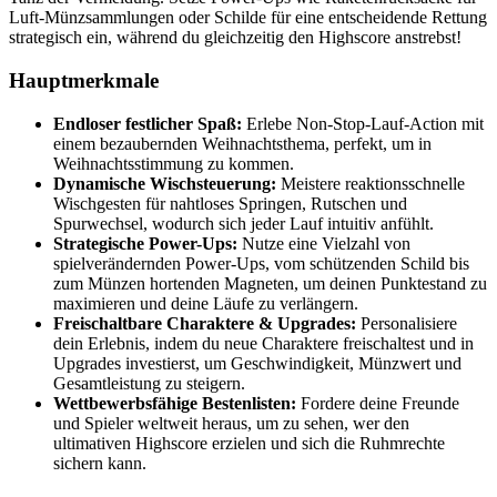
Luft-Münzsammlungen oder Schilde für eine entscheidende Rettung
strategisch ein, während du gleichzeitig den Highscore anstrebst!
Hauptmerkmale
Endloser festlicher Spaß:
Erlebe Non-Stop-Lauf-Action mit
einem bezaubernden Weihnachtsthema, perfekt, um in
Weihnachtsstimmung zu kommen.
Dynamische Wischsteuerung:
Meistere reaktionsschnelle
Wischgesten für nahtloses Springen, Rutschen und
Spurwechsel, wodurch sich jeder Lauf intuitiv anfühlt.
Strategische Power-Ups:
Nutze eine Vielzahl von
spielverändernden Power-Ups, vom schützenden Schild bis
zum Münzen hortenden Magneten, um deinen Punktestand zu
maximieren und deine Läufe zu verlängern.
Freischaltbare Charaktere & Upgrades:
Personalisiere
dein Erlebnis, indem du neue Charaktere freischaltest und in
Upgrades investierst, um Geschwindigkeit, Münzwert und
Gesamtleistung zu steigern.
Wettbewerbsfähige Bestenlisten:
Fordere deine Freunde
und Spieler weltweit heraus, um zu sehen, wer den
ultimativen Highscore erzielen und sich die Ruhmrechte
sichern kann.