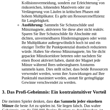
Kollisionsvermeidung, sondern zur Erleichterung von
risikoreichen, lohnenden Manövern oder zur
Verlängerung von Läufen in kritischen Phasen mit
hohem Multiplikator. Es geht um Ressourceneffizienz
für Langlebigkeit.
Ausführung:
Sammeln Sie Schutzschilde und
Münzmagnete, aktivieren Sie diese aber nicht reaktiv.
Sparen Sie Ihre Schutzschilde für Abschnitte mit
dichten, unvermeidbaren Hindernisgruppen oder wenn
Ihr Multiplikator außergewöhnlich hoch ist und ein
einziger Treffer Ihr Punktpotenzial drastisch reduzieren
würde. Halten Sie ebenso Münzmagnete, bis Sie dicht
gepackte Münzkorridore betreten oder nachdem Sie
einen Boost aktiviert haben, damit der Magnet jede
Münze während Ihres unbesiegbaren Ansturms
sammeln kann. Dies stellt sicher, dass beide Ressourcen
verwendet werden, wenn ihre Auswirkungen auf Ihre
Punktzahl maximiert werden, anstatt für geringfügige
Gewinne verschwendet zu werden.
3. Das Profi-Geheimnis: Ein kontraintuitiver Vorteil
Die meisten Spieler denken, dass
das Sammeln jeder einzelnen
Münze
die beste Art zu spielen ist. Sie liegen falsch. Das wahre