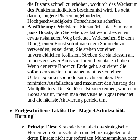
die Distanz schnell zu erhöhen, wodurch das Wachstum
des Punktemultiplikators beschleunigt wird. Es geht
darum, längere Phasen ungehinderter,
Hochgeschwindigkeits-Fortschritte zu schaffen.
Ausführung:
Priorisieren Sie zunächst das Sammeln
jedes
Boosts, den Sie sehen, selbst wenn dies einen
etwas riskanteren Weg bedeutet. Widerstehen Sie dem
Drang, einen Boost sofort nach dem Sammeln zu
verwenden, es sei denn, Sie stehen vor einer
unvermeidlichen Kollision. Streben Sie stattdessen an,
mindestens zwei Boosts in Ihrem Inventar zu haben.
Wenn der erste Boost zu Ende geht, aktivieren Sie
sofort den zweiten und gehen nahtlos von einer
Unbesiegbarkeitsperiode zur nächsten über. Dies
minimiert Ausfallzeiten und maximiert den Anstieg des
Multiplikators. Der Schlüssel ist zu erkennen, wann ein
Boost abläuft, indem man das visuelle Signal beachtet
und die nächste Aktivierung perfekt timt.
Fortgeschrittene Taktik: Die "Magnet-Schutzschild-
Hortung"
Prinzip:
Diese Strategie beinhaltet das strategische
Horten von Schutzschilden und Münzmagneten und
deren Einsatz nicht zur sofortigen Münzsammlung oder