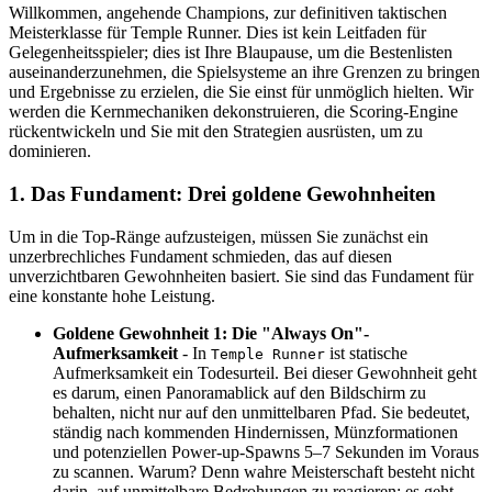
Willkommen, angehende Champions, zur definitiven taktischen
Meisterklasse für Temple Runner. Dies ist kein Leitfaden für
Gelegenheitsspieler; dies ist Ihre Blaupause, um die Bestenlisten
auseinanderzunehmen, die Spielsysteme an ihre Grenzen zu bringen
und Ergebnisse zu erzielen, die Sie einst für unmöglich hielten. Wir
werden die Kernmechaniken dekonstruieren, die Scoring-Engine
rückentwickeln und Sie mit den Strategien ausrüsten, um zu
dominieren.
1. Das Fundament: Drei goldene Gewohnheiten
Um in die Top-Ränge aufzusteigen, müssen Sie zunächst ein
unzerbrechliches Fundament schmieden, das auf diesen
unverzichtbaren Gewohnheiten basiert. Sie sind das Fundament für
eine konstante hohe Leistung.
Goldene Gewohnheit 1: Die "Always On"-
Aufmerksamkeit
- In
ist statische
Temple Runner
Aufmerksamkeit ein Todesurteil. Bei dieser Gewohnheit geht
es darum, einen Panoramablick auf den Bildschirm zu
behalten, nicht nur auf den unmittelbaren Pfad. Sie bedeutet,
ständig nach kommenden Hindernissen, Münzformationen
und potenziellen Power-up-Spawns 5–7 Sekunden im Voraus
zu scannen. Warum? Denn wahre Meisterschaft besteht nicht
darin, auf unmittelbare Bedrohungen zu reagieren; es geht