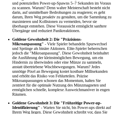
und potenziellen Power-up-Spawns 5–7 Sekunden im Voraus
zu scannen. Warum? Denn wahre Meisterschaft besteht nicht
darin, auf unmittelbare Bedrohungen zu reagieren; es geht
darum, Ihren Weg proaktiv zu gestalten, um die Sammlung zu
maximieren und Kollisionen zu vermeiden, bevor sie
überhaupt entstehen. Diese Voraussicht ermöglicht sanftere
Übergänge und reduziert Panikreaktionen.
Goldene Gewohnheit 2: Die "Präzisions-
Mikroanpassung"
- Viele Spieler behandeln Spurwechsel
und Sprünge als binäre Aktionen. Elite-Spieler beherrschen
jedoch die "Mikroanpassung". Diese Gewohnheit beinhaltet
die Ausführung der kleinstmöglichen Bewegung, um ein
Hindernis zu überwinden oder eine Münze zu sammeln,
anstatt übertriebene Wischbewegungen. Warum? Jedes
unnötige Pixel an Bewegung kostet kostbare Millisekunden
und erhöht das Risiko von Fehlurteilen. Präzise
Mikroanpassungen schonen das Momentum, halten Sie
zentriert für die optimale Nutzung des Münzmagneten und
ermöglichen schnelle, komplexe Ausweichmanöver in engen
Räumen.
Goldene Gewohnheit 3: Die "Frühzeitige Power-up-
Identifizierung"
- Warten Sie nicht, bis Power-ups direkt auf
Ihrem Weg liegen. Diese Gewohnheit schreibt vor, dass Sie