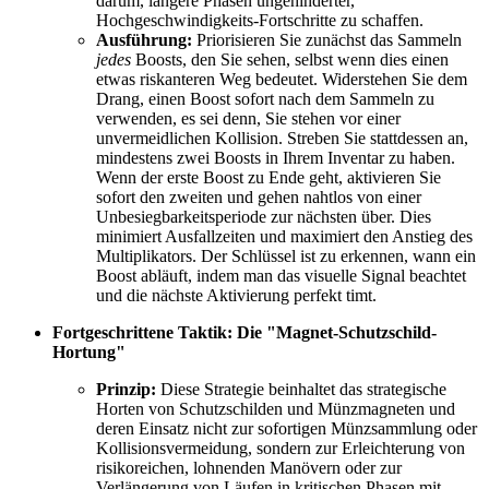
darum, längere Phasen ungehinderter,
Hochgeschwindigkeits-Fortschritte zu schaffen.
Ausführung:
Priorisieren Sie zunächst das Sammeln
jedes
Boosts, den Sie sehen, selbst wenn dies einen
etwas riskanteren Weg bedeutet. Widerstehen Sie dem
Drang, einen Boost sofort nach dem Sammeln zu
verwenden, es sei denn, Sie stehen vor einer
unvermeidlichen Kollision. Streben Sie stattdessen an,
mindestens zwei Boosts in Ihrem Inventar zu haben.
Wenn der erste Boost zu Ende geht, aktivieren Sie
sofort den zweiten und gehen nahtlos von einer
Unbesiegbarkeitsperiode zur nächsten über. Dies
minimiert Ausfallzeiten und maximiert den Anstieg des
Multiplikators. Der Schlüssel ist zu erkennen, wann ein
Boost abläuft, indem man das visuelle Signal beachtet
und die nächste Aktivierung perfekt timt.
Fortgeschrittene Taktik: Die "Magnet-Schutzschild-
Hortung"
Prinzip:
Diese Strategie beinhaltet das strategische
Horten von Schutzschilden und Münzmagneten und
deren Einsatz nicht zur sofortigen Münzsammlung oder
Kollisionsvermeidung, sondern zur Erleichterung von
risikoreichen, lohnenden Manövern oder zur
Verlängerung von Läufen in kritischen Phasen mit