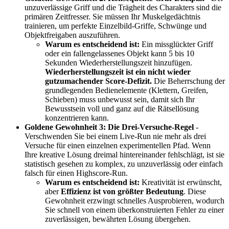
unzuverlässige Griff und die Trägheit des Charakters sind die
primären Zeitfresser. Sie müssen Ihr Muskelgedächtnis
trainieren, um perfekte Einzelbild-Griffe, Schwünge und
Objektfreigaben auszuführen.
Warum es entscheidend ist:
Ein missglückter Griff
oder ein fallengelassenes Objekt kann 5 bis 10
Sekunden Wiederherstellungszeit hinzufügen.
Wiederherstellungszeit ist ein nicht wieder
gutzumachender Score-Defizit.
Die Beherrschung der
grundlegenden Bedienelemente (Klettern, Greifen,
Schieben) muss unbewusst sein, damit sich Ihr
Bewusstsein voll und ganz auf die Rätsellösung
konzentrieren kann.
Goldene Gewohnheit 3: Die Drei-Versuche-Regel
-
Verschwenden Sie bei einem Live-Run nie mehr als drei
Versuche für einen einzelnen experimentellen Pfad. Wenn
Ihre kreative Lösung dreimal hintereinander fehlschlägt, ist sie
statistisch gesehen zu komplex, zu unzuverlässig oder einfach
falsch für einen Highscore-Run.
Warum es entscheidend ist:
Kreativität ist erwünscht,
aber
Effizienz ist von größter Bedeutung
. Diese
Gewohnheit erzwingt schnelles Ausprobieren, wodurch
Sie schnell von einem überkonstruierten Fehler zu einer
zuverlässigen, bewährten Lösung übergehen.