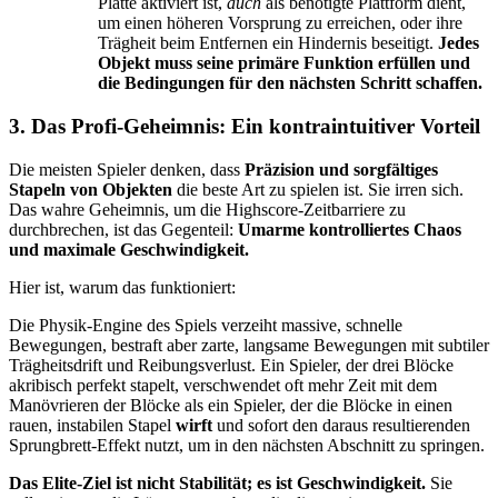
Platte aktiviert ist,
auch
als benötigte Plattform dient,
um einen höheren Vorsprung zu erreichen, oder ihre
Trägheit beim Entfernen ein Hindernis beseitigt.
Jedes
Objekt muss seine primäre Funktion erfüllen und
die Bedingungen für den nächsten Schritt schaffen.
3. Das Profi-Geheimnis: Ein kontraintuitiver Vorteil
Die meisten Spieler denken, dass
Präzision und sorgfältiges
Stapeln von Objekten
die beste Art zu spielen ist. Sie irren sich.
Das wahre Geheimnis, um die Highscore-Zeitbarriere zu
durchbrechen, ist das Gegenteil:
Umarme kontrolliertes Chaos
und maximale Geschwindigkeit.
Hier ist, warum das funktioniert:
Die Physik-Engine des Spiels verzeiht massive, schnelle
Bewegungen, bestraft aber zarte, langsame Bewegungen mit subtiler
Trägheitsdrift und Reibungsverlust. Ein Spieler, der drei Blöcke
akribisch perfekt stapelt, verschwendet oft mehr Zeit mit dem
Manövrieren der Blöcke als ein Spieler, der die Blöcke in einen
rauen, instabilen Stapel
wirft
und sofort den daraus resultierenden
Sprungbrett-Effekt nutzt, um in den nächsten Abschnitt zu springen.
Das Elite-Ziel ist nicht Stabilität; es ist Geschwindigkeit.
Sie