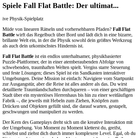
Spiele Fall Flat Battle: Der ultimat...
ive Physik-Spielplatz
Müde von linearen Rätseln und vorhersehbaren Pfaden?
Fall Flat
Battle
wirft das Regelbuch über Bord und lädt dich in eine bizarre,
brillante Welt ein, in der die Physik sowohl dein größtes Werkzeug
als auch dein urkomischstes Hindernis ist.
Fall Flat Battle
ist ein endlos unterhaltsamer, physikbasierter
Puzzle-Plattformer, der in einer atemberaubenden Abfolge von
schwebenden, traumhaften Welten spielt. Vergiss starre Steuerung
und feste Lösungen; dieses Spiel ist ein Sandkasten interaktiver
Umgebungen. Deine Mission ist einfach: Navigiere vom Startpunkt
zur Ausgangstür, aber die Reise ist alles andere als das. Du wirst
detaillierte Traumlandschaften durchqueren – von einer geschäftigen
Stadt über ein mysteriöses Herrenhaus bis hin zu einer weitläufigen
Fabrik –, die jeweils mit Hebeln zum Ziehen, Knöpfen zum
Drücken und Objekten gefüllt sind, die darauf warten, gestapelt,
geschwungen und manipuliert zu werden.
Der Kern des Gameplays dreht sich um die kreative Interaktion mit
der Umgebung. Von Moment zu Moment kletterst du, greifst,
schiebst und ziehst dich durch immer komplexere Level. Egal, ob du