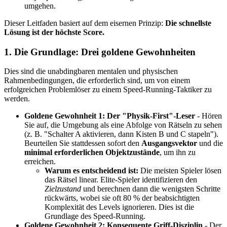
umgehen.
Dieser Leitfaden basiert auf dem eisernen Prinzip:
Die schnellste
Lösung ist der höchste Score.
1. Die Grundlage: Drei goldene Gewohnheiten
Dies sind die unabdingbaren mentalen und physischen
Rahmenbedingungen, die erforderlich sind, um von einem
erfolgreichen Problemlöser zu einem Speed-Running-Taktiker zu
werden.
Goldene Gewohnheit 1: Der "Physik-First"-Leser
- Hören
Sie auf, die Umgebung als eine Abfolge von Rätseln zu sehen
(z. B. "Schalter A aktivieren, dann Kisten B und C stapeln").
Beurteilen Sie stattdessen sofort den
Ausgangsvektor
und die
minimal erforderlichen Objektzustände
, um ihn zu
erreichen.
Warum es entscheidend ist:
Die meisten Spieler lösen
das Rätsel linear. Elite-Spieler identifizieren den
Zielzustand
und berechnen dann die wenigsten Schritte
rückwärts, wobei sie oft 80 % der beabsichtigten
Komplexität des Levels ignorieren. Dies ist die
Grundlage des Speed-Running.
Goldene Gewohnheit 2: Konsequente Griff-Disziplin
- Der