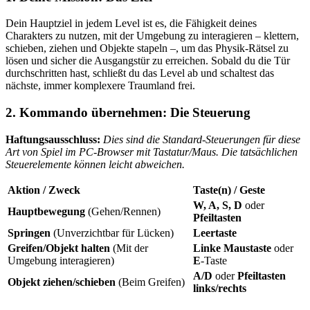
Dein Hauptziel in jedem Level ist es, die Fähigkeit deines
Charakters zu nutzen, mit der Umgebung zu interagieren – klettern,
schieben, ziehen und Objekte stapeln –, um das Physik-Rätsel zu
lösen und sicher die Ausgangstür zu erreichen. Sobald du die Tür
durchschritten hast, schließt du das Level ab und schaltest das
nächste, immer komplexere Traumland frei.
2. Kommando übernehmen: Die Steuerung
Haftungsausschluss:
Dies sind die Standard-Steuerungen für diese
Art von Spiel im PC-Browser mit Tastatur/Maus. Die tatsächlichen
Steuerelemente können leicht abweichen.
Aktion / Zweck
Taste(n) / Geste
W, A, S, D
oder
Hauptbewegung
(Gehen/Rennen)
Pfeiltasten
Springen
(Unverzichtbar für Lücken)
Leertaste
Greifen/Objekt halten
(Mit der
Linke Maustaste
oder
Umgebung interagieren)
E
-Taste
A/D
oder
Pfeiltasten
Objekt ziehen/schieben
(Beim Greifen)
links/rechts