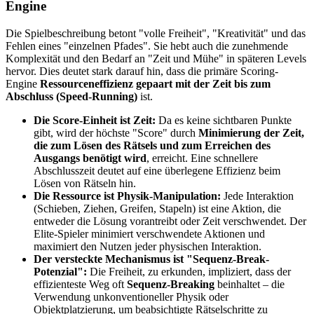
Engine
Die Spielbeschreibung betont "volle Freiheit", "Kreativität" und das
Fehlen eines "einzelnen Pfades". Sie hebt auch die zunehmende
Komplexität und den Bedarf an "Zeit und Mühe" in späteren Levels
hervor. Dies deutet stark darauf hin, dass die primäre Scoring-
Engine
Ressourceneffizienz gepaart mit der Zeit bis zum
Abschluss (Speed-Running)
ist.
Die Score-Einheit ist Zeit:
Da es keine sichtbaren Punkte
gibt, wird der höchste "Score" durch
Minimierung der Zeit,
die zum Lösen des Rätsels und zum Erreichen des
Ausgangs benötigt wird
, erreicht. Eine schnellere
Abschlusszeit deutet auf eine überlegene Effizienz beim
Lösen von Rätseln hin.
Die Ressource ist Physik-Manipulation:
Jede Interaktion
(Schieben, Ziehen, Greifen, Stapeln) ist eine Aktion, die
entweder die Lösung vorantreibt oder Zeit verschwendet. Der
Elite-Spieler minimiert verschwendete Aktionen und
maximiert den Nutzen jeder physischen Interaktion.
Der versteckte Mechanismus ist "Sequenz-Break-
Potenzial":
Die Freiheit, zu erkunden, impliziert, dass der
effizienteste Weg oft
Sequenz-Breaking
beinhaltet – die
Verwendung unkonventioneller Physik oder
Objektplatzierung, um beabsichtigte Rätselschritte zu