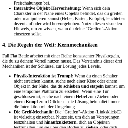
Freischaltungen bei.
Interaktive Objekt-Hervorhebung:
Wenn sich dein
Charakter in der Nähe eines Objekts befindet, das du greifen
oder manipulieren kannst (Hebel, Kisten, Knöpfe), leuchtet es
dezent auf oder wird hervorgehoben. Nutze diesen visuellen
Hinweis, um zu wissen, wann du deine "Greifen"-Aktion
einsetzen sollst.
4. Die Regeln der Welt: Kernmechaniken
Fall Flat Battle arbeitet mit einer Reihe konsistenter Physikregeln,
die du zu deinem Vorteil nutzen musst. Das Verständnis dieser drei
Mechaniken ist der Schlüssel zur Lösung jedes Levels.
Physik-Interaktion ist Trumpf:
Wenn du einen Schalter
nicht erreichen kannst, suche nach einer Kiste oder einem
Objekt in der Nähe, das du
schieben und stapeln
kannst, um
eine temporäre Plattform zu erstellen. Wenn eine Tür
geschlossen ist, suche nach einem
Hebel
zum Ziehen oder
einem
Knopf
zum Drücken – die Lösung beinhaltet immer
die Interaktion mit der Umgebung.
Die Greif-Mechanik:
Die "Greifen"-Aktion (Linksklick/E)
ist vielseitig einsetzbar. Nutze sie, um dich an Vorsprüngen
festzuhalten und
hinaufzuklettern
, dich an Objekten
festzuhalten, um sie über den Boden zu
ziehen
, oder dich