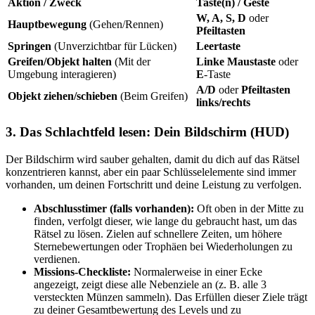
Aktion / Zweck
Taste(n) / Geste
W, A, S, D
oder
Hauptbewegung
(Gehen/Rennen)
Pfeiltasten
Springen
(Unverzichtbar für Lücken)
Leertaste
Greifen/Objekt halten
(Mit der
Linke Maustaste
oder
Umgebung interagieren)
E
-Taste
A/D
oder
Pfeiltasten
Objekt ziehen/schieben
(Beim Greifen)
links/rechts
3. Das Schlachtfeld lesen: Dein Bildschirm (HUD)
Der Bildschirm wird sauber gehalten, damit du dich auf das Rätsel
konzentrieren kannst, aber ein paar Schlüsselelemente sind immer
vorhanden, um deinen Fortschritt und deine Leistung zu verfolgen.
Abschlusstimer (falls vorhanden):
Oft oben in der Mitte zu
finden, verfolgt dieser, wie lange du gebraucht hast, um das
Rätsel zu lösen. Zielen auf schnellere Zeiten, um höhere
Sternebewertungen oder Trophäen bei Wiederholungen zu
verdienen.
Missions-Checkliste:
Normalerweise in einer Ecke
angezeigt, zeigt diese alle Nebenziele an (z. B. alle 3
versteckten Münzen sammeln). Das Erfüllen dieser Ziele trägt
zu deiner Gesamtbewertung des Levels und zu