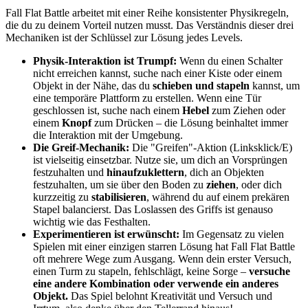
Fall Flat Battle arbeitet mit einer Reihe konsistenter Physikregeln,
die du zu deinem Vorteil nutzen musst. Das Verständnis dieser drei
Mechaniken ist der Schlüssel zur Lösung jedes Levels.
Physik-Interaktion ist Trumpf:
Wenn du einen Schalter
nicht erreichen kannst, suche nach einer Kiste oder einem
Objekt in der Nähe, das du
schieben und stapeln
kannst, um
eine temporäre Plattform zu erstellen. Wenn eine Tür
geschlossen ist, suche nach einem
Hebel
zum Ziehen oder
einem
Knopf
zum Drücken – die Lösung beinhaltet immer
die Interaktion mit der Umgebung.
Die Greif-Mechanik:
Die "Greifen"-Aktion (Linksklick/E)
ist vielseitig einsetzbar. Nutze sie, um dich an Vorsprüngen
festzuhalten und
hinaufzuklettern
, dich an Objekten
festzuhalten, um sie über den Boden zu
ziehen
, oder dich
kurzzeitig zu
stabilisieren
, während du auf einem prekären
Stapel balancierst. Das Loslassen des Griffs ist genauso
wichtig wie das Festhalten.
Experimentieren ist erwünscht:
Im Gegensatz zu vielen
Spielen mit einer einzigen starren Lösung hat Fall Flat Battle
oft mehrere Wege zum Ausgang. Wenn dein erster Versuch,
einen Turm zu stapeln, fehlschlägt, keine Sorge –
versuche
eine andere Kombination oder verwende ein anderes
Objekt.
Das Spiel belohnt Kreativität und Versuch und