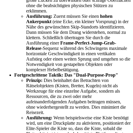
große Lücken zu überwinden oder schräge Oberflächen
ohne die beabsichtigten physischen Stützen zu
erklimmen.
Ausführung:
Zuerst müssen Sie einen
hohen
Ankerpunkt
(eine Ecke, ein kleiner Vorsprung) in der
Nähe des gewünschten Skip-Standorts identifizieren.
Dann müssen Sie dem Drang widerstehen, normal zu
klettern. Schließlich übertragen Sie durch die
Ausführung einer
Frame-Perfect-Jump-Grab-
Release
-Sequenz während des Schwingens maximale
horizontale Geschwindigkeit in einen vertikalen
Aufstieg oder einen weiten Sprung und umgehen so die
Notwendigkeit von gestapelten Objekten oder
komplexer Hebelbetätigung.
Fortgeschrittene Taktik: Das "Dual-Purpose-Prop"
Prinzip:
Dies beinhaltet das Betrachten von
Rätselobjekten (Kisten, Bretter, Kugeln) nicht als
Werkzeuge für eine einzelne Aufgabe, sondern als
Ressourcen, die zu zwei oder mehr
aufeinanderfolgenden Aufgaben beitragen müssen,
ohne wiederhergestellt zu werden. Dies minimiert die
Reisezeit.
Ausführung:
Wenn beispielsweise eine Kiste benötigt
wird, um eine Druckplatte zu aktivieren, positioniert der
Elite-Spieler die Kiste so, dass die Kiste, sobald die