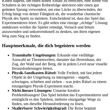
Kisten stapelst, um einen hohen Absatz zu erreichen, eine Reihe von
Schaltern in der richtigen Reihenfolge aktivierst oder einen gut
getimten Sprung verwendest, um eine Lücke zu überwinden, der
Erfolg hängt von deiner Fähigkeit ab, die wunderbar chaotische
Physik des Spiels zu meistern. Entscheidend ist, dass das Spiel das
Experimentieren feiert. Es gibt selten eine einzige „richtige“ Lösung;
stattdessen werden die Spieler ermutigt, Versuch und Irrtum
anzuwenden und unkonventionell zu denken, um ihren eigenen
Weg zum Sieg zu finden.
Hauptmerkmale, die dich begeistern werden
Traumhafte Umgebungen:
Erkunde eine vielfältige
Auswahl an Themenwelten, darunter das Herrenhaus, der
Zug, der Wald und der Berg, die in jedem Level neue visuelle
Herausforderungen bieten.
Physik-Sandkasten-Rätsel:
Volle Freiheit, mit fast jedem
Objekt in der Umgebung zu interagieren – stapeln,
schwingen, schieben und ziehen – was jedes Rätsel zu einem
einzigartigen Physik-Experiment macht.
Nicht-lineare Lösungen:
Umarme kreative
Problemlösungen! Das Spiel belohnt das Experimentieren und
ermöglicht es den Spielern, mehrere einzigartige Wege zu
finden, um dieselbe Herausforderung zu lösen.
Skalierbarer Schwierigkeitsgrad:
Die Reise beginnt