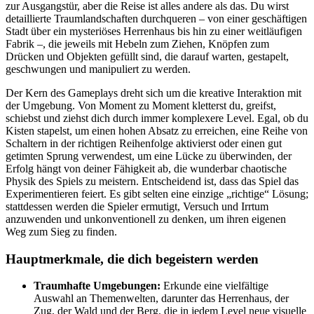
zur Ausgangstür, aber die Reise ist alles andere als das. Du wirst
detaillierte Traumlandschaften durchqueren – von einer geschäftigen
Stadt über ein mysteriöses Herrenhaus bis hin zu einer weitläufigen
Fabrik –, die jeweils mit Hebeln zum Ziehen, Knöpfen zum
Drücken und Objekten gefüllt sind, die darauf warten, gestapelt,
geschwungen und manipuliert zu werden.
Der Kern des Gameplays dreht sich um die kreative Interaktion mit
der Umgebung. Von Moment zu Moment kletterst du, greifst,
schiebst und ziehst dich durch immer komplexere Level. Egal, ob du
Kisten stapelst, um einen hohen Absatz zu erreichen, eine Reihe von
Schaltern in der richtigen Reihenfolge aktivierst oder einen gut
getimten Sprung verwendest, um eine Lücke zu überwinden, der
Erfolg hängt von deiner Fähigkeit ab, die wunderbar chaotische
Physik des Spiels zu meistern. Entscheidend ist, dass das Spiel das
Experimentieren feiert. Es gibt selten eine einzige „richtige“ Lösung;
stattdessen werden die Spieler ermutigt, Versuch und Irrtum
anzuwenden und unkonventionell zu denken, um ihren eigenen
Weg zum Sieg zu finden.
Hauptmerkmale, die dich begeistern werden
Traumhafte Umgebungen:
Erkunde eine vielfältige
Auswahl an Themenwelten, darunter das Herrenhaus, der
Zug, der Wald und der Berg, die in jedem Level neue visuelle