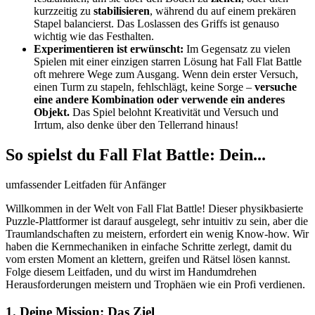
kurzzeitig zu
stabilisieren
, während du auf einem prekären
Stapel balancierst. Das Loslassen des Griffs ist genauso
wichtig wie das Festhalten.
Experimentieren ist erwünscht:
Im Gegensatz zu vielen
Spielen mit einer einzigen starren Lösung hat Fall Flat Battle
oft mehrere Wege zum Ausgang. Wenn dein erster Versuch,
einen Turm zu stapeln, fehlschlägt, keine Sorge –
versuche
eine andere Kombination oder verwende ein anderes
Objekt.
Das Spiel belohnt Kreativität und Versuch und
Irrtum, also denke über den Tellerrand hinaus!
So spielst du Fall Flat Battle: Dein...
umfassender Leitfaden für Anfänger
Willkommen in der Welt von Fall Flat Battle! Dieser physikbasierte
Puzzle-Plattformer ist darauf ausgelegt, sehr intuitiv zu sein, aber die
Traumlandschaften zu meistern, erfordert ein wenig Know-how. Wir
haben die Kernmechaniken in einfache Schritte zerlegt, damit du
vom ersten Moment an klettern, greifen und Rätsel lösen kannst.
Folge diesem Leitfaden, und du wirst im Handumdrehen
Herausforderungen meistern und Trophäen wie ein Profi verdienen.
1. Deine Mission: Das Ziel