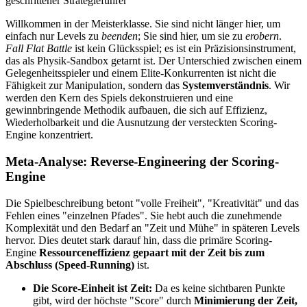
geschrittener Strategieführer
Willkommen in der Meisterklasse. Sie sind nicht länger hier, um
einfach nur Levels zu
beenden
; Sie sind hier, um sie zu
erobern
.
Fall Flat Battle
ist kein Glücksspiel; es ist ein Präzisionsinstrument,
das als Physik-Sandbox getarnt ist. Der Unterschied zwischen einem
Gelegenheitsspieler und einem Elite-Konkurrenten ist nicht die
Fähigkeit zur Manipulation, sondern das
Systemverständnis
. Wir
werden den Kern des Spiels dekonstruieren und eine
gewinnbringende Methodik aufbauen, die sich auf Effizienz,
Wiederholbarkeit und die Ausnutzung der versteckten Scoring-
Engine konzentriert.
Meta-Analyse: Reverse-Engineering der Scoring-
Engine
Die Spielbeschreibung betont "volle Freiheit", "Kreativität" und das
Fehlen eines "einzelnen Pfades". Sie hebt auch die zunehmende
Komplexität und den Bedarf an "Zeit und Mühe" in späteren Levels
hervor. Dies deutet stark darauf hin, dass die primäre Scoring-
Engine
Ressourceneffizienz gepaart mit der Zeit bis zum
Abschluss (Speed-Running)
ist.
Die Score-Einheit ist Zeit:
Da es keine sichtbaren Punkte
gibt, wird der höchste "Score" durch
Minimierung der Zeit,