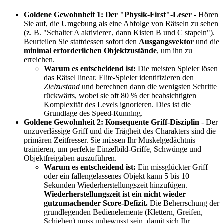
Goldene Gewohnheit 1: Der "Physik-First"-Leser
- Hören
Sie auf, die Umgebung als eine Abfolge von Rätseln zu sehen
(z. B. "Schalter A aktivieren, dann Kisten B und C stapeln").
Beurteilen Sie stattdessen sofort den
Ausgangsvektor
und die
minimal erforderlichen Objektzustände
, um ihn zu
erreichen.
Warum es entscheidend ist:
Die meisten Spieler lösen
das Rätsel linear. Elite-Spieler identifizieren den
Zielzustand
und berechnen dann die wenigsten Schritte
rückwärts, wobei sie oft 80 % der beabsichtigten
Komplexität des Levels ignorieren. Dies ist die
Grundlage des Speed-Running.
Goldene Gewohnheit 2: Konsequente Griff-Disziplin
- Der
unzuverlässige Griff und die Trägheit des Charakters sind die
primären Zeitfresser. Sie müssen Ihr Muskelgedächtnis
trainieren, um perfekte Einzelbild-Griffe, Schwünge und
Objektfreigaben auszuführen.
Warum es entscheidend ist:
Ein missglückter Griff
oder ein fallengelassenes Objekt kann 5 bis 10
Sekunden Wiederherstellungszeit hinzufügen.
Wiederherstellungszeit ist ein nicht wieder
gutzumachender Score-Defizit.
Die Beherrschung der
grundlegenden Bedienelemente (Klettern, Greifen,
Schieben) muss unbewusst sein, damit sich Ihr