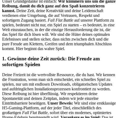
Unser Grundgedanke ist einfach:
Wir kümmern uns um die ganze
Reibung, damit du dich ganz auf den Spaß konzentrieren
kannst.
Deine Zeit, deine Kreativität und deine Leidenschaft
verdienen eine Umgebung, die auf Vertrauen, Respekt und
sofortigem Zugang basiert.
Fall Flat Battle
auf unserer Plattform zu
spielen, bedeutet nicht nur, ein Spiel zu starten – es bedeutet, in eine
Welt einzutauchen, in der die einzige Herausforderung die ist, die
das Spiel für dich lösen will. Wir sind die Hüter deines optimalen
Erlebnisses und stellen sicher, dass nichts zwischen dich und die
pure Freude am Klettern, Greifen und dem triumphalen Abschluss
kommt. Hier beginnt das wahre Spiel.
1. Gewinne deine Zeit zurück: Die Freude am
sofortigen Spielen
Deine Freizeit ist die wertvollste Ressource, die du hast. Wir kennen
die Frustration, wenn man sich entscheidet, ein schnelles Spiel zu
spielen, nur um mit endlosen Downloads, obligatorischen Updates
und aufdringlichen Installationsprozessen konfrontiert zu werden.
Diese Reibung ist hier überflüssig. Wir respektieren deine
Spontaneität und deinen Zeitplan, indem wir jede einzelne
Eintrittsbarriere beseitigen.
Unser Beweis:
Wir sind eine erstklassige
H5-Gaming-Plattform, auf der jeder Titel, einschließlich des
großartigen
Fall Flat Battle
, sofort über ein modernes, optimiertes
Iframe-Erlebnis bereitgestellt wird.
Verankere es im Spiel:
Das ist