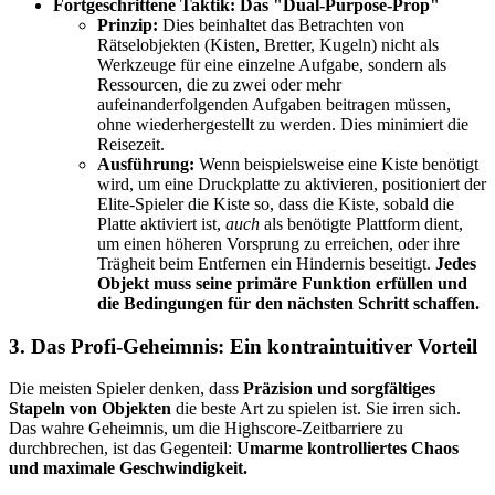
Fortgeschrittene Taktik: Das "Dual-Purpose-Prop"
Prinzip:
Dies beinhaltet das Betrachten von
Rätselobjekten (Kisten, Bretter, Kugeln) nicht als
Werkzeuge für eine einzelne Aufgabe, sondern als
Ressourcen, die zu zwei oder mehr
aufeinanderfolgenden Aufgaben beitragen müssen,
ohne wiederhergestellt zu werden. Dies minimiert die
Reisezeit.
Ausführung:
Wenn beispielsweise eine Kiste benötigt
wird, um eine Druckplatte zu aktivieren, positioniert der
Elite-Spieler die Kiste so, dass die Kiste, sobald die
Platte aktiviert ist,
auch
als benötigte Plattform dient,
um einen höheren Vorsprung zu erreichen, oder ihre
Trägheit beim Entfernen ein Hindernis beseitigt.
Jedes
Objekt muss seine primäre Funktion erfüllen und
die Bedingungen für den nächsten Schritt schaffen.
3. Das Profi-Geheimnis: Ein kontraintuitiver Vorteil
Die meisten Spieler denken, dass
Präzision und sorgfältiges
Stapeln von Objekten
die beste Art zu spielen ist. Sie irren sich.
Das wahre Geheimnis, um die Highscore-Zeitbarriere zu
durchbrechen, ist das Gegenteil:
Umarme kontrolliertes Chaos
und maximale Geschwindigkeit.