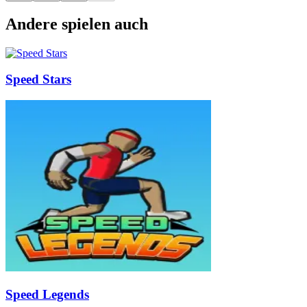
Andere spielen auch
Speed Stars
Speed Legends