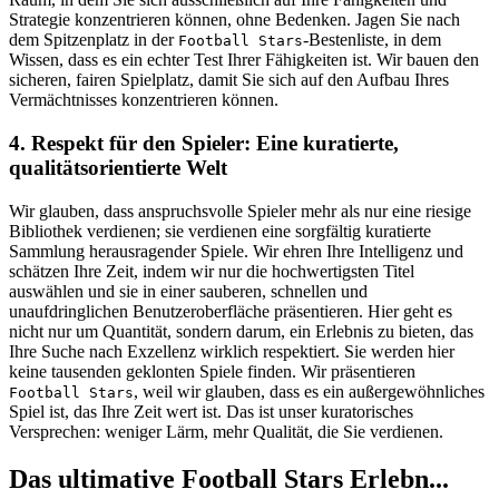
Strategie konzentrieren können, ohne Bedenken. Jagen Sie nach
dem Spitzenplatz in der
-Bestenliste, in dem
Football Stars
Wissen, dass es ein echter Test Ihrer Fähigkeiten ist. Wir bauen den
sicheren, fairen Spielplatz, damit Sie sich auf den Aufbau Ihres
Vermächtnisses konzentrieren können.
4. Respekt für den Spieler: Eine kuratierte,
qualitätsorientierte Welt
Wir glauben, dass anspruchsvolle Spieler mehr als nur eine riesige
Bibliothek verdienen; sie verdienen eine sorgfältig kuratierte
Sammlung herausragender Spiele. Wir ehren Ihre Intelligenz und
schätzen Ihre Zeit, indem wir nur die hochwertigsten Titel
auswählen und sie in einer sauberen, schnellen und
unaufdringlichen Benutzeroberfläche präsentieren. Hier geht es
nicht nur um Quantität, sondern darum, ein Erlebnis zu bieten, das
Ihre Suche nach Exzellenz wirklich respektiert. Sie werden hier
keine tausenden geklonten Spiele finden. Wir präsentieren
, weil wir glauben, dass es ein außergewöhnliches
Football Stars
Spiel ist, das Ihre Zeit wert ist. Das ist unser kuratorisches
Versprechen: weniger Lärm, mehr Qualität, die Sie verdienen.
Das ultimative Football Stars Erlebn...