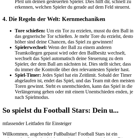
Pfeil um deinen gesteuerten Spieler. Dies hilft dir, schnell zu
erkennen, welchen Spieler du gerade auf dem Feld steuerst.
4. Die Regeln der Welt: Kernmechaniken
Tore schießen:
Um ein Tor zu erzielen, musst du den Ball in
das gegnerische Tor schießen. Je mehr Tore du erzielst, desto
höher sind deine Chancen, das Spiel zu gewinnen!
Spielerwechsel:
Wenn der Ball zu einem anderen
Teamkollegen gepasst wird oder den Ballbesitz wechselt,
wechselt das Spiel automatisch deine Steuerung zu dem
Spieler, der dem Ball am nächsten ist. Dies stellt sicher, dass
du immer die Kontrolle über den relevantesten Spieler hast.
Spiel-Timer:
Jedes Spiel hat ein Zeitlimit. Sobald der Timer
abgelaufen ist, endet das Spiel, und das Team mit den meisten
Toren gewinnt. Steht es unentschieden, kann das Spiel in die
Verlängerung gehen oder mit einem Unentschieden enden, je
nach Spielmodus.
So spielst du Football Stars: Dein u...
mfassender Leitfaden für Einsteiger
Willkommen, angehender Fußballstar! Football Stars ist ein