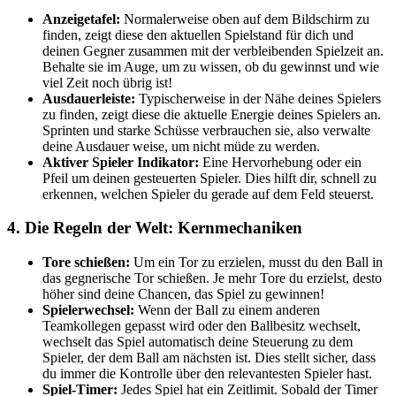
Anzeigetafel:
Normalerweise oben auf dem Bildschirm zu
finden, zeigt diese den aktuellen Spielstand für dich und
deinen Gegner zusammen mit der verbleibenden Spielzeit an.
Behalte sie im Auge, um zu wissen, ob du gewinnst und wie
viel Zeit noch übrig ist!
Ausdauerleiste:
Typischerweise in der Nähe deines Spielers
zu finden, zeigt diese die aktuelle Energie deines Spielers an.
Sprinten und starke Schüsse verbrauchen sie, also verwalte
deine Ausdauer weise, um nicht müde zu werden.
Aktiver Spieler Indikator:
Eine Hervorhebung oder ein
Pfeil um deinen gesteuerten Spieler. Dies hilft dir, schnell zu
erkennen, welchen Spieler du gerade auf dem Feld steuerst.
4. Die Regeln der Welt: Kernmechaniken
Tore schießen:
Um ein Tor zu erzielen, musst du den Ball in
das gegnerische Tor schießen. Je mehr Tore du erzielst, desto
höher sind deine Chancen, das Spiel zu gewinnen!
Spielerwechsel:
Wenn der Ball zu einem anderen
Teamkollegen gepasst wird oder den Ballbesitz wechselt,
wechselt das Spiel automatisch deine Steuerung zu dem
Spieler, der dem Ball am nächsten ist. Dies stellt sicher, dass
du immer die Kontrolle über den relevantesten Spieler hast.
Spiel-Timer:
Jedes Spiel hat ein Zeitlimit. Sobald der Timer