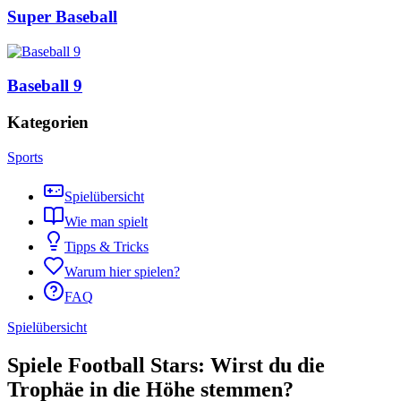
Super Baseball
Baseball 9
Kategorien
Sports
Spielübersicht
Wie man spielt
Tipps & Tricks
Warum hier spielen?
FAQ
Spielübersicht
Spiele Football Stars: Wirst du die
Trophäe in die Höhe stemmen?