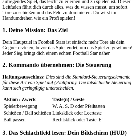
aufregendes Spiel, das leicht zu erlernen und zu spielen ist. Dieser
Leitfaden führt dich durch alles, was du wissen musst, um sofort
Tore zu schießen und das Feld zu dominieren. Du wirst im
Handumdrehen wie ein Profi spielen!
1. Deine Mission: Das Ziel
Dein Hauptziel in Football Stars ist einfach: mehr Tore als dein
Gegner erzielen, bevor das Spiel endet, um das Spiel zu gewinnen!
Jeder Sieg bringt dich einem echten Football Star näher.
2. Kommando übernehmen: Die Steuerung
Haftungsausschluss:
Dies sind die Standard-Steuerungselemente
für diese Art von Spiel auf {Plattform}. Die tatsächliche Steuerung
kann sich geringfügig unterscheiden.
Aktion / Zweck
Taste(n) / Geste
Spielerbewegung
W, A, S, D oder Pfeiltasten
Schießen / Ball schießen
Linksklick oder Leertaste
Ball passen
Rechtsklick oder Taste 'E'
3. Das Schlachtfeld lesen: Dein Bildschirm (HUD)