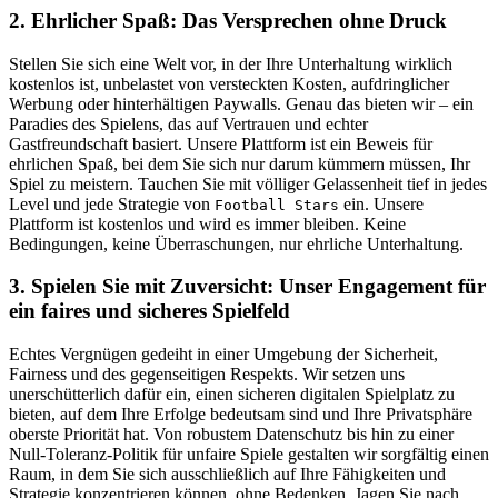
2. Ehrlicher Spaß: Das Versprechen ohne Druck
Stellen Sie sich eine Welt vor, in der Ihre Unterhaltung wirklich
kostenlos ist, unbelastet von versteckten Kosten, aufdringlicher
Werbung oder hinterhältigen Paywalls. Genau das bieten wir – ein
Paradies des Spielens, das auf Vertrauen und echter
Gastfreundschaft basiert. Unsere Plattform ist ein Beweis für
ehrlichen Spaß, bei dem Sie sich nur darum kümmern müssen, Ihr
Spiel zu meistern. Tauchen Sie mit völliger Gelassenheit tief in jedes
Level und jede Strategie von
ein. Unsere
Football Stars
Plattform ist kostenlos und wird es immer bleiben. Keine
Bedingungen, keine Überraschungen, nur ehrliche Unterhaltung.
3. Spielen Sie mit Zuversicht: Unser Engagement für
ein faires und sicheres Spielfeld
Echtes Vergnügen gedeiht in einer Umgebung der Sicherheit,
Fairness und des gegenseitigen Respekts. Wir setzen uns
unerschütterlich dafür ein, einen sicheren digitalen Spielplatz zu
bieten, auf dem Ihre Erfolge bedeutsam sind und Ihre Privatsphäre
oberste Priorität hat. Von robustem Datenschutz bis hin zu einer
Null-Toleranz-Politik für unfaire Spiele gestalten wir sorgfältig einen
Raum, in dem Sie sich ausschließlich auf Ihre Fähigkeiten und
Strategie konzentrieren können, ohne Bedenken. Jagen Sie nach