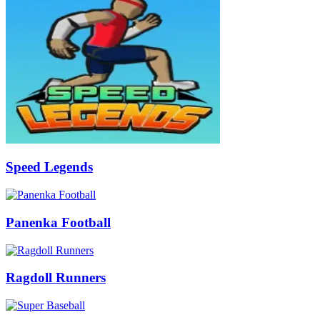
Speed Legends
Panenka Football
Ragdoll Runners