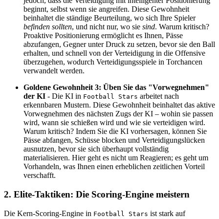
jedoch, dass die Verteidigung mit intelligenter Positionierung
beginnt, selbst wenn sie angreifen. Diese Gewohnheit
beinhaltet die ständige Beurteilung, wo sich Ihre Spieler
befinden sollten
, und nicht nur, wo sie
sind
. Warum kritisch?
Proaktive Positionierung ermöglicht es Ihnen, Pässe
abzufangen, Gegner unter Druck zu setzen, bevor sie den Ball
erhalten, und schnell von der Verteidigung in die Offensive
überzugehen, wodurch Verteidigungsspiele in Torchancen
verwandelt werden.
Goldene Gewohnheit 3: Üben Sie das "Vorwegnehmen"
der KI
- Die KI in
arbeitet nach
Football Stars
erkennbaren Mustern. Diese Gewohnheit beinhaltet das aktive
Vorwegnehmen des nächsten Zugs der KI – wohin sie passen
wird, wann sie schießen wird und wie sie verteidigen wird.
Warum kritisch? Indem Sie die KI vorhersagen, können Sie
Pässe abfangen, Schüsse blocken und Verteidigungslücken
ausnutzen, bevor sie sich überhaupt vollständig
materialisieren. Hier geht es nicht um Reagieren; es geht um
Vorhandeln, was Ihnen einen erheblichen zeitlichen Vorteil
verschafft.
2. Elite-Taktiken: Die Scoring-Engine meistern
Die Kern-Scoring-Engine in
ist stark auf
Football Stars