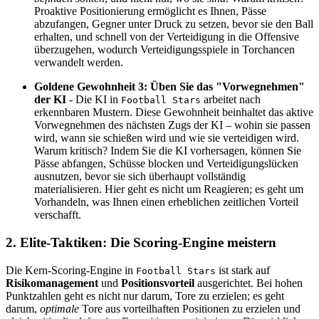
Proaktive Positionierung ermöglicht es Ihnen, Pässe
abzufangen, Gegner unter Druck zu setzen, bevor sie den Ball
erhalten, und schnell von der Verteidigung in die Offensive
überzugehen, wodurch Verteidigungsspiele in Torchancen
verwandelt werden.
Goldene Gewohnheit 3: Üben Sie das "Vorwegnehmen"
der KI
- Die KI in
arbeitet nach
Football Stars
erkennbaren Mustern. Diese Gewohnheit beinhaltet das aktive
Vorwegnehmen des nächsten Zugs der KI – wohin sie passen
wird, wann sie schießen wird und wie sie verteidigen wird.
Warum kritisch? Indem Sie die KI vorhersagen, können Sie
Pässe abfangen, Schüsse blocken und Verteidigungslücken
ausnutzen, bevor sie sich überhaupt vollständig
materialisieren. Hier geht es nicht um Reagieren; es geht um
Vorhandeln, was Ihnen einen erheblichen zeitlichen Vorteil
verschafft.
2. Elite-Taktiken: Die Scoring-Engine meistern
Die Kern-Scoring-Engine in
ist stark auf
Football Stars
Risikomanagement
und
Positionsvorteil
ausgerichtet. Bei hohen
Punktzahlen geht es nicht nur darum, Tore zu erzielen; es geht
darum,
optimale
Tore aus vorteilhaften Positionen zu erzielen und