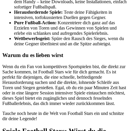
dem Handy – keine Downloads, keine Installationen, einfach
sofortiger Fußballspaß.
Herausfordernde Spiele:
Teste deine Fähigkeiten in
intensiven, torfokussierten Duellen gegen Gegner.
Pure Fußball-Action:
Konzentriere dich ganz auf das
Erzielen von Toren und das Gewinnen von Spielen und
erlebe ein schlankes und aufregendes Spielerlebnis.
Wettbewerbsgeist:
Spüre den Rausch des Sieges, wenn du
deine Gegner überlistest und an die Spitze aufsteigst.
Warum du es lieben wirst
Wenn du ein Fan von kompetitiven Sportspielen bist, die direkt zur
Sache kommen, ist Football Stars wie für dich gemacht. Es ist
perfekt für diejenigen, die eine schnelle, befriedigende
Herausforderung suchen und die direkte, lohnende Schleife aus
Toren und Siegen genießen. Egal, ob du ein paar Minuten Zeit hast
oder in eine längere Session intensiver Spiele eintauchen möchtest,
dieses Spiel bietet ein zugängliches und dennoch fesselndes
Fußballerlebnis, das dich immer wieder zurückkommen lässt.
Tauche noch heute in die Welt von Football Stars ein und schnitze
dir deine Legende!
Spiele Football Stars: Wirst du die ...