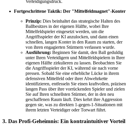
Verteidigungsdruck.
Fortgeschrittene Taktik: Der "Mittelfeldmagnet"-Konter
Prinzip:
Dies beinhaltet das strategische Halten des
Ballbesitzes in der eigenen Hälfte, wobei Ihre
Mittelfeldspieler eingesetzt werden, um die
Angriffsspieler der KI anzulocken, und dann einen
schnellen, langen Konter in den Raum zu starten, der
von ihren engagierten Stürmern verlassen wurde.
Ausführung:
Beginnen Sie damit, den Ball geduldig
unter Ihren Verteidigern und Mittelfeldspielern in Ihrer
eigenen Hälfte zirkulieren zu lassen. Beobachten Sie
die Angriffsspieler der KI, während sie nach vorne
pressen. Sobald Sie eine erhebliche Lücke in ihrem
defensiven Mittelfeld oder ihrer Abwehrkette
identifizieren, entfesseln Sie einen kraftvollen, präzisen
langen Pass über ihre vorrückenden Spieler und zielen
Sie auf Ihren schnellsten Stürmer, der in den neu
geschaffenen Raum läuft. Dies kehrt ihre Aggression
gegen sie, was zu direkten 1-gegen-1-Situationen mit
ihrem letzten Verteidiger oder Torwart führt.
3. Das Profi-Geheimnis: Ein kontraintuitiver Vorteil