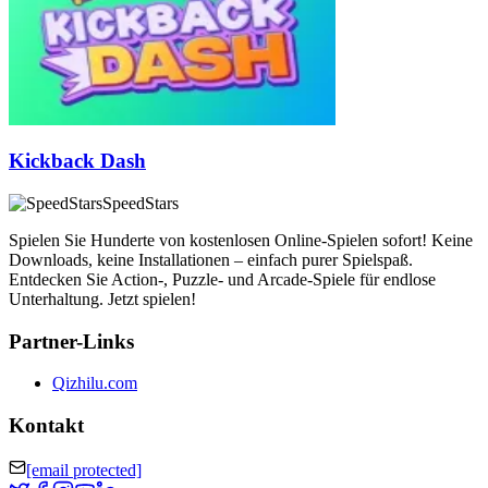
Kickback Dash
SpeedStars
Spielen Sie Hunderte von kostenlosen Online-Spielen sofort! Keine
Downloads, keine Installationen – einfach purer Spielspaß.
Entdecken Sie Action-, Puzzle- und Arcade-Spiele für endlose
Unterhaltung. Jetzt spielen!
Partner-Links
Qizhilu.com
Kontakt
[email protected]