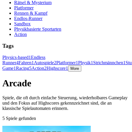
Rätsel & Mysterium
Platformer
Rennen & Kampf
Endlos-Runner
Sandbox
Physikbasierte Sportarten
Action
Tags
Physics-based
1
Endless
Runner
4
Fahren
1
Autospiele
2
Platformer
1
Physik
1
Strichmännchen
1
Stu
Game
1
Racing
5
Action
2
Highscore
1
More
Arcade
Spiele, die oft durch einfache Steuerung, wiederholbares Gameplay
und den Fokus auf Highscores gekennzeichnet sind, die an
klassische Spielautomaten erinnern.
5 Spiele gefunden