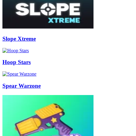
Slope Xtreme
Hoop Stars
Spear Warzone