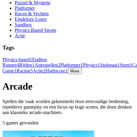
Puzzel & Mysterie
Platformer
Racen & Vechten
Eindeloze Loper
Sandbox
Physics-Based Sports
Actie
Tags
Physics-based
1
Endless
Runner
4
Rijden
1
Autospellen
2
Platformer
1
Physics
1
Stokman
1
Stunt
1
Ca
Game
1
Racing
5
Actie
2
Highscore
1
More
Arcade
Spellen die vaak worden gekenmerkt door eenvoudige bediening,
repetitieve gameplay en een focus op hoge scores, die doen denken
aan klassieke arcade-machines.
5 games gevonden