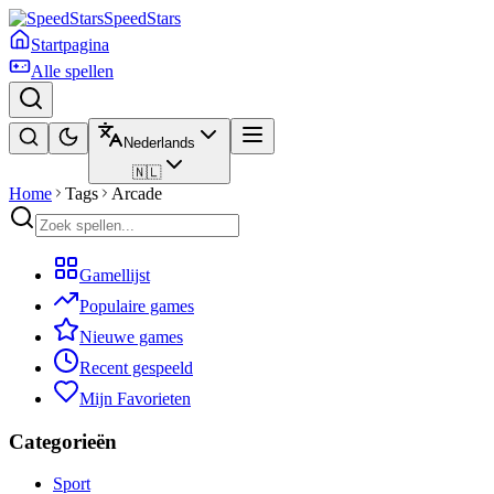
SpeedStars
Startpagina
Alle spellen
Nederlands
🇳🇱
Home
Tags
Arcade
Gamellijst
Populaire games
Nieuwe games
Recent gespeeld
Mijn Favorieten
Categorieën
Sport