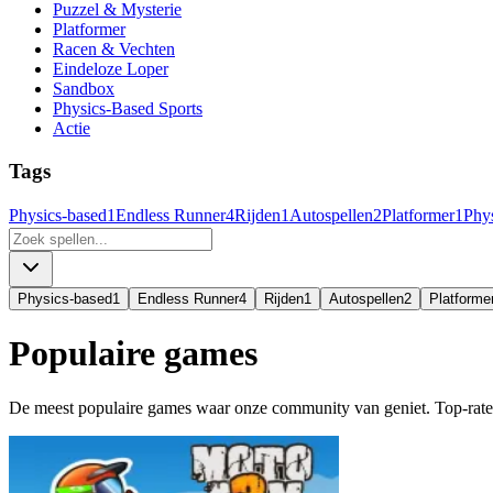
Puzzel & Mysterie
Platformer
Racen & Vechten
Eindeloze Loper
Sandbox
Physics-Based Sports
Actie
Tags
Physics-based
1
Endless Runner
4
Rijden
1
Autospellen
2
Platformer
1
Phy
Physics-based
1
Endless Runner
4
Rijden
1
Autospellen
2
Platforme
Populaire games
De meest populaire games waar onze community van geniet. Top-rated 