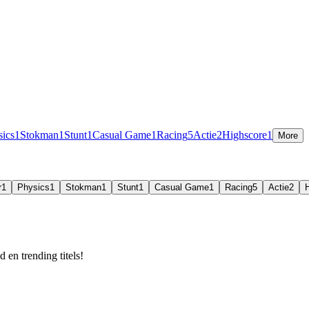
sics
1
Stokman
1
Stunt
1
Casual Game
1
Racing
5
Actie
2
Highscore
1
More
r
1
Physics
1
Stokman
1
Stunt
1
Casual Game
1
Racing
5
Actie
2
en trending titels!