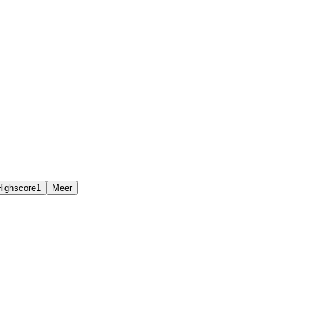
Highscore
1
Meer