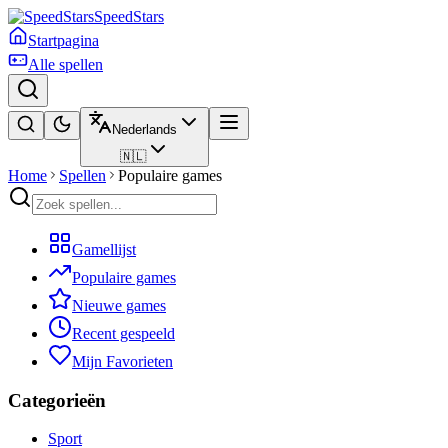
SpeedStars
Startpagina
Alle spellen
Nederlands
🇳🇱
Home
Spellen
Populaire games
Gamellijst
Populaire games
Nieuwe games
Recent gespeeld
Mijn Favorieten
Categorieën
Sport