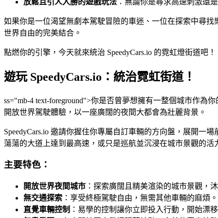
放鬆且引人入勝的遊戲玩法
：無論你是尋求高速刺激還是平和巡
如果你是一位渴望無劇本駕駛冒險的車迷、一位在探索中尋找樂趣的
世界自由的完美結合。
點燃你的引擎，今天就來統治 SpeedyCars.io 的霓虹燈街道吧！
遊玩 SpeedyCars.io：統治霓虹街道！
ss="mb-4 text-foreground">你是否曾夢想擁有一
開放世界駕駛體驗，以一座廣闊的夜間大都會為壯麗背景。
SpeedyCars.io 邀請你握住你專屬自訂車輛的方向盤
蕩蕩的大道上達到最高速，或只是巡航並沉浸在城市景觀的活
主要特色：
開放世界夜間城市
：探索廣闊且精美渲染的城市景觀，沐
無交通探索
：享受終極駕駛自由，無需其他車輛的麻煩。
直覺車輛控制
：易學的控制讓你立即投入行動，開始漂移