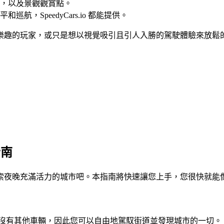
，以及景觀觀賞點。
航，SpeedyCars.io 都能提供。
玩家，或只是想以視覺吸引且引人入勝的駕駛體驗來放鬆的人，Sp
指南
駛座後方探索夜晚充滿活力的城市吧。本指南將快速讓您上手，您很快就
闊的城市。沒有其他車輛，因此您可以自由地駕馭街道並發現城市的一切。