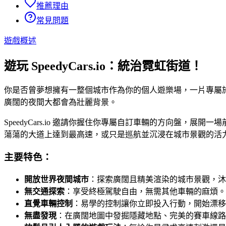
推薦理由
常見問題
遊戲概述
遊玩 SpeedyCars.io：統治霓虹街道！
你是否曾夢想擁有一整個城市作為你的個人遊樂場，一片專屬於你駕
廣闊的夜間大都會為壯麗背景。
SpeedyCars.io 邀請你握住你專屬自訂車輛的方向盤
蕩蕩的大道上達到最高速，或只是巡航並沉浸在城市景觀的活
主要特色：
開放世界夜間城市
：探索廣闊且精美渲染的城市景觀，沐
無交通探索
：享受終極駕駛自由，無需其他車輛的麻煩。
直覺車輛控制
：易學的控制讓你立即投入行動，開始漂移
無盡發現
：在廣闊地圖中發掘隱藏地點、完美的賽車線路