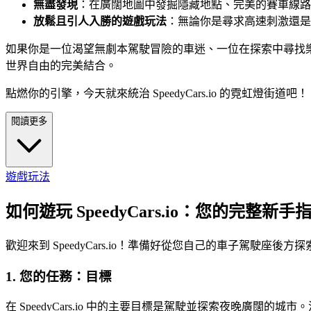
無盡發現
：在廣闊地圖中發掘隱藏地點、完美的賽車線路
放鬆且引人入勝的遊戲玩法
：無論你是尋求高速刺激還是平和巡
如果你是一位渴望無劇本駕駛冒險的車迷、一位在探索中尋找樂趣的
世界自由的完美結合。
點燃你的引擎，今天就來統治 SpeedyCars.io 的霓虹燈街道吧！
閱讀更多
遊戲玩法
如何遊玩 SpeedyCars.io：您的完整新手
歡迎來到 SpeedyCars.io！準備好從您自己的車子駕
1. 您的任務：目標
在 SpeedyCars.io 中的主要目標是駕駛並探索夜晚廣