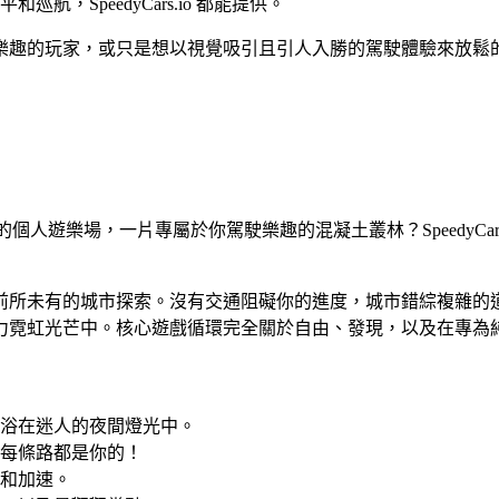
航，SpeedyCars.io 都能提供。
玩家，或只是想以視覺吸引且引人入勝的駕駛體驗來放鬆的人，Sp
整個城市作為你的個人遊樂場，一片專屬於你駕駛樂趣的混凝土叢林？Spee
，展開一場前所未有的城市探索。沒有交通阻礙你的進度，城市錯綜
力霓虹光芒中。核心遊戲循環完全關於自由、發現，以及在專為
浴在迷人的夜間燈光中。
每條路都是你的！
和加速。