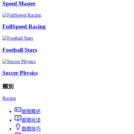
Speed Master
FullSpeed Racing
Football Stars
Soccer Physics
類別
Racing
遊戲概述
遊戲玩法
遊戲技巧