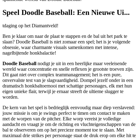
Speel Doodle Baseball: Een Nieuwe Ui...
tdaging op het Diamantveld!
Ben je klaar om naar de plaat te stappen en de bal uit het park te
slaan? Doodle Baseball is niet zomaar een spel; het is je volgende
obsessie, waar charmante visuals samenkomen met intense,
nagelbijtende honkbalactie!
Doodle Baseball
nodigt je uit in een heerlijke maar veeleisende
wereld waar concentratie en snelle reflexen je grootste troeven zijn.
Dit gaat niet over complex teammanagement; het is een pure,
onvervalste test van je slagvaardigheid. Dompel jezelf onder in een
dramatisch honkbaltoernooi met schattige personages, elk met hun
eigen unieke flair, terwijl je ernaar streeft de ultieme slugger te
worden.
De kern van het spel is bedrieglijk eenvoudig maar diep verslavend:
jouw missie is om je swings perfect te timen om contact te maken
met de worpen van de pitcher. Elke worp vereist je volledige
aandacht en vraagt je om de richting en vluchteigenschappen van de
bal te observeren om op het precieze moment toe te slaan. Met
maximaal drie strikes per personage staat de druk erop om elke hit te