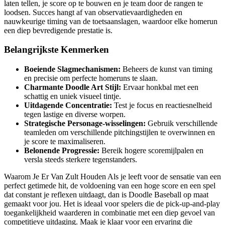
laten tellen, je score op te bouwen en je team door de rangen te
loodsen. Succes hangt af van observatievaardigheden en
nauwkeurige timing van de toetsaanslagen, waardoor elke homerun
een diep bevredigende prestatie is.
Belangrijkste Kenmerken
Boeiende Slagmechanismen:
Beheers de kunst van timing
en precisie om perfecte homeruns te slaan.
Charmante Doodle Art Stijl:
Ervaar honkbal met een
schattig en uniek visueel tintje.
Uitdagende Concentratie:
Test je focus en reactiesnelheid
tegen lastige en diverse worpen.
Strategische Personage-wisselingen:
Gebruik verschillende
teamleden om verschillende pitchingstijlen te overwinnen en
je score te maximaliseren.
Belonende Progressie:
Bereik hogere scoremijlpalen en
versla steeds sterkere tegenstanders.
Waarom Je Er Van Zult Houden Als je leeft voor de sensatie van een
perfect getimede hit, de voldoening van een hoge score en een spel
dat constant je reflexen uitdaagt, dan is Doodle Baseball op maat
gemaakt voor jou. Het is ideaal voor spelers die de pick-up-and-play
toegankelijkheid waarderen in combinatie met een diep gevoel van
competitieve uitdaging. Maak je klaar voor een ervaring die