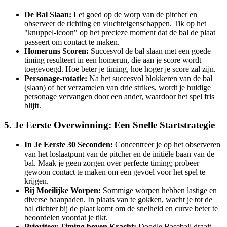
De Bal Slaan:
Let goed op de worp van de pitcher en
observeer de richting en vluchteigenschappen. Tik op het
"knuppel-icoon" op het precieze moment dat de bal de plaat
passeert om contact te maken.
Homeruns Scoren:
Succesvol de bal slaan met een goede
timing resulteert in een homerun, die aan je score wordt
toegevoegd. Hoe beter je timing, hoe hoger je score zal zijn.
Personage-rotatie:
Na het succesvol blokkeren van de bal
(slaan) of het verzamelen van drie strikes, wordt je huidige
personage vervangen door een ander, waardoor het spel fris
blijft.
5. Je Eerste Overwinning: Een Snelle Startstrategie
In Je Eerste 30 Seconden:
Concentreer je op het observeren
van het loslaatpunt van de pitcher en de initiële baan van de
bal. Maak je geen zorgen over perfecte timing; probeer
gewoon contact te maken om een gevoel voor het spel te
krijgen.
Bij Moeilijke Worpen:
Sommige worpen hebben lastige en
diverse baanpaden. In plaats van te gokken, wacht je tot de
bal dichter bij de plaat komt om de snelheid en curve beter te
beoordelen voordat je tikt.
Prioriteer Timing boven Kracht:
Doodle Baseball draait