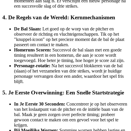
momenteel aan slag is. Er verschijnt een nieuw personage na
een succesvolle slag of drie strikes.
4. De Regels van de Wereld: Kernmechanismen
De Bal Slaan:
Let goed op de worp van de pitcher en
observeer de richting en vluchteigenschappen. Tik op het
"knuppel-icoon" op het precieze moment dat de bal de plaat
passeert om contact te maken.
Homeruns Scoren:
Succesvol de bal slaan met een goede
timing resulteert in een homerun, die aan je score wordt
toegevoegd. Hoe beter je timing, hoe hoger je score zal zijn.
Personage-rotatie:
Na het succesvol blokkeren van de bal
(slaan) of het verzamelen van drie strikes, wordt je huidige
personage vervangen door een ander, waardoor het spel fris
blijft.
5. Je Eerste Overwinning: Een Snelle Startstrategie
In Je Eerste 30 Seconden:
Concentreer je op het observeren
van het loslaatpunt van de pitcher en de initiële baan van de
bal. Maak je geen zorgen over perfecte timing; probeer
gewoon contact te maken om een gevoel voor het spel te
krijgen.
Bij Moeilijke Worpen:
Sommige worpen hebben lastige en