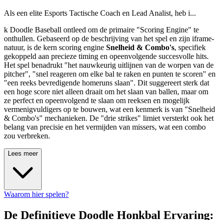
Als een elite Esports Tactische Coach en Lead Analist, heb i...
k Doodle Baseball ontleed om de primaire "Scoring Engine" te
onthullen. Gebaseerd op de beschrijving van het spel en zijn iframe-
natuur, is de kern scoring engine
Snelheid & Combo's
, specifiek
gekoppeld aan precieze timing en opeenvolgende succesvolle hits.
Het spel benadrukt "het nauwkeurig uitlijnen van de worpen van de
pitcher", "snel reageren om elke bal te raken en punten te scoren" en
"een reeks bevredigende homeruns slaan". Dit suggereert sterk dat
een hoge score niet alleen draait om het slaan van ballen, maar om
ze perfect en opeenvolgend te slaan om reeksen en mogelijk
vermenigvuldigers op te bouwen, wat een kenmerk is van "Snelheid
& Combo's" mechanieken. De "drie strikes" limiet versterkt ook het
belang van precisie en het vermijden van missers, wat een combo
zou verbreken.
Lees meer
Waarom hier spelen?
De Definitieve Doodle Honkbal Ervaring: