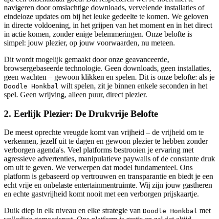
navigeren door omslachtige downloads, vervelende installaties of
eindeloze updates om bij het leuke gedeelte te komen. We geloven
in directe voldoening, in het grijpen van het moment en in het direct
in actie komen, zonder enige belemmeringen. Onze belofte is
simpel: jouw plezier, op jouw voorwaarden, nu meteen.
Dit wordt mogelijk gemaakt door onze geavanceerde,
browsergebaseerde technologie. Geen downloads, geen installaties,
geen wachten – gewoon klikken en spelen. Dit is onze belofte: als je
wilt spelen, zit je binnen enkele seconden in het
Doodle Honkbal
spel. Geen wrijving, alleen puur, direct plezier.
2. Eerlijk Plezier: De Drukvrije Belofte
De meest oprechte vreugde komt van vrijheid – de vrijheid om te
verkennen, jezelf uit te dagen en gewoon plezier te hebben zonder
verborgen agenda's. Veel platforms bestrooien je ervaring met
agressieve advertenties, manipulatieve paywalls of de constante druk
om uit te geven. We verwerpen dat model fundamenteel. Ons
platform is gebaseerd op vertrouwen en transparantie en biedt je een
echt vrije en onbelaste entertainmentruimte. Wij zijn jouw gastheren
en echte gastvrijheid komt nooit met een verborgen prijskaartje.
Duik diep in elk niveau en elke strategie van
met
Doodle Honkbal