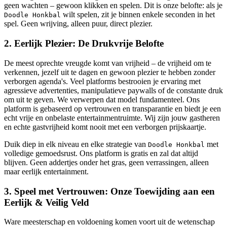
geen wachten – gewoon klikken en spelen. Dit is onze belofte: als je
wilt spelen, zit je binnen enkele seconden in het
Doodle Honkbal
spel. Geen wrijving, alleen puur, direct plezier.
2. Eerlijk Plezier: De Drukvrije Belofte
De meest oprechte vreugde komt van vrijheid – de vrijheid om te
verkennen, jezelf uit te dagen en gewoon plezier te hebben zonder
verborgen agenda's. Veel platforms bestrooien je ervaring met
agressieve advertenties, manipulatieve paywalls of de constante druk
om uit te geven. We verwerpen dat model fundamenteel. Ons
platform is gebaseerd op vertrouwen en transparantie en biedt je een
echt vrije en onbelaste entertainmentruimte. Wij zijn jouw gastheren
en echte gastvrijheid komt nooit met een verborgen prijskaartje.
Duik diep in elk niveau en elke strategie van
met
Doodle Honkbal
volledige gemoedsrust. Ons platform is gratis en zal dat altijd
blijven. Geen addertjes onder het gras, geen verrassingen, alleen
maar eerlijk entertainment.
3. Speel met Vertrouwen: Onze Toewijding aan een
Eerlijk & Veilig Veld
Ware meesterschap en voldoening komen voort uit de wetenschap