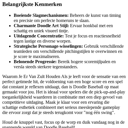
Belangrijkste Kenmerken
Boeiende Slagmechanismen:
Beheers de kunst van timing
en precisie om perfecte homeruns te slaan.
Charmante Doodle Art Stijl:
Ervaar honkbal met een
schattig en uniek visueel tintje.
Uitdagende Concentratie:
Test je focus en reactiesnelheid
tegen lastige en diverse worpen.
Strategische Personage-wisselingen:
Gebruik verschillende
teamleden om verschillende pitchingstijlen te overwinnen en
je score te maximaliseren.
Belonende Progressie:
Bereik hogere scoremijlpalen en
versla steeds sterkere tegenstanders.
Waarom Je Er Van Zult Houden Als je leeft voor de sensatie van een
perfect getimede hit, de voldoening van een hoge score en een spel
dat constant je reflexen uitdaagt, dan is Doodle Baseball op maat
gemaakt voor jou. Het is ideaal voor spelers die de pick-up-and-play
toegankelijkheid waarderen in combinatie met een diep gevoel van
competitieve uitdaging. Maak je klaar voor een ervaring die
schattige esthetiek combineert met serieus meeslepende gameplay
die ervoor zorgt dat je steeds terugkomt voor "nog één swing".
Houd de knuppel vast, focus op de worp en duik vandaag nog in de
spannende wereld van Doodle Baseball!