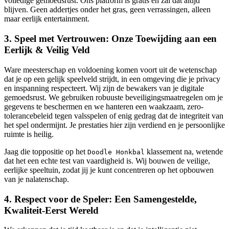
volledige gemoedsrust. Ons platform is gratis en zal dat altijd
blijven. Geen addertjes onder het gras, geen verrassingen, alleen
maar eerlijk entertainment.
3. Speel met Vertrouwen: Onze Toewijding aan een
Eerlijk & Veilig Veld
Ware meesterschap en voldoening komen voort uit de wetenschap
dat je op een gelijk speelveld strijdt, in een omgeving die je privacy
en inspanning respecteert. Wij zijn de bewakers van je digitale
gemoedsrust. We gebruiken robuuste beveiligingsmaatregelen om je
gegevens te beschermen en we hanteren een waakzaam, zero-
tolerancebeleid tegen valsspelen of enig gedrag dat de integriteit van
het spel ondermijnt. Je prestaties hier zijn verdiend en je persoonlijke
ruimte is heilig.
Jaag die toppositie op het
klassement na, wetende
Doodle Honkbal
dat het een echte test van vaardigheid is. Wij bouwen de veilige,
eerlijke speeltuin, zodat jij je kunt concentreren op het opbouwen
van je nalatenschap.
4. Respect voor de Speler: Een Samengestelde,
Kwaliteit-Eerst Wereld