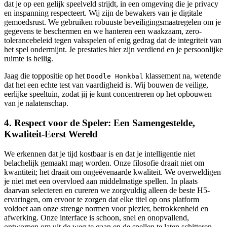
dat je op een gelijk speelveld strijdt, in een omgeving die je privacy
en inspanning respecteert. Wij zijn de bewakers van je digitale
gemoedsrust. We gebruiken robuuste beveiligingsmaatregelen om je
gegevens te beschermen en we hanteren een waakzaam, zero-
tolerancebeleid tegen valsspelen of enig gedrag dat de integriteit van
het spel ondermijnt. Je prestaties hier zijn verdiend en je persoonlijke
ruimte is heilig.
Jaag die toppositie op het
klassement na, wetende
Doodle Honkbal
dat het een echte test van vaardigheid is. Wij bouwen de veilige,
eerlijke speeltuin, zodat jij je kunt concentreren op het opbouwen
van je nalatenschap.
4. Respect voor de Speler: Een Samengestelde,
Kwaliteit-Eerst Wereld
We erkennen dat je tijd kostbaar is en dat je intelligentie niet
belachelijk gemaakt mag worden. Onze filosofie draait niet om
kwantiteit; het draait om ongeëvenaarde kwaliteit. We overweldigen
je niet met een overvloed aan middelmatige spellen. In plaats
daarvan selecteren en cureren we zorgvuldig alleen de beste H5-
ervaringen, om ervoor te zorgen dat elke titel op ons platform
voldoet aan onze strenge normen voor plezier, betrokkenheid en
afwerking. Onze interface is schoon, snel en onopvallend,
ontworpen om uit de weg te gaan en de spellen te laten schitteren.