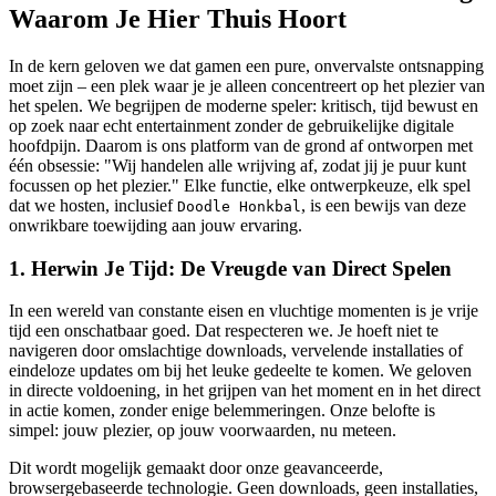
Waarom Je Hier Thuis Hoort
In de kern geloven we dat gamen een pure, onvervalste ontsnapping
moet zijn – een plek waar je je alleen concentreert op het plezier van
het spelen. We begrijpen de moderne speler: kritisch, tijd bewust en
op zoek naar echt entertainment zonder de gebruikelijke digitale
hoofdpijn. Daarom is ons platform van de grond af ontworpen met
één obsessie: "Wij handelen alle wrijving af, zodat jij je puur kunt
focussen op het plezier." Elke functie, elke ontwerpkeuze, elk spel
dat we hosten, inclusief
, is een bewijs van deze
Doodle Honkbal
onwrikbare toewijding aan jouw ervaring.
1. Herwin Je Tijd: De Vreugde van Direct Spelen
In een wereld van constante eisen en vluchtige momenten is je vrije
tijd een onschatbaar goed. Dat respecteren we. Je hoeft niet te
navigeren door omslachtige downloads, vervelende installaties of
eindeloze updates om bij het leuke gedeelte te komen. We geloven
in directe voldoening, in het grijpen van het moment en in het direct
in actie komen, zonder enige belemmeringen. Onze belofte is
simpel: jouw plezier, op jouw voorwaarden, nu meteen.
Dit wordt mogelijk gemaakt door onze geavanceerde,
browsergebaseerde technologie. Geen downloads, geen installaties,