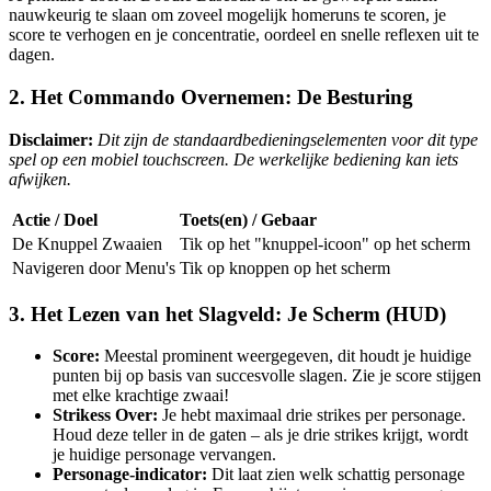
nauwkeurig te slaan om zoveel mogelijk homeruns te scoren, je
score te verhogen en je concentratie, oordeel en snelle reflexen uit te
dagen.
2. Het Commando Overnemen: De Besturing
Disclaimer:
Dit zijn de standaardbedieningselementen voor dit type
spel op een mobiel touchscreen. De werkelijke bediening kan iets
afwijken.
Actie / Doel
Toets(en) / Gebaar
De Knuppel Zwaaien
Tik op het "knuppel-icoon" op het scherm
Navigeren door Menu's
Tik op knoppen op het scherm
3. Het Lezen van het Slagveld: Je Scherm (HUD)
Score:
Meestal prominent weergegeven, dit houdt je huidige
punten bij op basis van succesvolle slagen. Zie je score stijgen
met elke krachtige zwaai!
Strikess Over:
Je hebt maximaal drie strikes per personage.
Houd deze teller in de gaten – als je drie strikes krijgt, wordt
je huidige personage vervangen.
Personage-indicator:
Dit laat zien welk schattig personage