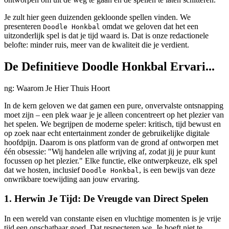
Je zult hier geen duizenden gekloonde spellen vinden. We
presenteren
omdat we geloven dat het een
Doodle Honkbal
uitzonderlijk spel is dat je tijd waard is. Dat is onze redactionele
belofte: minder ruis, meer van de kwaliteit die je verdient.
De Definitieve Doodle Honkbal Ervari...
ng: Waarom Je Hier Thuis Hoort
In de kern geloven we dat gamen een pure, onvervalste ontsnapping
moet zijn – een plek waar je je alleen concentreert op het plezier van
het spelen. We begrijpen de moderne speler: kritisch, tijd bewust en
op zoek naar echt entertainment zonder de gebruikelijke digitale
hoofdpijn. Daarom is ons platform van de grond af ontworpen met
één obsessie: "Wij handelen alle wrijving af, zodat jij je puur kunt
focussen op het plezier." Elke functie, elke ontwerpkeuze, elk spel
dat we hosten, inclusief
, is een bewijs van deze
Doodle Honkbal
onwrikbare toewijding aan jouw ervaring.
1. Herwin Je Tijd: De Vreugde van Direct Spelen
In een wereld van constante eisen en vluchtige momenten is je vrije
tijd een onschatbaar goed. Dat respecteren we. Je hoeft niet te