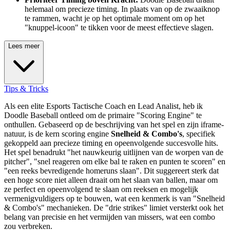
helemaal om precieze timing. In plaats van op de zwaaiknop
te rammen, wacht je op het optimale moment om op het
"knuppel-icoon" te tikken voor de meest effectieve slagen.
Lees meer
Tips & Tricks
Als een elite Esports Tactische Coach en Lead Analist, heb ik
Doodle Baseball ontleed om de primaire "Scoring Engine" te
onthullen. Gebaseerd op de beschrijving van het spel en zijn iframe-
natuur, is de kern scoring engine
Snelheid & Combo's
, specifiek
gekoppeld aan precieze timing en opeenvolgende succesvolle hits.
Het spel benadrukt "het nauwkeurig uitlijnen van de worpen van de
pitcher", "snel reageren om elke bal te raken en punten te scoren" en
"een reeks bevredigende homeruns slaan". Dit suggereert sterk dat
een hoge score niet alleen draait om het slaan van ballen, maar om
ze perfect en opeenvolgend te slaan om reeksen en mogelijk
vermenigvuldigers op te bouwen, wat een kenmerk is van "Snelheid
& Combo's" mechanieken. De "drie strikes" limiet versterkt ook het
belang van precisie en het vermijden van missers, wat een combo
zou verbreken.