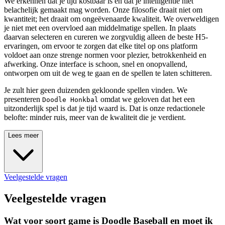
We erkennen dat je tijd kostbaar is en dat je intelligentie niet
belachelijk gemaakt mag worden. Onze filosofie draait niet om
kwantiteit; het draait om ongeëvenaarde kwaliteit. We overweldigen
je niet met een overvloed aan middelmatige spellen. In plaats
daarvan selecteren en cureren we zorgvuldig alleen de beste H5-
ervaringen, om ervoor te zorgen dat elke titel op ons platform
voldoet aan onze strenge normen voor plezier, betrokkenheid en
afwerking. Onze interface is schoon, snel en onopvallend,
ontworpen om uit de weg te gaan en de spellen te laten schitteren.
Je zult hier geen duizenden gekloonde spellen vinden. We
presenteren
omdat we geloven dat het een
Doodle Honkbal
uitzonderlijk spel is dat je tijd waard is. Dat is onze redactionele
belofte: minder ruis, meer van de kwaliteit die je verdient.
Lees meer
Veelgestelde vragen
Veelgestelde vragen
Wat voor soort game is Doodle Baseball en moet ik