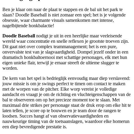
Ben je klaar om naar de plaat te stappen en de bal uit het park te
slaan? Doodle Baseball is niet zomaar een spel; het is je volgende
obsessie, waar charmante visuals samenkomen met intense,
nagelbijtende honkbalactie!
Doodle Baseball
nodigt je uit in een heerlijke maar veeleisende
wereld waar concentratie en snelle reflexen je grootste troeven zijn.
Dit gaat niet over complex teammanagement; het is een pure,
onvervalste test van je slagvaardigheid. Dompel jezelf onder in een
dramatisch honkbaltoernooi met schattige personages, elk met hun
eigen unieke flair, terwijl je ernaar streeft de ultieme slugger te
worden.
De kern van het spel is bedrieglijk eenvoudig maar diep verslavend:
jouw missie is om je swings perfect te timen om contact te maken
met de worpen van de pitcher. Elke worp vereist je volledige
aandacht en vraagt je om de richting en vluchteigenschappen van de
bal te observeren om op het precieze moment toe te slaan. Met
maximaal drie strikes per personage staat de druk erop om elke hit te
laten tellen, je score op te bouwen en je team door de rangen te
loodsen. Succes hangt af van observatievaardigheden en
nauwkeurige timing van de toetsaanslagen, waardoor elke homerun
een diep bevredigende prestatie is.