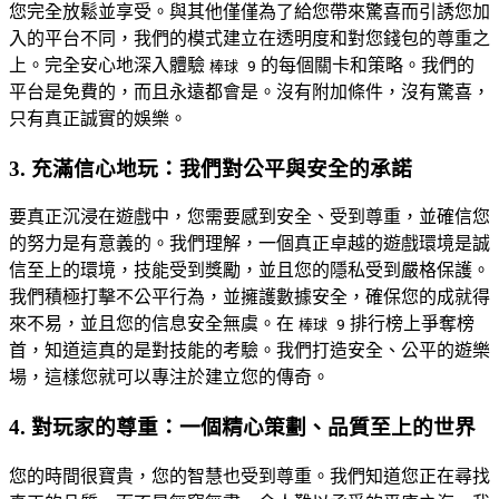
您完全放鬆並享受。與其他僅僅為了給您帶來驚喜而引誘您加
入的平台不同，我們的模式建立在透明度和對您錢包的尊重之
上。完全安心地深入體驗
的每個關卡和策略。我們的
棒球 9
平台是免費的，而且永遠都會是。沒有附加條件，沒有驚喜，
只有真正誠實的娛樂。
3. 充滿信心地玩：我們對公平與安全的承諾
要真正沉浸在遊戲中，您需要感到安全、受到尊重，並確信您
的努力是有意義的。我們理解，一個真正卓越的遊戲環境是誠
信至上的環境，技能受到獎勵，並且您的隱私受到嚴格保護。
我們積極打擊不公平行為，並擁護數據安全，確保您的成就得
來不易，並且您的信息安全無虞。在
排行榜上爭奪榜
棒球 9
首，知道這真的是對技能的考驗。我們打造安全、公平的遊樂
場，這樣您就可以專注於建立您的傳奇。
4. 對玩家的尊重：一個精心策劃、品質至上的世界
您的時間很寶貴，您的智慧也受到尊重。我們知道您正在尋找