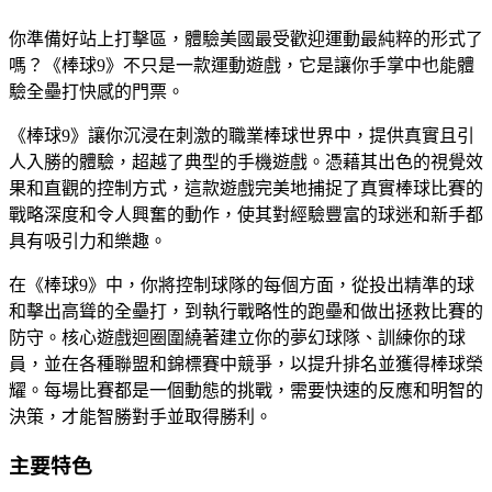
你準備好站上打擊區，體驗美國最受歡迎運動最純粹的形式了
嗎？《棒球9》不只是一款運動遊戲，它是讓你手掌中也能體
驗全壘打快感的門票。
《棒球9》讓你沉浸在刺激的職業棒球世界中，提供真實且引
人入勝的體驗，超越了典型的手機遊戲。憑藉其出色的視覺效
果和直觀的控制方式，這款遊戲完美地捕捉了真實棒球比賽的
戰略深度和令人興奮的動作，使其對經驗豐富的球迷和新手都
具有吸引力和樂趣。
在《棒球9》中，你將控制球隊的每個方面，從投出精準的球
和擊出高聳的全壘打，到執行戰略性的跑壘和做出拯救比賽的
防守。核心遊戲迴圈圍繞著建立你的夢幻球隊、訓練你的球
員，並在各種聯盟和錦標賽中競爭，以提升排名並獲得棒球榮
耀。每場比賽都是一個動態的挑戰，需要快速的反應和明智的
決策，才能智勝對手並取得勝利。
主要特色