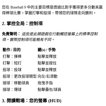
您在 Baseball 9 中的主要目標是透過比對手獲得更多分數來贏
得棒球比賽。掌握打擊和投球，帶領您的球隊走向勝利。
2. 掌控全局：控制項
免責聲明：
這些是此類遊戲在行動觸控螢幕上的標準控制
項。實際控制項可能略有不同。
動作 / 目的
鍵(s) / 手勢
打擊：揮棒
點擊並釋放
打擊：短打
點擊並按住
投球：投球
點擊並釋放
投球：更改投球類型
向左/右滑動
接球：移動球員
拖曳手指
接球：傳球
點擊壘包/球員
3. 閱讀戰場：您的螢幕 (HUD)