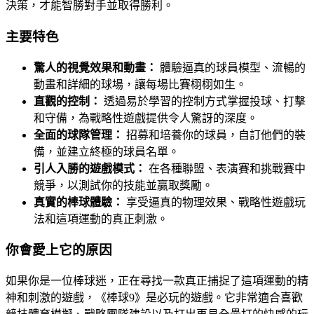
決策，才能智勝對手並取得勝利。
主要特色
驚人的視覺效果和動畫：
體驗逼真的球員模型、流暢的
動畫和詳細的球場，讓每場比賽栩栩如生。
直觀的控制：
透過易於學習的控制方式掌握投球、打擊
和守備，為戰略性遊戲提供令人驚訝的深度。
全面的球隊管理：
招募和培養你的球員，自訂他們的裝
備，並建立終極的球員名單。
引人入勝的遊戲模式：
在各種聯盟、表演賽和挑戰賽中
競爭，以測試你的技能並贏取獎勵。
真實的棒球體驗：
享受逼真的物理效果、戰略性遊戲玩
法和這項運動的真正刺激。
你會愛上它的原因
如果你是一位棒球迷，正在尋找一款真正捕捉了這項運動的精
神和刺激的遊戲，《棒球9》是必玩的遊戲。它非常適合喜歡