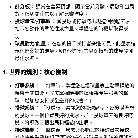
計分板：
通常在螢幕頂部，顯示當前分數、局數和出局
數。密切關注它以了解比賽進度。
投球量表/打擊區：
當投球或打擊時出現這個動態元素，
指示您動作的準確性或力量。掌握它的時機以取得成
功！
球員耐力/能量：
在您的投手或打者旁邊可見，此量表指
示他們剩餘的能量。明智地管理它以保持您的球員發揮
最佳水準。
4. 世界的規則：核心機制
打擊系統：
「打擊時，掌握您在投球量表上點擊釋放的
時機至關重要。完美掌握時機的揮棒將產生強勁的擊
球，增加您安打或全壘打的機會。」
投球系統：
「投球時，選擇您的投球類型，然後瞄準您
的投球。一個位置良好的投球，加上投球量表的良好時
機，將導致三振出局和輕鬆的出局。」
接球機制：
「擊球後，您需要移動您的接球員來接球，
然後快速點擊您想要傳球的壘包或球員。準確的傳球可