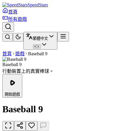
SpeedStars
首頁
所有遊戲
繁體中文
🇭🇰
首頁
遊戲
Baseball 9
Baseball 9
行動裝置上的真實棒球。
開始遊戲
Baseball 9