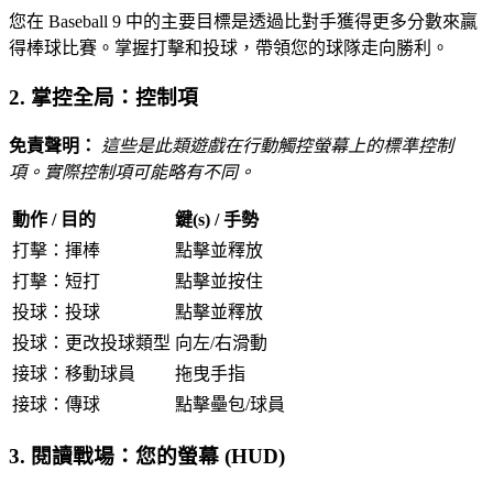
您在 Baseball 9 中的主要目標是透過比對手獲得更多分數來贏
得棒球比賽。掌握打擊和投球，帶領您的球隊走向勝利。
2. 掌控全局：控制項
免責聲明：
這些是此類遊戲在行動觸控螢幕上的標準控制
項。實際控制項可能略有不同。
動作 / 目的
鍵(s) / 手勢
打擊：揮棒
點擊並釋放
打擊：短打
點擊並按住
投球：投球
點擊並釋放
投球：更改投球類型
向左/右滑動
接球：移動球員
拖曳手指
接球：傳球
點擊壘包/球員
3. 閱讀戰場：您的螢幕 (HUD)