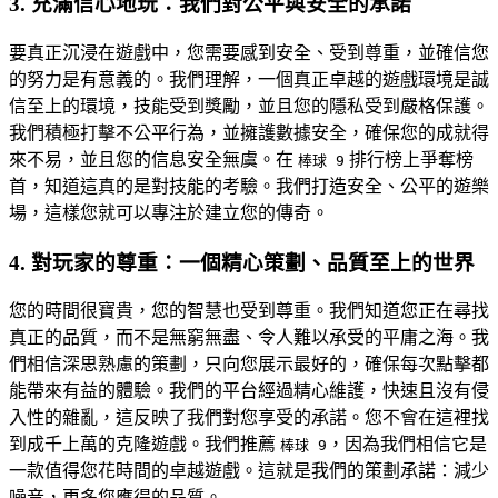
3. 充滿信心地玩：我們對公平與安全的承諾
要真正沉浸在遊戲中，您需要感到安全、受到尊重，並確信您
的努力是有意義的。我們理解，一個真正卓越的遊戲環境是誠
信至上的環境，技能受到獎勵，並且您的隱私受到嚴格保護。
我們積極打擊不公平行為，並擁護數據安全，確保您的成就得
來不易，並且您的信息安全無虞。在
排行榜上爭奪榜
棒球 9
首，知道這真的是對技能的考驗。我們打造安全、公平的遊樂
場，這樣您就可以專注於建立您的傳奇。
4. 對玩家的尊重：一個精心策劃、品質至上的世界
您的時間很寶貴，您的智慧也受到尊重。我們知道您正在尋找
真正的品質，而不是無窮無盡、令人難以承受的平庸之海。我
們相信深思熟慮的策劃，只向您展示最好的，確保每次點擊都
能帶來有益的體驗。我們的平台經過精心維護，快速且沒有侵
入性的雜亂，這反映了我們對您享受的承諾。您不會在這裡找
到成千上萬的克隆遊戲。我們推薦
，因為我們相信它是
棒球 9
一款值得您花時間的卓越遊戲。這就是我們的策劃承諾：減少
噪音，更多您應得的品質。