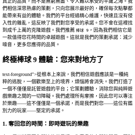
真正的品質，而不是無窮無盡、令人難以承受的平庸之海。我
們相信深思熟慮的策劃，只向您展示最好的，確保每次點擊都
能帶來有益的體驗。我們的平台經過精心維護，快速且沒有侵
入性的雜亂，這反映了我們對您享受的承諾。您不會在這裡找
到成千上萬的克隆遊戲。我們推薦
，因為我們相信它是
棒球 9
一款值得您花時間的卓越遊戲。這就是我們的策劃承諾：減少
噪音，更多您應得的品質。
終極棒球 9 體驗：您來對地方了
text-foreground">從根本上來說，我們相信遊戲應該是一種純
粹的逃脫，一個歡樂至上的境界，煩惱將會消失。我們打造了
一個不僅僅是託管遊戲的平台；它策劃體驗，消除您與純粹遊
戲樂趣之間的一切障礙。我們處理所有摩擦，因此您可以專注
於樂趣——這不僅僅是一個承諾，而是我們對您——這位有鑑
別力的玩家——堅定的承諾。
1. 奪回您的時間：即時遊玩的樂趣