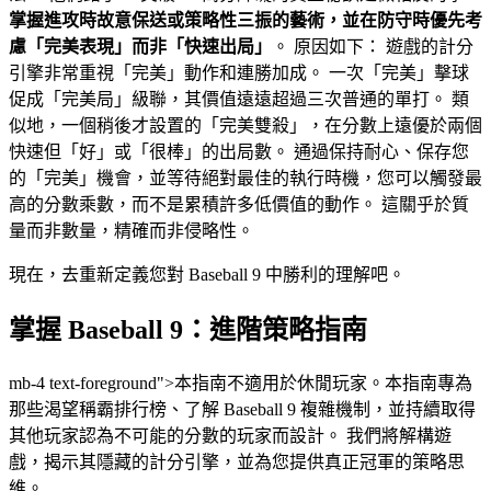
掌握進攻時故意保送或策略性三振的藝術，並在防守時優先考
慮「完美表現」而非「快速出局」
。 原因如下： 遊戲的計分
引擎非常重視「完美」動作和連勝加成。 一次「完美」擊球
促成「完美局」級聯，其價值遠遠超過三次普通的單打。 類
似地，一個稍後才設置的「完美雙殺」，在分數上遠優於兩個
快速但「好」或「很棒」的出局數。 通過保持耐心、保存您
的「完美」機會，並等待絕對最佳的執行時機，您可以觸發最
高的分數乘數，而不是累積許多低價值的動作。 這關乎於質
量而非數量，精確而非侵略性。
現在，去重新定義您對 Baseball 9 中勝利的理解吧。
掌握 Baseball 9：進階策略指南
mb-4 text-foreground">本指南不適用於休閒玩家。本指南專為
那些渴望稱霸排行榜、了解 Baseball 9 複雜機制，並持續取得
其他玩家認為不可能的分數的玩家而設計。 我們將解構遊
戲，揭示其隱藏的計分引擎，並為您提供真正冠軍的策略思
維。