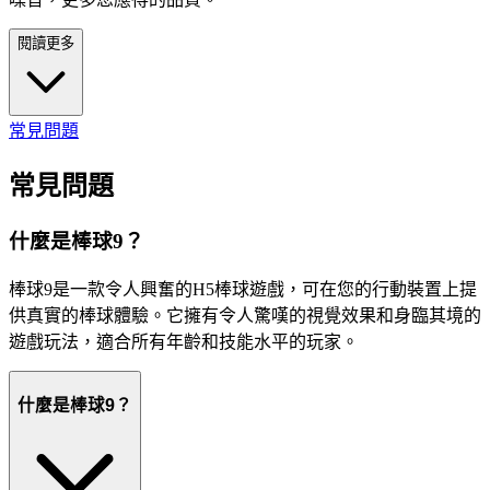
閱讀更多
常見問題
常見問題
什麼是棒球9？
棒球9是一款令人興奮的H5棒球遊戲，可在您的行動裝置上提
供真實的棒球體驗。它擁有令人驚嘆的視覺效果和身臨其境的
遊戲玩法，適合所有年齡和技能水平的玩家。
什麼是棒球9？