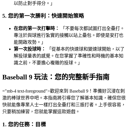
以防止對手得分。」
5. 您的第一次勝利：快速開始策略
在您的第一次打擊時：
「不要每次都試圖打出全壘打。
專注於與球進行紮實的接觸以站上壘包。即使是安打也
能開啟攻勢。」
第一次投球時：
「從基本的快速球和變速球開始，以了
解投球量表的感覺。在您掌握了準確性和時機的基本知
識之前，不要擔心複雜的投球。」
Baseball 9 玩法：您的完整新手指南
="mb-4 text-foreground">歡迎來到 Baseball 9！準備好沉浸在刺
激的棒球世界中吧。本指南將引導您了解基本知識，確保您很
快就能像專業人士一樣打出全壘打和三振打者。上手很容易，
只要稍加練習，您就能掌握這款遊戲。
1. 您的任務：目標