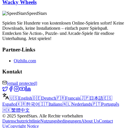
Wacky Wheels
SpeedStars
Spielen Sie Hunderte von kostenlosen Online-Spielen sofort! Keine
Downloads, keine Installationen – einfach purer Spielspaß.
Entdecken Sie Action-, Puzzle- und Arcade-Spiele für endlose
Unterhaltung. Jetzt spielen!
Partner-Links
Qizhilu.com
Kontakt
[email protected]
🇺🇸
English
🇩🇪
Deutsch
🇫🇷
Français
🇯🇵
日本語
🇪🇸
Español
🇰🇷
한국어
🇮🇹
Italiano
🇳🇱
Nederlands
🇵🇹
Português
🇭🇰
繁體中文
©
2025
SpeedStars
.
Alle Rechte vorbehalten
Datenschutzrichtlinie
Nutzungsbedingungen
About Us
Contact
Us
Copyright Notice