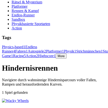
Rätsel & Mysterium
Platformer
Rennen & Kampf
Endlos-Runner
Sandbox
Physikbasierte Sportarten
Action
Tags
Physics-based
1
Endless
Runner
4
Fahren
1
Autospiele
2
Platformer
1
Physik
1
Strichmännchen
1
Stu
Game
1
Racing
5
Action
2
Highscore
1
More
Hindernisrennen
Navigiere durch wahnsinnige Hindernisparcours voller Fallen,
Rampen und herausfordernden Kurven.
1 Spiel gefunden