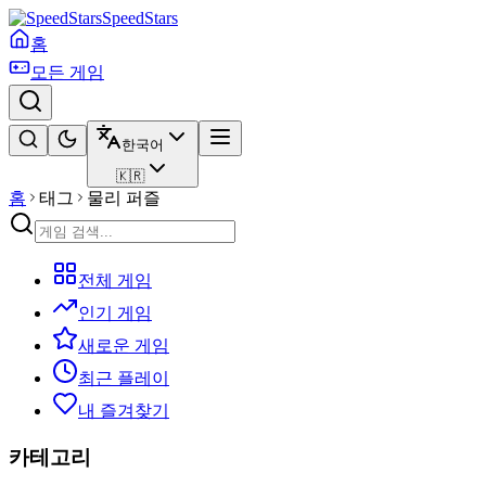
SpeedStars
홈
모든 게임
한국어
🇰🇷
홈
태그
물리 퍼즐
전체 게임
인기 게임
새로운 게임
최근 플레이
내 즐겨찾기
카테고리