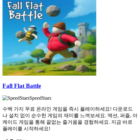
Fall Flat Battle
SpeedStars
수백 가지 무료 온라인 게임을 즉시 플레이하세요! 다운로드
나 설치 없이 순수한 게임의 재미를 느껴보세요. 액션, 퍼즐, 아
케이드 게임을 통해 끝없는 즐거움을 경험하세요. 지금 바로
플레이를 시작하세요!