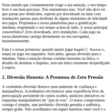
Num mundo que constantemente exige a sua atenção, o seu tempo
livre é um bem precioso. Nós entendemos isso. Você não deve ter
que passar por obstáculos, esperar por downloads ou lutar com
instalações apenas para desfrutar de alguns momentos de felicidade
nos jogos. Projetamos a nossa plataforma para a gratificação
imediata, respeitando o seu tempo acima de tudo. A nossa principal
característica? Zero downloads, zero instalações. Cada jogo na
nossa plataforma carrega diretamente no seu navegador,
instantaneamente.
Esta é a nossa promessa: quando quiser jogar
,
Ragdoll Runners
estará no jogo em segundos. Sem atrito, apenas diversão pura e
imediata. Sinta a emoção dessas corridas baseadas na física, o
desafio de dominar o impulso, sem um único momento desperdiçado
à espera.
2. Diversão Honesta: A Promessa de Zero Pressão
A verdadeira diversão floresce num ambiente de confiança e
transparência. Acreditamos em fornecer uma experiência livre da
preocupação persistente de custos ocultos, anúncios intrusivos ou
esquemas manipuladores de "pay-to-win". O nosso compromisso
consigo é simples, mas profundo: diversão genuína e autêntica,
sempre grátis. Não acreditamos em erguer barreiras entre você e o