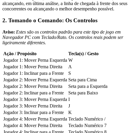
alcançando, em última análise, a linha de chegada à frente dos seus
concorrentes ou alcançando o melhor desempenho possível.
2. Tomando o Comando: Os Controlos
Aviso:
Estes são os controlos padrão para este tipo de jogo em
Navegador PC com Teclado/Rato. Os controlos reais podem ser
ligeiramente diferentes.
Ação / Propósito
Tecla(s) / Gesto
Jogador 1: Mover Perna Esquerda
W
Jogador 1: Mover Perna Direita
A
Jogador 1: Inclinar para a Frente
S
Jogador 2: Mover Perna Esquerda
Seta para Cima
Jogador 2: Mover Perna Direita
Seta para a Esquerda
Jogador 2: Inclinar para a Frente
Seta para Baixo
Jogador 3: Mover Perna Esquerda
I
Jogador 3: Mover Perna Direita
J
Jogador 3: Inclinar para a Frente
K
Jogador 4: Mover Perna Esquerda
Teclado Numérico /
Jogador 4: Mover Perna Direita
Teclado Numérico 7
Jogador 4: Inclinar para a Frente
Teclado Numérico 8