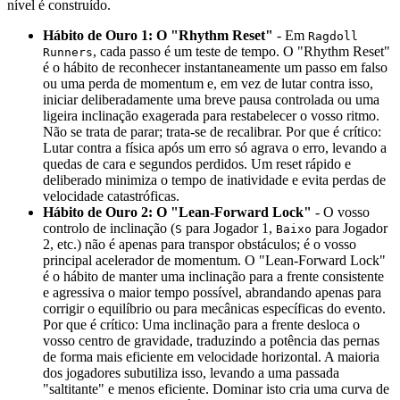
nível é construído.
Hábito de Ouro 1: O "Rhythm Reset"
- Em
Ragdoll
, cada passo é um teste de tempo. O "Rhythm Reset"
Runners
é o hábito de reconhecer instantaneamente um passo em falso
ou uma perda de momentum e, em vez de lutar contra isso,
iniciar deliberadamente uma breve pausa controlada ou uma
ligeira inclinação exagerada para restabelecer o vosso ritmo.
Não se trata de parar; trata-se de recalibrar. Por que é crítico:
Lutar contra a física após um erro só agrava o erro, levando a
quedas de cara e segundos perdidos. Um reset rápido e
deliberado minimiza o tempo de inatividade e evita perdas de
velocidade catastróficas.
Hábito de Ouro 2: O "Lean-Forward Lock"
- O vosso
controlo de inclinação (
para Jogador 1,
para Jogador
S
Baixo
2, etc.) não é apenas para transpor obstáculos; é o vosso
principal acelerador de momentum. O "Lean-Forward Lock"
é o hábito de manter uma inclinação para a frente consistente
e agressiva o maior tempo possível, abrandando apenas para
corrigir o equilíbrio ou para mecânicas específicas do evento.
Por que é crítico: Uma inclinação para a frente desloca o
vosso centro de gravidade, traduzindo a potência das pernas
de forma mais eficiente em velocidade horizontal. A maioria
dos jogadores subutiliza isso, levando a uma passada
"saltitante" e menos eficiente. Dominar isto cria uma curva de