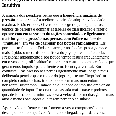
Intuitiva
A maioria dos jogadores pensa que a
frequência máxima de
pressão nas pernas
é a melhor maneira de atingir a velocidade
máxima. Estão errados. O verdadeiro segredo para quebrar os
tempos de barreira e dominar as tabelas de classificação é fazer o
oposto:
concentrar-se em durações controladas e ligeiramente
mais longas de pressão nas pernas, com ênfase na fase de
"impulso", em vez de carregar nos botões rapidamente.
Eis
porque isto funciona: Embora carregar nos botões possa
parecer
mais rápido, o mecanismo de física do jogo pune a ineficiência.
Pressionar rapidamente e por pouco tempo resulta frequentemente
em o vosso ragdoll "saltitar" ou perder o contacto com o chão, o que
gera menos impulso para a frente e mais energia vertical. Em
contraste, uma pressão nas pernas ligeiramente mais longa e mais
deliberada permite que o motor do jogo registe um "impulso" mais
completo contra o chão, traduzindo-se em mais momentum
horizontal sustentado. Trata-se da qualidade do impulso em vez da
quantidade de input. Isto cria uma passada mais suave e poderosa
que, de forma contra-intuitiva, leva a velocidades médias gerais mais
altas e menos oscilações que fazem perder o equilíbrio.
Agora, vão em frente e transformem a vossa compreensão em
desempenho incomparável. A linha de chegada aguarda a vossa