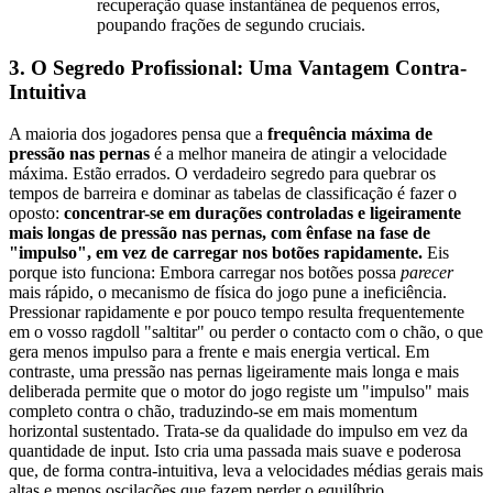
recuperação quase instantânea de pequenos erros,
poupando frações de segundo cruciais.
3. O Segredo Profissional: Uma Vantagem Contra-
Intuitiva
A maioria dos jogadores pensa que a
frequência máxima de
pressão nas pernas
é a melhor maneira de atingir a velocidade
máxima. Estão errados. O verdadeiro segredo para quebrar os
tempos de barreira e dominar as tabelas de classificação é fazer o
oposto:
concentrar-se em durações controladas e ligeiramente
mais longas de pressão nas pernas, com ênfase na fase de
"impulso", em vez de carregar nos botões rapidamente.
Eis
porque isto funciona: Embora carregar nos botões possa
parecer
mais rápido, o mecanismo de física do jogo pune a ineficiência.
Pressionar rapidamente e por pouco tempo resulta frequentemente
em o vosso ragdoll "saltitar" ou perder o contacto com o chão, o que
gera menos impulso para a frente e mais energia vertical. Em
contraste, uma pressão nas pernas ligeiramente mais longa e mais
deliberada permite que o motor do jogo registe um "impulso" mais
completo contra o chão, traduzindo-se em mais momentum
horizontal sustentado. Trata-se da qualidade do impulso em vez da
quantidade de input. Isto cria uma passada mais suave e poderosa
que, de forma contra-intuitiva, leva a velocidades médias gerais mais
altas e menos oscilações que fazem perder o equilíbrio.