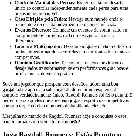
Controlo Manual das Pernas:
Experimenta um desafio
único ao controlar independentemente cada perna para uma
precisão incomparável.
Caos Dirigido pela Física:
Navega num mundo onde o
momento é rei e cada movimento tem consequências.
Eventos Diversos:
Compete em eventos de sprint, salto em
comprimento e barreiras, cada um exigindo técnicas
diferentes.
Loucura Multijogador:
Desafia amigos em tela dividida ou
online, transformando as corridas em confrontos hilariantes e
competitivos.
Domínio Gratificante:
Testemunha os teus movimentos
desajeitados transformarem-se em performances graciosas e
profissionais através da prática.
Se és um jogador que prospera com desafios, adora uma boa
gargalhada e aprecia a satisfação de dominar um esquema de
controlo verdadeiramente único, Ragdoll Runners foi feito para ti. É
perfeito para aqueles que apreciam jogos desportivos competitivos
com um toque cómico e um teto de habilidade elevado.
Mergulha no mundo de Ragdoll Runners hoje e conquista o caos
para te tornares um verdadeiro campeão!
Joga Ragdoll Runners: Estás Pronto p...