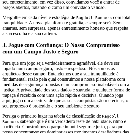
seu entretenimento; em vez disso, convidamos você a entrar de
braços abertos, tratando-o como um convidado valioso.
Mergulhe em cada nível e estratégia de
com total
Ragdoll Runners
tranquilidade. A nossa plataforma é gratuita, e sempre será. Sem
amarras, sem surpresas, apenas entretenimento honesto que respeita
a sua escolha e a sua carteira.
3. Jogue com Confiança: O Nosso Compromisso
com um Campo Justo e Seguro
Para que um jogo seja verdadeiramente agradável, ele deve ser
jogado num campo seguro, justo e respeitoso. Nós somos os
arquitetos desse campo. Entendemos que a sua tranquilidade é
fundamental, razão pela qual construímos a nossa plataforma com
medidas de segurança robustas e um compromisso inabalável com a
justiça. A privacidade dos seus dados é sagrada, e qualquer forma de
trapaça é recebida com uma ação rápida e decisiva. Quando joga
aqui, joga com a certeza de que as suas conquistas são merecidas, o
seu progresso é protegido e o seu ambiente é seguro.
Persiga o primeiro lugar na tabela de classificação de
Ragdoll
sabendo que é um verdadeiro teste de habilidade, ritmo e
Runners
paciência. Construímos o parque infantil seguro e justo, para que
possa concentrar-se em dominar esses movimentos desafiadores das