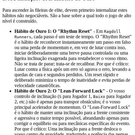
Para ascender às fileiras de elite, devem primeiro internalizar estes
hábitos não negociáveis. São a base sobre a qual todo o jogo de alto
nível é construído.
Hábito de Ouro 1: O "Rhythm Reset"
- Em
Ragdoll
, cada passo é um teste de tempo. O "Rhythm Reset"
Runners
é o hábito de reconhecer instantaneamente um passo em falso
ou uma perda de momentum e, em vez de lutar contra isso,
iniciar deliberadamente uma breve pausa controlada ou uma
ligeira inclinação exagerada para restabelecer o vosso ritmo.
Não se trata de parar; trata-se de recalibrar. Por que é crítico:
Lutar contra a física após um erro só agrava o erro, levando a
quedas de cara e segundos perdidos. Um reset rápido e
deliberado minimiza o tempo de inatividade e evita perdas de
velocidade catastróficas.
Hábito de Ouro 2: O "Lean-Forward Lock"
- O vosso
controlo de inclinação (
para Jogador 1,
para Jogador
S
Baixo
2, etc.) não é apenas para transpor obstáculos; é o vosso
principal acelerador de momentum. O "Lean-Forward Lock"
é o hábito de manter uma inclinação para a frente consistente
e agressiva o maior tempo possível, abrandando apenas para
corrigir o equilíbrio ou para mecânicas específicas do evento.
Por que é crítico: Uma inclinação para a frente desloca o
vosso centro de gravidade, traduzindo a potência das pernas