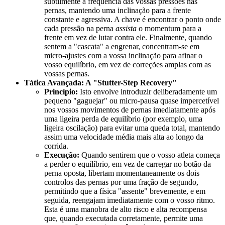
subtilmente a frequência das vossas pressões nas
pernas, mantendo uma inclinação para a frente
constante e agressiva. A chave é encontrar o ponto onde
cada pressão na perna
assista
o momentum para a
frente em vez de lutar contra ele. Finalmente, quando
sentem a "cascata" a engrenar, concentram-se em
micro-ajustes com a vossa inclinação para afinar o
vosso equilíbrio, em vez de correções amplas com as
vossas pernas.
Tática Avançada: A "Stutter-Step Recovery"
Princípio:
Isto envolve introduzir deliberadamente um
pequeno "gaguejar" ou micro-pausa quase impercetível
nos vossos movimentos de pernas imediatamente após
uma ligeira perda de equilíbrio (por exemplo, uma
ligeira oscilação) para evitar uma queda total, mantendo
assim uma velocidade média mais alta ao longo da
corrida.
Execução:
Quando sentirem que o vosso atleta começa
a perder o equilíbrio, em vez de carregar no botão da
perna oposta, libertam momentaneamente os dois
controlos das pernas por uma fração de segundo,
permitindo que a física "assente" brevemente, e em
seguida, reengajam imediatamente com o vosso ritmo.
Esta é uma manobra de alto risco e alta recompensa
que, quando executada corretamente, permite uma