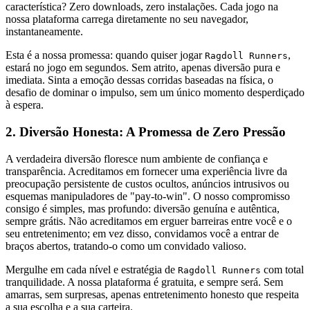
característica? Zero downloads, zero instalações. Cada jogo na
nossa plataforma carrega diretamente no seu navegador,
instantaneamente.
Esta é a nossa promessa: quando quiser jogar
,
Ragdoll Runners
estará no jogo em segundos. Sem atrito, apenas diversão pura e
imediata. Sinta a emoção dessas corridas baseadas na física, o
desafio de dominar o impulso, sem um único momento desperdiçado
à espera.
2. Diversão Honesta: A Promessa de Zero Pressão
A verdadeira diversão floresce num ambiente de confiança e
transparência. Acreditamos em fornecer uma experiência livre da
preocupação persistente de custos ocultos, anúncios intrusivos ou
esquemas manipuladores de "pay-to-win". O nosso compromisso
consigo é simples, mas profundo: diversão genuína e autêntica,
sempre grátis. Não acreditamos em erguer barreiras entre você e o
seu entretenimento; em vez disso, convidamos você a entrar de
braços abertos, tratando-o como um convidado valioso.
Mergulhe em cada nível e estratégia de
com total
Ragdoll Runners
tranquilidade. A nossa plataforma é gratuita, e sempre será. Sem
amarras, sem surpresas, apenas entretenimento honesto que respeita
a sua escolha e a sua carteira.