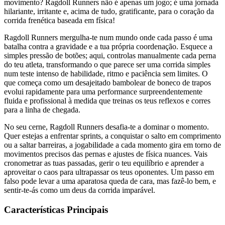
movimento? Ragdoll Runners não é apenas um jogo; é uma jornada
hilariante, irritante e, acima de tudo, gratificante, para o coração da
corrida frenética baseada em física!
Ragdoll Runners mergulha-te num mundo onde cada passo é uma
batalha contra a gravidade e a tua própria coordenação. Esquece a
simples pressão de botões; aqui, controlas manualmente cada perna
do teu atleta, transformando o que parece ser uma corrida simples
num teste intenso de habilidade, ritmo e paciência sem limites. O
que começa como um desajeitado bambolear de boneco de trapos
evolui rapidamente para uma performance surpreendentemente
fluida e profissional à medida que treinas os teus reflexos e corres
para a linha de chegada.
No seu cerne, Ragdoll Runners desafia-te a dominar o momento.
Quer estejas a enfrentar sprints, a conquistar o salto em comprimento
ou a saltar barreiras, a jogabilidade a cada momento gira em torno de
movimentos precisos das pernas e ajustes de física nuances. Vais
cronometrar as tuas passadas, gerir o teu equilíbrio e aprender a
aproveitar o caos para ultrapassar os teus oponentes. Um passo em
falso pode levar a uma aparatosa queda de cara, mas fazê-lo bem, e
sentir-te-ás como um deus da corrida imparável.
Características Principais