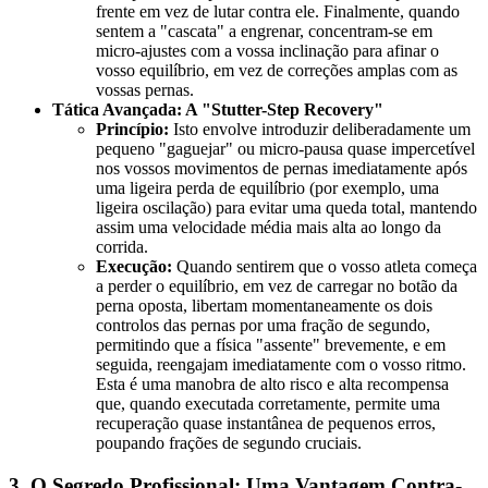
frente em vez de lutar contra ele. Finalmente, quando
sentem a "cascata" a engrenar, concentram-se em
micro-ajustes com a vossa inclinação para afinar o
vosso equilíbrio, em vez de correções amplas com as
vossas pernas.
Tática Avançada: A "Stutter-Step Recovery"
Princípio:
Isto envolve introduzir deliberadamente um
pequeno "gaguejar" ou micro-pausa quase impercetível
nos vossos movimentos de pernas imediatamente após
uma ligeira perda de equilíbrio (por exemplo, uma
ligeira oscilação) para evitar uma queda total, mantendo
assim uma velocidade média mais alta ao longo da
corrida.
Execução:
Quando sentirem que o vosso atleta começa
a perder o equilíbrio, em vez de carregar no botão da
perna oposta, libertam momentaneamente os dois
controlos das pernas por uma fração de segundo,
permitindo que a física "assente" brevemente, e em
seguida, reengajam imediatamente com o vosso ritmo.
Esta é uma manobra de alto risco e alta recompensa
que, quando executada corretamente, permite uma
recuperação quase instantânea de pequenos erros,
poupando frações de segundo cruciais.
3. O Segredo Profissional: Uma Vantagem Contra-