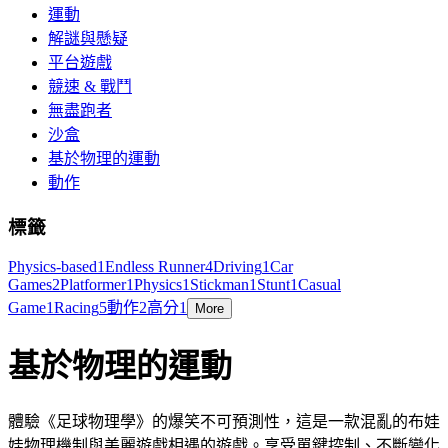
運動
解謎與懸疑
平台遊戲
競速 & 戰鬥
無盡跑者
沙盒
基於物理的運動
動作
標籤
Physics-based
1
Endless Runner
4
Driving
1
Car
Games
2
Platformer
1
Physics
1
Stickman
1
Stunt
1
Casual
Game
1
Racing
5
動作
2
高分
1
More
基於物理的運動
體驗《足球物理學》的爆笑不可預測性，這是一款混亂的布娃
娃物理機制與美麗遊戲相遇的遊戲。享受單鍵控制、不斷變化