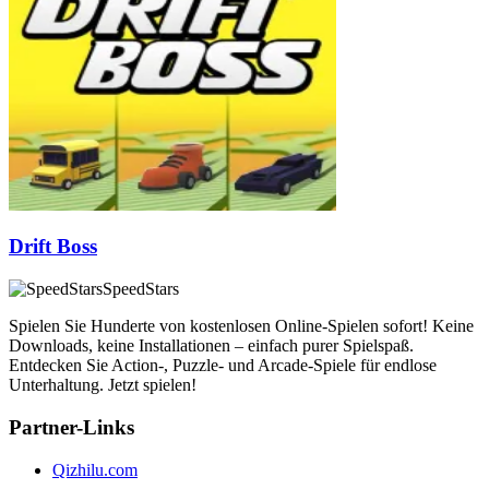
Drift Boss
SpeedStars
Spielen Sie Hunderte von kostenlosen Online-Spielen sofort! Keine
Downloads, keine Installationen – einfach purer Spielspaß.
Entdecken Sie Action-, Puzzle- und Arcade-Spiele für endlose
Unterhaltung. Jetzt spielen!
Partner-Links
Qizhilu.com