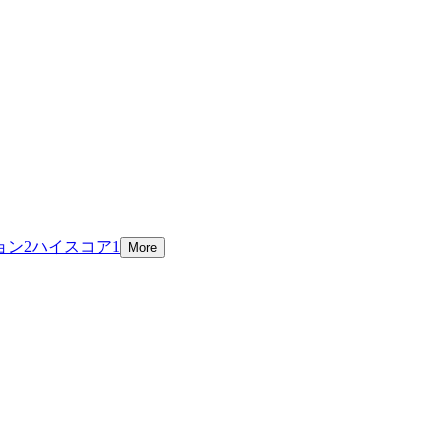
ョン
2
ハイスコア
1
More