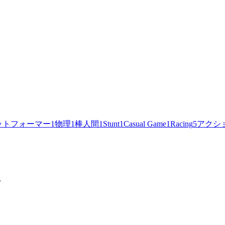
ットフォーマー
1
物理
1
棒人間
1
Stunt
1
Casual Game
1
Racing
5
アクシ
。